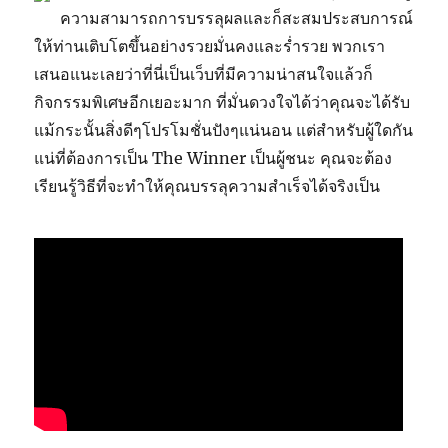
ความสามารถการบรรลุผลและก็สะสมประสบการณ์
ให้ท่านเติบโตขึ้นอย่างรวยมั่นคงและร่ำรวย พวกเรา
เสนอแนะเลยว่าที่นี่เป็นเว็บที่มีความน่าสนใจแล้วก็
กิจกรรมพิเศษอีกเยอะมาก ที่มั่นดวงใจได้ว่าคุณจะได้รับ
แม้กระนั้นสิ่งดีๆโปรโมชั่นปังๆแน่นอน แต่สำหรับผู้ใดกัน
แน่ที่ต้องการเป็น The Winner เป็นผู้ชนะ คุณจะต้อง
เรียนรู้วิธีที่จะทำให้คุณบรรลุความสำเร็จได้จริงเป็น