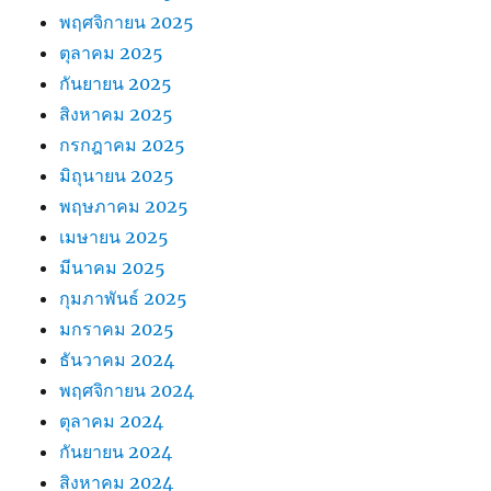
พฤศจิกายน 2025
ตุลาคม 2025
กันยายน 2025
สิงหาคม 2025
กรกฎาคม 2025
มิถุนายน 2025
พฤษภาคม 2025
เมษายน 2025
มีนาคม 2025
กุมภาพันธ์ 2025
มกราคม 2025
ธันวาคม 2024
พฤศจิกายน 2024
ตุลาคม 2024
กันยายน 2024
สิงหาคม 2024