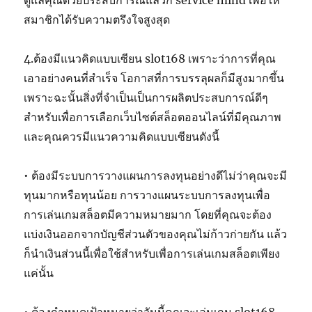
ดูแลคุณด้วยประสบการณ์แล้วก็ service mind เพื่อให้
สมาชิกได้รับความตรึงใจสูงสุด
4.ต้องมีแนวคิดแบบเซียน slot168 เพราะว่าการที่คุณ
เอาอย่างคนที่สำเร็จ โอกาสที่การบรรลุผลก็มีสูงมากขึ้น
เพราะฉะนั้นสิ่งที่จำเป็นเป็นการผลิตประสบการณ์ดีๆ
สำหรับเพื่อการเลือกเว็บไซต์สล็อตออนไลน์ที่มีคุณภาพ
และคุณควรมีแนวความคิดแบบเซียนดังนี้
• ต้องมีระบบการวางแผนการลงทุนอย่างดีไม่ว่าคุณจะมี
ทุนมากหรือทุนน้อย การวางแผนระบบการลงทุนเพื่อ
การเล่นเกมสล็อตมีความหมายมาก โดยที่คุณจะต้อง
แบ่งเงินออกจากบัญชีส่วนตัวของคุณไม่ก้าวก่ายกัน แล้ว
ก็นำเงินส่วนนี้เพื่อใช้สำหรับเพื่อการเล่นเกมสล็อตเพียง
แค่นั้น