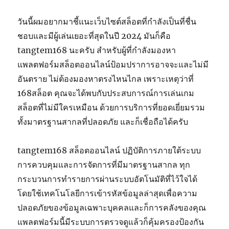
วันนี้ผมอยากมาชี้แนะเว็บไซต์สล็อตที่กำลังเป็นที่ชื่น
ชอบและมีผู้เล่นเยอะที่สุดในปี 2024 มันก็คือ
tangtem168 นะครับ สำหรับผู้ที่กำลังมองหา
แพลตฟอร์มสล็อตออนไลน์ป้อมปราการอาจจะและไม่มี
อันตราย ไม่ต้องมองหาตรงไหนไกล เพราะเหตุว่าที่
168สล็อต คุณจะได้พบกับประสบการณ์การเล่นเกม
สล็อตที่ไม่มีใครเหมือน ด้วยการบริการที่ยอดเยี่ยมรวม
ทั้งมาตรฐานสากลที่ปลอดภัย และก็เชื่อถือได้ครับ
tangtem168 สล็อตออนไลน์ ปฏิบัติการภายใต้ระบบ
การควบคุมและการจัดการที่มีมาตรฐานสากล ทุก
กระบวนการทำรายการผ่านระบบอัตโนมัติที่ไว้ใจได้
โดยใช้เทคโนโลยีการเข้ารหัสข้อมูลล่าสุดเพื่อความ
ปลอดภัยของข้อมูลเฉพาะบุคคลและก็การคลังของคุณ
แพลตฟอร์มนี้มีระบบการตรวจดูแล้วก็คุ้มครองป้องกัน