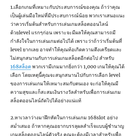
1.เลือกเกมที่เหมาะกับประสบการณ์ของคุณ ถ้าว่าคุณ
เป็นผู้เล่นมือใหม่ที่มีประสบการณ์น้อย พวกเราเสนอแนะ
ว่าควรเริ่มต้นสำหรับการเล่นเกมสล็อตออนไลน์
ด้วยlevel แรกๆก่อน เพราะจะมีผลให้คุณสามารถมี
กำลังใจในการเล่นเกมต่อไปได้ เพราะว่าถ้าว่าเริ่มต้นที่
level ยากเลย อาจทำให้คุณท้อเกิดความตึงเครียดและ
ไม่สนุกสนานกับการเล่นเกมสล็อตอีกต่อไป สำหรับ
168สล็อต
พวกเรามีเกมมากยิ่งกว่า 1,000 เกมให้คุณได้
เลือก โดยเหตุนี้คุณจะสนุกสนานไปกับการเลือก level
ของการเล่นเกมให้เหมาะสมกับตนเอง จะก่อให้คุณมี
ความสุขและก็สะสมเงินรางวัลสำหรับเพื่อการเล่นเกม
สล็อตออนไลน์ถัดไปได้อย่างแน่แท้
2.หาเวลาว่างมาฝึกหัดในการเล่นเกม 168slot อย่าง
สม่ำเสมอ ถ้าหากคุณอยากบรรลุผลสำเร็จแบบผู้ชำนาญ
เกมสล็อตออนไลน์ตัวจริง คุณจะต้องมีเวลาสำหรับเพื่อ