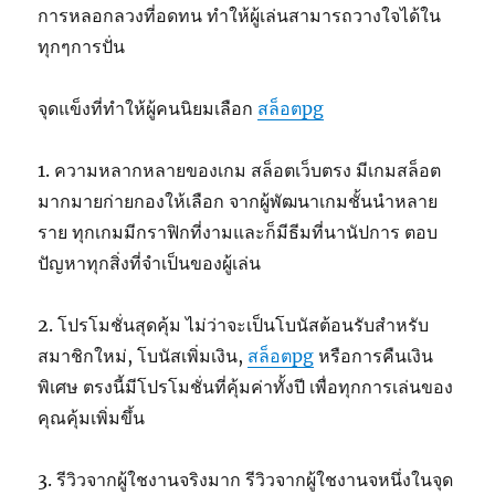
การหลอกลวงที่อดทน ทำให้ผู้เล่นสามารถวางใจได้ใน
ทุกๆการปั่น
จุดแข็งที่ทำให้ผู้คนนิยมเลือก
สล็อตpg
1. ความหลากหลายของเกม สล็อตเว็บตรง มีเกมสล็อต
มากมายก่ายกองให้เลือก จากผู้พัฒนาเกมชั้นนำหลาย
ราย ทุกเกมมีกราฟิกที่งามและก็มีธีมที่นานัปการ ตอบ
ปัญหาทุกสิ่งที่จำเป็นของผู้เล่น
2. โปรโมชั่นสุดคุ้ม ไม่ว่าจะเป็นโบนัสต้อนรับสำหรับ
สมาชิกใหม่, โบนัสเพิ่มเงิน,
สล็อตpg
หรือการคืนเงิน
พิเศษ ตรงนี้มีโปรโมชั่นที่คุ้มค่าทั้งปี เพื่อทุกการเล่นของ
คุณคุ้มเพิ่มขึ้น
3. รีวิวจากผู้ใชงานจริงมาก รีวิวจากผู้ใชงานจหนึ่งในจุด