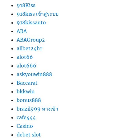
918Kiss
918kiss เข้าสู่ระบบ
918kissauto
ABA
ABAGroup2
allbet24hr
alot66
alot666
askyouwin888
Baccarat
bkkwin
bonus888
brazil999 ทางเข้า
cafe444
Casino
debet slot