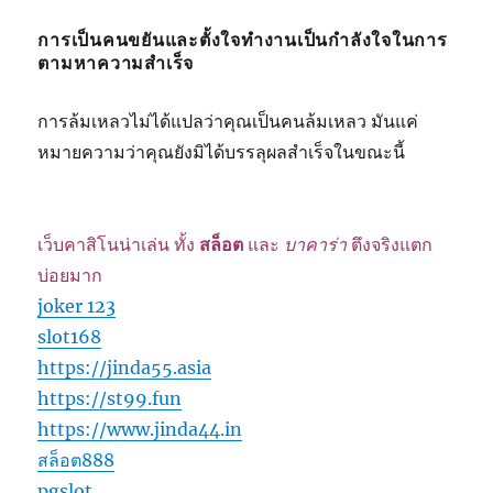
การเป็นคนขยันและตั้งใจทำงานเป็นกำลังใจในการ
ตามหาความสำเร็จ
การล้มเหลวไม่ได้แปลว่าคุณเป็นคนล้มเหลว มันแค่
หมายความว่าคุณยังมิได้บรรลุผลสำเร็จในขณะนี้
เว็บคาสิโนน่าเล่น ทั้ง
สล็อต
และ
บาคาร่า
ตึงจริงแตก
บ่อยมาก
joker 123
slot168
https://jinda55.asia
https://st99.fun
https://www.jinda44.in
สล็อต888
pgslot