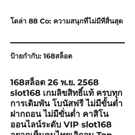
โดล่า 88 Co: ความสนุกที่ไม่มีที่สิ้นสุด
ป้ายกำกับ:
168สล็อต
168สล็อต 26 พ.ย. 2568
slot168 เกมลิขสิทธิ์แท้ ครบทุก
การเดิมพัน โบนัสฟรี ไม่มีขั้นต่ำ
ฝากถอน ไม่มีขั่นต่ำ คาสิโน
ออนไลน์ระดับ VIP slot168