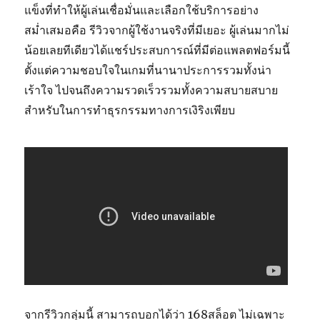
แข็งที่ทำให้ผู้เล่นเชื่อมั่นและเลือกใช้บริการอย่าง
สม่ำเสมอคือ รีวิวจากผู้ใช้งานจริงที่มีเยอะ ผู้เล่นมากไม่
น้อยเลยทีเดียวได้แชร์ประสบการณ์ที่มีต่อแพลตฟอร์มนี้
ตั้งแต่ความชอบใจในเกมที่นานาประการรวมทั้งน่า
เร้าใจ ไปจนถึงความรวดเร็วรวมทั้งความสบายสบาย
สำหรับในการทำธุรกรรมทางการเงิริงเพียบ
จากรีวิวกลุ่มนี้ สามารถบอกได้ว่า 168สล็อต ไม่เฉพาะ