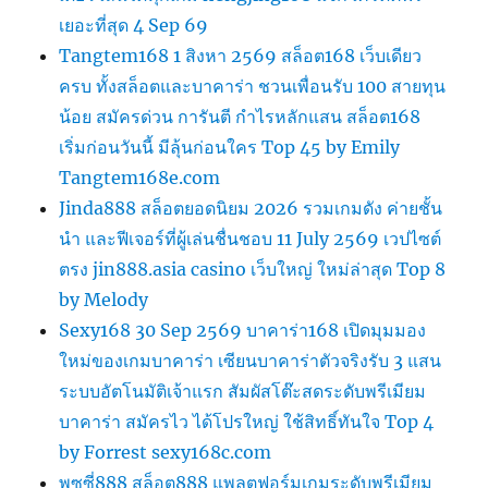
เยอะที่สุด 4 Sep 69
Tangtem168 1 สิงหา 2569 สล็อต168 เว็บเดียว
ครบ ทั้งสล็อตและบาคาร่า ชวนเพื่อนรับ 100 สายทุน
น้อย สมัครด่วน การันตี กำไรหลักแสน สล็อต168
เริ่มก่อนวันนี้ มีลุ้นก่อนใคร Top 45 by Emily
Tangtem168e.com
Jinda888 สล็อตยอดนิยม 2026 รวมเกมดัง ค่ายชั้น
นำ และฟีเจอร์ที่ผู้เล่นชื่นชอบ 11 July 2569 เวปไซต์
ตรง jin888.asia casino เว็บใหญ่ ใหม่ล่าสุด Top 8
by Melody
Sexy168 30 Sep 2569 บาคาร่า168 เปิดมุมมอง
ใหม่ของเกมบาคาร่า เซียนบาคาร่าตัวจริงรับ 3 แสน
ระบบอัตโนมัติเจ้าแรก สัมผัสโต๊ะสดระดับพรีเมียม
บาคาร่า สมัครไว ได้โปรใหญ่ ใช้สิทธิ์ทันใจ Top 4
by Forrest sexy168c.com
พุซซี่888 สล็อต888 แพลตฟอร์มเกมระดับพรีเมียม