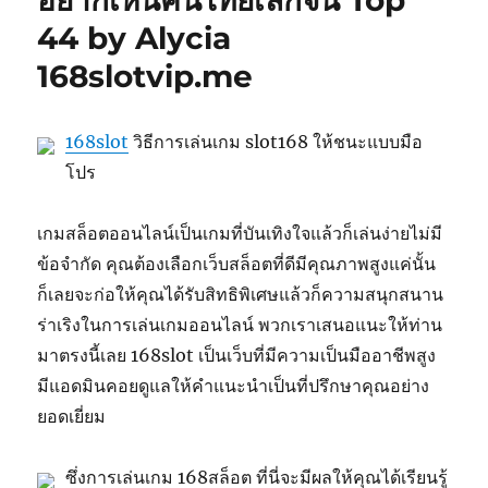
อยากเห็นคนไทยเลิกจน Top
44 by Alycia
168slotvip.me
168slot
วิธีการเล่นเกม slot168 ให้ชนะแบบมือ
โปร
เกมสล็อตออนไลน์เป็นเกมที่บันเทิงใจแล้วก็เล่นง่ายไม่มี
ข้อจำกัด คุณต้องเลือกเว็บสล็อตที่ดีมีคุณภาพสูงแค่นั้น
ก็เลยจะก่อให้คุณได้รับสิทธิพิเศษแล้วก็ความสนุกสนาน
ร่าเริงในการเล่นเกมออนไลน์ พวกเราเสนอแนะให้ท่าน
มาตรงนี้เลย 168slot เป็นเว็บที่มีความเป็นมืออาชีพสูง
มีแอดมินคอยดูแลให้คำแนะนำเป็นที่ปรึกษาคุณอย่าง
ยอดเยี่ยม
ซึ่งการเล่นเกม 168สล็อต ที่นี่จะมีผลให้คุณได้เรียนรู้