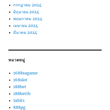
กรกฎาคม 2024
มิถุนายน 2024
พฤษภาคม 2024
เมษายน 2024
มีนาคม 2024
หมวดหมู่
1688sagame
168slot
188bet
188betth
1xbit1
888pg