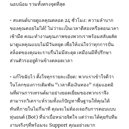
นอบน้อม รวมทั้งตรงจุดที่สุด
• สแตนด์บายดูแลคุณตลอด 24 ชั่วโมง: ความลำบาก
ของคุณคอยไม่ได้! ไม่ว่าจะเป็นเวลาตีสองหรือตอนเวลา
เช้ามืด คณะทำงานคุณภาพของพวกเราพร้อมสลับผลัด
มาดูแลคุณแบบไม่มีวันหยุด เพื่อให้แน่ใจว่าทุกการปั่น
สล็อตของคุณจะราบรื่นไม่มีสะดุด เหมือนมีที่ปรึกษา
ส่วนตัวรออยู่ด้านข้างตลอดเวลา
• แก้ไขฉับไว ตั้งใจทุกรายละเอียด: พวกเราเข้าใจดีว่า
ในโลกของการเดิมพัน “เวลาคือเงินทอง” กลุ่มแอดมิ
นที่ผ่านการเทรนด์มาอย่างยอดเยี่ยมของพวกเราจึง
สามารถวิเคราะห์รวมทั้งแก้ปัญหาพื้นฐานให้คุณได้
ทันทีภายในไม่กี่นาที คุณจะไม่ต้องเจอกับการตอบแบบ
หุ่นยนต์ (Bot) ที่น่าเบื่อหน่ายจิตใจ แต่ว่าจะได้คุยกับทีม
งานจริงๆที่พร้อมจะ Support คุณอย่างมาก