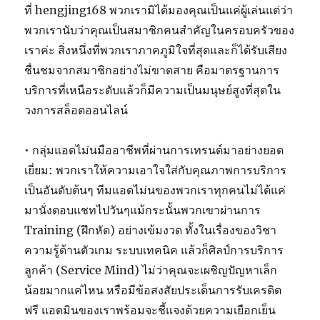
ที่ hengjing168 พวกเรามิได้มองคุณเป็นแค่ผู้เล่นแต่ว่า
พวกเรานับว่าคุณเป็นสมาชิกคนสำคัญในครอบครัวของ
เราค่ะ สิ่งหนึ่งที่พวกเราภาคภูมิใจที่สุดและก็ได้รับเสียง
ชื่นชมจากสมาชิกอย่างไม่ขาดสาย คือมาตรฐานการ
บริการที่เหนือระดับแล้วก็มีความเป็นมนุษย์สูงที่สุดใน
วงการสล็อตออนไลน์
• กลุ่มแอดไม่นมืออาชีพที่ผ่านการเทรนด์มาอย่างยอด
เยี่ยม: พวกเราให้ความเอาใจใส่กับคุณภาพการบริการ
เป็นอันดับต้นๆ ทีมแอดไม่นของพวกเราทุกคนไม่ได้แค่
มานั่งตอบแชทไปวันๆแม้กระนั้นพวกเขาผ่านการ
Training (ฝึกหัด) อย่างเข้มงวด ทั้งในเรื่องของวิชา
ความรู้ด้านตัวเกม ระบบเทคนิค แล้วก็ศิลป์การบริการ
ลูกค้า (Service Mind) ไม่ว่าคุณจะเผชิญปัญหาเล็ก
น้อยมากแค่ไหน หรือมีข้อสงสัยประเด็นการรับเครดิต
ฟรี แอดมินของเราพร้อมจะชี้แจงด้วยความเยือกเย็น