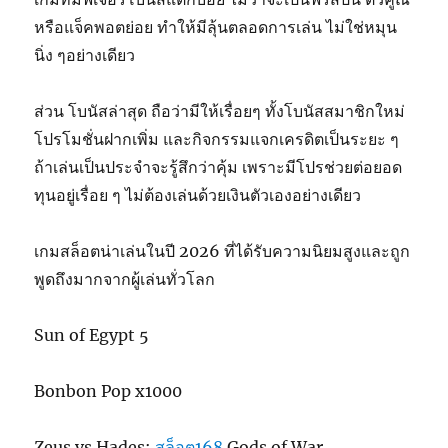
หรือแจ็คพอตย่อย ทำให้มีลุ้นตลอดการเล่น ไม่ใช่หมุน
นิ่ง ๆอย่างเดียว
ส่วน โบนัสล่าสุด ถือว่ามีให้เรื่อยๆ ทั้งโบนัสสมาชิกใหม่
โปรโมชั่นฝากเพิ่ม และกิจกรรมแจกเครดิตเป็นระยะ ๆ
ถ้าเล่นเป็นประจำจะรู้สึกว่าคุ้ม เพราะมีโปรช่วยต่อยอด
ทุนอยู่เรื่อย ๆ ไม่ต้องเล่นด้วยเงินตัวเองอย่างเดียว
เกมสล็อตน่าเล่นในปี 2026 ที่ได้รับความนิยมสูงและถูก
พูดถึงมากจากผู้เล่นทั่วโลก
Sun of Egypt 5
Bonbon Pop x1000
Zeus vs Hades:
สล็อต168
Gods of War