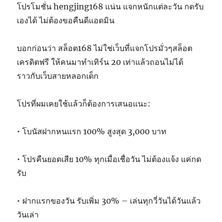
โปรโมชั่น hengjing168 แน่น แจกหนักแต่ละวัน กดรับ
เองได้ ไม่ต้องขอคืนดีแอดมิน
บอกก่อนว่า สล็อต168 ไม่ใช่เว็บที่แจกโปรมั่วๆสล็อต
เครดิตฟรี ให้คนมาทำเทิร์น 20 เท่าแล้วถอนไม่ได้
ราวกับเว็บสายหลอกเด็ก
โปรที่ผมเคยใช้แล้วก็ต้องการเสนอแนะ:
• โบนัสฝากหนแรก 100% สูงสุด 3,000 บาท
• โปรคืนยอดเสีย 10% ทุกเมื่อเชื่อวัน ไม่ต้องแจ้ง แค่กด
รับ
• ฝากแรกของวัน รับเพิ่ม 30% – เล่นทุกวี่วันได้วันแล้ว
วันเล่า