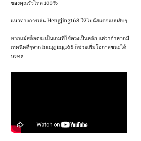
ของคุณรั่วไหล 100%
แนวทางการเล่น Hengjing168 ให้โบนัสแตกแบบสับๆ
หากแม้สล็อตจะเป็นเกมที่ใช้ดวงเป็นหลัก แต่ว่าถ้าหากมี
เทคนิคดีๆจาก hengjing168 ก็ช่วยเพิ่มโอกาสชนะได้
นะคะ