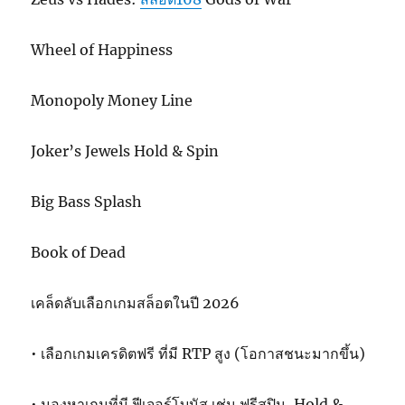
Wheel of Happiness
Monopoly Money Line
Joker’s Jewels Hold & Spin
Big Bass Splash
Book of Dead
เคล็ดลับเลือกเกมสล็อตในปี 2026
• เลือกเกมเครดิตฟรี ที่มี RTP สูง (โอกาสชนะมากขึ้น)
• มองหาเกมที่มี ฟีเจอร์โบนัส เช่น ฟรีสปิน, Hold &