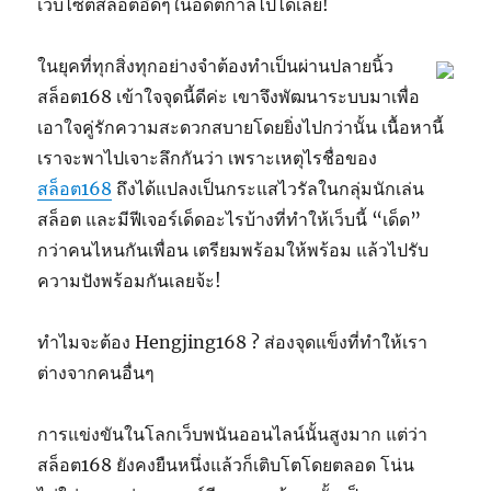
เว็บไซต์สล็อตอืดๆในอดีตกาลไปได้เลย!
ในยุคที่ทุกสิ่งทุกอย่างจำต้องทำเป็นผ่านปลายนิ้ว
สล็อต168 เข้าใจจุดนี้ดีค่ะ เขาจึงพัฒนาระบบมาเพื่อ
เอาใจคู่รักความสะดวกสบายโดยยิ่งไปกว่านั้น เนื้อหานี้
เราจะพาไปเจาะลึกกันว่า เพราะเหตุไรชื่อของ
สล็อต168
ถึงได้แปลงเป็นกระแสไวรัลในกลุ่มนักเล่น
สล็อต และมีฟีเจอร์เด็ดอะไรบ้างที่ทำให้เว็บนี้ “เด็ด”
กว่าคนไหนกันเพื่อน เตรียมพร้อมให้พร้อม แล้วไปรับ
ความปังพร้อมกันเลยจ้ะ!
ทำไมจะต้อง Hengjing168 ? ส่องจุดแข็งที่ทำให้เรา
ต่างจากคนอื่นๆ
การแข่งขันในโลกเว็บพนันออนไลน์นั้นสูงมาก แต่ว่า
สล็อต168 ยังคงยืนหนึ่งแล้วก็เติบโตโดยตลอด โน่น