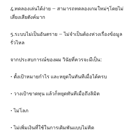
4.ทดลองเล่นได้ง่าย – สามารถทดลองเกมใหม่ๆโดยไม่
เสี่ยงเสียตังค์มาก
5.ระบบไม่เป็นอันตราย – ไม่จำเป็นต้องห่วงเรื่องข้อมูล
รั่วไหล
จากประสบการณ์ของผม วินัยที่ควรจะมีเป็น:
• ตั้งเป้าหมายกำไร และหยุดในทันทีเมื่อได้ครบ
• วางเป้าขาดทุน แล้วก็หยุดทันทีเมื่อถึงลิมิต
• ไม่โลภ
• ไม่เพิ่มเงินที่ใช้ในการเดิมพันแบบไม่คิด