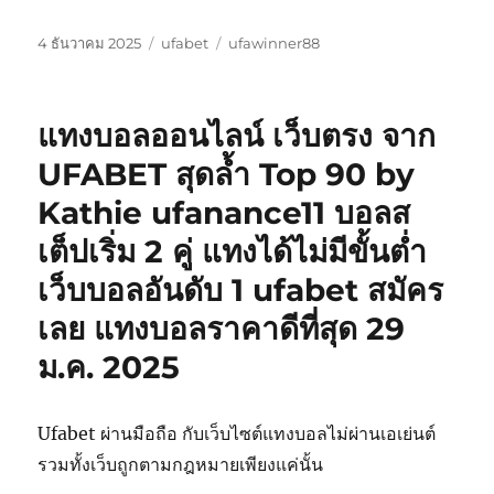
เขียน
หมวด
ป้าย
4 ธันวาคม 2025
ufabet
ufawinner88
เมื่อ
หมู่
กำกับ
แทงบอลออนไลน์ เว็บตรง จาก
UFABET สุดล้ำ Top 90 by
Kathie ufanance11 บอลส
เต็ปเริ่ม 2 คู่ แทงได้ไม่มีขั้นต่ำ
เว็บบอลอันดับ 1 ufabet สมัคร
เลย แทงบอลราคาดีที่สุด 29
ม.ค. 2025
Ufabet ผ่านมือถือ กับเว็บไซต์แทงบอลไม่ผ่านเอเย่นต์
รวมทั้งเว็บถูกตามกฎหมายเพียงแค่นั้น