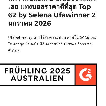
เลย แทงบอลราคาดีที่สุด Top
62 by Selena Ufawinner 2
มกราคม 2026
Ufabet ครบทุกค่ายได้รับความนิยม คาสิโน 2026 เกม
ใหม่ล่าสุด มั่นคงไม่มีอันตรายชัวร์ 100% บริการ 24
ชั่วโมง