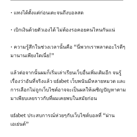
• แทงได้ตั้งแต่ก่อนเตะจนถึงบอลสด
• เบิกเงินด้วยตัวเองได้ ไม่ต้องรอคอยคนไหนกันแน่
• ความรู้สึกในช่วงเวลานั้นคือ “นี่พวกเราพลาดอะไรดีๆ
มานานเพียงใดเนี่ย!”
แล้วต่อจากนั้นผมก็เริ่มเล่าเรียนเว็บอื่นเพิ่มเติมอีก จนรู้
เรื่องว่าอันที่จริงแล้ว ufabet เว็บพนันมีหลายหมวด และ
การเลือกไม่ถูกเว็บไซต์อาจจะเป็นผลให้เผชิญปัญหาตาม
มาเพียบเลยราวกับที่ผมเคยพบในสมัยก่อน
ufabet ประสบการณ์ห่วยๆกับเว็บไซต์บอลที่ “ผ่าน
เอเย่นต์”