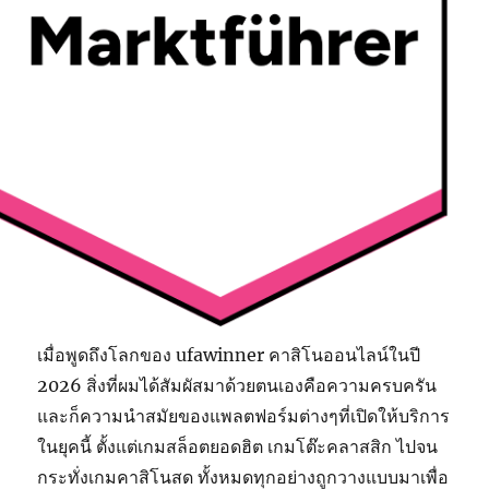
เมื่อพูดถึงโลกของ ufawinner คาสิโนออนไลน์ในปี
2026 สิ่งที่ผมได้สัมผัสมาด้วยตนเองคือความครบครัน
และก็ความนำสมัยของแพลตฟอร์มต่างๆที่เปิดให้บริการ
ในยุคนี้ ตั้งแต่เกมสล็อตยอดฮิต เกมโต๊ะคลาสสิก ไปจน
กระทั่งเกมคาสิโนสด ทั้งหมดทุกอย่างถูกวางแบบมาเพื่อ