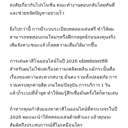
สงสัยเกี่ยวกับโปรโมชั่น คณะทำงานตอบกลับโดยทันที
และช่วยขจัดปัญหาอย่างเร็ว
ยิ่งไปกว่านี้ การมีระบบระเบียบทดลองเล่นฟรี ทำให้ผม
สามารถทดสอบเกมใหม่ๆหรือฝึกกลยุทธ์ก่อนลงทุนจริง
เพิ่มจังหวะชนะแล้วก็ลดความเสี่ยงได้มากขึ้น
การเล่นคาสิโนออนไลน์ในปี 2026 ufawinner88
สำหรับผมไม่ใช่แค่เรื่องความเพลิดเพลิน แม้กระนั้นคือ
เรื่องของความสะดวกสบาย มั่นคง รวมทั้งปลอดภัย การ
รวมครบทุกค่ายฮิต เกมใหม่ปัจจุบัน การบริการ 1 วัน
แล้วก็ระบบที่ล้ำยุค ทำให้ผมรู้สึกเชื่อมั่นครั้งใดก็ตามเล่น
ถ้าหากคุณกำลังมองหาคาสิโนออนไลน์ที่ครบวงจรในปี
2026 ผมแนะนำให้ทดลองเล่นด้วยตัวเอง แล้วคุณจะ
สัมผัสถึงประสบการณ์ที่ไม่เหมือนใคร