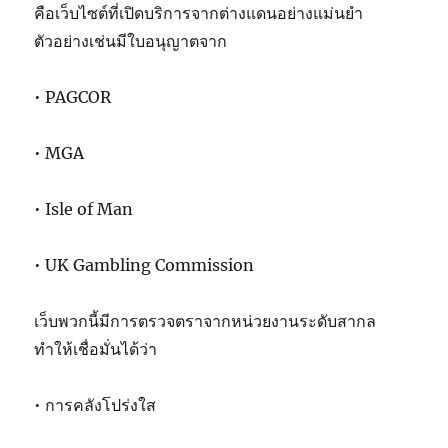
คือเว็บไซต์ที่เปิดบริการจากต่างแดนอย่างแม่นยำ
ตัวอย่างเช่นมีใบอนุญาตจาก
• PAGCOR
• MGA
• Isle of Man
• UK Gambling Commission
เว็บพวกนี้มีการตรวจตราจากหน่วยงานระดับสากล
ทำให้เชื่อมั่นได้ว่า
• การคลังโปร่งใส