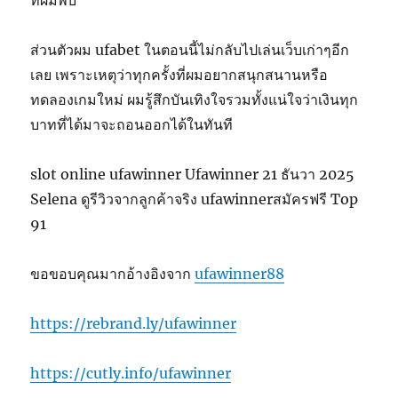
ส่วนตัวผม ufabet ในตอนนี้ไม่กลับไปเล่นเว็บเก่าๆอีก
เลย เพราะเหตุว่าทุกครั้งที่ผมอยากสนุกสนานหรือ
ทดลองเกมใหม่ ผมรู้สึกบันเทิงใจรวมทั้งแน่ใจว่าเงินทุก
บาทที่ได้มาจะถอนออกได้ในทันที
slot online ufawinner Ufawinner 21 ธันวา 2025
Selena ดูรีวิวจากลูกค้าจริง ufawinnerสมัครฟรี Top
91
ขอขอบคุณมากอ้างอิงจาก
ufawinner88
https://rebrand.ly/ufawinner
https://cutly.info/ufawinner