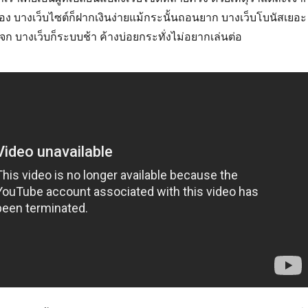
อง บางเว็บไซต์ก็ฝากเงินง่ายแม้กระนั้นถอนยาก บางเว็บโบนัสเยอะ
ีแจก บางเว็บก็ระบบช้า ค้างบ่อยกระทั่งไม่อยากเล่นต่อ