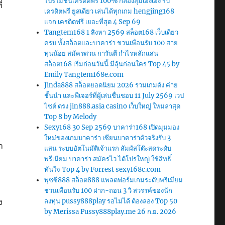
โปรโมชั่นเครดิตฟรี 100% กล่องสุ่มเฮงเฮง รับ
่
เครดิตฟรี ยูสเดียว เล่นได้ทุกเกม hengjing168
แจก เครดิตฟรี เยอะที่สุด 4 Sep 69
Tangtem168 1 สิงหา 2569 สล็อต168 เว็บเดียว
ครบ ทั้งสล็อตและบาคาร่า ชวนเพื่อนรับ 100 สาย
ทุนน้อย สมัครด่วน การันตี กำไรหลักแสน
สล็อต168 เริ่มก่อนวันนี้ มีลุ้นก่อนใคร Top 45 by
Emily Tangtem168e.com
Jinda888 สล็อตยอดนิยม 2026 รวมเกมดัง ค่าย
ชั้นนำ และฟีเจอร์ที่ผู้เล่นชื่นชอบ 11 July 2569 เวป
ไซต์ ตรง jin888.asia casino เว็บใหญ่ ใหม่ล่าสุด
Top 8 by Melody
Sexy168 30 Sep 2569 บาคาร่า168 เปิดมุมมอง
ใหม่ของเกมบาคาร่า เซียนบาคาร่าตัวจริงรับ 3
า
แสน ระบบอัตโนมัติเจ้าแรก สัมผัสโต๊ะสดระดับ
พรีเมียม บาคาร่า สมัครไว ได้โปรใหญ่ ใช้สิทธิ์
ทันใจ Top 4 by Forrest sexy168c.com
พุซซี่888 สล็อต888 แพลตฟอร์มเกมระดับพรีเมียม
ชวนเพื่อนรับ 100 ฝาก-ถอน 3 วิ สวรรค์ของนัก
ง
ลงทุน pussy888play รอไม่ได้ ต้องลอง Top 50
by Merissa Pussy888play.me 26 ก.ย. 2026