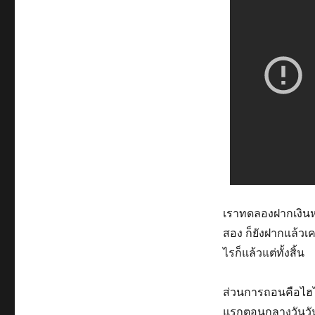
เราทดลองฝากเงินหล
สอง ก็ยังฝากแล้วเ
ไรก็แล้วแต่ทั้งสิ้น
ส่วนการถอนคือไฮไ
แรกตอนกลางวันวัน ว