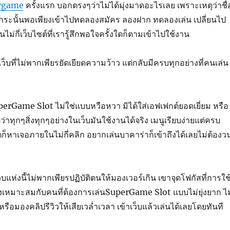
rgame
ครั้งแรก บอกตรงๆว่าไม่ได้มุ่งมาดอะไรเลย เพราะเหตุว่าชื่
แม้กระนั้นพอเพียงเข้าไปทดลองสมัคร ลองฝาก ทดลองเล่น เปลี่ยนไป
ในไม่กี่เว็บไซต์ที่เรารู้สึกพอใจครั้งใดก็ตามเข้าไปใช้งาน
็บที่ไม่พากเพียรยัดเยียดความว้าว แต่กลับมีครบทุกอย่างที่คนเล่น
perGame Slot ไม่ใช่แบบหวือหวา มิได้ใส่เอฟเฟกต์ยอดเยี่ยม หรือ
่าทุกๆสิ่งทุกๆอย่างในเว็บมันใช้งานได้จริง เมนูเรียบง่ายแต่ครบ
็หาเจอภายในไม่กี่คลิก อยากเล่นบาคาร่าก็เข้าถึงได้เลยไม่ต้องว
อเว็บแห่งนี้ไม่พากเพียรปฏิบัติตนให้มองเวอร์เกิน เขาจุดโฟกัสที่การใช
่งเหมาะสมกับคนที่ต้องการเล่นSuperGame Slot แบบไม่ยุ่งยาก ไม
หรือมองคลิปรีวิวให้เสียเวล่ำเวลา เข้าเว็บแล้วเล่นได้เลยโดยทันที