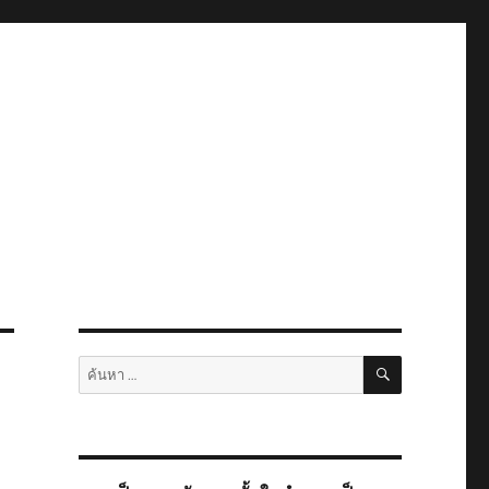
ค้นหา
ค้นหา: