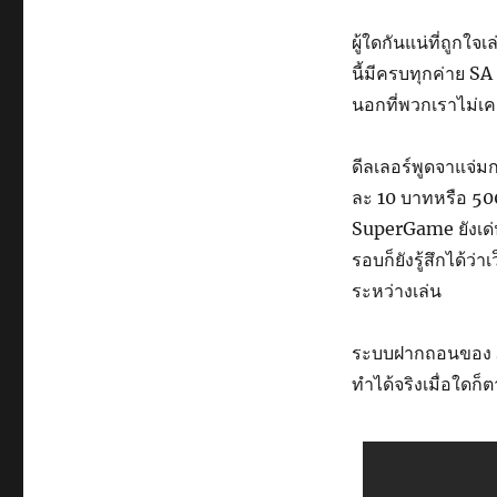
ผู้ใดกันแน่ที่ถูกใจ
นี้มีครบทุกค่าย 
นอกที่พวกเราไม่เคย
ดีลเลอร์พูดจาแจ่ม
ละ 10 บาทหรือ 5
SuperGame ยังเด่นต
รอบก็ยังรู้สึกได้ว
ระหว่างเล่น
ระบบฝากถอนของ su
ทำได้จริงเมื่อใดก