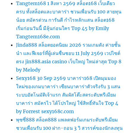
Tangtem168 1 สิงหา 2569 สล็อต168 เว็บเดียว
ครบ ทั้งสล็อตและบาคาร่า ชวนเพื่อนรับ 100 สายทุน
น้อย สมัครด่วน การันตี กำไรหลักแสน สล็อต168
เริ่มก่อนวันนี้ มีลุ้นก่อนใคร Top 45 by Emily
Tangtem168e.com
Jinda888 สล็อตยอดนิยม 2026 รวมเกมดัง ค่ายชั้น
นำ และฟีเจอร์ที่ผู้เล่นชื่นชอบ 11 July 2569 เวปไซต์
ตรง jin888.asia casino เว็บใหญ่ ใหม่ล่าสุด Top 8
by Melody
Sexy168 30 Sep 2569 บาคาร่า168 เปิดมุมมอง
ใหม่ของเกมบาคาร่า เซียนบาคาร่าตัวจริงรับ 3 แสน
ระบบอัตโนมัติเจ้าแรก สัมผัสโต๊ะสดระดับพรีเมียม
บาคาร่า สมัครไว ได้โปรใหญ่ ใช้สิทธิ์ทันใจ Top 4
by Forrest sexy168c.com
พุซซี่888 สล็อต888 แพลตฟอร์มเกมระดับพรีเมียม
ชวนเพื่อนรับ 100 ฝาก-ถอน 3 วิ สวรรค์ของนักลงทุน