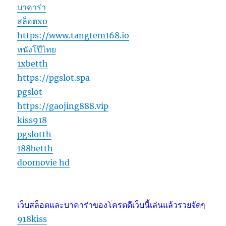
บาคาร่า
สล็อตxo
https://www.tangtem168.io
หนังโป๊ไทย
1xbetth
https://pgslot.spa
pgslot
https://gaojing888.vip
kiss918
pgslotth
188betth
doomovie hd
เว็บสล็อตและบาคาร่าของโครตดีเว็บนี้เล่นแล้วรวยจัดๆ
918kiss