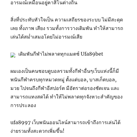
อารมณ์เหมือนอยู่คาสิโนต่างถิ่น
สิ่งที่ประทับหัวใจเป็น ความเสถียรของระบบ ไม่มีสะดุด
เลย ทั้งภาพ เสียง รวมทั้งการวางเดิมพัน ทำให้สามารถ
เล่นได้สม่ำเสมอโดยไม่อารมณ์เสีย
เดิมพันกีฬาไม่พลาดทุกแมตช์ Ufa89bet
ผมเองเป็นคนชอบดูบอลรวมทั้งกีฬาอื่นๆเว็บแห่งนี้ก็มี
พนันกีฬาครบทุกหมวดหมู่ ตั้งแต่บอล, บาสเก็ตบอล,
มวย ไปจนถึงกีฬาอีสปอร์ต มีอัตราต่อรองชัดเจน และ
สามารถแทงสดได้ ทำให้ไม่พลาดทุกจังหวะสำคัญของ
การประลอง
ufa8997 เว็บพนันออนไลน์สามารถเข้าถึงการเล่นได้
ง่ายรวมทั้งสะดวกเพิ่มขึ้น!