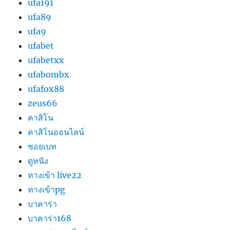
ufa191
ufa89
ufa9
ufabet
ufabetxx
ufabombx
ufafox88
zeus66
คาสิโน
คาสิโนออนไลน์
ซอยเบท
ดูหนัง
ทางเข้า live22
ทางเข้าpg
บาคาร่า
บาคาร่า168