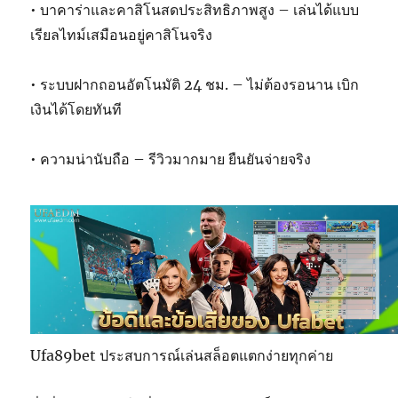
• บาคาร่าและคาสิโนสดประสิทธิภาพสูง – เล่นได้แบบ
เรียลไทม์เสมือนอยู่คาสิโนจริง
• ระบบฝากถอนอัตโนมัติ 24 ชม. – ไม่ต้องรอนาน เบิก
เงินได้โดยทันที
• ความน่านับถือ – รีวิวมากมาย ยืนยันจ่ายจริง
Ufa89bet ประสบการณ์เล่นสล็อตแตกง่ายทุกค่าย