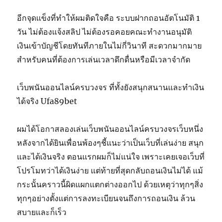
อีกจุดแข็งที่ทำให้ผมติดใจคือ ระบบฝากถอนอัตโนมัติ 1
วัน ไม่ต้องแจ้งสลิป ไม่ต้องรอคอยคณะทำงานอนุมัติ
เงินเข้าบัญชีโดยทันทีภายในไม่กี่วินาที สะดวกมากมาย
สำหรับคนที่ต้องการเล่นเวลาดึกดื่นหรือมีเวลาจำกัด
เว็บพนันออนไลน์ครบวงจร ที่ทั้งยังสนุกสนานและทำเงิน
ได้จริง Ufa89bet
ผมได้โอกาสลองเล่นเว็บพนันออนไลน์ครบวงจรเว็บหนึ่ง
หลังจากได้ยินเพื่อนพ้องๆชี้แนะว่าเป็นเว็บที่เล่นง่าย สนุก
และได้เงินจริง ตอนแรกผมก็ไม่แน่ใจ เพราะเคยเจอเว็บที่
โปรโมทว่าได้เงินง่าย แต่ท้ายที่สุดกลับถอนเงินไม่ได้ แม้
กระนั้นคราวนี้ผิดแผกแตกต่างออกไป ด้วยเหตุว่าทุกๆสิ่ง
ทุกๆอย่างตั้งแต่การลงทะเบียนจนถึงการถอนเงิน ล้วน
สบายและก็เร็ว