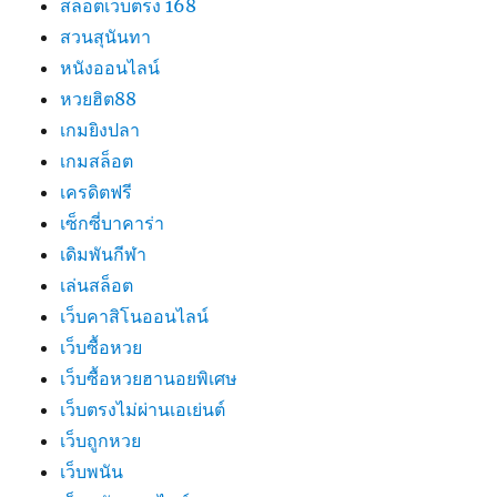
สล็อตเว็บตรง 168
สวนสุนันทา
หนังออนไลน์
หวยฮิต88
เกมยิงปลา
เกมสล็อต
เครดิตฟรี
เซ็กซี่บาคาร่า
เดิมพันกีฬา
เล่นสล็อต
เว็บคาสิโนออนไลน์
เว็บซื้อหวย
เว็บซื้อหวยฮานอยพิเศษ
เว็บตรงไม่ผ่านเอเย่นต์
เว็บถูกหวย
เว็บพนัน