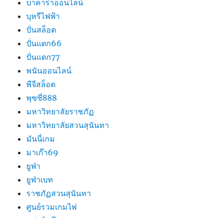
บาคาร่าออนไลน์
บุหรีไฟฟ้า
ปั่นสล็อต
ปั่นแตก66
ปั่นแตก77
พนันออนไลน์
พีจีสล็อต
พุซซี่888
มหาวิทยาลัยราชภัฏ
มหาวิทยาลัยสวนสุนันทา
มันนี่เกม
มาเก๊า69
ยูฟ่า
ยูฟ่าเบท
ราชภัฏสวนสุนันทา
ศูนย์รวมเกมไพ่