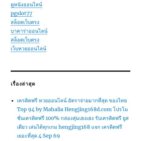
ดูหนังออนไลน์
pgslot77
สล็อตเว็บตรง
บาคาร่าออนไลน์
สล็อตเว็บตรง
เว็บหวยออนไลน์
เรื่องล่าสุด
เครดิตฟรี หวยออนไลน์ อัตราจ่ายมากที่สุด ของไทย
Top 94 by Mahalia Hengjing168d.com โปรโม
ชั่นเครดิตฟรี 100% กล่องสุ่มเฮงเฮง รับเครดิตฟรี ยูส
เดียว เล่นได้ทุกเกม hengjing168 แจก เครดิตฟรี
เยอะที่สุด 4 Sep 69