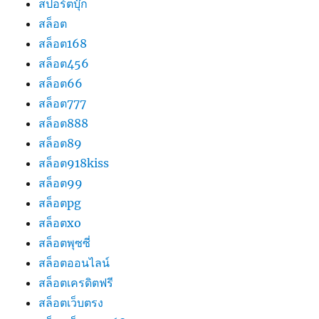
สปอร์ตบุ๊ก
สล็อต
สล็อต168
สล็อต456
สล็อต66
สล็อต777
สล็อต888
สล็อต89
สล็อต918kiss
สล็อต99
สล็อตpg
สล็อตxo
สล็อตพุซซี่
สล็อตออนไลน์
สล็อตเครดิตฟรี
สล็อตเว็บตรง