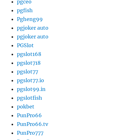
pgceo
pgfish
Pgheng99
pgjoker auto
pgjoker auto
PGSlot
pgslot168
pgslot718
pgslot77
pgslot77.io
pgslot99.in
pgslotfish
pokbet
PunPro66
PunPro66.tv
PunPro777