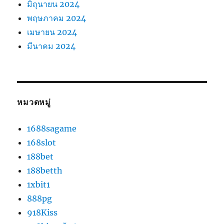
มิถุนายน 2024
พฤษภาคม 2024
เมษายน 2024
มีนาคม 2024
หมวดหมู่
1688sagame
168slot
188bet
188betth
1xbit1
888pg
918Kiss