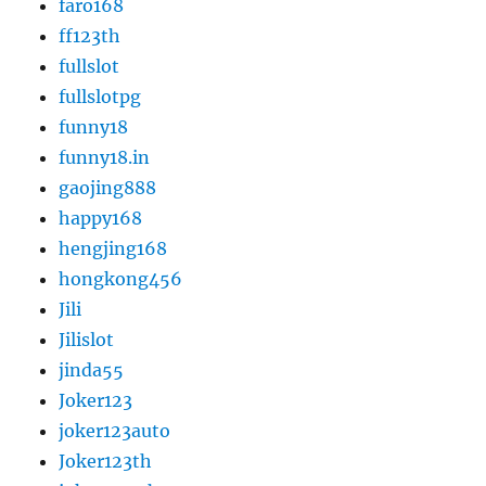
faro168
ff123th
fullslot
fullslotpg
funny18
funny18.in
gaojing888
happy168
hengjing168
hongkong456
Jili
Jilislot
jinda55
Joker123
joker123auto
Joker123th