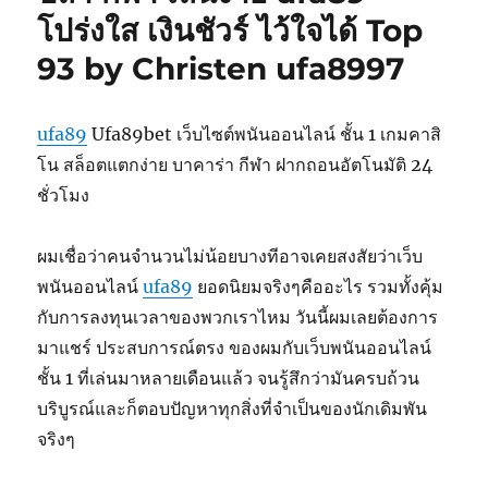
โปร่งใส เงินชัวร์ ไว้ใจได้ Top
93 by Christen ufa8997
ufa89
Ufa89bet เว็บไซต์พนันออนไลน์ ชั้น 1 เกมคาสิ
โน สล็อตแตกง่าย บาคาร่า กีฬา ฝากถอนอัตโนมัติ 24
ชั่วโมง
ผมเชื่อว่าคนจำนวนไม่น้อยบางทีอาจเคยสงสัยว่าเว็บ
พนันออนไลน์
ufa89
ยอดนิยมจริงๆคืออะไร รวมทั้งคุ้ม
กับการลงทุนเวลาของพวกเราไหม วันนี้ผมเลยต้องการ
มาแชร์ ประสบการณ์ตรง ของผมกับเว็บพนันออนไลน์
ชั้น 1 ที่เล่นมาหลายเดือนแล้ว จนรู้สึกว่ามันครบถ้วน
บริบูรณ์และก็ตอบปัญหาทุกสิ่งที่จำเป็นของนักเดิมพัน
จริงๆ