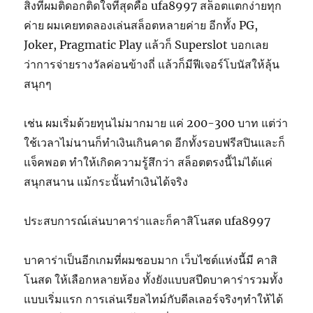
สิ่งที่ผมติดอกติดใจที่สุดคือ ufa8997 สล็อตแตกง่ายทุก
ค่าย ผมเคยทดลองเล่นสล็อตหลายค่าย อีกทั้ง PG,
Joker, Pragmatic Play แล้วก็ Superslot บอกเลย
ว่าการจ่ายรางวัลค่อนข้างถี่ แล้วก็มีฟีเจอร์โบนัสให้ลุ้น
สนุกๆ
เช่น ผมเริ่มด้วยทุนไม่มากมาย แค่ 200-300 บาท แต่ว่า
ใช้เวลาไม่นานก็ทำเงินเกินคาด อีกทั้งรอบฟรีสปินและก็
แจ็คพอต ทำให้เกิดความรู้สึกว่า สล็อตตรงนี้ไม่ได้แค่
สนุกสนาน แม้กระนั้นทำเงินได้จริง
ประสบการณ์เล่นบาคาร่าและก็คาสิโนสด ufa8997
บาคาร่าเป็นอีกเกมที่ผมชอบมาก เว็บไซต์แห่งนี้มี คาสิ
โนสด ให้เลือกหลายห้อง ทั้งยังแบบสปีดบาคาร่ารวมทั้ง
แบบเริ่มแรก การเล่นเรียลไทม์กับดีลเลอร์จริงๆทำให้ได้