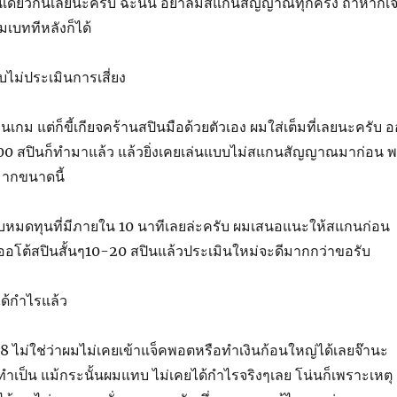
เดียวกันเลยนะครับ ฉะนั้น อย่าลืมสแกนสัญญาณทุกครั้ง ถ้าหากเ
มเบททีหลังก็ได้
บไม่ประเมินการเสี่ยง
นเกม แต่ก็ขี้เกียจคร้านสปินมือด้วยตัวเอง ผมใส่เต็มที่เลยนะครับ อ
0 สปินก็ทำมาแล้ว แล้วยิ่งเคยเล่นแบบไม่สแกนสัญญาณมาก่อน 
มากขนาดนี้
ทบหมดทุนที่มีภายใน 10 นาทีเลยล่ะครับ ผมเสนอแนะให้สแกนก่อน
้ออโต้สปินสั้นๆ10-20 สปินแล้วประเมินใหม่จะดีมากกว่าขอรับ
ได้กำไรแล้ว
่888 ไม่ใช่ว่าผมไม่เคยเข้าแจ็คพอตหรือทำเงินก้อนใหญ่ได้เลยจ๊านะ
ทำเป็น แม้กระนั้นผมแทบ ไม่เคยได้กำไรจริงๆเลย โน่นก็เพราะเหตุ