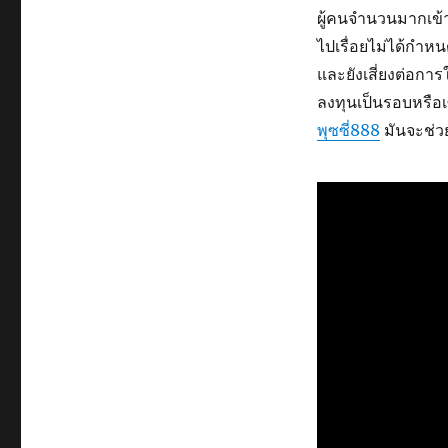
ผู้คนจำนวนมากเข้
ไปเรื่อยไม่ได้กำห
และยังเสี่ยงต่อการ
ลงทุนเป็นรอบหรือเ
พุซซี่888
มันจะช่วย