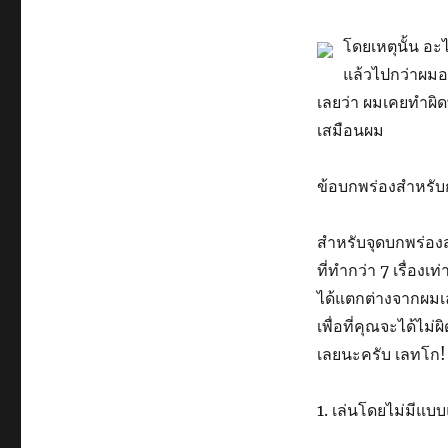
โดยเหตุนั้น อะ
แล้วไปกว่าผมอย
เลยว่า ผมเคยทำผิด
เสมือนผม
ข้อบกพร่องสำหรับ
สำหรับจุดบกพร่องส
ที่ทำกว่า 7 เรื่อง
ได้แตกต่างจากผมเล
เพื่อที่คุณจะได้ไม
เลยนะครับ เลทโก!
1. เล่นโดยไม่มีแบ