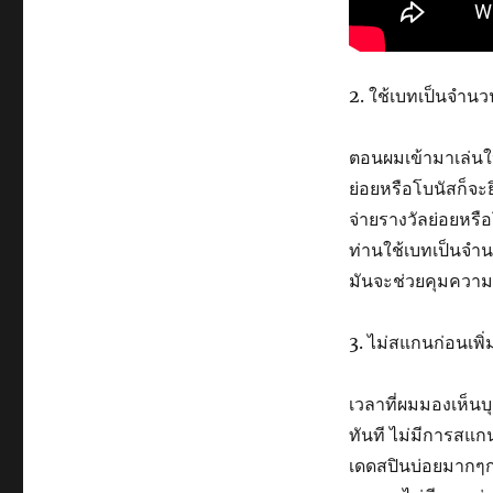
2. ใช้เบทเป็นจำนวน
ตอนผมเข้ามาเล่นใ
ย่อยหรือโบนัสก็จะย
จ่ายรางวัลย่อยหรื
ท่านใช้เบทเป็นจำน
มันจะช่วยคุมความเส
3. ไม่สแกนก่อนเพิ
เวลาที่ผมมองเห็นบ
ทันที ไม่มีการสแก
เดดสปินบ่อยมากๆกร