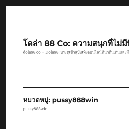
โดล่า 88 Co: ความสนุกที่ไม่มีที
dola88.co – Dola88: ประตูเข้าสู่บันเทิงออนไลน์ที่น่าตื่นเต้นและ
หมวดหมู่:
pussy888win
pussy888win