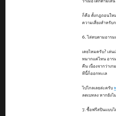
ว่าเมื่อใดก็ตามเล
ก็คือ ตั้งกฎถอนใ
ความเสี่ยงสำหรับกา
6. ไล่ทบตามอารม
เคยไหมครับ? เล่นเสี
ทมากแค่ไหน อารมณ์ห
คืน เนื่องจากว่าเก
ทีนี้ก็ออกทะเล
ไปไกลเลยล่ะครับ
พ
ลดเบทลง หากยังไม่ด
7. ซื้อฟรีสปินแบบไ