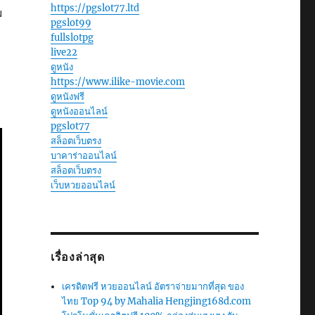
https://pgslot77.ltd
ม
pgslot99
fullslotpg
live22
ดูหนัง
https://www.ilike-movie.com
ดูหนังฟรี
ดูหนังออนไลน์
pgslot77
สล็อตเว็บตรง
บาคาร่าออนไลน์
สล็อตเว็บตรง
เว็บหวยออนไลน์
เรื่องล่าสุด
เครดิตฟรี หวยออนไลน์ อัตราจ่ายมากที่สุด ของ
ไทย Top 94 by Mahalia Hengjing168d.com