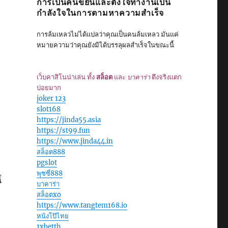
การเป็นคนขยันและตั้งใจทำงานเป็น
กำลังใจในการตามหาความสำเร็จ
การล้มเหลวไม่ได้แปลว่าคุณเป็นคนล้มเหลว มันแค่
หมายความว่าคุณยังมิได้บรรลุผลสำเร็จในขณะนี้
เว็บคาสิโนน่าเล่น ทั้ง
สล็อต
และ
บาคาร่า
ตึงจริงแตก
บ่อยมาก
joker 123
slot168
https://jinda55.asia
https://st99.fun
https://www.jinda44.in
สล็อต888
pgslot
พุซซี่888
้
บาคาร่า
สล็อตxo
https://www.tangtem168.io
หนังโป๊ไทย
1xbetth