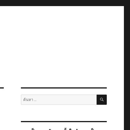
ค้นหา
ค้นหา: