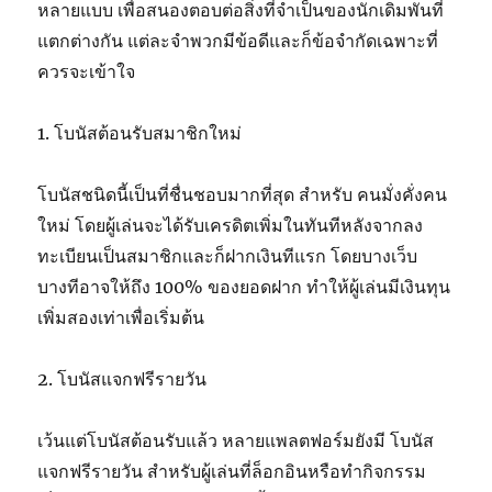
หลายแบบ เพื่อสนองตอบต่อสิ่งที่จำเป็นของนักเดิมพันที่
แตกต่างกัน แต่ละจำพวกมีข้อดีและก็ข้อจำกัดเฉพาะที่
ควรจะเข้าใจ
1. โบนัสต้อนรับสมาชิกใหม่
โบนัสชนิดนี้เป็นที่ชื่นชอบมากที่สุด สำหรับ คนมั่งคั่งคน
ใหม่ โดยผู้เล่นจะได้รับเครดิตเพิ่มในทันทีหลังจากลง
ทะเบียนเป็นสมาชิกและก็ฝากเงินทีแรก โดยบางเว็บ
บางทีอาจให้ถึง 100% ของยอดฝาก ทำให้ผู้เล่นมีเงินทุน
เพิ่มสองเท่าเพื่อเริ่มต้น
2. โบนัสแจกฟรีรายวัน
เว้นแต่โบนัสต้อนรับแล้ว หลายแพลตฟอร์มยังมี โบนัส
แจกฟรีรายวัน สำหรับผู้เล่นที่ล็อกอินหรือทำกิจกรรม