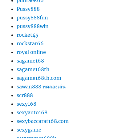
puntaek66
Pussy888
pussy888fun
pussy888win
rocket45
rockstar66
royal online
sagame168
sagame168th
sagame168th.com
sawan888 ทดลองเล่น
scr888
sexy168
sexyauto168
sexybaccarat168.com
sexygame