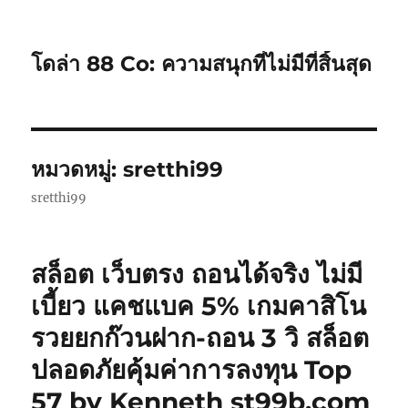
โดล่า 88 Co: ความสนุกที่ไม่มีที่สิ้นสุด
หมวดหมู่:
sretthi99
sretthi99
สล็อต เว็บตรง ถอนได้จริง ไม่มี
เบี้ยว แคชแบค 5% เกมคาสิโน
รวยยกก๊วนฝาก-ถอน 3 วิ สล็อต
ปลอดภัยคุ้มค่าการลงทุน Top
57 by Kenneth st99b.com