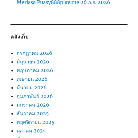
Merissa Pussy888play.me 26 ก.ย. 2026
คลังเก็บ
กรกฎาคม 2026
มิถุนายน 2026
พฤษภาคม 2026
เมษายน 2026
มีนาคม 2026
กุมภาพันธ์ 2026
มกราคม 2026
ธันวาคม 2025
พฤศจิกายน 2025
ตุลาคม 2025