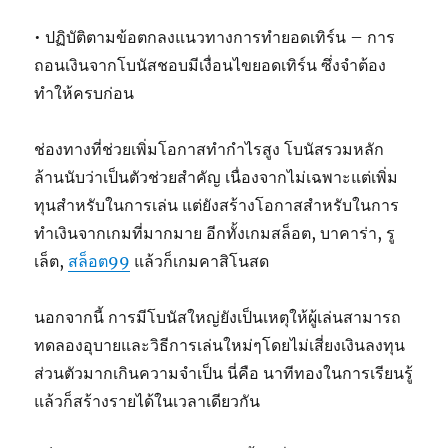
• ปฏิบัติตามข้อตกลงแนวทางการทำยอดเทิร์น – การ
ถอนเงินจากโบนัสชอบมีเงื่อนไขยอดเทิร์น ซึ่งจำต้อง
ทำให้ครบก่อน
ช่องทางที่ช่วยเพิ่มโอกาสทำกำไรสูง โบนัสรวมหลัก
ล้านนับว่าเป็นตัวช่วยสำคัญ เนื่องจากไม่เฉพาะแต่เพิ่ม
ทุนสำหรับในการเล่น แต่ยังสร้างโอกาสสำหรับในการ
ทำเงินจากเกมที่มากมาย อีกทั้งเกมสล็อต, บาคาร่า, รู
เล็ต,
สล็อต99
แล้วก็เกมคาสิโนสด
นอกจากนี้ การมีโบนัสใหญ่ยังเป็นเหตุให้ผู้เล่นสามารถ
ทดลองอุบายและวิธีการเล่นใหม่ๆโดยไม่เสี่ยงเงินลงทุน
ส่วนตัวมากเกินความจำเป็น นี่คือ นาทีทองในการเรียนรู้
แล้วก็สร้างรายได้ในเวลาเดียวกัน