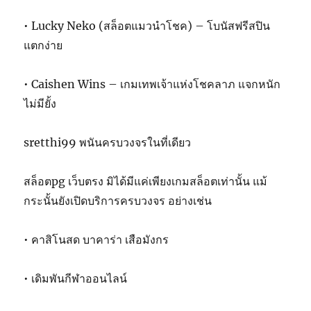
• Lucky Neko (สล็อตแมวนำโชค) – โบนัสฟรีสปิน
แตกง่าย
• Caishen Wins – เกมเทพเจ้าแห่งโชคลาภ แจกหนัก
ไม่มียั้ง
sretthi99 พนันครบวงจรในที่เดียว
สล็อตpg เว็บตรง มิได้มีแค่เพียงเกมสล็อตเท่านั้น แม้
กระนั้นยังเปิดบริการครบวงจร อย่างเช่น
• คาสิโนสด บาคาร่า เสือมังกร
• เดิมพันกีฬาออนไลน์