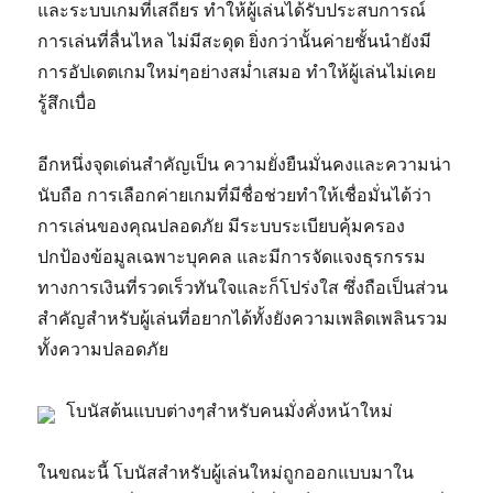
และระบบเกมที่เสถียร ทำให้ผู้เล่นได้รับประสบการณ์
การเล่นที่ลื่นไหล ไม่มีสะดุด ยิ่งกว่านั้นค่ายชั้นนำยังมี
การอัปเดตเกมใหม่ๆอย่างสม่ำเสมอ ทำให้ผู้เล่นไม่เคย
รู้สึกเบื่อ
อีกหนึ่งจุดเด่นสำคัญเป็น ความยั่งยืนมั่นคงและความน่า
นับถือ การเลือกค่ายเกมที่มีชื่อช่วยทำให้เชื่อมั่นได้ว่า
การเล่นของคุณปลอดภัย มีระบบระเบียบคุ้มครอง
ปกป้องข้อมูลเฉพาะบุคคล และมีการจัดแจงธุรกรรม
ทางการเงินที่รวดเร็วทันใจและก็โปร่งใส ซึ่งถือเป็นส่วน
สำคัญสำหรับผู้เล่นที่อยากได้ทั้งยังความเพลิดเพลินรวม
ทั้งความปลอดภัย
โบนัสต้นแบบต่างๆสำหรับคนมั่งคั่งหน้าใหม่
ในขณะนี้ โบนัสสำหรับผู้เล่นใหม่ถูกออกแบบมาใน