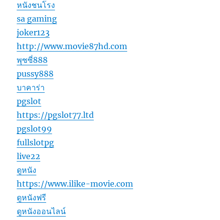
หนังชนโรง
sa gaming
joker123
http://www.movie87hd.com
พุซซี่888
pussy888
บาคาร่า
pgslot
https://pgslot77.ltd
pgslot99
fullslotpg
live22
ดูหนัง
https://www.ilike-movie.com
ดูหนังฟรี
ดูหนังออนไลน์