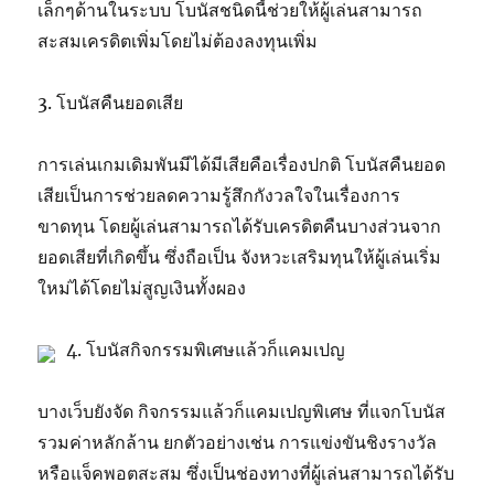
เล็กๆด้านในระบบ โบนัสชนิดนี้ช่วยให้ผู้เล่นสามารถ
สะสมเครดิตเพิ่มโดยไม่ต้องลงทุนเพิ่ม
3. โบนัสคืนยอดเสีย
การเล่นเกมเดิมพันมีได้มีเสียคือเรื่องปกติ โบนัสคืนยอด
เสียเป็นการช่วยลดความรู้สึกกังวลใจในเรื่องการ
ขาดทุน โดยผู้เล่นสามารถได้รับเครดิตคืนบางส่วนจาก
ยอดเสียที่เกิดขึ้น ซึ่งถือเป็น จังหวะเสริมทุนให้ผู้เล่นเริ่ม
ใหม่ได้โดยไม่สูญเงินทั้งผอง
4. โบนัสกิจกรรมพิเศษแล้วก็แคมเปญ
บางเว็บยังจัด กิจกรรมแล้วก็แคมเปญพิเศษ ที่แจกโบนัส
รวมค่าหลักล้าน ยกตัวอย่างเช่น การแข่งขันชิงรางวัล
หรือแจ็คพอตสะสม ซึ่งเป็นช่องทางที่ผู้เล่นสามารถได้รับ