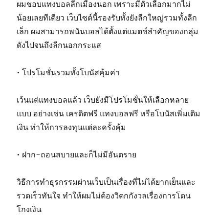
ผมชอบแทงบอลลีกเมืองนอก เพราะมีตัวเลือกมากไม่
น้อยเลยทีเดียว เว็บไซต์นี้รองรับทั้งยังลีกใหญ่รวมทั้งลีก
เล็ก ผมสามารถพนันบอลได้ตั้งแต่แมตช์สำคัญของกลุ่ม
ดังไปจนถึงลีกนอกกระแส
• โปรโมชั่นรวมทั้งโบนัสคุ้มค่า
เว้นแต่แทงบอลแล้ว เว็บยังมีโปรโมชั่นให้เลือกหลาย
แบบ อย่างเช่น เครดิตฟรี แทงบอลฟรี หรือโบนัสเพิ่มเติม
เงิน ทำให้การลงทุนแต่ละครั้งคุ้ม
• ฝาก-ถอนสบายและก็ไม่มีอันตราย
วิธีการทำธุรกรรมผ่านเว็บเป็นเรื่องที่ไม่ได้ยากเย็นและ
รวดเร็วทันใจ ทำให้ผมไม่ต้องวิตกกังวลเรื่องการโดน
โกงเงิน