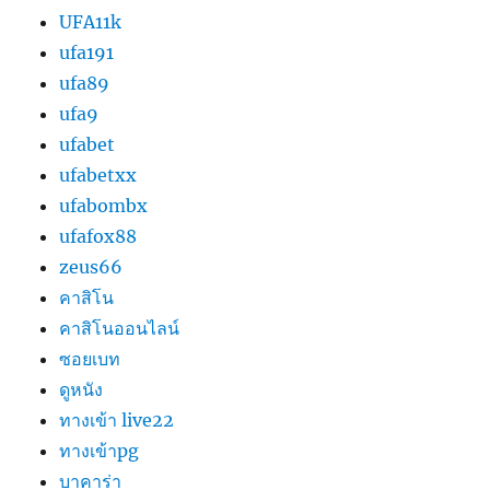
UFA11k
ufa191
ufa89
ufa9
ufabet
ufabetxx
ufabombx
ufafox88
zeus66
คาสิโน
คาสิโนออนไลน์
ซอยเบท
ดูหนัง
ทางเข้า live22
ทางเข้าpg
บาคาร่า