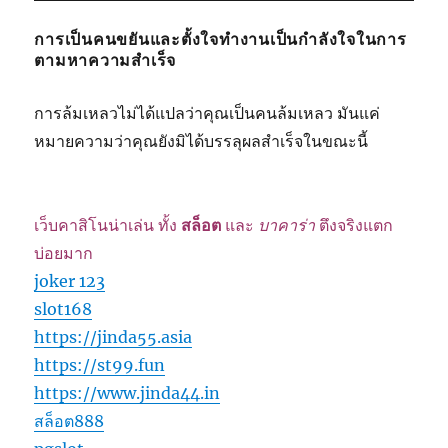
การเป็นคนขยันและตั้งใจทำงานเป็นกำลังใจในการ
ตามหาความสำเร็จ
การล้มเหลวไม่ได้แปลว่าคุณเป็นคนล้มเหลว มันแค่
หมายความว่าคุณยังมิได้บรรลุผลสำเร็จในขณะนี้
เว็บคาสิโนน่าเล่น ทั้ง
สล็อต
และ
บาคาร่า
ตึงจริงแตก
บ่อยมาก
joker 123
slot168
https://jinda55.asia
https://st99.fun
https://www.jinda44.in
สล็อต888