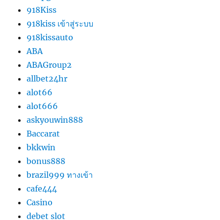
918Kiss
918kiss เข้าสู่ระบบ
918kissauto
ABA
ABAGroup2
allbet24hr
alot66
alot666
askyouwin888
Baccarat
bkkwin
bonus888
brazil999 ทางเข้า
cafe444
Casino
debet slot