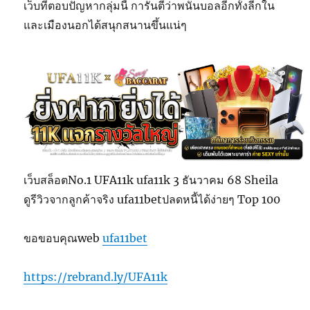
เว็บที่ตอบปัญหากลุ่มนี้ การันตีว่าพนันบอลอีกทั้งลีกใน
และเมืองนอกได้สนุกสนานขึ้นแน่ๆ
เว็บสล็อตNo.1 UFA11k ufa11k 3 ธันวาคม 68 Sheila
ดูรีวิวจากลูกค้าจริง ufa11betปลดหนี้ได้ง่ายๆ Top 100
ขอขอบคุณweb
ufa11bet
https://rebrand.ly/UFA11k