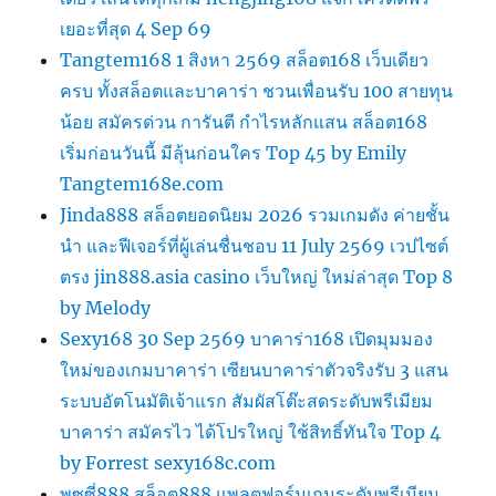
เยอะที่สุด 4 Sep 69
Tangtem168 1 สิงหา 2569 สล็อต168 เว็บเดียว
ครบ ทั้งสล็อตและบาคาร่า ชวนเพื่อนรับ 100 สายทุน
น้อย สมัครด่วน การันตี กำไรหลักแสน สล็อต168
เริ่มก่อนวันนี้ มีลุ้นก่อนใคร Top 45 by Emily
Tangtem168e.com
Jinda888 สล็อตยอดนิยม 2026 รวมเกมดัง ค่ายชั้น
นำ และฟีเจอร์ที่ผู้เล่นชื่นชอบ 11 July 2569 เวปไซต์
ตรง jin888.asia casino เว็บใหญ่ ใหม่ล่าสุด Top 8
by Melody
Sexy168 30 Sep 2569 บาคาร่า168 เปิดมุมมอง
ใหม่ของเกมบาคาร่า เซียนบาคาร่าตัวจริงรับ 3 แสน
ระบบอัตโนมัติเจ้าแรก สัมผัสโต๊ะสดระดับพรีเมียม
บาคาร่า สมัครไว ได้โปรใหญ่ ใช้สิทธิ์ทันใจ Top 4
by Forrest sexy168c.com
พุซซี่888 สล็อต888 แพลตฟอร์มเกมระดับพรีเมียม