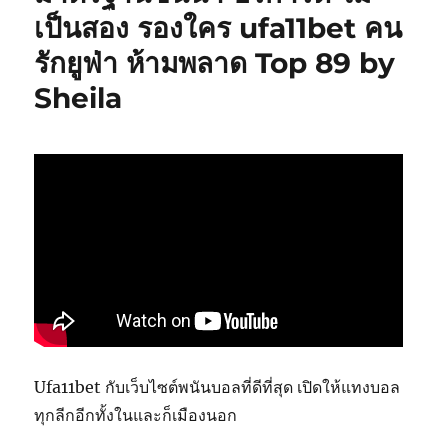
เป็นสอง รองใคร ufa11bet คน
รักยูฟ่า ห้ามพลาด Top 89 by
Sheila
Ufa11bet กับเว็บไซต์พนันบอลที่ดีที่สุด เปิดให้แทงบอล
ทุกลีกอีกทั้งในและก็เมืองนอก