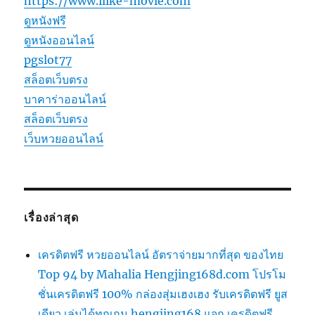
https://www.ilike-movie.com
ดูหนังฟรี
ดูหนังออนไลน์
pgslot77
สล็อตเว็บตรง
บาคาร่าออนไลน์
สล็อตเว็บตรง
เว็บหวยออนไลน์
เรื่องล่าสุด
เครดิตฟรี หวยออนไลน์ อัตราจ่ายมากที่สุด ของไทย
Top 94 by Mahalia Hengjing168d.com โปรโม
ชั่นเครดิตฟรี 100% กล่องสุ่มเฮงเฮง รับเครดิตฟรี ยูส
เดียว เล่นได้ทุกเกม hengjing168 แจก เครดิตฟรี