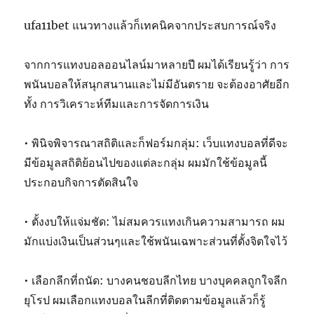
ufa11bet แนวทางแล้วก็เทคนิคจากประสบการณ์จริง
จากการแทงบอลออนไลน์มาหลายปี ผมได้เรียนรู้ว่า การ
พนันบอลให้สนุกสนานและไม่มีอันตราย จะต้องอาศัยอีก
ทั้ง การวิเคราะห์ทีมและการจัดการเงิน
• พินิจพิจารณาสถิติและก็ฟอร์มกลุ่ม: เว็บแทงบอลที่ดีจะ
มีข้อมูลสถิติย้อนไปของแต่ละกลุ่ม ผมมักใช้ข้อมูลนี้
ประกอบกิจการตัดสินใจ
• ตั้งงบให้แจ่มชัด: ไม่สมควรแทงเกินความสามารถ ผม
มักแบ่งเงินเป็นส่วนๆและใช้พนันเฉพาะส่วนที่ตั้งจิตใจไว้
• เลือกลีกที่ถนัด: บางคนชอบลีกไทย บางบุคคลถูกใจลีก
ยุโรป ผมเลือกแทงบอลในลีกที่ติดตามข้อมูลแล้วก็รู้