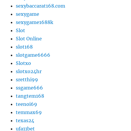
sexybaccarat168.com
sexygame
sexygame1688k
Slot
Slot Online
slot168
slotgame6666
Slotxo
slotxo24hr
sretthi99
ssgame666
tangtem168
teenoi69
temmax69
texas24
ufa11bet