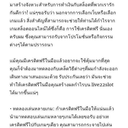
มาสร้างจังหวะสำหรับการทำเงินกับสล็อตที่พวกเรารัก
กันดีกว่า! แน่ๆขอรับว่า นอกจากการเลือกเว็บหรือเลือก
เกมแล้ว สิ่งสำคัญที่สามารถจะช่วยให้ท่านได้กำไรจาก
เกมสล็อตออนไลน์ได้ซึ่งก็คือ การใช้เครดิตฟรี นั่นเอง
ครับผม ซึ่งคุณสามารถรับจากโปรโมชั่นหรือกิจกรรม
ต่างๆได้ตามปรารถนา
แม้คุณมีเครดิตฟรีในมือแล้วอยากจะใช้คุ้มมากที่สุด
คุณก็จำต้องมาทดลองกับเคล็ดวิธีต่างๆที่ผมกำลังจะออก
เดินทางมาเสนอแนะด้วย รับประกันเลยว่า มันจะช่วย
ทำให้เครดิตฟรีในมือคุณสร้างผลกำไรบน live22slot
ได้มากขึ้นแน่ๆ
• ทดลองเล่นหลายเกม: กำเครดิตฟรีในมือให้แน่นแล้ว
นำมาทดสอบเล่นเกมหลายๆเกมได้เลยขอรับ อย่าเท
เครดิตฟรีไปกับเกมๆเดียว คุณสามารถกระจายไปเล่น