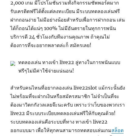
2,000 เกม มีโปรโมชั่นรวมทั้งกิจกรรมซัพพอร์ตมาก
รับเครดิตฟรีได้ตั้งแต่ลงทะเบียน มีระบบทดลองเล่นฟรี
ฝากถอนง่าย ไม่มีอย่างน้อยสำหรับเพื่อการฝากถอน เล่น
ได้ก็ถอนได้แน่ๆ 100% ไม่มีอันตรายในทุกการพนัน
บริการดี 24 ชั่วโมงกับทีมงานคุณภาพ ถ้าคุณไม่
ต้องการที่จะอยากพลาดล่ะก็ สมัครเลย!
ทดลองเล่น ทางเข้า live22 ลู่ทางในการพนันแบบ
ฟรีๆไม่มีค่าใช้จ่ายแน่นอน!
สำหรับคนไหนที่อยากลองเล่น live22slot แม้กระนั้นยัง
ไม่พร้อมที่จะฝากเงินหรือสมัครสมาชิก ไม่จำเป็นที่จะ
ต้องมาวิตกกังวลเลยจ๊ะนะครับ เพราะว่าเว็บของพวกเรา
live22 มีระบบระเบียบทดลองเล่นฟรีให้กับคุณด้วย!
ระบบทดลองเล่นคือระบบที่ทาง ทางเข้า live22
ออกแบบมา เพื่อให้ทุกคนสามารถทดสอบเล่นเกม
สล็อต