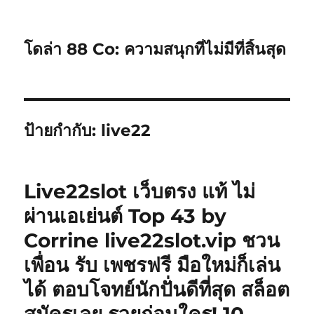
โดล่า 88 Co: ความสนุกที่ไม่มีที่สิ้นสุด
ป้ายกำกับ:
live22
Live22slot เว็บตรง แท้ ไม่
ผ่านเอเย่นต์ Top 43 by
Corrine live22slot.vip ชวน
เพื่อน รับ เพชรฟรี มือใหม่ก็เล่น
ได้ ตอบโจทย์นักปั่นดีที่สุด สล็อต