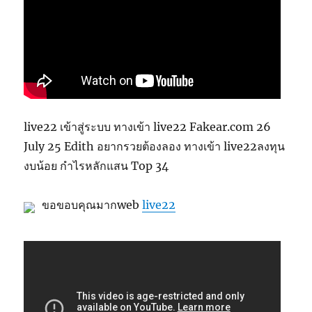
live22 เข้าสู่ระบบ ทางเข้า live22 Fakear.com 26
July 25 Edith อยากรวยต้องลอง ทางเข้า live22ลงทุน
งบน้อย กำไรหลักแสน Top 34
ขอขอบคุณมากweb
live22