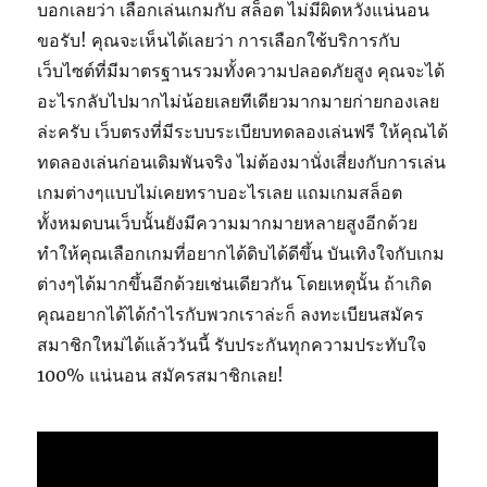
บอกเลยว่า เลือกเล่นเกมกับ สล็อต ไม่มีผิดหวังแน่นอน
ขอรับ! คุณจะเห็นได้เลยว่า การเลือกใช้บริการกับ
เว็บไซต์ที่มีมาตรฐานรวมทั้งความปลอดภัยสูง คุณจะได้
อะไรกลับไปมากไม่น้อยเลยทีเดียวมากมายก่ายกองเลย
ล่ะครับ เว็บตรงที่มีระบบระเบียบทดลองเล่นฟรี ให้คุณได้
ทดลองเล่นก่อนเดิมพันจริง ไม่ต้องมานั่งเสี่ยงกับการเล่น
เกมต่างๆแบบไม่เคยทราบอะไรเลย แถมเกมสล็อต
ทั้งหมดบนเว็บนั้นยังมีความมากมายหลายสูงอีกด้วย
ทำให้คุณเลือกเกมที่อยากได้ดิบได้ดีขึ้น บันเทิงใจกับเกม
ต่างๆได้มากขึ้นอีกด้วยเช่นเดียวกัน โดยเหตุนั้น ถ้าเกิด
คุณอยากได้ได้กำไรกับพวกเราล่ะก็ ลงทะเบียนสมัคร
สมาชิกใหม่ได้แล้ววันนี้ รับประกันทุกความประทับใจ
100% แน่นอน สมัครสมาชิกเลย!