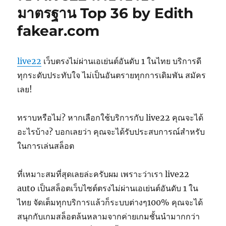
มาตรฐาน Top 36 by Edith
fakear.com
live22
เว็บตรงไม่ผ่านเอเย่นต์อันดับ 1 ในไทย บริการดี
ทุกระดับประทับใจ ไม่เป็นอันตรายทุกการเดิมพัน สมัคร
เลย!
ทราบหรือไม่? หากเลือกใช้บริการกับ live22 คุณจะได้
อะไรบ้าง? บอกเลยว่า คุณจะได้รับประสบการณ์สำหรับ
ในการเล่นสล็อต
ที่เหมาะสมที่สุดเลยล่ะครับผม เพราะว่าเรา live22
auto เป็นสล็อตเว็บไซต์ตรงไม่ผ่านเอเย่นต์อันดับ 1 ใน
ไทย จัดเต็มทุกบริการแล้วก็ระบบต่างๆ100% คุณจะได้
สนุกกับเกมสล็อตล้นหลามจากค่ายเกมชั้นนำมากกว่า