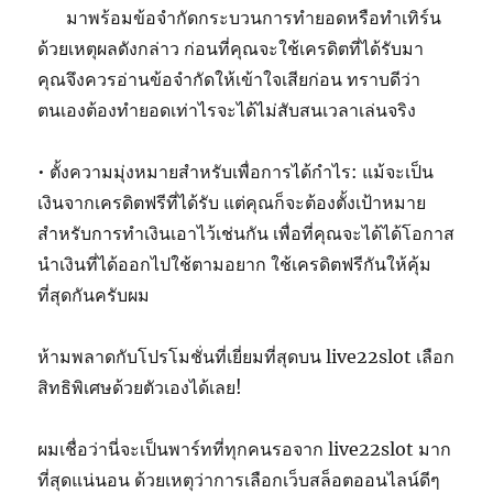
มาพร้อมข้อจำกัดกระบวนการทำยอดหรือทำเทิร์น
ด้วยเหตุผลดังกล่าว ก่อนที่คุณจะใช้เครดิตที่ได้รับมา
คุณจึงควรอ่านข้อจำกัดให้เข้าใจเสียก่อน ทราบดีว่า
ตนเองต้องทำยอดเท่าไรจะได้ไม่สับสนเวลาเล่นจริง
• ตั้งความมุ่งหมายสำหรับเพื่อการได้กำไร: แม้จะเป็น
เงินจากเครดิตฟรีที่ได้รับ แต่คุณก็จะต้องตั้งเป้าหมาย
สำหรับการทำเงินเอาไว้เช่นกัน เพื่อที่คุณจะได้ได้โอกาส
นำเงินที่ได้ออกไปใช้ตามอยาก ใช้เครดิตฟรีกันให้คุ้ม
ที่สุดกันครับผม
ห้ามพลาดกับโปรโมชั่นที่เยี่ยมที่สุดบน live22slot เลือก
สิทธิพิเศษด้วยตัวเองได้เลย!
ผมเชื่อว่านี่จะเป็นพาร์ทที่ทุกคนรอจาก live22slot มาก
ที่สุดแน่นอน ด้วยเหตุว่าการเลือกเว็บสล็อตออนไลน์ดีๆ