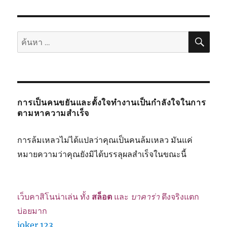
ค้นห
ค้นหา:
การเป็นคนขยันและตั้งใจทำงานเป็นกำลังใจในการ
ตามหาความสำเร็จ
การล้มเหลวไม่ได้แปลว่าคุณเป็นคนล้มเหลว มันแค่
หมายความว่าคุณยังมิได้บรรลุผลสำเร็จในขณะนี้
เว็บคาสิโนน่าเล่น ทั้ง
สล็อต
และ
บาคาร่า
ตึงจริงแตก
บ่อยมาก
joker 123