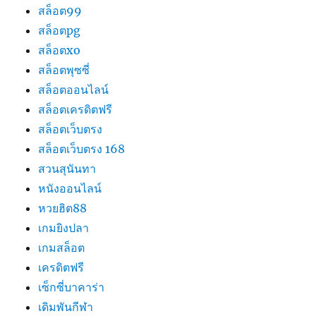
สล็อต99
สล็อตpg
สล็อตxo
สล็อตพุซซี่
สล็อตออนไลน์
สล็อตเครดิตฟรี
สล็อตเว็บตรง
สล็อตเว็บตรง 168
สวนสุนันทา
หนังออนไลน์
หวยฮิต88
เกมยิงปลา
เกมสล็อต
เครดิตฟรี
เซ็กซี่บาคาร่า
เดิมพันกีฬา