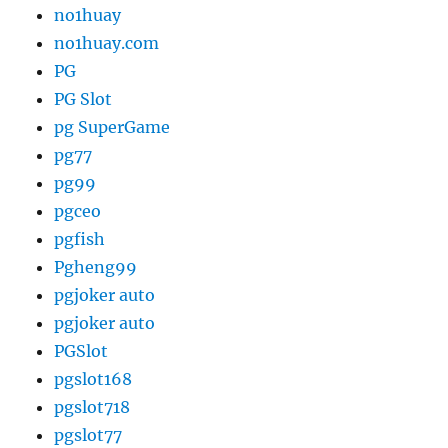
no1huay
no1huay.com
PG
PG Slot
pg SuperGame
pg77
pg99
pgceo
pgfish
Pgheng99
pgjoker auto
pgjoker auto
PGSlot
pgslot168
pgslot718
pgslot77