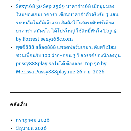
Sexy168 30 Sep 2569 บาคาร่า168 เปิดมุมมอง
ใหม่ของเกมบาคาร่า เซียนบาคาร่าตัวจริงรับ 3 แสน
ระบบอัตโนมัติเจ้าแรก สัมผัสโต๊ะสดระดับพรีเมียม
บาคาร่า สมัครไว ได้โปรใหญ่ ใช้สิทธิ์ทันใจ Top 4
by Forrest sexy168c.com
พุซซี่888 สล็อต888 แพลตฟอร์มเกมระดับพรีเมียม
ชวนเพื่อนรับ 100 ฝาก-ถอน 3 วิ สวรรค์ของนักลงทุน
pussy888play รอไม่ได้ ต้องลอง Top 50 by
Merissa Pussy888play.me 26 ก.ย. 2026
คลังเก็บ
กรกฎาคม 2026
มิถุนายน 2026