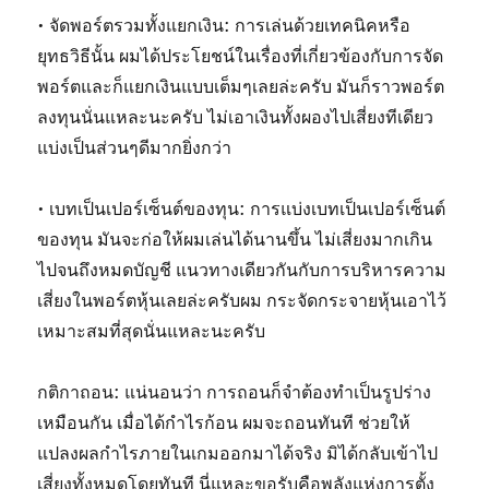
• จัดพอร์ตรวมทั้งแยกเงิน: การเล่นด้วยเทคนิคหรือ
ยุทธวิธีนั้น ผมได้ประโยชน์ในเรื่องที่เกี่ยวข้องกับการจัด
พอร์ตและก็แยกเงินแบบเต็มๆเลยล่ะครับ มันก็ราวพอร์ต
ลงทุนนั่นแหละนะครับ ไม่เอาเงินทั้งผองไปเสี่ยงทีเดียว
แบ่งเป็นส่วนๆดีมากยิ่งกว่า
• เบทเป็นเปอร์เซ็นต์ของทุน: การแบ่งเบทเป็นเปอร์เซ็นต์
ของทุน มันจะก่อให้ผมเล่นได้นานขึ้น ไม่เสี่ยงมากเกิน
ไปจนถึงหมดบัญชี แนวทางเดียวกันกับการบริหารความ
เสี่ยงในพอร์ตหุ้นเลยล่ะครับผม กระจัดกระจายหุ้นเอาไว้
เหมาะสมที่สุดนั่นแหละนะครับ
กติกาถอน: แน่นอนว่า การถอนก็จำต้องทำเป็นรูปร่าง
เหมือนกัน เมื่อได้กำไรก้อน ผมจะถอนทันที ช่วยให้
แปลงผลกำไรภายในเกมออกมาได้จริง มิได้กลับเข้าไป
เสี่ยงทั้งหมดโดยทันที นี่แหละขอรับคือพลังแห่งการตั้ง