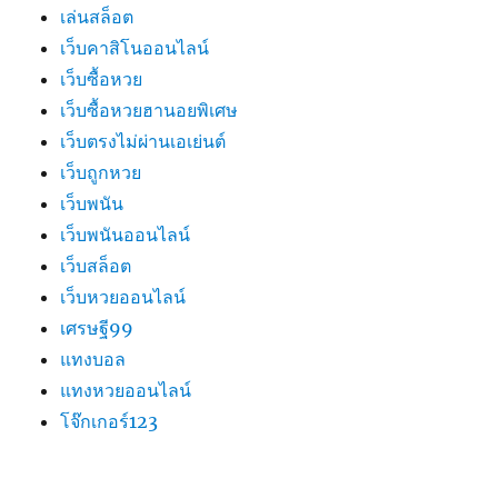
เล่นสล็อต
เว็บคาสิโนออนไลน์
เว็บซื้อหวย
เว็บซื้อหวยฮานอยพิเศษ
เว็บตรงไม่ผ่านเอเย่นต์
เว็บถูกหวย
เว็บพนัน
เว็บพนันออนไลน์
เว็บสล็อต
เว็บหวยออนไลน์
เศรษฐี99
แทงบอล
แทงหวยออนไลน์
โจ๊กเกอร์123