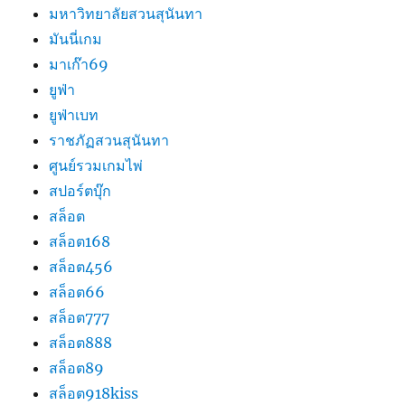
มหาวิทยาลัยสวนสุนันทา
มันนี่เกม
มาเก๊า69
ยูฟ่า
ยูฟ่าเบท
ราชภัฏสวนสุนันทา
ศูนย์รวมเกมไพ่
สปอร์ตบุ๊ก
สล็อต
สล็อต168
สล็อต456
สล็อต66
สล็อต777
สล็อต888
สล็อต89
สล็อต918kiss