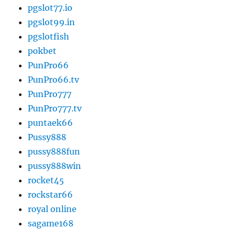
pgslot77.io
pgslot99.in
pgslotfish
pokbet
PunPro66
PunPro66.tv
PunPro777
PunPro777.tv
puntaek66
Pussy888
pussy888fun
pussy888win
rocket45
rockstar66
royal online
sagame168