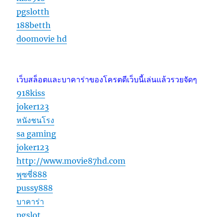
pgslotth
188betth
doomovie hd
เว็บสล็อตและบาคาร่าของโครตดีเว็บนี้เล่นแล้วรวยจัดๆ
918kiss
joker123
หนังชนโรง
sa gaming
joker123
http://www.movie87hd.com
พุซซี่888
pussy888
บาคาร่า
pgslot