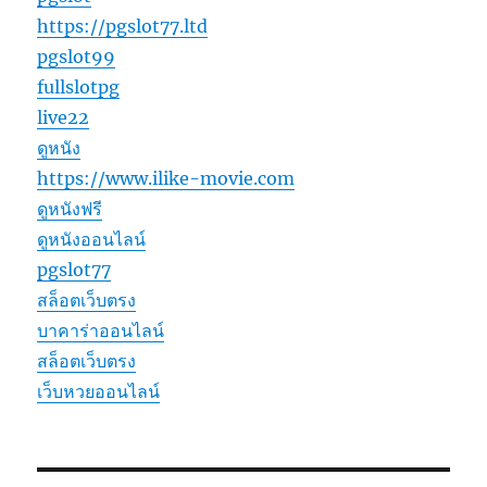
https://pgslot77.ltd
pgslot99
fullslotpg
live22
ดูหนัง
https://www.ilike-movie.com
ดูหนังฟรี
ดูหนังออนไลน์
pgslot77
สล็อตเว็บตรง
บาคาร่าออนไลน์
สล็อตเว็บตรง
เว็บหวยออนไลน์