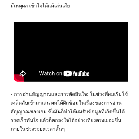
มีเหตุผล เข้าใจได้แม้เล่นเสีย
• การอ่านสัญญาณและการตัดสินใจ: ในช่วงที่ผมเริ่มใช้
เคล็ดลับเข้ามาเล่น ผมได้ฝึกซ้อมในเรื่องของการอ่าน
สัญญาณของเกม ซึ่งมันก็ทำให้ผมรับข้อมูลที่เกิดขึ้นได้
รวดเร็วทันใจ แล้วก็ตกลงใจได้อย่างเที่ยงตรงเยอะขึ้น
ภายในช่วงระยะเวลาสั้นๆ