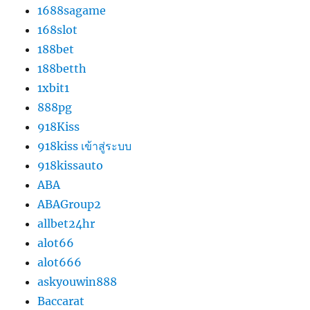
1688sagame
168slot
188bet
188betth
1xbit1
888pg
918Kiss
918kiss เข้าสู่ระบบ
918kissauto
ABA
ABAGroup2
allbet24hr
alot66
alot666
askyouwin888
Baccarat