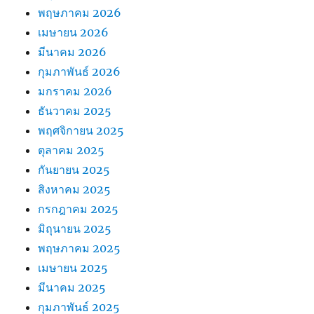
พฤษภาคม 2026
เมษายน 2026
มีนาคม 2026
กุมภาพันธ์ 2026
มกราคม 2026
ธันวาคม 2025
พฤศจิกายน 2025
ตุลาคม 2025
กันยายน 2025
สิงหาคม 2025
กรกฎาคม 2025
มิถุนายน 2025
พฤษภาคม 2025
เมษายน 2025
มีนาคม 2025
กุมภาพันธ์ 2025