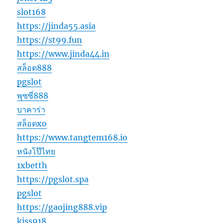
slot168
https://jinda55.asia
https://st99.fun
https://www.jinda44.in
สล็อต888
pgslot
พุซซี่888
บาคาร่า
สล็อตxo
https://www.tangtem168.io
หนังโป๊ไทย
1xbetth
https://pgslot.spa
pgslot
https://gaojing888.vip
kiss918