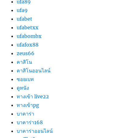
ufa89
ufa9
ufabet
ufabetxx
ufabombx
ufafox88
zeus66
คาสิโน
คาสิโนออนไลน์
ซอยเบท
ดูหนัง
ทางเข้า live22
ทางเข้าpg
บาคาร่า
บาคาร่า168
บาคาร่าออนไลน์