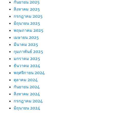
กันยายน 2025
สิงหาคม 2025
กรกฎาคม 2025
มิถุนายน 2025
พฤษภาคม 2025
เมษายน 2025
มีนาคม 2025
กุมภาพันธ์ 2025
มกราคม 2025
ธันวาคม 2024
พฤศจิกายน 2024
ตุลาคม 2024
กันยายน 2024
สิงหาคม 2024
กรกฎาคม 2024
มิถุนายน 2024