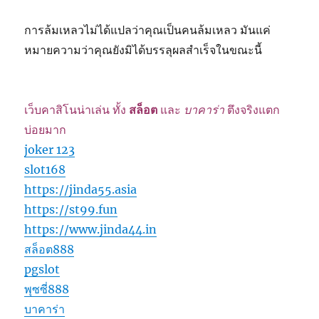
การล้มเหลวไม่ได้แปลว่าคุณเป็นคนล้มเหลว มันแค่
หมายความว่าคุณยังมิได้บรรลุผลสำเร็จในขณะนี้
เว็บคาสิโนน่าเล่น ทั้ง
สล็อต
และ
บาคาร่า
ตึงจริงแตก
บ่อยมาก
joker 123
slot168
https://jinda55.asia
https://st99.fun
https://www.jinda44.in
สล็อต888
pgslot
พุซซี่888
บาคาร่า