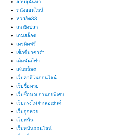
สวนสุนันทา
หนังออนไลน์
หวยฮิต88
เกมยิงปลา
เกมสล็อต
เครดิตฟรี
เซ็กซี่บาคาร่า
เดิมพันกีฬา
เล่นสล็อต
เว็บคาสิโนออนไลน์
เว็บซื้อหวย
เว็บซื้อหวยฮานอยพิเศษ
เว็บตรงไม่ผ่านเอเย่นต์
เว็บถูกหวย
เว็บพนัน
เว็บพนันออนไลน์