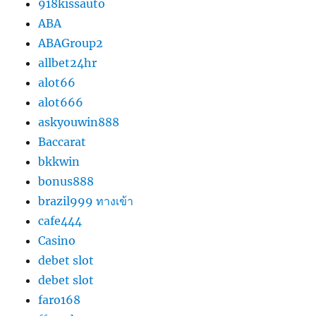
918kissauto
ABA
ABAGroup2
allbet24hr
alot66
alot666
askyouwin888
Baccarat
bkkwin
bonus888
brazil999 ทางเข้า
cafe444
Casino
debet slot
debet slot
faro168