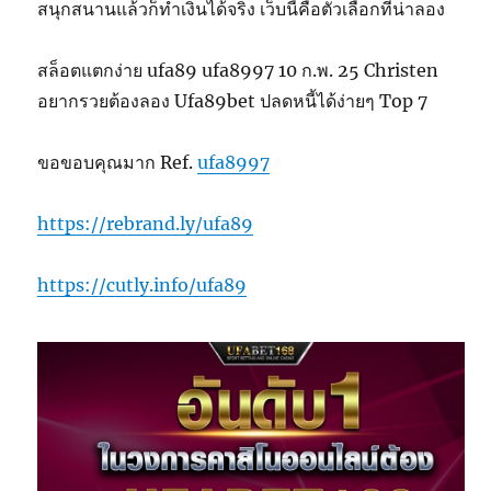
สนุกสนานแล้วก็ทำเงินได้จริง เว็บนี้คือตัวเลือกที่น่าลอง
สล็อตแตกง่าย ufa89 ufa8997 10 ก.พ. 25 Christen
อยากรวยต้องลอง Ufa89bet ปลดหนี้ได้ง่ายๆ Top 7
ขอขอบคุณมาก Ref.
ufa8997
https://rebrand.ly/ufa89
https://cutly.info/ufa89