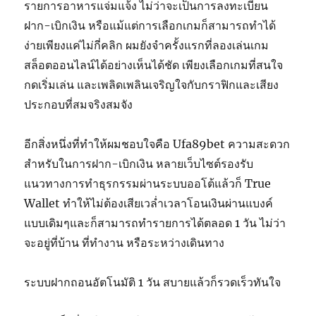
รายการอาหารแจ่มแจ้ง ไม่ว่าจะเป็นการลงทะเบียน
ฝาก-เบิกเงิน หรือแม้แต่การเลือกเกมก็สามารถทำได้
ง่ายเพียงแค่ไม่กี่คลิก ผมยังจำครั้งแรกที่ลองเล่นเกม
สล็อตออนไลน์ได้อย่างเห็นได้ชัด เพียงเลือกเกมที่สนใจ
กดเริ่มเล่น และเพลิดเพลินเจริญใจกับกราฟิกและเสียง
ประกอบที่สมจริงสมจัง
อีกสิ่งหนึ่งที่ทำให้ผมชอบใจคือ Ufa89bet ความสะดวก
สำหรับในการฝาก-เบิกเงิน หลายเว็บไซต์รองรับ
แนวทางการทำธุรกรรมผ่านระบบออโต้แล้วก็ True
Wallet ทำให้ไม่ต้องเสียเวล่ำเวลาโอนเงินผ่านแบงค์
แบบเดิมๆและก็สามารถทำรายการได้ตลอด 1 วัน ไม่ว่า
จะอยู่ที่บ้าน ที่ทำงาน หรือระหว่างเดินทาง
ระบบฝากถอนอัตโนมัติ 1 วัน สบายแล้วก็รวดเร็วทันใจ