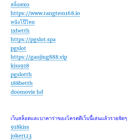
สล็อตxo
https://www.tangtem168.io
หนังโป๊ไทย
1xbetth
https://pgslot.spa
pgslot
https://gaojing888.vip
kiss918
pgslotth
188betth
doomovie hd
เว็บสล็อตและบาคาร่าของโครตดีเว็บนี้เล่นแล้วรวยจัดๆ
918kiss
joker123