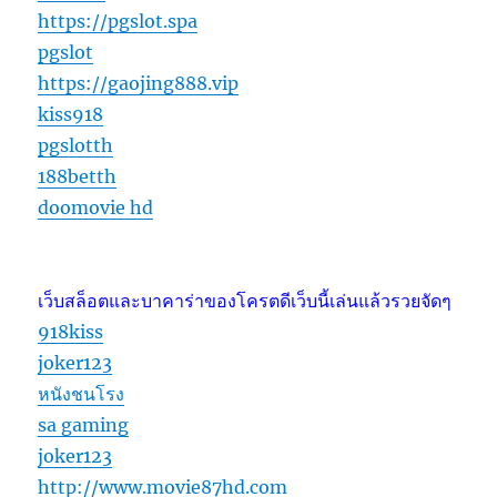
https://pgslot.spa
pgslot
https://gaojing888.vip
kiss918
pgslotth
188betth
doomovie hd
เว็บสล็อตและบาคาร่าของโครตดีเว็บนี้เล่นแล้วรวยจัดๆ
918kiss
joker123
หนังชนโรง
sa gaming
joker123
http://www.movie87hd.com