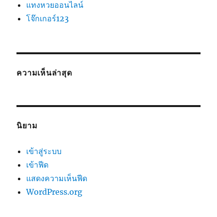
แทงหวยออนไลน์
โจ๊กเกอร์123
ความเห็นล่าสุด
นิยาม
เข้าสู่ระบบ
เข้าฟีด
แสดงความเห็นฟีด
WordPress.org