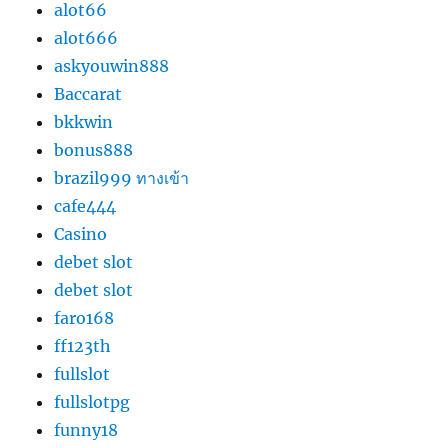
alot66
alot666
askyouwin888
Baccarat
bkkwin
bonus888
brazil999 ทางเข้า
cafe444
Casino
debet slot
debet slot
faro168
ff123th
fullslot
fullslotpg
funny18