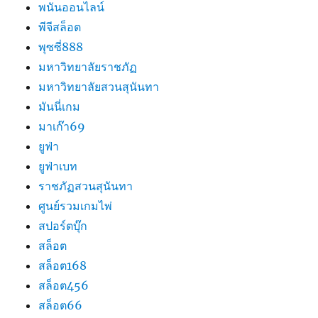
พนันออนไลน์
พีจีสล็อต
พุซซี่888
มหาวิทยาลัยราชภัฏ
มหาวิทยาลัยสวนสุนันทา
มันนี่เกม
มาเก๊า69
ยูฟ่า
ยูฟ่าเบท
ราชภัฏสวนสุนันทา
ศูนย์รวมเกมไพ่
สปอร์ตบุ๊ก
สล็อต
สล็อต168
สล็อต456
สล็อต66