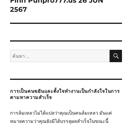
Finn Punpro777.us 26 JUN
2567
ค้นห
ค้นหา:
การเป็นคนขยันและตั้งใจทำงานเป็นกำลังใจในการ
ตามหาความสำเร็จ
การล้มเหลวไม่ได้แปลว่าคุณเป็นคนล้มเหลว มันแค่
หมายความว่าคุณยังมิได้บรรลุผลสำเร็จในขณะนี้