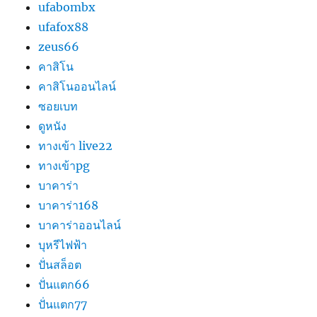
ufabombx
ufafox88
zeus66
คาสิโน
คาสิโนออนไลน์
ซอยเบท
ดูหนัง
ทางเข้า live22
ทางเข้าpg
บาคาร่า
บาคาร่า168
บาคาร่าออนไลน์
บุหรีไฟฟ้า
ปั่นสล็อต
ปั่นแตก66
ปั่นแตก77