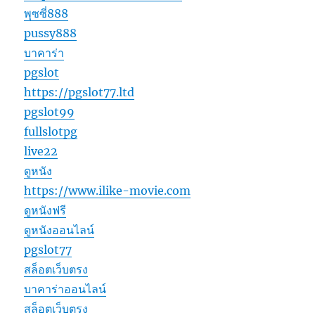
พุซซี่888
pussy888
บาคาร่า
pgslot
https://pgslot77.ltd
pgslot99
fullslotpg
live22
ดูหนัง
https://www.ilike-movie.com
ดูหนังฟรี
ดูหนังออนไลน์
pgslot77
สล็อตเว็บตรง
บาคาร่าออนไลน์
สล็อตเว็บตรง