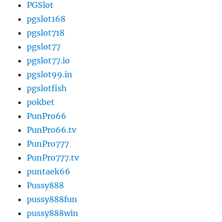
PGSlot
pgslot168
pgslot718
pgslot77
pgslot77.io
pgslot99.in
pgslotfish
pokbet
PunPro66
PunPro66.tv
PunPro777
PunPro777.tv
puntaek66
Pussy888
pussy888fun
pussy888win