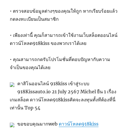
• ตรวจสอบข้อมูลต่างๆของคุณให้ถูก หากเรียบร้อยแล้ว
กดลงทะเบียนเป็นสมาชิก
• เพียงเท่านี้ คุณก็สามารถเข้าใช้งานเว็บสล็อตออนไลน์
ดาวน์โหลด918kiss ของพวกเราได้เลย
• คุณสามารถกดรับโปรโมชั่นที่ตอบปัญหากับความ
จำเป็นของคุณได้เลย
คาสิโนออนไลน์ 918kiss เข้าสู่ระบบ
918Kissauto.io 21 July 2567 Michel ยืน 1 เรื่อง
เกมสล็อต ดาวน์โหลด918kissคิดจะลงทุนทั้งทีต้องที่นี่
เท่านั้น Top 54
ขอขอบคุณมากweb
ดาวน์โหลด918kiss