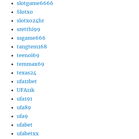
slotgame6666
Slotxo
slotxo24hr
sretthi99
ssgame666
tangtem168
teenoi69
temmax69
texas24
ufa11bet
UFA11k
ufa191
ufa89
ufa9
ufabet
ufabetxx