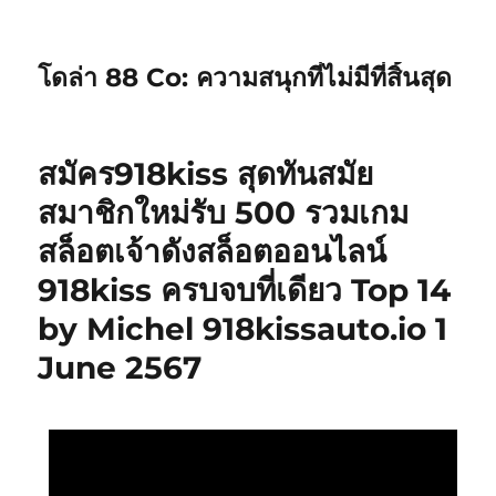
โดล่า 88 Co: ความสนุกที่ไม่มีที่สิ้นสุด
สมัคร918kiss สุดทันสมัย
สมาชิกใหม่รับ 500 รวมเกม
สล็อตเจ้าดังสล็อตออนไลน์
918kiss ครบจบที่เดียว Top 14
by Michel 918kissauto.io 1
June 2567