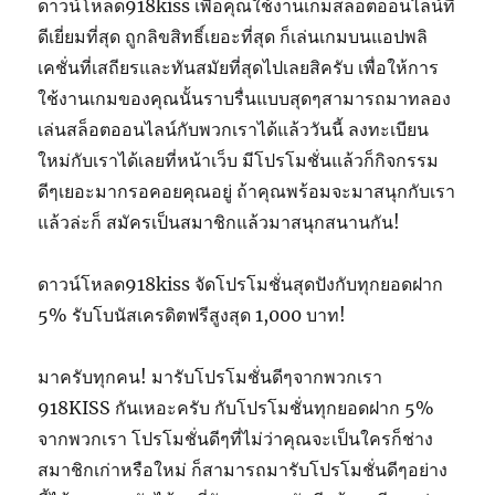
ดาวน์โหลด918kiss เพื่อคุณใช้งานเกมสล็อตออนไลน์ที่
ดีเยี่ยมที่สุด ถูกลิขสิทธิ์เยอะที่สุด ก็เล่นเกมบนแอปพลิ
เคชั่นที่เสถียรและทันสมัยที่สุดไปเลยสิครับ เพื่อให้การ
ใช้งานเกมของคุณนั้นราบรื่นแบบสุดๆสามารถมาทลอง
เล่นสล็อตออนไลน์กับพวกเราได้แล้ววันนี้ ลงทะเบียน
ใหม่กับเราได้เลยที่หน้าเว็บ มีโปรโมชั่นแล้วก็กิจกรรม
ดีๆเยอะมากรอคอยคุณอยู่ ถ้าคุณพร้อมจะมาสนุกกับเรา
แล้วล่ะก็ สมัครเป็นสมาชิกแล้วมาสนุกสนานกัน!
ดาวน์โหลด918kiss จัดโปรโมชั่นสุดปังกับทุกยอดฝาก
5% รับโบนัสเครดิตฟรีสูงสุด 1,000 บาท!
มาครับทุกคน! มารับโปรโมชั่นดีๆจากพวกเรา
918KISS กันเหอะครับ กับโปรโมชั่นทุกยอดฝาก 5%
จากพวกเรา โปรโมชั่นดีๆที่ไม่ว่าคุณจะเป็นใครก็ช่าง
สมาชิกเก่าหรือใหม่ ก็สามารถมารับโปรโมชั่นดีๆอย่าง