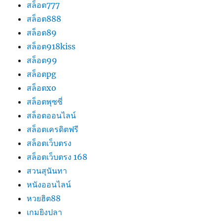
สล็อต777
สล็อต888
สล็อต89
สล็อต918kiss
สล็อต99
สล็อตpg
สล็อตxo
สล็อตพุซซี่
สล็อตออนไลน์
สล็อตเครดิตฟรี
สล็อตเว็บตรง
สล็อตเว็บตรง 168
สวนสุนันทา
หนังออนไลน์
หวยฮิต88
เกมยิงปลา