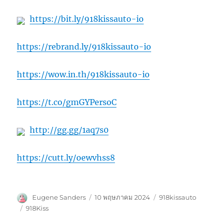
https://bit.ly/918kissauto-io
https://rebrand.ly/918kissauto-io
https://wow.in.th/918kissauto-io
https://t.co/gmGYPersoC
http://gg.gg/1aq7s0
https://cutt.ly/oewvhss8
ผู้
เขียน
หมวด
Eugene Sanders
10 พฤษภาคม 2024
918kissauto
เขียน
เมื่อ
หมู่
ป้าย
918Kiss
กำกับ