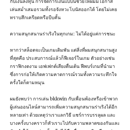
กับเงินลงทุน การจัดการเงินแบบนี้ช่วยให้ผมมีโอกาส
เล่นสม่ำเสมอรวมทั้งรอจังหวะโบนัสออกได้ โดยไม่เคย
ทราบสึกเครียดหรือบีบคั้น
ความสนุกสนานร่าเริงในทุกเกม: ไม่ได้อยู่แค่การชนะ
หากว่าสล็อตจะเป็นเกมเดิมพัน แต่สิ่งที่ผมสนุกสนานสูง
ที่สุดคือ ประสบการณ์แล้วก็ฟีเจอร์ในเกม ตัวอย่างเช่น
กราฟิกงดงาม เอฟเฟกต์เสียงตื่นเต้น ฟีพบร์เกมที่นำมา
ซึ่งการก่อให้เกิดความคาดการณ์รวมทั้งความระทึกใจ
ครั้งใดก็ตามหมุน
ผมยังพบว่า การเล่น bkkwin กับเพื่อนพ้องหรือเข้าพวก
ผู้เล่นออนไลน์สามารถเพิ่มความสนุกสนานร่าเริงได้อีก
หลายเท่า ด้วยเหตุว่าเราแลกวิธี แชร์การบรรลุผล และ
บางครั้งบางคราวก็หัวเราะไปกับความพลาดของกันและ