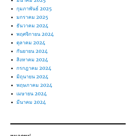
มีนาคม 2025
กุมภาพันธ์ 2025
มกราคม 2025
ธันวาคม 2024
พฤศจิกายน 2024
ตุลาคม 2024
กันยายน 2024
สิงหาคม 2024
กรกฎาคม 2024
มิถุนายน 2024
พฤษภาคม 2024
เมษายน 2024
มีนาคม 2024