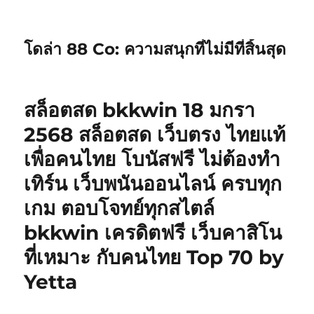
โดล่า 88 Co: ความสนุกที่ไม่มีที่สิ้นสุด
สล็อตสด bkkwin 18 มกรา
2568 สล็อตสด เว็บตรง ไทยแท้
เพื่อคนไทย โบนัสฟรี ไม่ต้องทำ
เทิร์น เว็บพนันออนไลน์ ครบทุก
เกม ตอบโจทย์ทุกสไตล์
bkkwin เครดิตฟรี เว็บคาสิโน
ที่เหมาะ กับคนไทย Top 70 by
Yetta