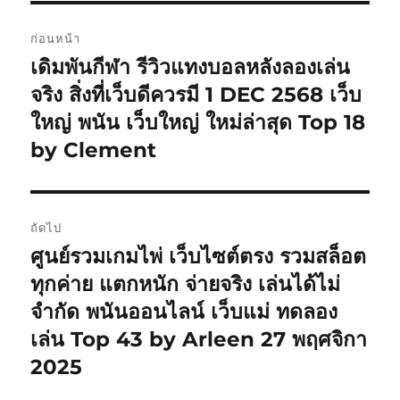
แนะแนว
ก่อนหน้า
เรื่อง
เดิมพันกีฬา รีวิวแทงบอลหลังลองเล่น
เรื่อง
ก่อน
จริง สิ่งที่เว็บดีควรมี 1 DEC 2568 เว็บ
หน้า:
ใหญ่ พนัน เว็บใหญ่ ใหม่ล่าสุด Top 18
by Clement
ถัดไป
ศูนย์รวมเกมไพ่ เว็บไซต์ตรง รวมสล็อต
เรื่อง
ต่อ
ทุกค่าย แตกหนัก จ่ายจริง เล่นได้ไม่
ไป:
จำกัด พนันออนไลน์ เว็บแม่ ทดลอง
เล่น Top 43 by Arleen 27 พฤศจิกา
2025