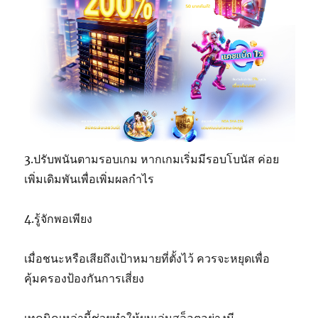
3.ปรับพนันตามรอบเกม หากเกมเริ่มมีรอบโบนัส ค่อย
เพิ่มเดิมพันเพื่อเพิ่มผลกำไร
4.รู้จักพอเพียง
เมื่อชนะหรือเสียถึงเป้าหมายที่ตั้งไว้ ควรจะหยุดเพื่อ
คุ้มครองป้องกันการเสี่ยง