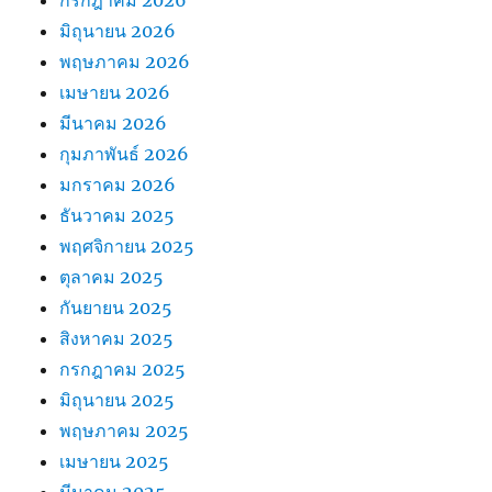
กรกฎาคม 2026
มิถุนายน 2026
พฤษภาคม 2026
เมษายน 2026
มีนาคม 2026
กุมภาพันธ์ 2026
มกราคม 2026
ธันวาคม 2025
พฤศจิกายน 2025
ตุลาคม 2025
กันยายน 2025
สิงหาคม 2025
กรกฎาคม 2025
มิถุนายน 2025
พฤษภาคม 2025
เมษายน 2025