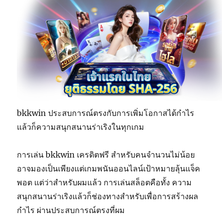
bkkwin ประสบการณ์ตรงกับการเพิ่มโอกาสได้กำไร
แล้วก็ความสนุกสนานร่าเริงในทุกเกม
การเล่น bkkwin เครดิตฟรี สำหรับคนจำนวนไม่น้อย
อาจมองเป็นเพียงแต่เกมพนันออนไลน์เป้าหมายลุ้นแจ็ค
พอต แต่ว่าสำหรับผมแล้ว การเล่นสล็อตคือทั้ง ความ
สนุกสนานร่าเริงแล้วก็ช่องทางสำหรับเพื่อการสร้างผล
กำไร ผ่านประสบการณ์ตรงที่ผม