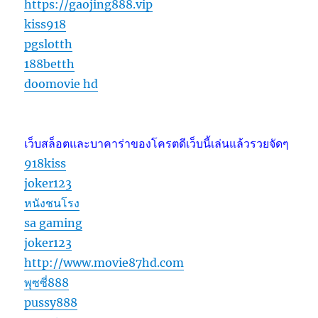
https://gaojing888.vip
kiss918
pgslotth
188betth
doomovie hd
เว็บสล็อตและบาคาร่าของโครตดีเว็บนี้เล่นแล้วรวยจัดๆ
918kiss
joker123
หนังชนโรง
sa gaming
joker123
http://www.movie87hd.com
พุซซี่888
pussy888