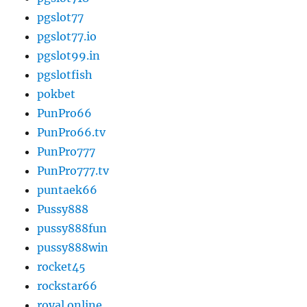
pgslot77
pgslot77.io
pgslot99.in
pgslotfish
pokbet
PunPro66
PunPro66.tv
PunPro777
PunPro777.tv
puntaek66
Pussy888
pussy888fun
pussy888win
rocket45
rockstar66
royal online