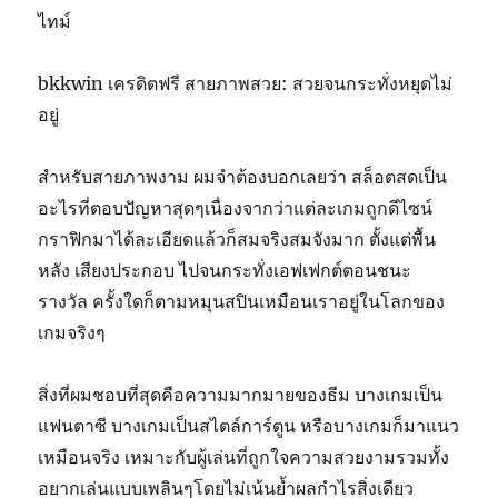
ไทม์
bkkwin เครดิตฟรี สายภาพสวย: สวยจนกระทั่งหยุดไม่
อยู่
สำหรับสายภาพงาม ผมจำต้องบอกเลยว่า สล็อตสดเป็น
อะไรที่ตอบปัญหาสุดๆเนื่องจากว่าแต่ละเกมถูกดีไซน์
กราฟิกมาได้ละเอียดแล้วก็สมจริงสมจังมาก ตั้งแต่พื้น
หลัง เสียงประกอบ ไปจนกระทั่งเอฟเฟกต์ตอนชนะ
รางวัล ครั้งใดก็ตามหมุนสปินเหมือนเราอยู่ในโลกของ
เกมจริงๆ
สิ่งที่ผมชอบที่สุดคือความมากมายของธีม บางเกมเป็น
แฟนตาซี บางเกมเป็นสไตล์การ์ตูน หรือบางเกมก็มาแนว
เหมือนจริง เหมาะกับผู้เล่นที่ถูกใจความสวยงามรวมทั้ง
อยากเล่นแบบเพลินๆโดยไม่เน้นย้ำผลกำไรสิ่งเดียว