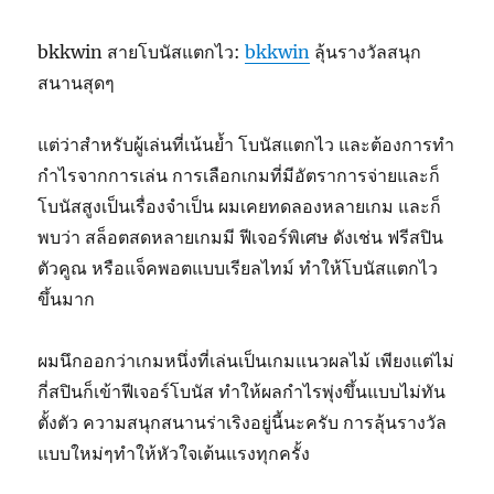
bkkwin สายโบนัสแตกไว:
bkkwin
ลุ้นรางวัลสนุก
สนานสุดๆ
แต่ว่าสำหรับผู้เล่นที่เน้นย้ำ โบนัสแตกไว และต้องการทำ
กำไรจากการเล่น การเลือกเกมที่มีอัตราการจ่ายและก็
โบนัสสูงเป็นเรื่องจำเป็น ผมเคยทดลองหลายเกม และก็
พบว่า สล็อตสดหลายเกมมี ฟีเจอร์พิเศษ ดังเช่น ฟรีสปิน
ตัวคูณ หรือแจ็คพอตแบบเรียลไทม์ ทำให้โบนัสแตกไว
ขึ้นมาก
ผมนึกออกว่าเกมหนึ่งที่เล่นเป็นเกมแนวผลไม้ เพียงแต่ไม่
กี่สปินก็เข้าฟีเจอร์โบนัส ทำให้ผลกำไรพุ่งขึ้นแบบไม่ทัน
ตั้งตัว ความสนุกสนานร่าเริงอยู่นี้นะครับ การลุ้นรางวัล
แบบใหม่ๆทำให้หัวใจเต้นแรงทุกครั้ง