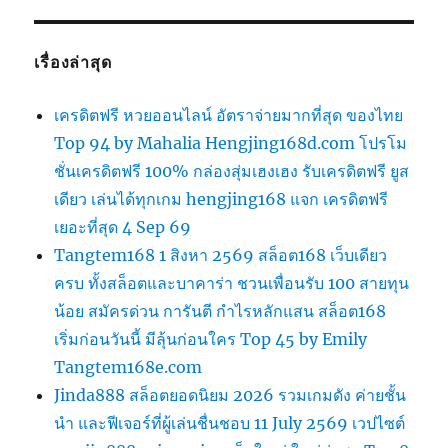
เรื่องล่าสุด
เครดิตฟรี หวยออนไลน์ อัตราจ่ายมากที่สุด ของไทย
Top 94 by Mahalia Hengjing168d.com โปรโม
ชั่นเครดิตฟรี 100% กล่องสุ่มเฮงเฮง รับเครดิตฟรี ยูส
เดียว เล่นได้ทุกเกม hengjing168 แจก เครดิตฟรี
เยอะที่สุด 4 Sep 69
Tangtem168 1 สิงหา 2569 สล็อต168 เว็บเดียว
ครบ ทั้งสล็อตและบาคาร่า ชวนเพื่อนรับ 100 สายทุน
น้อย สมัครด่วน การันตี กำไรหลักแสน สล็อต168
เริ่มก่อนวันนี้ มีลุ้นก่อนใคร Top 45 by Emily
Tangtem168e.com
Jinda888 สล็อตยอดนิยม 2026 รวมเกมดัง ค่ายชั้น
นำ และฟีเจอร์ที่ผู้เล่นชื่นชอบ 11 July 2569 เวปไซต์