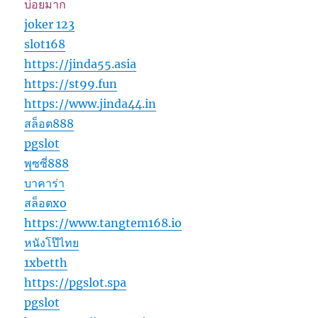
บ่อยมาก
joker 123
slot168
https://jinda55.asia
https://st99.fun
https://www.jinda44.in
สล็อต888
pgslot
พุซซี่888
บาคาร่า
สล็อตxo
https://www.tangtem168.io
หนังโป๊ไทย
1xbetth
https://pgslot.spa
pgslot