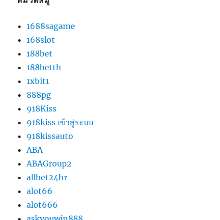
หมวดหมู่
1688sagame
168slot
188bet
188betth
1xbit1
888pg
918Kiss
918kiss เข้าสู่ระบบ
918kissauto
ABA
ABAGroup2
allbet24hr
alot66
alot666
askyouwin888