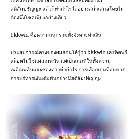
เทคนิคเหล่านี้ช่วยทำให้ผมเล่นสล็อตอย่างมี
สติสัมปชัญญะ แล้วก็ทำกำไรได้อย่างสม่ำเสมอโดยไม่
ต้องพึ่งโชคเพียงอย่างเดียว
bkkwin คือความสนุกรวมทั้งจังหวะทำเงิน
ประสบการณ์ตรงของผมสอนให้รู้ว่า bkkwin เครดิตฟรี
สล็อตไม่ใช่แค่เกมพนัน แต่เป็นเกมที่ให้ทั้งความ
เพลิดเพลินและช่องทางทำกำไร การเลือกเกมที่สมควร
การบริหารเงินเดิมพันอย่างมีสติสัมปชัญญะ