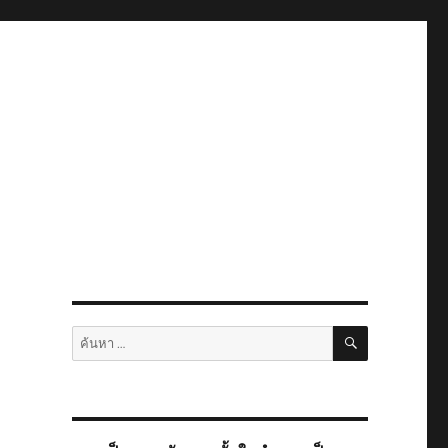
ค้นหา
ค้นหา: