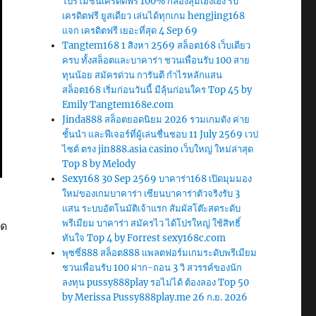
โปรโมชั่นเครดิตฟรี 100% กล่องสุ่มเฮงเฮง รับ
เครดิตฟรี ยูสเดียว เล่นได้ทุกเกม hengjing168
แจก เครดิตฟรี เยอะที่สุด 4 Sep 69
Tangtem168 1 สิงหา 2569 สล็อต168 เว็บเดียว
ครบ ทั้งสล็อตและบาคาร่า ชวนเพื่อนรับ 100 สาย
ทุนน้อย สมัครด่วน การันตี กำไรหลักแสน
สล็อต168 เริ่มก่อนวันนี้ มีลุ้นก่อนใคร Top 45 by
Emily Tangtem168e.com
Jinda888 สล็อตยอดนิยม 2026 รวมเกมดัง ค่าย
ชั้นนำ และฟีเจอร์ที่ผู้เล่นชื่นชอบ 11 July 2569 เวป
ไซต์ ตรง jin888.asia casino เว็บใหญ่ ใหม่ล่าสุด
Top 8 by Melody
Sexy168 30 Sep 2569 บาคาร่า168 เปิดมุมมอง
ใหม่ของเกมบาคาร่า เซียนบาคาร่าตัวจริงรับ 3
แสน ระบบอัตโนมัติเจ้าแรก สัมผัสโต๊ะสดระดับ
พรีเมียม บาคาร่า สมัครไว ได้โปรใหญ่ ใช้สิทธิ์
ลด
ทันใจ Top 4 by Forrest sexy168c.com
พุซซี่888 สล็อต888 แพลตฟอร์มเกมระดับพรีเมียม
ชวนเพื่อนรับ 100 ฝาก-ถอน 3 วิ สวรรค์ของนัก
ลงทุน pussy888play รอไม่ได้ ต้องลอง Top 50
by Merissa Pussy888play.me 26 ก.ย. 2026