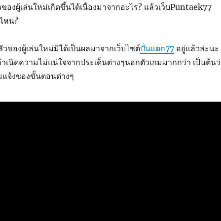
องผู้เล่นใหม่เกิดขึ้นได้เนื่องมาจากอะไร? แล้วเว็บPuntaek77
่ไหน?
วของผู้เล่นใหม่มิได้เป็นผลมาจากเว็บไซต์
ปั่นแตก77
อยู่แล้วล่ะนะ
กำเนิดความไม่แน่ใจจากประเด็นต่างๆนอกตัวเกมมากกว่า เป็นต้นว
มแจ้งของขั้นตอนต่างๆ