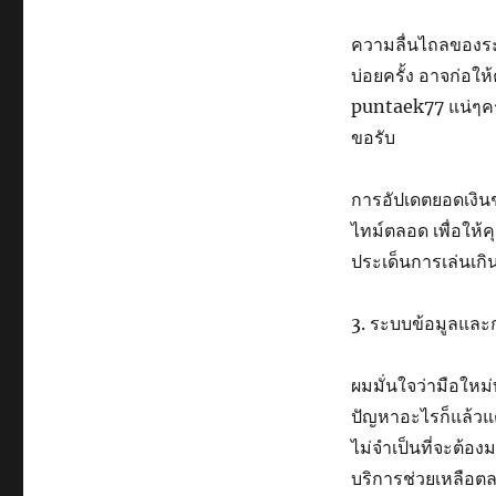
ความลื่นไถลของระบ
บ่อยครั้ง อาจก่อให
puntaek77 แน่ๆครั
ขอรับ
การอัปเดตยอดเงินชั
ไทม์ตลอด เพื่อให้
ประเด็นการเล่นเกิน
3. ระบบข้อมูลและการ
ผมมั่นใจว่ามือใหม่
ปัญหาอะไรก็แล้วแต
ไม่จำเป็นที่จะต้อ
บริการช่วยเหลือตล