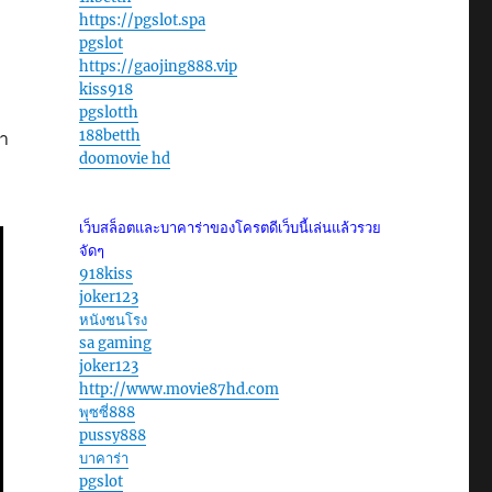
https://pgslot.spa
pgslot
https://gaojing888.vip
kiss918
pgslotth
188betth
่า
doomovie hd
เว็บสล็อตและบาคาร่าของโครตดีเว็บนี้เล่นแล้วรวย
จัดๆ
918kiss
joker123
หนังชนโรง
sa gaming
joker123
http://www.movie87hd.com
พุซซี่888
pussy888
บาคาร่า
pgslot