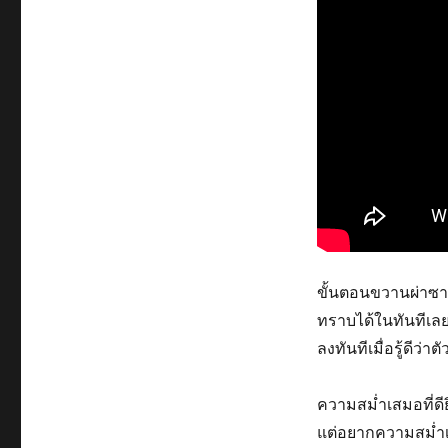
ขั้นตอนขวานผ่าซ
ทราบได้ในทันทีเล
ลงทันทีเมื่อรู้ดีว
ความสม่ำเสมอที่ดีย
แต่อยากความสม่ำเส