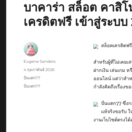
บาคาร่า สล็อต คาสิ
เครดิตฟรี เข้าสู่ระ
สล็อตเครดิตฟร
ผู้
Eugene Sanders
สำหรับผู้ที่ไม่เค
เขียน
เขียน
4 กุมภาพันธ์ 2026
ฝากเงิน เล่นเกม หร
เมื่อ
หมวด
ปั่นแตก77
ออนไลน์ แต่ว่าสำหร
หมู่
ป้าย
ปั่นแตก77
กำลังคิดถึงเรื่องข
กำกับ
ปั่นแตก77 ซึ่ง
แท้จริงขอรับ ใ
งานเว็บไซต์ตรงได้อ