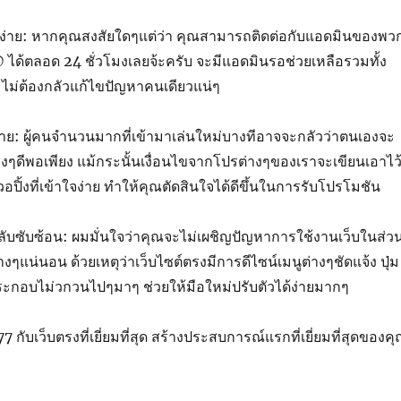
ถึงง่าย: หากคุณสงสัยใดๆแต่ว่า คุณสามารถติดต่อกับแอดมินของพว
ได้ตลอด 24 ชั่วโมงเลยจ้ะครับ จะมีแอดมินรอช่วยเหลือรวมทั้ง
ไม่ต้องกลัวแก้ไขปัญหาคนเดียวแน่ๆ
าย: ผู้คนจำนวนมากที่เข้ามาเล่นใหม่บางทีอาจจะกลัวว่าตนเองจะ
ไขต่างๆดีพอเพียง แม้กระนั้นเงื่อนไขจากโปรต่างๆของเราจะเขียนเอาไว
ัวอปิ้งที่เข้าใจง่าย ทำให้คุณตัดสินใจได้ดีขึ้นในการรับโปรโมชัน
ับซับซ้อน: ผมมั่นใจว่าคุณจะไม่เผชิญปัญหาการใช้งานเว็บในส่ว
ๆแน่นอน ด้วยเหตุว่าเว็บไซต์ตรงมีการดีไซน์เมนูต่างๆชัดแจ้ง ปุ่ม
ระกอบไม่วกวนไปๆมาๆ ช่วยให้มือใหม่ปรับตัวได้ง่ายมากๆ
ก77 กับเว็บตรงที่เยี่ยมที่สุด สร้างประสบการณ์แรกที่เยี่ยมที่สุดของค