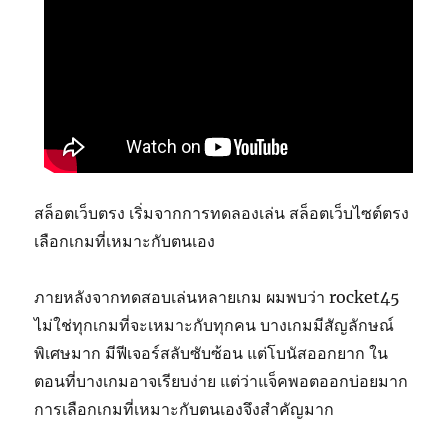
สล็อตเว็บตรง เริ่มจากการทดลองเล่น สล็อตเว็บไซต์ตรง
เลือกเกมที่เหมาะกับตนเอง
ภายหลังจากทดสอบเล่นหลายเกม ผมพบว่า rocket45
ไม่ใช่ทุกเกมที่จะเหมาะกับทุกคน บางเกมมีสัญลักษณ์
พิเศษมาก มีฟีเจอร์สลับซับซ้อน แต่โบนัสออกยาก ใน
ตอนที่บางเกมอาจเรียบง่าย แต่ว่าแจ็คพอตออกบ่อยมาก
การเลือกเกมที่เหมาะกับตนเองจึงสำคัญมาก