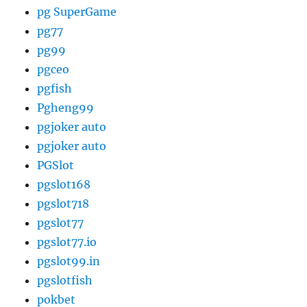
pg SuperGame
pg77
pg99
pgceo
pgfish
Pgheng99
pgjoker auto
pgjoker auto
PGSlot
pgslot168
pgslot718
pgslot77
pgslot77.io
pgslot99.in
pgslotfish
pokbet