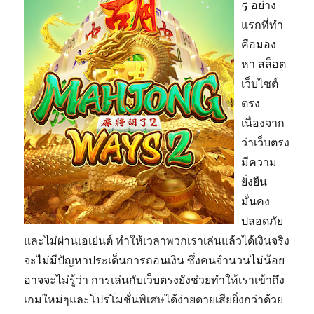
5 อย่าง
แรกที่ทำ
คือมอง
หา สล็อต
เว็บไซต์
ตรง
เนื่องจาก
ว่าเว็บตรง
มีความ
ยั่งยืน
มั่นคง
ปลอดภัย
และไม่ผ่านเอเย่นต์ ทำให้เวลาพวกเราเล่นแล้วได้เงินจริง
จะไม่มีปัญหาประเด็นการถอนเงิน ซึ่งคนจำนวนไม่น้อย
อาจจะไม่รู้ว่า การเล่นกับเว็บตรงยังช่วยทำให้เราเข้าถึง
เกมใหม่ๆและโปรโมชั่นพิเศษได้ง่ายดายเสียยิ่งกว่าด้วย