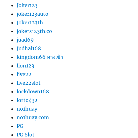
Joker123
joker123auto
Joker123th
jokers123th.co
juad69
Judhai168
kingdom66 ทางเข้า
lion123
live22
live22slot
lockdown168
lotto432
no1huay
no1huay.com
PG
PG Slot