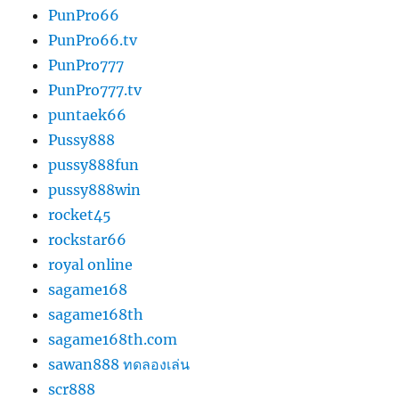
PunPro66
PunPro66.tv
PunPro777
PunPro777.tv
puntaek66
Pussy888
pussy888fun
pussy888win
rocket45
rockstar66
royal online
sagame168
sagame168th
sagame168th.com
sawan888 ทดลองเล่น
scr888