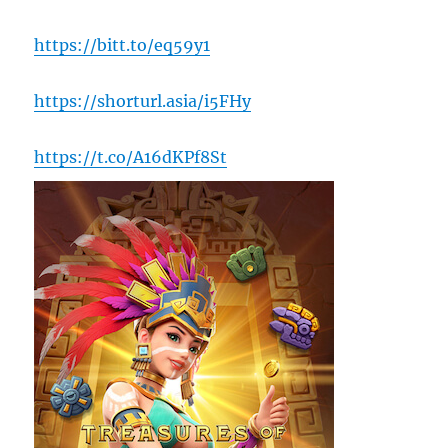
https://bitt.to/eq59y1
https://shorturl.asia/i5FHy
https://t.co/A16dKPf8St