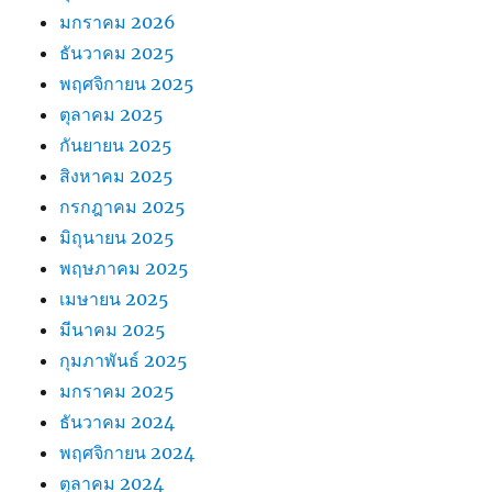
มกราคม 2026
ธันวาคม 2025
พฤศจิกายน 2025
ตุลาคม 2025
กันยายน 2025
สิงหาคม 2025
กรกฎาคม 2025
มิถุนายน 2025
พฤษภาคม 2025
เมษายน 2025
มีนาคม 2025
กุมภาพันธ์ 2025
มกราคม 2025
ธันวาคม 2024
พฤศจิกายน 2024
ตุลาคม 2024