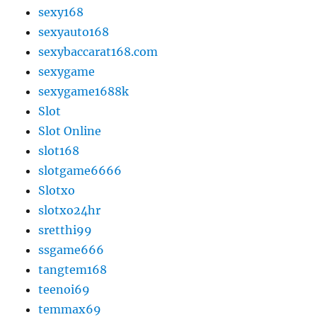
sexy168
sexyauto168
sexybaccarat168.com
sexygame
sexygame1688k
Slot
Slot Online
slot168
slotgame6666
Slotxo
slotxo24hr
sretthi99
ssgame666
tangtem168
teenoi69
temmax69