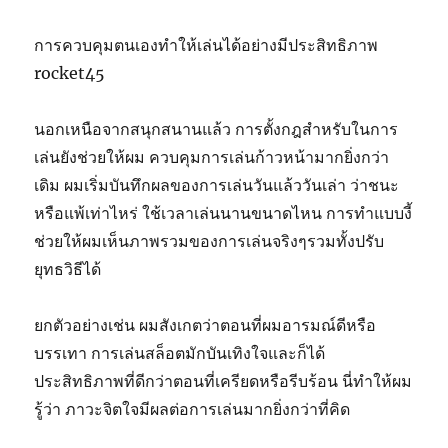
การควบคุมตนเองทำให้เล่นได้อย่างมีประสิทธิภาพ
rocket45
นอกเหนือจากสนุกสนานแล้ว การตั้งกฎสำหรับในการ
เล่นยังช่วยให้ผม ควบคุมการเล่นก้าวหน้ามากยิ่งกว่า
เดิม ผมเริ่มบันทึกผลของการเล่นวันแล้ววันเล่า ว่าชนะ
หรือแพ้เท่าไหร่ ใช้เวลาเล่นนานขนาดไหน การทำแบบงี้
ช่วยให้ผมเห็นภาพรวมของการเล่นจริงๆรวมทั้งปรับ
ยุทธวิธีได้
ยกตัวอย่างเช่น ผมสังเกตว่าตอนที่ผมอารมณ์ดีหรือ
บรรเทา การเล่นสล็อตมักบันเทิงใจและก็ได้
ประสิทธิภาพที่ดีกว่าตอนที่เครียดหรือรีบร้อน นี่ทำให้ผม
รู้ว่า ภาวะจิตใจมีผลต่อการเล่นมากยิ่งกว่าที่คิด