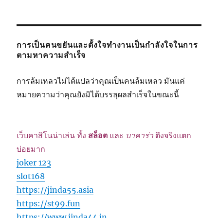
การเป็นคนขยันและตั้งใจทำงานเป็นกำลังใจในการ
ตามหาความสำเร็จ
การล้มเหลวไม่ได้แปลว่าคุณเป็นคนล้มเหลว มันแค่
หมายความว่าคุณยังมิได้บรรลุผลสำเร็จในขณะนี้
เว็บคาสิโนน่าเล่น ทั้ง
สล็อต
และ
บาคาร่า
ตึงจริงแตก
บ่อยมาก
joker 123
slot168
https://jinda55.asia
https://st99.fun
https://www.jinda44.in