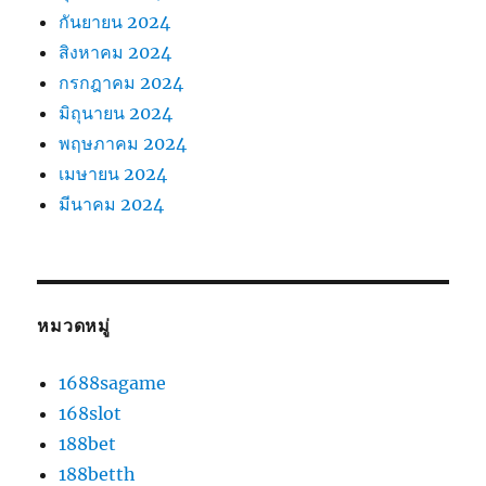
กันยายน 2024
สิงหาคม 2024
กรกฎาคม 2024
มิถุนายน 2024
พฤษภาคม 2024
เมษายน 2024
มีนาคม 2024
หมวดหมู่
1688sagame
168slot
188bet
188betth