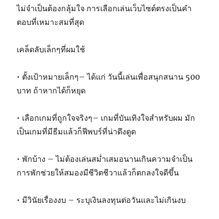
ไม่จำเป็นต้องกลุ้มใจ การเลือกเล่นเว็บไซต์ตรงเป็นคำ
ตอบที่เหมาะสมที่สุด
เคล็ดลับเล็กๆที่ผมใช้
• ตั้งเป้าหมายเล็กๆ– ได้แก่ วันนี้เล่นเพื่อสนุกสนาน 500
บาท ถ้าหากได้ก็หยุด
• เลือกเกมที่ถูกใจจริงๆ– เกมที่บันเทิงใจสำหรับผม มัก
เป็นเกมที่มีธีมแล้วก็ฟีพบร์ที่น่าดึงดูด
• พักบ้าง – ไม่ต้องเล่นสม่ำเสมอนานเกินความจำเป็น
การพักช่วยให้สมองมีชีวิตชีวาแล้วก็ตกลงใจดีขึ้น
• มีวินัยเรื่องงบ – ระบุเงินลงทุนต่อวันและไม่เกินงบ