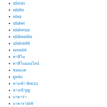
ufa191
ufa89
ufa9
ufabet
ufabetxx
ufabombx
ufafox88
zeus66
คาสิโน
คาสิโนออนไลน์
ซอยเบท
ดูหนัง
ทางเข้า live22
ทางเข้าpg
บาคาร่า
บาคาร่า168