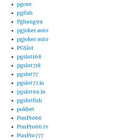
pgceo
pgfish
Pgheng99
pgjoker auto
pgjoker auto
PGSlot
pgslot168
pgslot718
pgslot77
pgslot77.io
pgslot99.in
pgslotfish
pokbet
PunPro66
PunPro66.tv
PunPro777