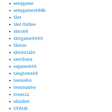
sexygame
sexygame1688k
Slot
Slot Online
slot168
slotgame6666
Slotxo
slotxo24hr
sretthi99
ssgame666
tangtem168
teenoi69
temmax69
texas24
ufa11bet
UFA11k