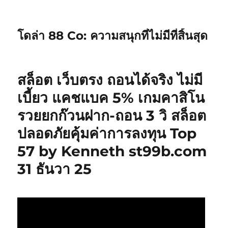
โดล่า 88 Co: ความสนุกที่ไม่มีที่สิ้นสุด
สล็อต เว็บตรง ถอนได้จริง ไม่มี
เบี้ยว แคชแบค 5% เกมคาสิโน
รวยยกก๊วนฝาก-ถอน 3 วิ สล็อต
ปลอดภัยคุ้มค่าการลงทุน Top
57 by Kenneth st99b.com
31 ธันวา 25