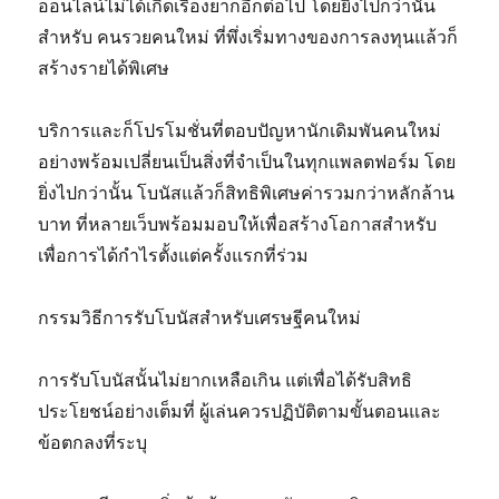
ออนไลน์ไม่ได้เกิดเรื่องยากอีกต่อไป โดยยิ่งไปกว่านั้น
สำหรับ คนรวยคนใหม่ ที่พึ่งเริ่มทางของการลงทุนแล้วก็
สร้างรายได้พิเศษ
บริการและก็โปรโมชั่นที่ตอบปัญหานักเดิมพันคนใหม่
อย่างพร้อมเปลี่ยนเป็นสิ่งที่จำเป็นในทุกแพลตฟอร์ม โดย
ยิ่งไปกว่านั้น โบนัสแล้วก็สิทธิพิเศษค่ารวมกว่าหลักล้าน
บาท ที่หลายเว็บพร้อมมอบให้เพื่อสร้างโอกาสสำหรับ
เพื่อการได้กำไรตั้งแต่ครั้งแรกที่ร่วม
กรรมวิธีการรับโบนัสสำหรับเศรษฐีคนใหม่
การรับโบนัสนั้นไม่ยากเหลือเกิน แต่เพื่อได้รับสิทธิ
ประโยชน์อย่างเต็มที่ ผู้เล่นควรปฏิบัติตามขั้นตอนและ
ข้อตกลงที่ระบุ