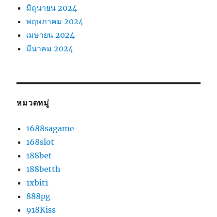
มิถุนายน 2024
พฤษภาคม 2024
เมษายน 2024
มีนาคม 2024
หมวดหมู่
1688sagame
168slot
188bet
188betth
1xbit1
888pg
918Kiss