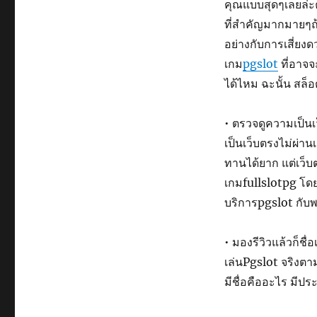
คุณแบบสุดๆเลยล่ะค
ที่สำคัญมากมายๆถ้า
อย่างกับการเสี่ยง
เกม
pgslot
ที่อาจจ
ได้ไหม ฉะนั้น สล็อ
• ตรวจดูความเป็นเว
เป็นเว็บตรงไม่ผ่าน
ทานได้ยาก แต่เว็
เกมfullslotpg โดย
บริการpgslot กับ
• มองรีวิวแล้วก็ชื่
เล่นPgslot จริงตาม
มีชื่อคืออะไร มีปร