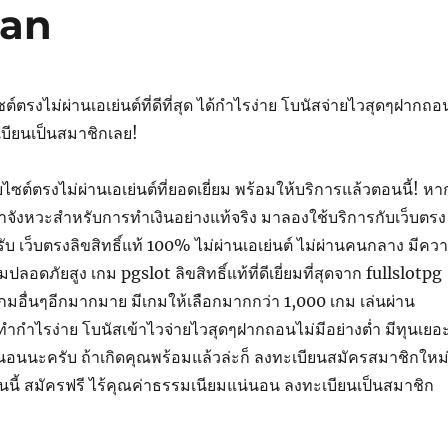
oan
ต์ตรงไม่ผ่านเอเย่นต์ที่ดีที่สุด ได้กำไรง่าย โบนัสจ่ายไวสุดๆฝากถอ
เบียนเป็นสมาชิกเลย!
บไซต์ตรงไม่ผ่านเอเย่นต์ที่ยอดเยี่ยม พร้อมให้บริการแล้วตอนนี้! หา
จังหวะสำหรับการทำเงินอย่างแท้จริง มาลองใช้บริการกับเว็บตรง
ับ เว็บตรงลิขสิทธิ์แท้ 100% ไม่ผ่านเอเย่นต์ ไม่ผ่านคนกลาง มีคว
ปลอดภัยสูง เกม pgslot ลิขสิทธิ์แท้ที่ดีเยี่ยมที่สุดจาก fullslotpg
เกมอื่นๆอีกมากมาย มีเกมให้เลือกมากกว่า 1,000 เกม เล่นผ่าน
 ทำกำไรง่าย โบนัสเข้าไวจ่ายไวสุดๆฝากถอนไม่มีอย่างต่ำ มีทุนเยอ
่นอนนะครับ ถ้าเกิดคุณพร้อมแล้วล่ะก็ ลงทะเบียนสมัครสมาชิกใหม
ันนี้ สมัครฟรี ไร้คุณค่าธรรมเนียมแน่นอน ลงทะเบียนเป็นสมาชิก