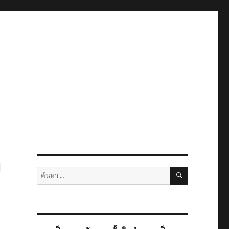
g
ค้นหา
ค้นหา: