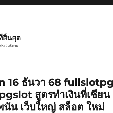
่สิ้นสุด
มีประสิทธิภาพ
n 16 ธันวา 68 fullslotp
pgslot สูตรทำเงินที่เซียน
นัน เว็บใหญ่ สล็อต ใหม่