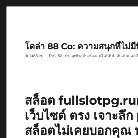
โดล่า 88 Co: ความสนุกที่ไม่มีที
dola88.co – Dola88: ประตูเข้าสู่บันเทิงออนไลน์ที่น่าตื่นเต้นและ
สล็อต fullslotpg.ru
เว็บไซต์ ตรง เจาะลึก 
สล็อตไม่เคยบอกคุณ พ