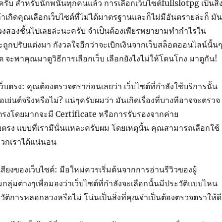
รับ สำหรับนักพนันทุกคนแล้ว การเลือกเว็บไซต์fullslotpg เป็นสิ่
เกิดคุณเลือกเว็บไซต์ที่ไม่ได้มาตรฐานและก็ไม่มีอันตรายล่ะก็ มัน
ดวงสองชั้นไปเลยล่ะนะครับ จำเป็นต้องเพียรพยายามทำกำไรใน
ะถูกปรับแต่งมา กังวลใจอีกว่าจะเบิกเงินจากเว็บสล็อตออนไลน์นั้น
ต จะพาคุณมาดูวิธีการเลือกเว็บ เลือกยังไงไม่ให้โดนโกง มาดูกัน!
็บตรง: คุณต้องตรวจตราก่อนเลยว่า เว็บไซต์ที่กำลังใช้บริการนั้น
เอเย่นต์จริงหรือไม่? แน่ๆครับผมว่า มันเกิดเรื่องที่บางทีอาจจะตรวจ
บตรงโดยมากจะมี Certificate หรือการรับรองจากค่าย
ตรง แบบที่เรามีนั่นแหละครับผม โดยเหตุนั้น คุณสามารถเลือกใช้
พวกเราได้แน่นอน
อเสียงของเว็บไซต์: มือใหม่ควรเริ่มต้นจากการอ่านรีวิวของผู้
กลุ่มต่างๆเพื่อมองว่าเว็บไซต์ที่กำลังจะเลือกนั้นมีประวัติแบบไหน
ะวัติการหลอกลวงหรือไม่ โน่นเป็นสิ่งที่คุณจำเป็นต้องตรวจตราให้ดี