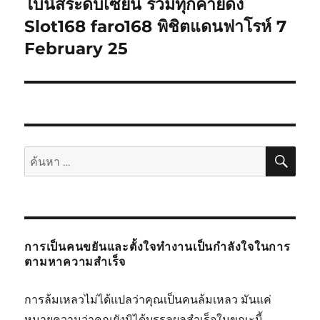
โบนัสระดับเซียน รวมทุกค่ายดัง
Slot168 faro168 พิชิตแดนฟาโรห์ 7
February 25
ค้นห
ค้นหา:
การเป็นคนขยันและตั้งใจทำงานเป็นกำลังใจในการ
ตามหาความสำเร็จ
การล้มเหลวไม่ได้แปลว่าคุณเป็นคนล้มเหลว มันแค่
หมายความว่าคุณยังมิได้บรรลุผลสำเร็จในขณะนี้