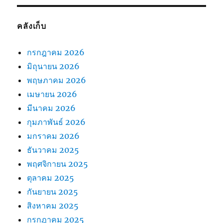
คลังเก็บ
กรกฎาคม 2026
มิถุนายน 2026
พฤษภาคม 2026
เมษายน 2026
มีนาคม 2026
กุมภาพันธ์ 2026
มกราคม 2026
ธันวาคม 2025
พฤศจิกายน 2025
ตุลาคม 2025
กันยายน 2025
สิงหาคม 2025
กรกฎาคม 2025