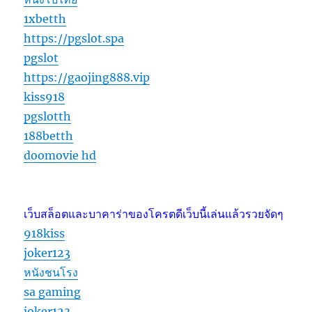
1xbetth
https://pgslot.spa
pgslot
https://gaojing888.vip
kiss918
pgslotth
188betth
doomovie hd
เว็บสล็อตและบาคาร่าของโครตดีเว็บนี้เล่นแล้วรวยจัดๆ
918kiss
joker123
หนังชนโรง
sa gaming
joker123