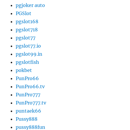
pgjoker auto
PGSlot
pgslot168
pgslot718
pgslot77
pgslot77.io
pgslot99.in
pgslotfish
pokbet
PunPro66
PunPro66.tv
PunPro777
PunPro777.tv
puntaek66
Pussy888
pussy888fun