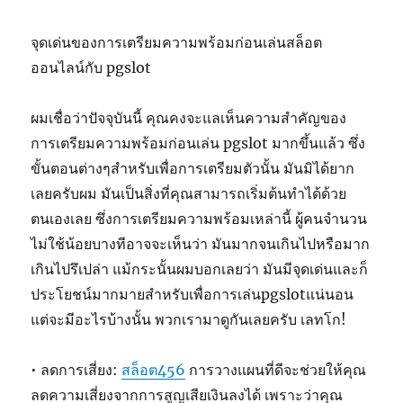
จุดเด่นของการเตรียมความพร้อมก่อนเล่นสล็อต
ออนไลน์กับ pgslot
ผมเชื่อว่าปัจจุบันนี้ คุณคงจะแลเห็นความสำคัญของ
การเตรียมความพร้อมก่อนเล่น pgslot มากขึ้นแล้ว ซึ่ง
ขั้นตอนต่างๆสำหรับเพื่อการเตรียมตัวนั้น มันมิได้ยาก
เลยครับผม มันเป็นสิ่งที่คุณสามารถเริ่มต้นทำได้ด้วย
ตนเองเลย ซึ่งการเตรียมความพร้อมเหล่านี้ ผู้คนจำนวน
ไม่ใช้น้อยบางทีอาจจะเห็นว่า มันมากจนเกินไปหรือมาก
เกินไปรึเปล่า แม้กระนั้นผมบอกเลยว่า มันมีจุดเด่นและก็
ประโยชน์มากมายสำหรับเพื่อการเล่นpgslotแน่นอน
แต่จะมีอะไรบ้างนั้น พวกเรามาดูกันเลยครับ เลทโก!
• ลดการเสี่ยง:
สล็อต456
การวางแผนที่ดีจะช่วยให้คุณ
ลดความเสี่ยงจากการสูญเสียเงินลงได้ เพราะว่าคุณ