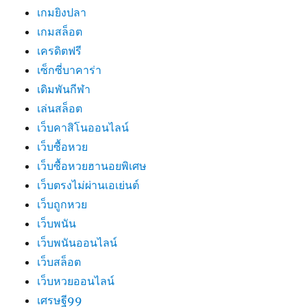
เกมยิงปลา
เกมสล็อต
เครดิตฟรี
เซ็กซี่บาคาร่า
เดิมพันกีฬา
เล่นสล็อต
เว็บคาสิโนออนไลน์
เว็บซื้อหวย
เว็บซื้อหวยฮานอยพิเศษ
เว็บตรงไม่ผ่านเอเย่นต์
เว็บถูกหวย
เว็บพนัน
เว็บพนันออนไลน์
เว็บสล็อต
เว็บหวยออนไลน์
เศรษฐี99