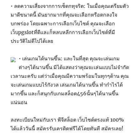
• ลดความเสี่ยงจากการเช็ดกทุจริต: ในเมื่อคุณเตรียมตัว
มาดีขนาดนี้ มันยากมากที่คุณจะเลือกหรือตกลงใจ
บกพร่อง โดยเฉพาะการเลือกเว็บไซต์ คุณจะเลือก
เว็บpgslotที่ดีและก็หลบหลีกการเลือกเว็บไซต์ที่มี
ประวัติไม่ดีไปได้เลย
• เล่นเกมได้นานขึ้น: และในที่สุด คุณจะเล่นเกม
ต่างๆได้นานขึ้น มิได้แสดงว่าคุณจะเล่นแบบไม่จำกัด
เวลานะครับ แต่ว่าเมื่อคุณมีความพร้อมในทุกๆด้าน คุณ
จะเล่นเกมแบบไร้กังวล เล่นเกมได้นานขึ้น ทำกำไรได้
มากขึ้น และก็สนุกกับเกมสล็อต456นั้นๆได้นานขึ้น
แน่นอน
ลงทะเบียนใหม่กับเรา พีจีสล็อต เว็บไซต์ตรงแท้ 100%
ได้แล้ววันนี้ สมัครรับเครดิตฟรีได้โดยทันที สมัครเลย!