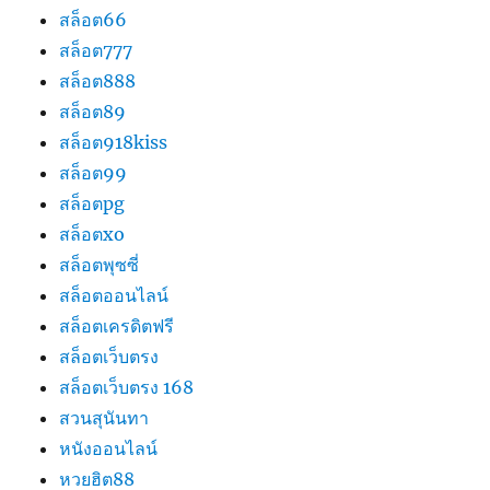
สล็อต66
สล็อต777
สล็อต888
สล็อต89
สล็อต918kiss
สล็อต99
สล็อตpg
สล็อตxo
สล็อตพุซซี่
สล็อตออนไลน์
สล็อตเครดิตฟรี
สล็อตเว็บตรง
สล็อตเว็บตรง 168
สวนสุนันทา
หนังออนไลน์
หวยฮิต88