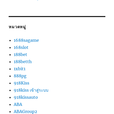
หมวดหมู่
1688sagame
168slot
188bet
188betth
1xbit1
888pg
918Kiss
918kiss เข้าสู่ระบบ
918kissauto
ABA
ABAGroup2