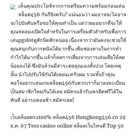
เห็นคุณประโยช์จากการเตรียมความพร้อมก่อนเล่น
สล็อต456 กันรึยังครับ? แน่นอนว่า ผมอาจจะไม่อาจ
จะไปบังคับหรือขอให้คุณทำเป็น แต่ว่าผมอยากที่จะให้
คุณทดลองเปิดใจสำหรับในการเตรียมตัวสำหรับเพื่อการ
เล่นpgslotดูสักนิดสักหน่อย เนื่องจากว่ามันคงจะช่วยให้
คุณสนุกกับการพนันได้มากขึ้น เพิ่มช่องทางในการทำ
กำไรได้มากขึ้น แล้วก็ลดการเสี่ยงจากการเล่นเสียให้ลด
น้อยลงได้ ซึ่งมันล้วนมีสาระต่อคุณเองทั้งปวง โดยเหตุ
นั้น นำไปปรับใช้กันได้เลยนะครับผม รวมทั้งถ้าคุณ
พอใจอยากเล่นเกมสล็อต456กับพวกเราก็มาลงทะเบียน
เป็นสมาชิกใหม่กันได้เลย สมัครแล้วรับเครดิตฟรีได้ใน
ทันที อย่ารอคอยช้า สมัครเลย!
เว็บสล็อตตรง100% สล็อต456 Hongkong456.co 29
ธ.ค. 67 Tera casino online สล็อตเว็บไหนดี Top 50