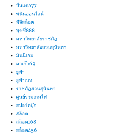
ปั่นแตก77
พนันออนไลน์
พีจีสล็อต
พุซซี่888
มหาวิทยาลัยราชภัฏ
มหาวิทยาลัยสวนสุนันทา
มันนี่เกม
มาเก๊า69
ยูฟ่า
ยูฟ่าเบท
ราชภัฏสวนสุนันทา
ศูนย์รวมเกมไพ่
สปอร์ตบุ๊ก
สล็อต
สล็อต168
สล็อต456