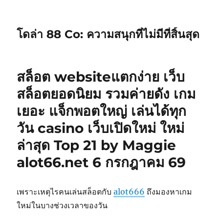
โดล่า 88 Co: ความสนุกที่ไม่มีที่สิ้นสุด
สล็อต websiteแตกง่าย เว็บ
สล็อตยอดนิยม รวมค่ายดัง เกม
เยอะ แจ็กพอตใหญ่ เล่นได้ทุก
วัน casino เว็บเปิดใหม่ ใหม่
ล่าสุด Top 21 by Maggie
alot66.net 6 กรกฎาคม 69
เพราะเหตุไรคนเล่นสล็อตกับ
alot666
ถึงมองหาเกม
ใหม่ในบางช่วงเวลาของวัน