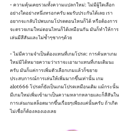
• ความคุ้นเคยรวมทั้งความแปลกใหม่: ไม่มีผู้ใดเลือก
อย่างใดอย่างหนึ่งหรอกครับ ผมรับประกันได้เลย เรา
อยากจะกลับไปพบเกมโปรดตอนไหนก็ได้ หรือต้องการ
จะตรวจเกมใหม่ตอนไหนก็ได้เหมือนกัน มันก็ทำให้การ
เล่นมีสีสันและไม่ซ้ำๆซากๆด้วย
• ไม่มีความจำเป็นต้องแทนที่เกมโปรด: การค้นหาเกม
ใหม่มิได้หมายความว่าเราจะเอามาแทนที่เกมเดิมนะ
ครับ มันก็แค่การเพิ่มตัวเลือกเกมแล้วก็ขยาย
ประสบการณ์การเล่นให้เพิ่มมากขึ้นเท่านั้น เกม
alot666 โปรดก็ยังเป็นเกมโปรดเหมือนเดิม แม้กระนั้น
มีเกมใหม่เพิ่มเข้ามาเป็นความหลากหลายและก็สีสันใน
การเล่นเกมสล็อตมากขึ้นเรื่อยๆเพียงแค่นั้นครับ ถ้าเกิด
ไม่เชื่อก็ต้องลองเองเลย