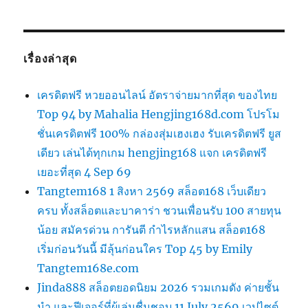
เรื่องล่าสุด
เครดิตฟรี หวยออนไลน์ อัตราจ่ายมากที่สุด ของไทย
Top 94 by Mahalia Hengjing168d.com โปรโม
ชั่นเครดิตฟรี 100% กล่องสุ่มเฮงเฮง รับเครดิตฟรี ยูส
เดียว เล่นได้ทุกเกม hengjing168 แจก เครดิตฟรี
เยอะที่สุด 4 Sep 69
Tangtem168 1 สิงหา 2569 สล็อต168 เว็บเดียว
ครบ ทั้งสล็อตและบาคาร่า ชวนเพื่อนรับ 100 สายทุน
น้อย สมัครด่วน การันตี กำไรหลักแสน สล็อต168
เริ่มก่อนวันนี้ มีลุ้นก่อนใคร Top 45 by Emily
Tangtem168e.com
Jinda888 สล็อตยอดนิยม 2026 รวมเกมดัง ค่ายชั้น
นำ และฟีเจอร์ที่ผู้เล่นชื่นชอบ 11 July 2569 เวปไซต์