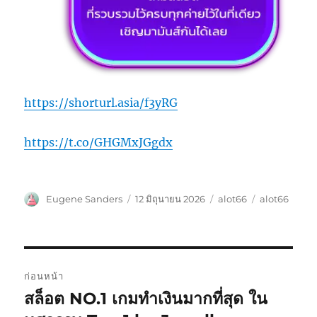
https://shorturl.asia/f3yRG
https://t.co/GHGMxJGgdx
ผู้
เขียน
หมวด
ป้าย
Eugene Sanders
12 มิถุนายน 2026
alot66
alot66
เขียน
เมื่อ
หมู่
กำกับ
แนะแนว
ก่อนหน้า
เรื่อง
สล็อต NO.1 เกมทำเงินมากที่สุด ใน
เรื่อง