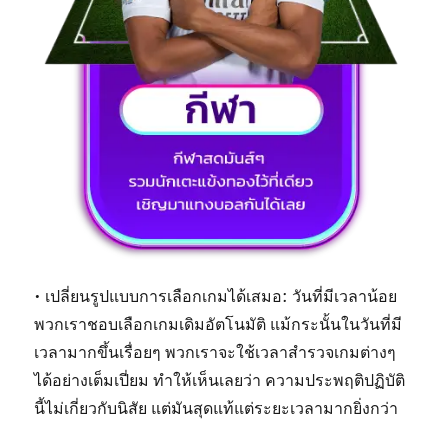
• เปลี่ยนรูปแบบการเลือกเกมได้เสมอ: วันที่มีเวลาน้อย
พวกเราชอบเลือกเกมเดิมอัตโนมัติ แม้กระนั้นในวันที่มี
เวลามากขึ้นเรื่อยๆ พวกเราจะใช้เวลาสำรวจเกมต่างๆ
ได้อย่างเต็มเปี่ยม ทำให้เห็นเลยว่า ความประพฤติปฏิบัติ
นี้ไม่เกี่ยวกับนิสัย แต่มันสุดแท้แต่ระยะเวลามากยิ่งกว่า