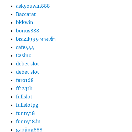
askyouwin888
Baccarat
bkkwin
bonus888
brazil999 ทางเข้า
cafe444
Casino
debet slot
debet slot
faro168
ff123th
fullslot
fullslotpg
funny18
funny18.in
gaojing888