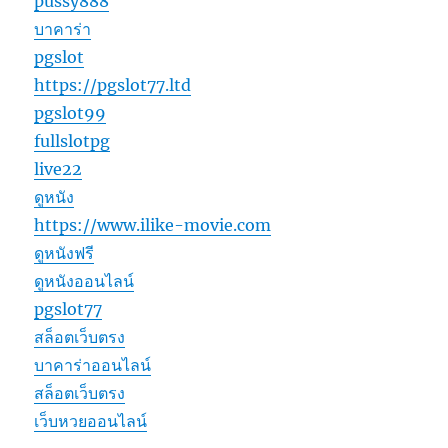
pussy888
บาคาร่า
pgslot
https://pgslot77.ltd
pgslot99
fullslotpg
live22
ดูหนัง
https://www.ilike-movie.com
ดูหนังฟรี
ดูหนังออนไลน์
pgslot77
สล็อตเว็บตรง
บาคาร่าออนไลน์
สล็อตเว็บตรง
เว็บหวยออนไลน์