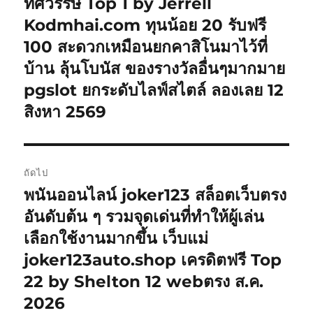
ก่อน
ทศวรรษ Top 1 by Jerrell
หน้า:
Kodmhai.com ทุนน้อย 20 รับฟรี
100 สะดวกเหมือนยกคาสิโนมาไว้ที่
บ้าน ลุ้นโบนัส ของรางวัลอื่นๆมากมาย
pgslot ยกระดับไลฟ์สไตล์ ลองเลย 12
สิงหา 2569
ถัดไป
พนันออนไลน์ joker123 สล็อตเว็บตรง
เรื่อง
ต่อ
อันดับต้น ๆ รวมจุดเด่นที่ทำให้ผู้เล่น
ไป:
เลือกใช้งานมากขึ้น เว็บแม่
joker123auto.shop เครดิตฟรี Top
22 by Shelton 12 webตรง ส.ค.
2026