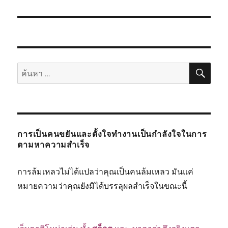
ค้นห
ค้นหา:
การเป็นคนขยันและตั้งใจทำงานเป็นกำลังใจในการ
ตามหาความสำเร็จ
การล้มเหลวไม่ได้แปลว่าคุณเป็นคนล้มเหลว มันแค่
หมายความว่าคุณยังมิได้บรรลุผลสำเร็จในขณะนี้