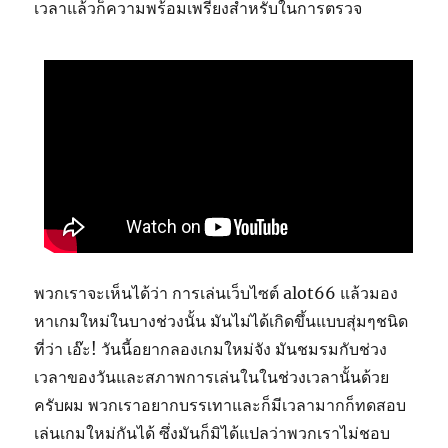
เวลาแล้วก็ความพร้อมเพรียงสำหรับในการตรวจ
พวกเราจะเห็นได้ว่า การเล่นเว็บไซต์ alot66 แล้วมอง
หาเกมใหม่ในบางช่วงนั้น มันไม่ได้เกิดขึ้นแบบสุ่มๆชนิด
ที่ว่า เอ๊ะ! วันนี้อยากลองเกมใหม่จัง มันชมรมกับช่วง
เวลาของวันและสภาพการเล่นในในช่วงเวลานั้นด้วย
ครับผม พวกเราอยากบรรเทาและก็มีเวลามากก็ทดสอบ
เล่นเกมใหม่กันได้ ซึ่งมันก็มิได้แปลว่าพวกเราไม่ชอบ