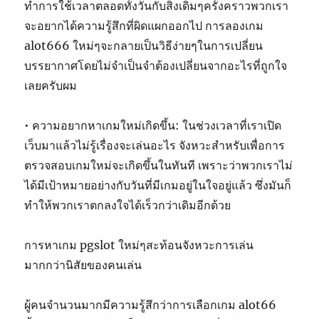
ทำการใช้เวลาตลอดทั้งวันกับสิ่งเดิมๆครั้งคราวพวกเรา
จะอยากได้ความรู้สึกที่ผิดแผกออกไป การลองเกม
alot666 ใหม่ๆจะกลายเป็นวิธีง่ายๆในการเปลี่ยน
บรรยากาศโดยไม่จำเป็นจำต้องเปลี่ยนจากอะไรที่ถูกใจ
เลยครับผม
• ความอยากหาเกมใหม่เกิดขึ้น: ในช่วงเวลาที่เราเปิด
เว็บมาแล้วไม่รู้เรื่องจะเล่นอะไร จังหวะสำหรับเพื่อการ
ตรวจสอบเกมใหม่จะเกิดขึ้นในทันที เพราะว่าพวกเราไม่
ได้มีเป้าหมายอย่างกับวันที่มีเกมอยู่ในใจอยู่แล้ว ซึ่งมันก็
ทำให้พวกเราตกลงใจได้เร็วกว่าเดิมอีกด้วย
การหาเกม pgslot ใหม่ๆสะท้อนจังหวะการเล่น
มากกว่านิสัยของคนเล่น
ผู้คนจำนวนมากมีความรู้สึกว่าการเลือกเกม alot66