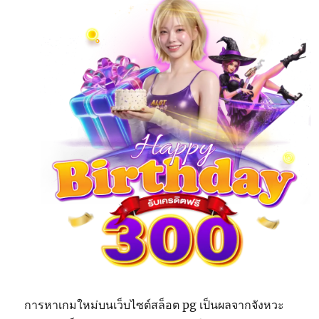
การหาเกมใหม่บนเว็บไซต์สล็อต pg เป็นผลจากจังหวะ