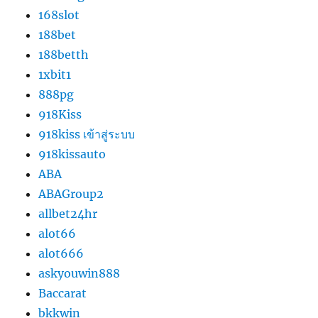
168slot
188bet
188betth
1xbit1
888pg
918Kiss
918kiss เข้าสู่ระบบ
918kissauto
ABA
ABAGroup2
allbet24hr
alot66
alot666
askyouwin888
Baccarat
bkkwin