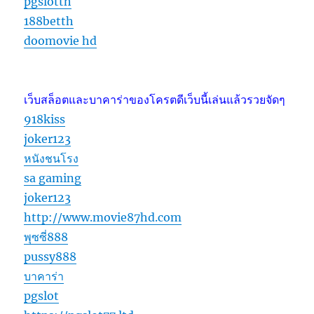
pgslotth
188betth
doomovie hd
เว็บสล็อตและบาคาร่าของโครตดีเว็บนี้เล่นแล้วรวยจัดๆ
918kiss
joker123
หนังชนโรง
sa gaming
joker123
http://www.movie87hd.com
พุซซี่888
pussy888
บาคาร่า
pgslot