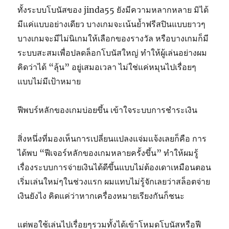
ทั้งระบบโบนัสของ jinda55 ยังมีความหลากหลาย มิได้
มีแค่แบบอย่างเดียว บางเกมจะเน้นย้ำฟรีสปินแบบยาวๆ
บางเกมจะมีไม่นิเกมให้เลือกของรางวัล หรือบางเกมก็มี
ระบบสะสมเพื่อปลดล็อกโบนัสใหญ่ ทำให้ผู้เล่นอย่างผม
คิดว่าได้ “ลุ้น” อยู่เสมอเวลา ไม่ใช่แค่หมุนไปเรื่อยๆ
แบบไม่มีเป้าหมาย
ฟีพบร์หลักของเกมบ่อยขึ้น เข้าใจระบบการชำระเงิน
สิ่งหนึ่งที่มองเห็นการเปลี่ยนแปลงแจ่มแจ้งเลยก็คือ การ
ได้พบ “ฟีเจอร์หลักของเกมหลายครั้งขึ้น” ทำให้ผมรู้
เรื่องระบบการจ่ายเงินได้ดีขึ้นแบบไม่ต้องเดาเหมือนตอน
เริ่มเล่นใหม่ๆในช่วงแรก ผมแทบไม่รู้จักเลยว่าสล็อตจ่าย
เงินยังไง คิดแค่ว่าหากเครื่องหมายเรียงกันก็ชนะ
แต่พอใช้เล่นไปเรื่อยๆรวมทั้งได้เข้าโหมดโบนัสหรือฟี