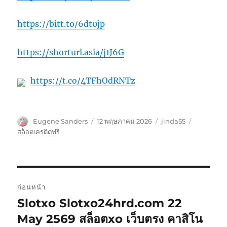
https://bitt.to/6dt0jp
https://shorturl.asia/j1J6G
https://t.co/4TFhOdRNTz
ผู้
เขียน
หมวด
ป้าย
Eugene Sanders
12 พฤษภาคม 2026
jinda55
เขียน
เมื่อ
หมู่
กำกับ
สล็อตเครดิตฟรี
แนะแนว
ก่อนหน้า
เรื่อง
Slotxo Slotxo24hrd.com 22
เรื่อง
ก่อน
May 2569 สล็อตxo เว็บตรง คาสิโน