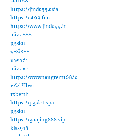
slot168
https://jinda55.asia
https://st99.fun
https://www.jinda44.in
สล็อต888
pgslot
พุซซี่888
บาคาร่า
สล็อตxo
https://www.tangtem168.io
หนังโป๊ไทย
1xbetth
https://pgslot.spa
pgslot
https://gaojing888.vip
kiss918