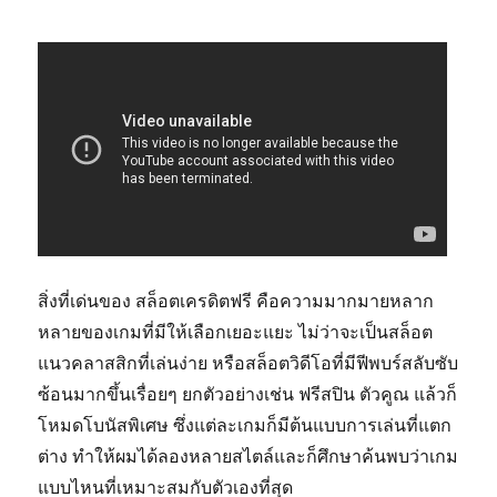
สิ่งที่เด่นของ สล็อตเครดิตฟรี คือความมากมายหลาก
หลายของเกมที่มีให้เลือกเยอะแยะ ไม่ว่าจะเป็นสล็อต
แนวคลาสสิกที่เล่นง่าย หรือสล็อตวิดีโอที่มีฟีพบร์สลับซับ
ซ้อนมากขึ้นเรื่อยๆ ยกตัวอย่างเช่น ฟรีสปิน ตัวคูณ แล้วก็
โหมดโบนัสพิเศษ ซึ่งแต่ละเกมก็มีต้นแบบการเล่นที่แตก
ต่าง ทำให้ผมได้ลองหลายสไตล์และก็ศึกษาค้นพบว่าเกม
แบบไหนที่เหมาะสมกับตัวเองที่สุด