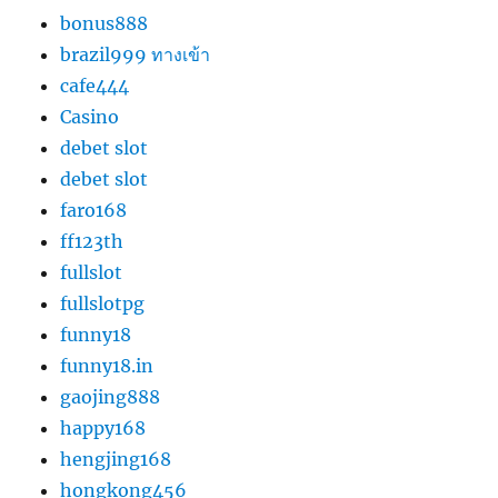
bonus888
brazil999 ทางเข้า
cafe444
Casino
debet slot
debet slot
faro168
ff123th
fullslot
fullslotpg
funny18
funny18.in
gaojing888
happy168
hengjing168
hongkong456