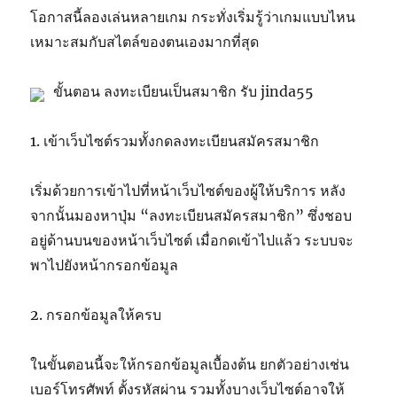
โอกาสนี้ลองเล่นหลายเกม กระทั่งเริ่มรู้ว่าเกมแบบไหน
เหมาะสมกับสไตล์ของตนเองมากที่สุด
ขั้นตอน ลงทะเบียนเป็นสมาชิก รับ jinda55
1. เข้าเว็บไซต์รวมทั้งกดลงทะเบียนสมัครสมาชิก
เริ่มด้วยการเข้าไปที่หน้าเว็บไซต์ของผู้ให้บริการ หลัง
จากนั้นมองหาปุ่ม “ลงทะเบียนสมัครสมาชิก” ซึ่งชอบ
อยู่ด้านบนของหน้าเว็บไซต์ เมื่อกดเข้าไปแล้ว ระบบจะ
พาไปยังหน้ากรอกข้อมูล
2. กรอกข้อมูลให้ครบ
ในขั้นตอนนี้จะให้กรอกข้อมูลเบื้องต้น ยกตัวอย่างเช่น
เบอร์โทรศัพท์ ตั้งรหัสผ่าน รวมทั้งบางเว็บไซต์อาจให้