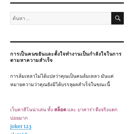
ค้นห
ค้นหา:
การเป็นคนขยันและตั้งใจทำงานเป็นกำลังใจในการ
ตามหาความสำเร็จ
การล้มเหลวไม่ได้แปลว่าคุณเป็นคนล้มเหลว มันแค่
หมายความว่าคุณยังมิได้บรรลุผลสำเร็จในขณะนี้
เว็บคาสิโนน่าเล่น ทั้ง
สล็อต
และ
บาคาร่า
ตึงจริงแตก
บ่อยมาก
joker 123