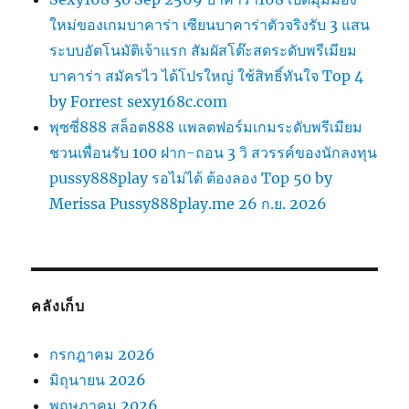
ใหม่ของเกมบาคาร่า เซียนบาคาร่าตัวจริงรับ 3 แสน
ระบบอัตโนมัติเจ้าแรก สัมผัสโต๊ะสดระดับพรีเมียม
บาคาร่า สมัครไว ได้โปรใหญ่ ใช้สิทธิ์ทันใจ Top 4
by Forrest sexy168c.com
พุซซี่888 สล็อต888 แพลตฟอร์มเกมระดับพรีเมียม
ชวนเพื่อนรับ 100 ฝาก-ถอน 3 วิ สวรรค์ของนักลงทุน
pussy888play รอไม่ได้ ต้องลอง Top 50 by
Merissa Pussy888play.me 26 ก.ย. 2026
คลังเก็บ
กรกฎาคม 2026
มิถุนายน 2026
พฤษภาคม 2026