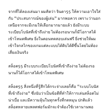
จากที่ได้ลองเล่นมา ผมคิดว่า จินดา55 ให้ความเอาใจใส่
กับ “ประสบการณ์ของผู้เล่น” มากพอควร เพราะว่านอก
เหนือจากจะมีเกมให้เลือกมากมายแล้ว ยังมีระบบ
ระเบียบโบนัสที่เข้าถึงง่าย ไม่ต้องรอนานก็มีโอกาสได้
เข้าโหมดพิเศษ ยิ่งในตอนทดสอบเล่นฟรี ยิ่งช่วยให้ผม
เข้าใจกลไกของเกมแต่ละแบบได้ดิบได้ดีขึ้นโดยไม่ต้อง
เสี่ยงเงินจริง
สล็อต55 มีระบบระเบียบโบนัสที่เข้าถึงง่าย ไม่ต้องรอ
นานก็ได้โอกาสได้เข้าโหมดพิเศษ
สล็อต55 สิ่งหนึ่งที่รู้สึกได้กระจ่างเลยก็คือ “ระบบโบนัส
ที่เข้าถึงง่าย” ซึ่งนับว่าเป็นข้อดีที่ทำให้การเล่นสล็อตไม่
น่าเบื่อ และมีความลุ้นในทุกครั้งที่กดหมุน ปกติแล้ว
สล็อตหลายแพลตฟอร์มมักจะจำต้องใช้เวลานานพอ