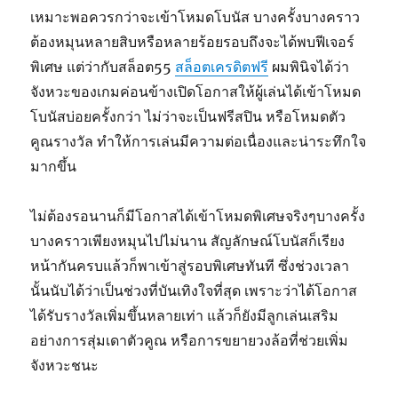
เหมาะพอควรกว่าจะเข้าโหมดโบนัส บางครั้งบางคราว
ต้องหมุนหลายสิบหรือหลายร้อยรอบถึงจะได้พบฟีเจอร์
พิเศษ แต่ว่ากับสล็อต55
สล็อตเครดิตฟรี
ผมพินิจได้ว่า
จังหวะของเกมค่อนข้างเปิดโอกาสให้ผู้เล่นได้เข้าโหมด
โบนัสบ่อยครั้งกว่า ไม่ว่าจะเป็นฟรีสปิน หรือโหมดตัว
คูณรางวัล ทำให้การเล่นมีความต่อเนื่องและน่าระทึกใจ
มากขึ้น
ไม่ต้องรอนานก็มีโอกาสได้เข้าโหมดพิเศษจริงๆบางครั้ง
บางคราวเพียงหมุนไปไม่นาน สัญลักษณ์โบนัสก็เรียง
หน้ากันครบแล้วก็พาเข้าสู่รอบพิเศษทันที ซึ่งช่วงเวลา
นั้นนับได้ว่าเป็นช่วงที่บันเทิงใจที่สุด เพราะว่าได้โอกาส
ได้รับรางวัลเพิ่มขึ้นหลายเท่า แล้วก็ยังมีลูกเล่นเสริม
อย่างการสุ่มเดาตัวคูณ หรือการขยายวงล้อที่ช่วยเพิ่ม
จังหวะชนะ