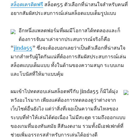
สล็อตเครดิตฟรี
สล็อต55 ตัวเลือกที่น่าสนใจสำหรับคนที่
อยากสัมผัสประสบการณ์เล่นสล็อตแบบเต็มรูปแบบ
อีกหนึ่งแพลตฟอร์มที่ผมมีโอกาสได้ทดลองและก็
ต้องการจับมาเล่าจากประสบการณ์จริงก็คือ
“
jinda55
” ซึ่งจะต้องบอกเลยว่าเป็นตัวเลือกที่น่าสนใจ
มากสำหรับผู้ใดกันแน่ที่ต้องการสัมผัสประสบการณ์เล่น
สล็อตแบบเต็มแบบ ทั้งในด้านของความสนุก ระบบเกม
และโบนัสที่ให้มาแบบคุ้ม
ผมเข้าไปทดสอบเล่นสล็อตฟรีกับ jinda55 ก็มิได้มุ่ง
หวังอะไรมาก เพียงแค่ต้องการทดลองดูว่าต่างจาก
เว็บไซต์อื่นยังไง แต่ว่าสิ่งที่เจอเป็นความลื่นไหลของ
ระบบที่ทำให้เล่นได้ต่อเนื่อง ไม่มีสะดุด รวมถึงออกแบบ
ของเกมที่มองทันสมัย สีสันงดงาม รวมทั้งมีเอฟเฟกต์ที่
ช่วยเพิ่มอรรถรสสำหรับการเล่นได้อย่างดี