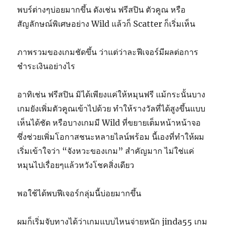
พบร์ต่างๆบ่อยมากขึ้น ดังเช่น ฟรีสปิน ตัวคูณ หรือ
สัญลักษณ์พิเศษอย่าง Wild แล้วก็ Scatter ก็เริ่มเห็น
ภาพรวมของเกมชัดขึ้น ว่าแต่ว่าละฟีเจอร์มีผลต่อการ
ชำระเงินอย่างไร
อาทิเช่น ฟรีสปิน มิได้เพียงแค่ให้หมุนฟรี แม้กระนั้นบาง
เกมยังเพิ่มตัวคูณเข้าไปด้วย ทำให้รางวัลที่ได้สูงขึ้นแบบ
เห็นได้ชัด หรือบางเกมมี Wild ที่ขยายเต็มหน้าหน้าจอ
ซึ่งช่วยเพิ่มโอกาสชนะหลายไลน์พร้อม นี้เองที่ทำให้ผม
เริ่มเข้าใจว่า “จังหวะของเกม” สำคัญมาก ไม่ใช่แค่
หมุนไปเรื่อยๆแล้วหวังโชคสิ่งเดียว
พอใช้ได้พบฟีเจอร์กลุ่มนี้บ่อยมากขึ้น
ผมก็เริ่มจับทางได้ว่าเกมแบบไหนจ่ายหนัก jinda55 เกม