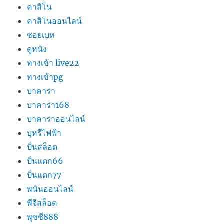
คาสิโน
คาสิโนออนไลน์
ซอยเบท
ดูหนัง
ทางเข้า live22
ทางเข้าpg
บาคาร่า
บาคาร่า168
บาคาร่าออนไลน์
บุหรีไฟฟ้า
ปั่นสล็อต
ปั่นแตก66
ปั่นแตก77
พนันออนไลน์
พีจีสล็อต
พุซซี่888