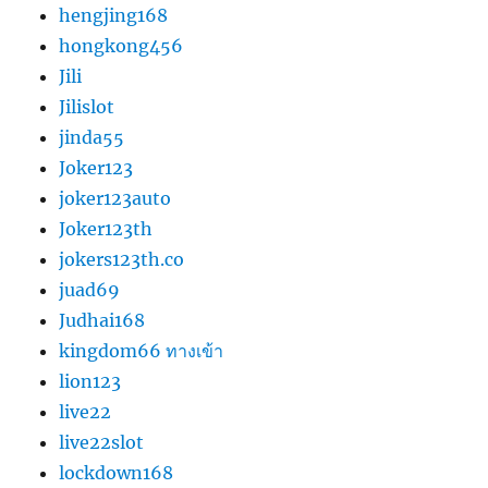
hengjing168
hongkong456
Jili
Jilislot
jinda55
Joker123
joker123auto
Joker123th
jokers123th.co
juad69
Judhai168
kingdom66 ทางเข้า
lion123
live22
live22slot
lockdown168