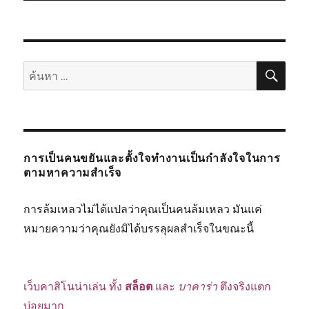
ค้นห
ค้นหา:
การเป็นคนขยันและตั้งใจทำงานเป็นกำลังใจในการ
ตามหาความสำเร็จ
การล้มเหลวไม่ได้แปลว่าคุณเป็นคนล้มเหลว มันแค่
หมายความว่าคุณยังมิได้บรรลุผลสำเร็จในขณะนี้
เว็บคาสิโนน่าเล่น ทั้ง
สล็อต
และ
บาคาร่า
ตึงจริงแตก
บ่อยมาก