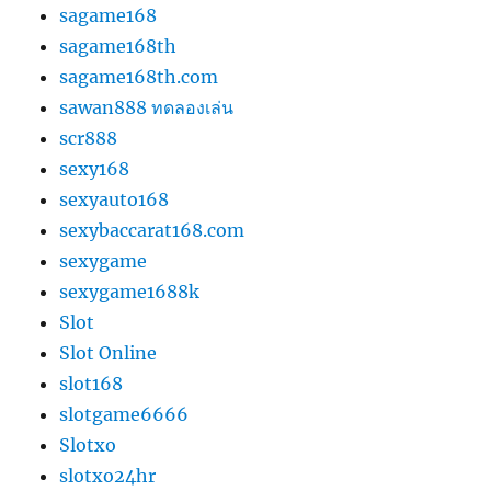
sagame168
sagame168th
sagame168th.com
sawan888 ทดลองเล่น
scr888
sexy168
sexyauto168
sexybaccarat168.com
sexygame
sexygame1688k
Slot
Slot Online
slot168
slotgame6666
Slotxo
slotxo24hr