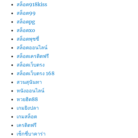
สล็อต918kiss
สล็อต99
สล็อตpg
สล็อตxo
สล็อตพุซซี่
สล็อตออนไลน์
สล็อตเครดิตฟรี
สล็อตเว็บตรง
สล็อตเว็บตรง 168
สวนสุนันทา
หนังออนไลน์
หวยฮิต88
เกมยิงปลา
เกมสล็อต
เครดิตฟรี
เซ็กซี่บาคาร่า