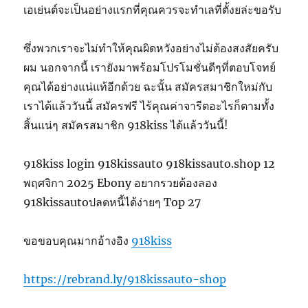
เอเย่นต์จะเป็นอย่างแรกที่คุณควรจะทำเลที่ตั้งยล่ะขอรับ
ซึ่งพวกเราจะไม่ทำให้คุณผิดหวังอย่างไม่ต้องสงสัยครับ
ผม นอกจากนี้ เรายังมาพร้อมโปรโมชั่นดีๆที่ตอบโจทย์
คุณได้อย่างแน่แท้อีกด้วย ฉะนั้น สมัครสมาชิกใหม่กับ
เราได้แล้ววันนี้ สมัครฟรี ไร้คุณค่าจารีตอะไรก็ตามทั้ง
สิ้นแน่ๆ สมัครสมาชิก 918kiss ได้แล้ววันนี้!
918kiss login 918kissauto 918kissauto.shop 12
พฤศจิกา 2025 Ebony อยากรวยต้องลอง
918kissautoปลดหนี้ได้ง่ายๆ Top 27
ขอขอบคุณมากอ้างอิง
918kiss
https://rebrand.ly/918kissauto-shop