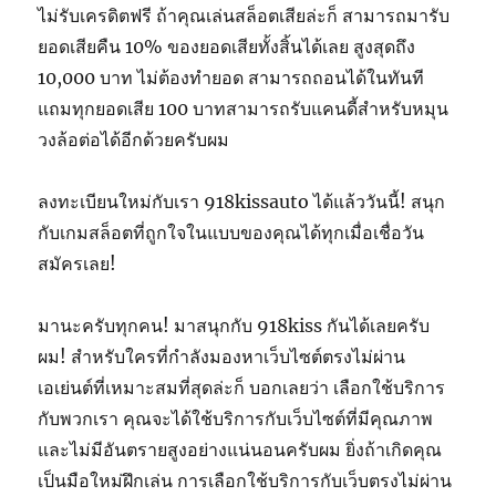
ไม่รับเครดิตฟรี ถ้าคุณเล่นสล็อตเสียล่ะก็ สามารถมารับ
ยอดเสียคืน 10% ของยอดเสียทั้งสิ้นได้เลย สูงสุดถึง
10,000 บาท ไม่ต้องทำยอด สามารถถอนได้ในทันที
แถมทุกยอดเสีย 100 บาทสามารถรับแคนดี้สำหรับหมุน
วงล้อต่อได้อีกด้วยครับผม
ลงทะเบียนใหม่กับเรา 918kissauto ได้แล้ววันนี้! สนุก
กับเกมสล็อตที่ถูกใจในแบบของคุณได้ทุกเมื่อเชื่อวัน
สมัครเลย!
มานะครับทุกคน! มาสนุกกับ 918kiss กันได้เลยครับ
ผม! สำหรับใครที่กำลังมองหาเว็บไซต์ตรงไม่ผ่าน
เอเย่นต์ที่เหมาะสมที่สุดล่ะก็ บอกเลยว่า เลือกใช้บริการ
กับพวกเรา คุณจะได้ใช้บริการกับเว็บไซต์ที่มีคุณภาพ
และไม่มีอันตรายสูงอย่างแน่นอนครับผม ยิ่งถ้าเกิดคุณ
เป็นมือใหม่ฝึกเล่น การเลือกใช้บริการกับเว็บตรงไม่ผ่าน