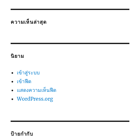
ความเห็นล่าสุด
นิยาม
เข้าสู่ระบบ
เข้าฟีด
แสดงความเห็นฟีด
WordPress.org
ป้ายกำกับ