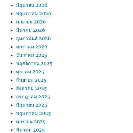
มิถุนายน 2026
พฤษภาคม 2026
เมษายน 2026
มีนาคม 2026
กุมภาพันธ์ 2026
มกราคม 2026
ธันวาคม 2025
พฤศจิกายน 2025
ตุลาคม 2025
กันยายน 2025
สิงหาคม 2025
กรกฎาคม 2025
มิถุนายน 2025
พฤษภาคม 2025
เมษายน 2025
มีนาคม 2025