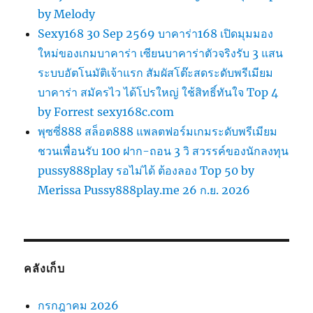
by Melody
Sexy168 30 Sep 2569 บาคาร่า168 เปิดมุมมอง
ใหม่ของเกมบาคาร่า เซียนบาคาร่าตัวจริงรับ 3 แสน
ระบบอัตโนมัติเจ้าแรก สัมผัสโต๊ะสดระดับพรีเมียม
บาคาร่า สมัครไว ได้โปรใหญ่ ใช้สิทธิ์ทันใจ Top 4
by Forrest sexy168c.com
พุซซี่888 สล็อต888 แพลตฟอร์มเกมระดับพรีเมียม
ชวนเพื่อนรับ 100 ฝาก-ถอน 3 วิ สวรรค์ของนักลงทุน
pussy888play รอไม่ได้ ต้องลอง Top 50 by
Merissa Pussy888play.me 26 ก.ย. 2026
คลังเก็บ
กรกฎาคม 2026