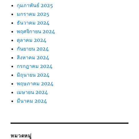
กุมภาพันธ์ 2025
มกราคม 2025
ธันวาคม 2024
พฤศจิกายน 2024
ตุลาคม 2024
กันยายน 2024
สิงหาคม 2024
กรกฎาคม 2024
มิถุนายน 2024
พฤษภาคม 2024
เมษายน 2024
มีนาคม 2024
หมวดหมู่