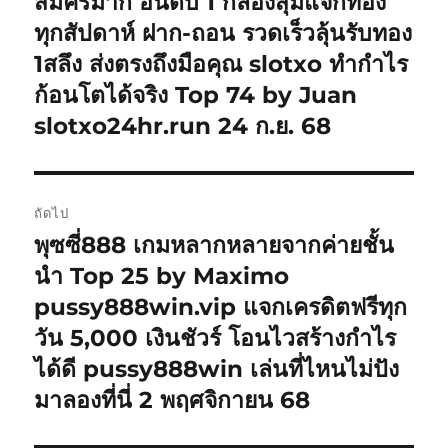
สมัครมาก อันดับ 1 กล่องสุ่มแจกทอง
หน้า:
ทุกสัปดาห์ ฝาก-ถอน รวดเร็วลุ้นรับทอง
1สลึง ส่งตรงถึงมือคุณ slotxo ทำกำไร
ก้อนโตได้จริง Top 74 by Juan
slotxo24hr.run 24 ก.ย. 68
ถัดไป
พุซซี่888 เกมหลากหลายจากค่ายชั้น
เรื่อง
ต่อ
นำ Top 25 by Maximo
ไป:
pussy888win.vip แจกเครดิตฟรีทุก
วัน 5,000 เงินชัวร์ โอนไวสร้างกำไร
ได้ดี pussy888win เล่นที่ไหนไม่ปัง
มาลองที่นี่ 2 พฤศจิกายน 68