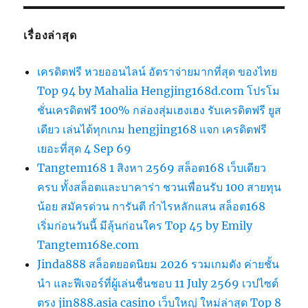
เรื่องล่าสุด
เครดิตฟรี หวยออนไลน์ อัตราจ่ายมากที่สุด ของไทย
Top 94 by Mahalia Hengjing168d.com โปรโม
ชั่นเครดิตฟรี 100% กล่องสุ่มเฮงเฮง รับเครดิตฟรี ยูส
เดียว เล่นได้ทุกเกม hengjing168 แจก เครดิตฟรี
เยอะที่สุด 4 Sep 69
Tangtem168 1 สิงหา 2569 สล็อต168 เว็บเดียว
ครบ ทั้งสล็อตและบาคาร่า ชวนเพื่อนรับ 100 สายทุน
น้อย สมัครด่วน การันตี กำไรหลักแสน สล็อต168
เริ่มก่อนวันนี้ มีลุ้นก่อนใคร Top 45 by Emily
Tangtem168e.com
Jinda888 สล็อตยอดนิยม 2026 รวมเกมดัง ค่ายชั้น
นำ และฟีเจอร์ที่ผู้เล่นชื่นชอบ 11 July 2569 เวปไซต์
ตรง jin888.asia casino เว็บใหญ่ ใหม่ล่าสุด Top 8