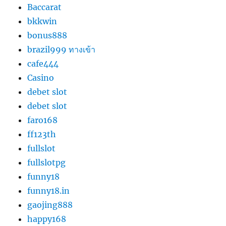
Baccarat
bkkwin
bonus888
brazil999 ทางเข้า
cafe444
Casino
debet slot
debet slot
faro168
ff123th
fullslot
fullslotpg
funny18
funny18.in
gaojing888
happy168