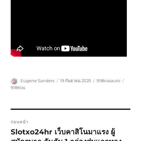
ผู้
เขียน
หมวด
ป้าย
Eugene Sanders
19 กันยายน 2025
918kissauto
เขียน
เมื่อ
หมู่
กำกับ
918Kiss
แนะแนว
ก่อนหน้า
เรื่อง
Slotxo24hr เว็บคาสิโนมาแรง ผู้
เรื่อง
ก่อน