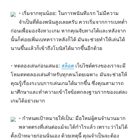
• เริ่มจากทุนน้อย: ในการพนันทีแรก ไม่มีความ
จำเป็นที่ต้องพนันสูงเลยครับ ควรเริ่มจากการเบทต่ำ
ก่อนเพื่อมองจังหวะเกม หากคุณจับทางได้และหลังจาก
นั้นก็ค่อยเพิ่มเบทคราวหลังก็ได้ มันจะช่วยทำให้เล่นได้
นานขึ้นแล้วก็เข้าถึงโบนัสได้มากขึ้นอีกด้วย
• ทดลองเล่นก่อนเสมอ:
สล็อต
เว็บไซต์ตรงของเราจะมี
โหมดทดลองเล่นสำหรับทุกคนโดยเฉพาะ มันจะช่วยให้
คุณรู้เรื่องระบบการเล่นเกมได้มากขึ้น ซึ่งคุณสามารถ
มาศึกษาและทำความเข้าใจข้อตกลงฐานรากของแต่ละ
เกมได้อย่างมาก
• กำหนดเป้าหมายให้เป็น: มือใหม่ผู้คนจำนวนมาก
พลาดตรงที่เล่นต่อแม้จะได้กำไรแล้ว เพราะว่าไม่ได้
ตั้งเป้าหมายก่อนนั่นเอง ด้วยเหตุนี้ คุณจำเป็นจะต้อง