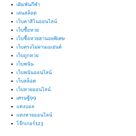
เดิมพันกีฬา
เล่นสล็อต
เว็บคาสิโนออนไลน์
เว็บซื้อหวย
เว็บซื้อหวยฮานอยพิเศษ
เว็บตรงไม่ผ่านเอเย่นต์
เว็บถูกหวย
เว็บพนัน
เว็บพนันออนไลน์
เว็บสล็อต
เว็บหวยออนไลน์
เศรษฐี99
แทงบอล
แทงหวยออนไลน์
โจ๊กเกอร์123