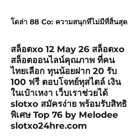
โดล่า 88 Co: ความสนุกที่ไม่มีที่สิ้นสุด
สล็อตxo 12 May 26 สล็อตxo
สล็อตออนไลน์คุณภาพ ที่คน
ไทยเลือก ทุนน้อยฝาก 20 รับ
100 ฟรี ตอบโจทย์ทุสไตล์ เงิน
ในเป๋าเหงา เว็บเราช่วยได้
slotxo สมัครง่าย พร้อมรับสิทธิ
พิเศษ Top 76 by Melodee
slotxo24hre.com