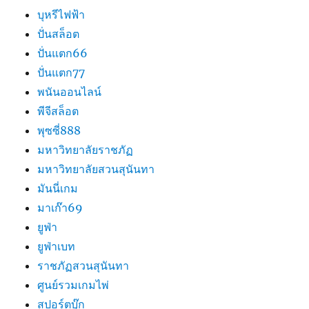
บุหรีไฟฟ้า
ปั่นสล็อต
ปั่นแตก66
ปั่นแตก77
พนันออนไลน์
พีจีสล็อต
พุซซี่888
มหาวิทยาลัยราชภัฏ
มหาวิทยาลัยสวนสุนันทา
มันนี่เกม
มาเก๊า69
ยูฟ่า
ยูฟ่าเบท
ราชภัฏสวนสุนันทา
ศูนย์รวมเกมไพ่
สปอร์ตบุ๊ก