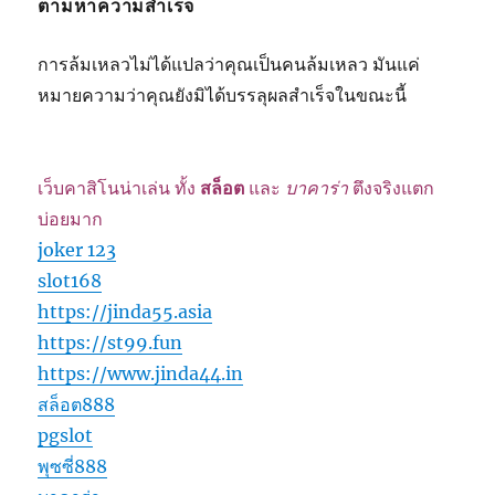
ตามหาความสำเร็จ
การล้มเหลวไม่ได้แปลว่าคุณเป็นคนล้มเหลว มันแค่
หมายความว่าคุณยังมิได้บรรลุผลสำเร็จในขณะนี้
เว็บคาสิโนน่าเล่น ทั้ง
สล็อต
และ
บาคาร่า
ตึงจริงแตก
บ่อยมาก
joker 123
slot168
https://jinda55.asia
https://st99.fun
https://www.jinda44.in
สล็อต888
pgslot
พุซซี่888