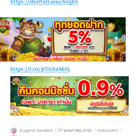
https://shorturl.asia/ASqRX
https://t.co/3COzSzAk6j
ผู้
เขียน
หมวด
ป้าย
Eugene Sanders
27 พฤษภาคม 2026
slotxo24hr