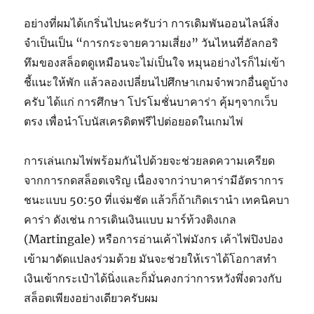
อย่างที่ผมได้เกริ่นไปนะครับว่า การเดิมพันออนไลน์สิ่ง
จำเป็นเป็น “การกระจายความเสี่ยง” วันไหนที่อัลกอริ
ทึมของสล็อตดูเหมือนจะไม่เป็นใจ หมุนอย่างไรก็ไม่เข้า
ชี้แนะให้พัก แล้วลองเปลี่ยนไปศึกษาเกมจำพวกอื่นดูบ้าง
ครับ ได้แก่ การศึกษา โปรโมชั่นบาคาร่า คุ้มๆจากเว็บ
ตรง เพื่อนำโบนัสเครดิตฟรีไปต่อยอดในเกมไพ่
การเล่นเกมไพ่พร้อมกันไปด้วยจะช่วยลดความเครียด
จากการกดสล็อตเจริญ เนื่องจากว่าบาคาร่ามีอัตราการ
ชนะแบบ 50:50 ที่แจ่มชัด แล้วก็ถ้าเกิดเรานำ เทคนิคบา
คาร่า ดังเช่น การเดินเงินแบบ มาร์ท้วงติงเกล
(Martingale) หรือการอ่านเค้าไพ่มังกร เค้าไพ่ปิงปอง
เข้ามาดัดแปลงร่วมด้วย มันจะช่วยให้เราได้โอกาสทำ
เงินเข้ากระเป๋าได้นิ่งและก็มั่นคงกว่าการหวังพึ่งดวงกับ
สล็อตเพียงอย่างเดียวครับผม