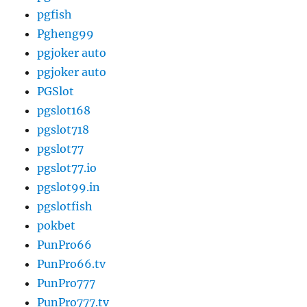
pgfish
Pgheng99
pgjoker auto
pgjoker auto
PGSlot
pgslot168
pgslot718
pgslot77
pgslot77.io
pgslot99.in
pgslotfish
pokbet
PunPro66
PunPro66.tv
PunPro777
PunPro777.tv