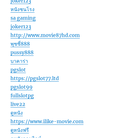
joker123
หนังชนโรง
sa gaming
joker123
http://www.movie87hd.com
พุซซี่888
pussy888
บาคาร่า
pgslot
https://pgslot77.ltd
pgslot99
fullslotpg
live22
ดูหนัง
https://www.ilike-movie.com
ดูหนังฟรี