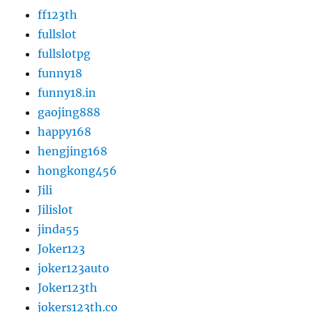
ff123th
fullslot
fullslotpg
funny18
funny18.in
gaojing888
happy168
hengjing168
hongkong456
Jili
Jilislot
jinda55
Joker123
joker123auto
Joker123th
jokers123th.co