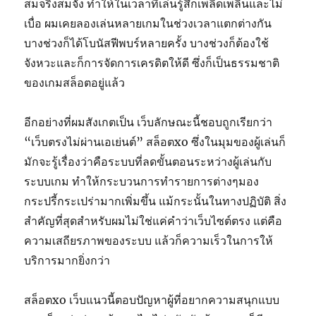
สมจริงสมจัง ทำให้ในเวลาที่เล่นรู้สึกเพลิดเพลินและไม่
เบื่อ ผมเคยลองเล่นหลายเกมในช่วงเวลาแตกต่างกัน
บางช่วงก็ได้โบนัสฟีพบร์หลายครั้ง บางช่วงก็ต้องใช้
จังหวะและก็การจัดการเครดิตให้ดี ซึ่งก็เป็นธรรมชาติ
ของเกมสล็อตอยู่แล้ว
อีกอย่างที่ผมสังเกตเป็น เว็บลักษณะนี้ชอบถูกเรียกว่า
“เว็บตรงไม่ผ่านเอเย่นต์” สล็อตxo ซึ่งในมุมของผู้เล่นก็
มักจะรู้เรื่องว่าคือระบบที่ลดขั้นตอนระหว่างผู้เล่นกับ
ระบบเกม ทำให้กระบวนการทำรายการต่างๆมอง
กระปรี้กระเปร่ามากเพิ่มขึ้น แม้กระนั้นในทางปฏิบัติ สิ่ง
สำคัญที่สุดสำหรับผมไม่ใช่แค่คำว่าเว็บไซต์ตรง แต่คือ
ความเสถียรภาพของระบบ แล้วก็ความเร็วในการให้
บริการมากยิ่งกว่า
สล็อตxo เว็บแนวนี้ตอบปัญหาผู้ที่อยากความสนุกแบบ