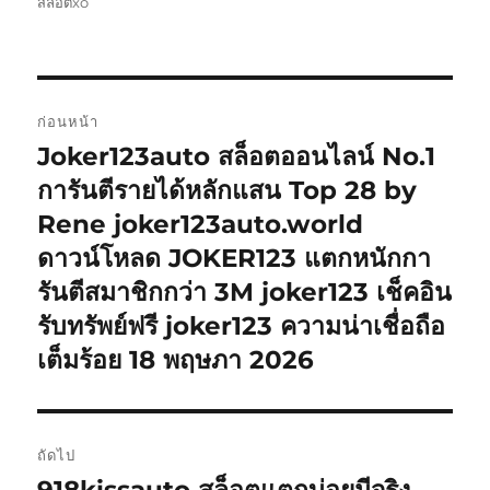
เขียน
เมื่อ
หมู่
กำกับ
สล็อตxo
แนะแนว
ก่อนหน้า
เรื่อง
Joker123auto สล็อตออนไลน์ No.1
เรื่อง
ก่อน
การันตีรายได้หลักแสน Top 28 by
หน้า:
Rene joker123auto.world
ดาวน์โหลด JOKER123 แตกหนักกา
รันตีสมาชิกกว่า 3M joker123 เช็คอิน
รับทรัพย์ฟรี joker123 ความน่าเชื่อถือ
เต็มร้อย 18 พฤษภา 2026
ถัดไป
เรื่อง