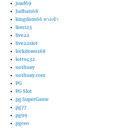
juad69
Judhai168
kingdom66 ทางเข้า
lion123
live22
live22slot
lockdown168
lotto432
no1huay
no1huay.com
PG
PG Slot
pg SuperGame
pg77
pg99
pgceo