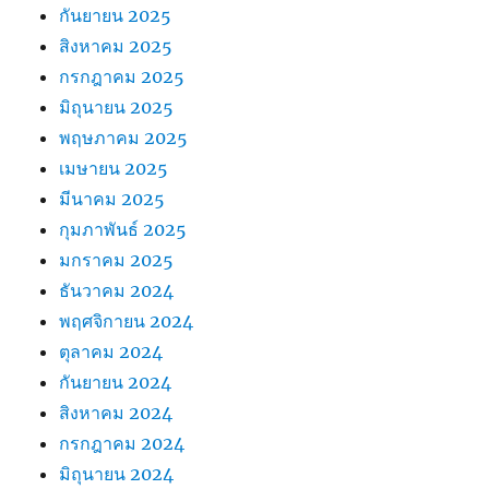
กันยายน 2025
สิงหาคม 2025
กรกฎาคม 2025
มิถุนายน 2025
พฤษภาคม 2025
เมษายน 2025
มีนาคม 2025
กุมภาพันธ์ 2025
มกราคม 2025
ธันวาคม 2024
พฤศจิกายน 2024
ตุลาคม 2024
กันยายน 2024
สิงหาคม 2024
กรกฎาคม 2024
มิถุนายน 2024