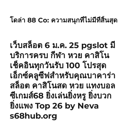
โดล่า 88 Co: ความสนุกที่ไม่มีที่สิ้นสุด
เว็บสล็อต 6 ม.ค. 25 pgslot มี
บริการครบ กีฬา หวย คาสิโน
เช็คอินทุกวันรับ 100 โปรสุด
เอ็กซ์คลูซีฟสำหรับคุณบาคาร่า
สล็อต คาสิโนสด หวย แทงบอล
ซีเกมส์68 ยิ่งเล่นยิ่งหรู ยิ่งบวก
ยิ่งแพง Top 26 by Neva
s68hub.org