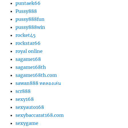
puntaek66
Pussy888
pussy888fun
pussy888win
rocket45
rockstar66
royal online
sagame168
sagame168th
sagame168th.com
sawan888 ทดลองเล่น
scr888
sexy168
sexyauto168
sexybaccarat168.com
sexygame