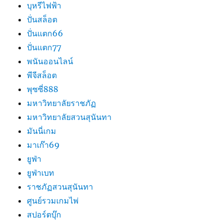
บุหรีไฟฟ้า
ปั่นสล็อต
ปั่นแตก66
ปั่นแตก77
พนันออนไลน์
พีจีสล็อต
พุซซี่888
มหาวิทยาลัยราชภัฏ
มหาวิทยาลัยสวนสุนันทา
มันนี่เกม
มาเก๊า69
ยูฟ่า
ยูฟ่าเบท
ราชภัฏสวนสุนันทา
ศูนย์รวมเกมไพ่
สปอร์ตบุ๊ก