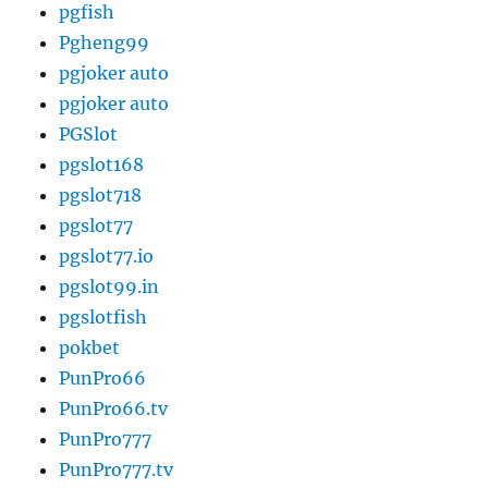
pgfish
Pgheng99
pgjoker auto
pgjoker auto
PGSlot
pgslot168
pgslot718
pgslot77
pgslot77.io
pgslot99.in
pgslotfish
pokbet
PunPro66
PunPro66.tv
PunPro777
PunPro777.tv