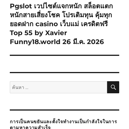
Pgslot เวปไซต์แจกหนัก สล็อตแตก
เรื่อง
ต่อ
หนักสายเสี่ยงโชค โปรเติมทุน คุ้มทุก
ไป:
ยอดฝาก casino เว็บแม่ เครดิตฟรี
Top 55 by Xavier
Funny18.world 26 มี.ค. 2026
ค้นห
ค้นหา:
การเป็นคนขยันและตั้งใจทำงานเป็นกำลังใจในการ
ตามหาความสำเร็จ