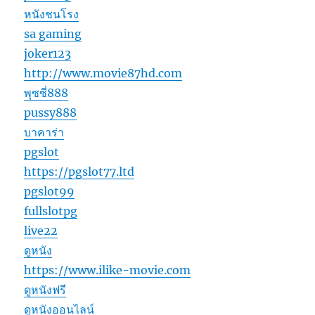
หนังชนโรง
sa gaming
joker123
http://www.movie87hd.com
พุซซี่888
pussy888
บาคาร่า
pgslot
https://pgslot77.ltd
pgslot99
fullslotpg
live22
ดูหนัง
https://www.ilike-movie.com
ดูหนังฟรี
ดูหนังออนไลน์