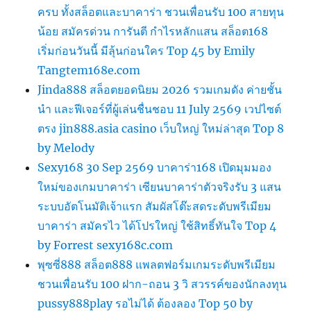
ครบ ทั้งสล็อตและบาคาร่า ชวนเพื่อนรับ 100 สายทุน
น้อย สมัครด่วน การันตี กำไรหลักแสน สล็อต168
เริ่มก่อนวันนี้ มีลุ้นก่อนใคร Top 45 by Emily
Tangtem168e.com
Jinda888 สล็อตยอดนิยม 2026 รวมเกมดัง ค่ายชั้น
นำ และฟีเจอร์ที่ผู้เล่นชื่นชอบ 11 July 2569 เวปไซต์
ตรง jin888.asia casino เว็บใหญ่ ใหม่ล่าสุด Top 8
by Melody
Sexy168 30 Sep 2569 บาคาร่า168 เปิดมุมมอง
ใหม่ของเกมบาคาร่า เซียนบาคาร่าตัวจริงรับ 3 แสน
ระบบอัตโนมัติเจ้าแรก สัมผัสโต๊ะสดระดับพรีเมียม
บาคาร่า สมัครไว ได้โปรใหญ่ ใช้สิทธิ์ทันใจ Top 4
by Forrest sexy168c.com
พุซซี่888 สล็อต888 แพลตฟอร์มเกมระดับพรีเมียม
ชวนเพื่อนรับ 100 ฝาก-ถอน 3 วิ สวรรค์ของนักลงทุน
pussy888play รอไม่ได้ ต้องลอง Top 50 by