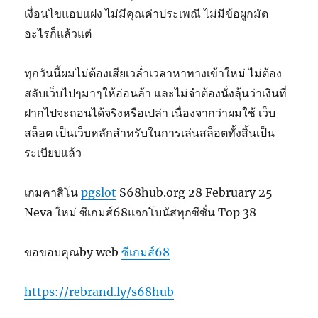
เงื่อนไขแอบแฝง ไม่มีคุณค่าประเพณี ไม่มีข้อผูกมัด
อะไรก็แล้วแต่
ทุกวันนี้ผมไม่ต้องเสียเวล่ำเวลาหาทางเข้าใหม่ ไม่ต้อง
สลับเว็บไปๆมาๆให้อ่อนล้า และไม่จำต้องนั่งลุ้นว่าเงินที่
ฝากไปจะถอนได้จริงหรือเปล่า เนื่องจากว่าผมใช้ เว็บ
สล็อต เป็นเว็บหลักสำหรับในการเล่นสล็อตทั้งสิ้นเป็น
ระเบียบแล้ว
เกมคาสิโน
pgslot
S68hub.org 28 February 25
Neva ใหม่ ซีเกมส์68แจกโบนัสทุกซีซั่น Top 38
ขอขอบคุณby web
ซีเกมส์68
https://rebrand.ly/s68hub