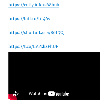
https://cutly.info/s68hub
https://bitt.to/l1146v
https://shorturl.asia/86L7Q
https://t.co/LVPzkzFhUF