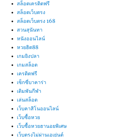
สล็อตเครดิตฟรี
สล็อตเว็บตรง
สล็อตเว็บตรง 168
สวนสุนันทา
หนังออนไลน์
หวยฮิต88
เกมยิงปลา
เกมสล็อต
เครดิตฟรี
เซ็กซี่บาคาร่า
เดิมพันกีฬา
เล่นสล็อต
เว็บคาสิโนออนไลน์
เว็บซื้อหวย
เว็บซื้อหวยฮานอยพิเศษ
เว็บตรงไม่ผ่านเอเย่นต์