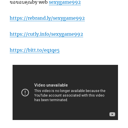
ขอขอบคุณby web
sexygame992
https://rebrand.ly/sexygame992
https://cutly.info/sexygame992
https://bitt.to/eq1qe5