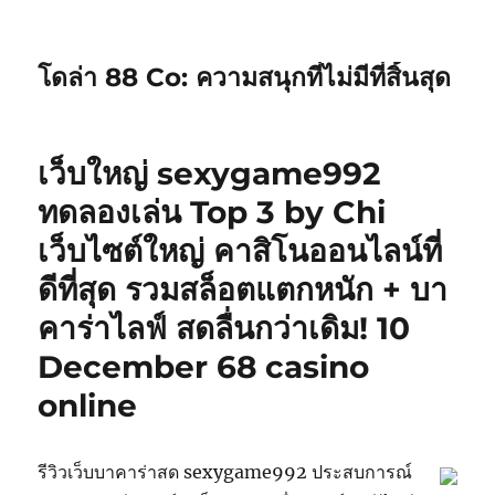
โดล่า 88 Co: ความสนุกที่ไม่มีที่สิ้นสุด
เว็บใหญ่ sexygame992
ทดลองเล่น Top 3 by Chi
เว็บไซต์ใหญ่ คาสิโนออนไลน์ที่
ดีที่สุด รวมสล็อตแตกหนัก + บา
คาร่าไลฟ์ สดลื่นกว่าเดิม! 10
December 68 casino
online
รีวิวเว็บบาคาร่าสด sexygame992 ประสบการณ์