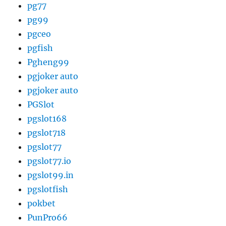
pg77
pg99
pgceo
pgfish
Pgheng99
pgjoker auto
pgjoker auto
PGSlot
pgslot168
pgslot718
pgslot77
pgslot77.io
pgslot99.in
pgslotfish
pokbet
PunPro66