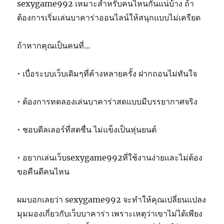
sexygame992 เหมาะสำหรับคนไหนกันแน่บ้าง ถ้า
ต้องการเริ่มเล่นบาคาร่าออนไลน์ให้สนุกแบบไม่เครียด
ถ้าหากคุณเป็นคนที่…
• เบื่อระบบเว็บเดิมๆที่ค้างหลายครั้ง ฝากถอนไม่ทันใจ
• ต้องการทดลองเล่นบาคาร่าสดแบบมีบรรยากาศจริง
• ชอบดีลเลอร์ที่สดชื่น ไม่แข็งเป็นหุ่นยนต์
• อยากเล่นเว็บsexygame992ที่ใช้งานง่ายและไม่ต้อง
ขอคืนดีคนไหน
ผมบอกเลยว่า sexygame992 จะทำให้คุณเปลี่ยนแปลง
มุมมองเกี่ยวกับเว็บบาคาร่า เพราะเหตุว่าเขาไม่ได้เพียง