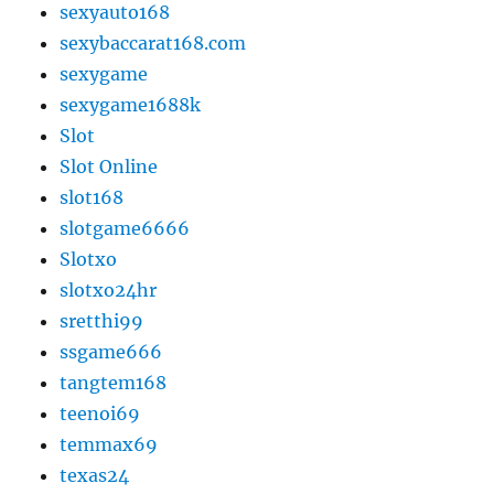
sexyauto168
sexybaccarat168.com
sexygame
sexygame1688k
Slot
Slot Online
slot168
slotgame6666
Slotxo
slotxo24hr
sretthi99
ssgame666
tangtem168
teenoi69
temmax69
texas24