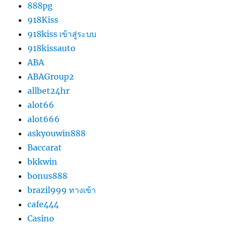
888pg
918Kiss
918kiss เข้าสู่ระบบ
918kissauto
ABA
ABAGroup2
allbet24hr
alot66
alot666
askyouwin888
Baccarat
bkkwin
bonus888
brazil999 ทางเข้า
cafe444
Casino