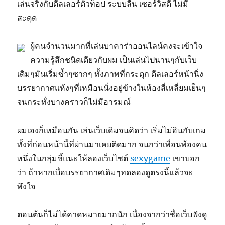
เล่นจริงกับดีลเลอร์ตัวท็อป ระบบลื่น เซอร์วิสดี ไม่มี
สะดุด
ผู้คนจำนวนมากที่เล่นบาคาร่าออนไลน์คงจะเข้าใจ
ความรู้สึกชนิดเดียวกับผม เป็นเล่นไปนานๆกับเว็บ
เดิมๆมันเริ่มซ้ำๆซากๆ ทั้งภาพที่กระตุก ดีลเลอร์หน้านิ่ง
บรรยากาศแห้งๆที่เหมือนนั่งอยู่ข้างในห้องสี่เหลี่ยมเย็นๆ
จนกระทั่งบางคราวก็ไม่มีอารมณ์
ผมเองก็เหมือนกัน เล่นเว็บเดิมจนคิดว่า เริ่มไม่อินกับเกม
ทั้งที่ก่อนหน้านี้ที่ผ่านมาเคยติดมาก จนกว่าเพื่อนพ้องคน
หนึ่งในกลุ่มชี้แนะให้ลองเว็บไซต์
sexygame
เขาบอก
ว่า ถ้าหากเบื่อบรรยากาศเดิมๆทดลองดูตรงนี้แล้วจะ
พึงใจ
ตอนต้นก็ไม่ได้คาดหมายมากนัก เนื่องจากว่าชื่อเว็บฟังดู