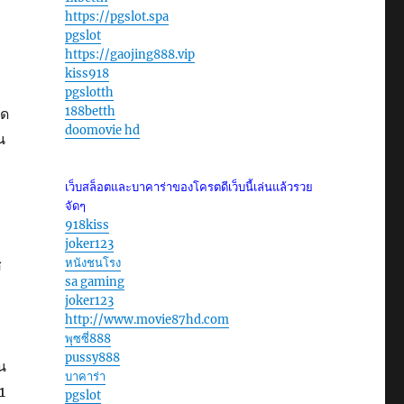
https://pgslot.spa
pgslot
https://gaojing888.vip
kiss918
pgslotth
188betth
อด
doomovie hd
น
เว็บสล็อตและบาคาร่าของโครตดีเว็บนี้เล่นแล้วรวย
จัดๆ
918kiss
joker123
หนังชนโรง
ส
sa gaming
joker123
http://www.movie87hd.com
พุซซี่888
pussy888
น
บาคาร่า
1
pgslot