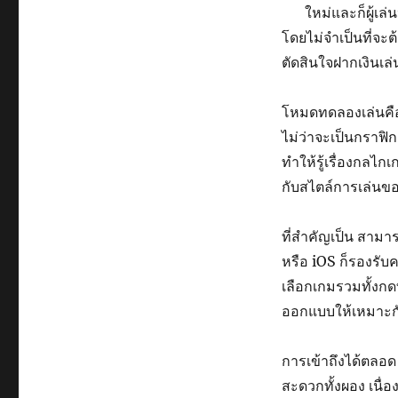
ใหม่และก็ผู้เ
โดยไม่จำเป็นที่จะต
ตัดสินใจฝากเงินเล่
โหมดทดลองเล่นคือ 
ไม่ว่าจะเป็นกราฟิก
ทำให้รู้เรื่องกล
กับสไตล์การเล่นของ
ที่สำคัญเป็น สามา
หรือ iOS ก็รองรับ
เลือกเกมรวมทั้งกด
ออกแบบให้เหมาะกั
การเข้าถึงได้ตลอด
สะดวกทั้งผอง เนื่อ