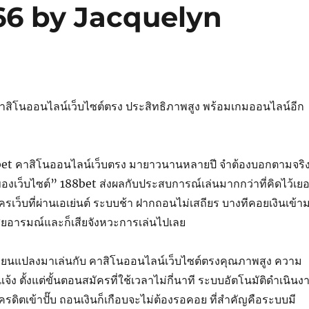
p 66 by Jacquelyn
าสิโนออนไลน์เว็บไซต์ตรง ประสิทธิภาพสูง พร้อมเกมออนไลน์อีก
bet คาสิโนออนไลน์เว็บตรง มายาวนานหลายปี จำต้องบอกตามจริ
องเว็บไซต์” 188bet ส่งผลกับประสบการณ์เล่นมากกว่าที่คิดไว้เย
รเว็บที่ผ่านเอเย่นต์ ระบบช้า ฝากถอนไม่เสถียร บางทีคอยเงินเข้า
เสียอารมณ์และก็เสียจังหวะการเล่นไปเลย
ี่ยนแปลงมาเล่นกับ คาสิโนออนไลน์เว็บไซต์ตรงคุณภาพสูง ความ
แจ้ง ตั้งแต่ขั้นตอนสมัครที่ใช้เวลาไม่กี่นาที ระบบอัตโนมัติดำเนินง
 เครดิตเข้าปั๊บ ถอนเงินก็เกือบจะไม่ต้องรอคอย ที่สำคัญคือระบบมี