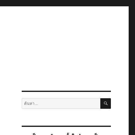
ค้นหา
ค้นหา: