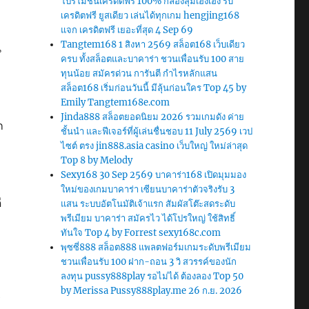
โปรโมชั่นเครดิตฟรี 100% กล่องสุ่มเฮงเฮง รับ
เครดิตฟรี ยูสเดียว เล่นได้ทุกเกม hengjing168
แจก เครดิตฟรี เยอะที่สุด 4 Sep 69
Tangtem168 1 สิงหา 2569 สล็อต168 เว็บเดียว
น
ครบ ทั้งสล็อตและบาคาร่า ชวนเพื่อนรับ 100 สาย
ง
ทุนน้อย สมัครด่วน การันตี กำไรหลักแสน
สล็อต168 เริ่มก่อนวันนี้ มีลุ้นก่อนใคร Top 45 by
Emily Tangtem168e.com
Jinda888 สล็อตยอดนิยม 2026 รวมเกมดัง ค่าย
ก
ชั้นนำ และฟีเจอร์ที่ผู้เล่นชื่นชอบ 11 July 2569 เวป
ไซต์ ตรง jin888.asia casino เว็บใหญ่ ใหม่ล่าสุด
Top 8 by Melody
Sexy168 30 Sep 2569 บาคาร่า168 เปิดมุมมอง
ใหม่ของเกมบาคาร่า เซียนบาคาร่าตัวจริงรับ 3
ี
แสน ระบบอัตโนมัติเจ้าแรก สัมผัสโต๊ะสดระดับ
พรีเมียม บาคาร่า สมัครไว ได้โปรใหญ่ ใช้สิทธิ์
ทันใจ Top 4 by Forrest sexy168c.com
พุซซี่888 สล็อต888 แพลตฟอร์มเกมระดับพรีเมียม
ชวนเพื่อนรับ 100 ฝาก-ถอน 3 วิ สวรรค์ของนัก
ลงทุน pussy888play รอไม่ได้ ต้องลอง Top 50
by Merissa Pussy888play.me 26 ก.ย. 2026
ร