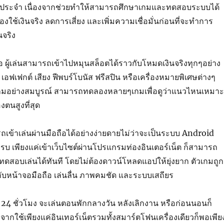
ล่นประจำ เนื่องจากช่วยทำให้สามารถศึกษาเกมและทดสอบระบบได้
้องใช้เงินจริง ลดการเสี่ยง และเพิ่มความเชื่อมั่นก่อนที่จะทำการ
นจริง
ผู้เล่นสามารถเข้าไปหมุนสล็อตได้ราวกับโหมดเงินจริงทุกๆอย่าง
 เอฟเฟกต์ เสียง ฟีพบร์โบนัส ฟรีสปิน หรือเครื่องหมายพิเศษต่างๆ
ไกเกมอย่างสมบูรณ์ สามารถทดลองหลายๆเกมเพื่อดูว่าแนวไหนเหมาะ
ตนสูงที่สุด
รถเข้าเล่นผ่านมือถือได้อย่างง่ายดายไม่ว่าจะเป็นระบบ Android
ครบ เพียงแค่เข้าเว็บไซต์ผ่านโปรแกรมท่องอินเตอร์เน็ต ก็สามารถ
ทดสอบเล่นได้ทันที โดยไม่ต้องดาวน์โหลดแอปให้ยุ่งยาก ตัวเกมถูก
บหน้าจอมือถือ เล่นลื่น ภาพคมชัด และระบบเสถียร
 24 ชั่วโมง จะเล่นตอนพักกลางวัน หลังเลิกงาน หรือก่อนนอนก็
งจากใช้เพียงแค่อินเทอร์เน็ตรวมทั้งสมาร์ตโฟนเครื่องเดียวก็พอเพีย