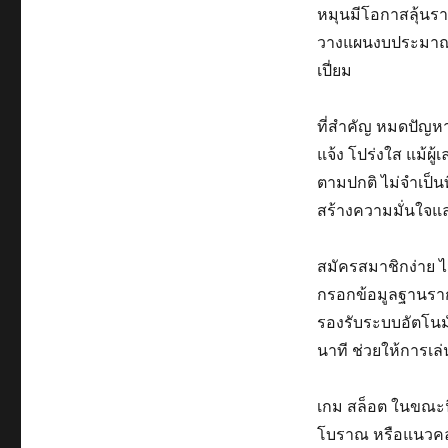
หมุนมีโอกาสลุ้นราง
วางแผนงบประมาณ เล
เปี่ยม
ที่สำคัญ หมดปัญหาเ
แจ้ง โปร่งใส แม้ผ
ตามปกติ ไม่จำเป็นที
สร้างความมั่นใจและ
สมัครสมาชิกง่าย ไม
กรอกข้อมูลฐานรากแ
รองรับระบบอัตโนมัติ
นาที ช่วยให้การเล่
เกม สล็อต ในขณะนี้
โบราณ หรือแนวคลา