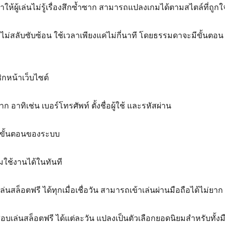
ห้ผู้เล่นไม่รู้เรื่องสึกซ้ำซาก สามารถแปลงเกมได้ตามสไตล์ที่ถูกใ
่สลับซับซ้อน ใช้เวลาเพียงแค่ไม่กี่นาที โดยธรรมดาจะมีขั้นตอน
ิกหน้าเว็บไซต์
 อาทิเช่น เบอร์โทรศัพท์ ตั้งชื่อผู้ใช้ และรหัสผ่าน
มขั้นตอนของระบบ
่มใช้งานได้ในทันที
สล็อตฟรี ได้ทุกเมื่อเชื่อวัน สามารถเข้าเล่นผ่านมือถือได้ไม่ยาก
บเล่นสล็อตฟรี ได้แต่ละวัน แปลงเป็นตัวเลือกยอดนิยมสำหรับทั้งม