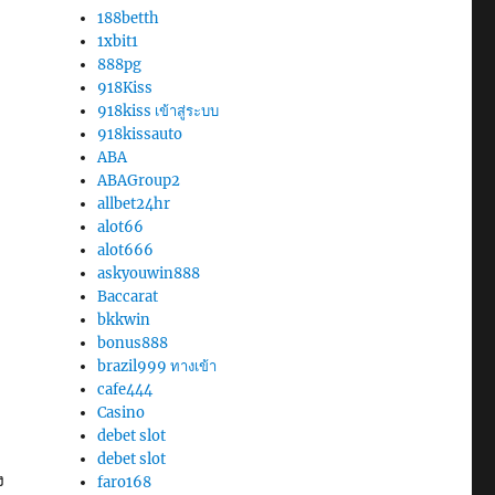
188betth
1xbit1
888pg
918Kiss
918kiss เข้าสู่ระบบ
918kissauto
ABA
ABAGroup2
allbet24hr
alot66
alot666
askyouwin888
Baccarat
bkkwin
bonus888
brazil999 ทางเข้า
cafe444
Casino
debet slot
debet slot
ง
faro168