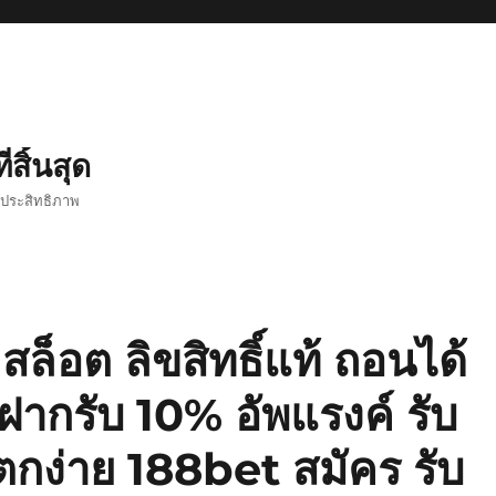
่สิ้นสุด
มีประสิทธิภาพ
ล็อต ลิขสิทธิ์แท้ ถอนได้
อดฝากรับ 10% อัพแรงค์ รับ
ตกง่าย 188bet สมัคร รับ