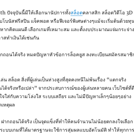
 ปัจจุบันนี้มีให้เลือกนานัปการทั้ง
สล็อต
คลาสสิก สล็อตวิดีโอ 3D
บโบนัสฟรีสปิน แจ็คพอต หรือฟีเจอร์พิเศษต่างๆแม้จะเริ่มต้นด้วยทุ
ถ้าหากคิดแผนดี เลือกเกมที่เหมาะสม และตั้งงบประมาณแจ่มกระจ่า
สทำเงินได้เช่นกัน
กถอนได้จริง หมดปัญหาหัวข้อการล็อคยูส ลงทะเบียนสมัครสมาชิ
่น สล็อต สิ่งที่ผู้เล่นเป็นห่วงสูงที่สุดคงหนีไม่พ้นเรื่อง “แตกจริง
ได้จริงหรือเปล่า” จากประสบการณ์ของผู้เล่นหลายคน เว็บไซต์ที่ด
จใส่กับความโล่งใส ระบบเสถียร และไม่มีปัญหาเล็กๆน้อยๆอย่าง
ดเหตุผล
ฝากถอนได้จริง เป็นจุดแข็งที่ทำให้คนจำนวนไม่น้อยตกลงใจเลือก
 ระบบเกมที่ได้มาตรฐานจะใช้การสุ่มผลแบบอัตโนมัติ ทำให้ทุกกา