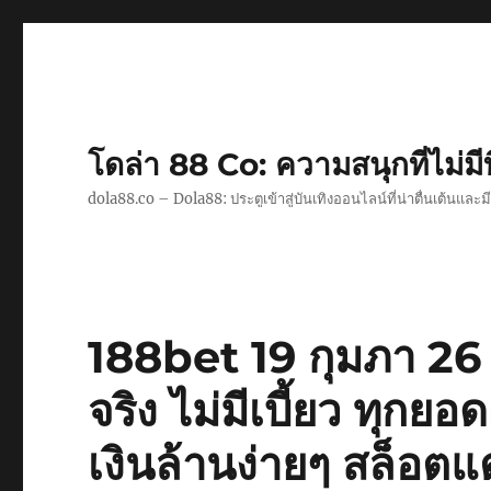
โดล่า 88 Co: ความสนุกที่ไม่มีที
dola88.co – Dola88: ประตูเข้าสู่บันเทิงออนไลน์ที่น่าตื่นเต้นและ
188bet 19 กุมภา 26 ส
จริง ไม่มีเบี้ยว ทุกย
เงินล้านง่ายๆ สล็อตแ