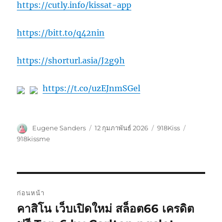
https://cutly.info/kissat-app
https://bitt.to/q42nin
https://shorturl.asia/J2g9h
https://t.co/uzEJnmSGel
ผู้
เขียน
หมวด
ป้าย
Eugene Sanders
12 กุมภาพันธ์ 2026
918Kiss
เขียน
เมื่อ
หมู่
กำกับ
918kissme
แนะแนว
ก่อนหน้า
เรื่อง
คาสิโน เว็บเปิดใหม่ สล็อต66 เครดิต
เรื่อง
ก่อน