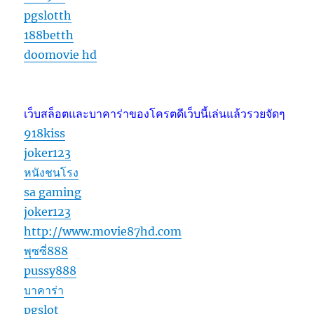
pgslotth
188betth
doomovie hd
เว็บสล็อตและบาคาร่าของโครตดีเว็บนี้เล่นแล้วรวยจัดๆ
918kiss
joker123
หนังชนโรง
sa gaming
joker123
http://www.movie87hd.com
พุซซี่888
pussy888
บาคาร่า
pgslot