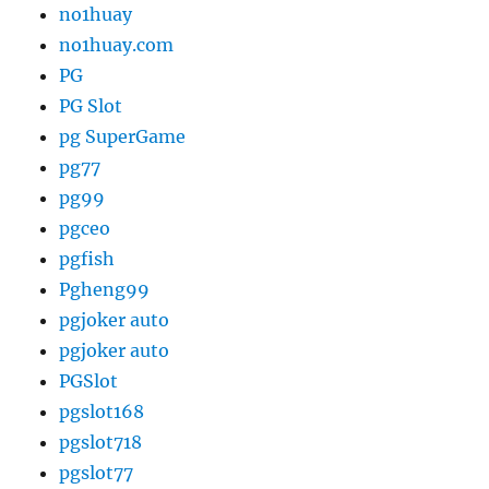
no1huay
no1huay.com
PG
PG Slot
pg SuperGame
pg77
pg99
pgceo
pgfish
Pgheng99
pgjoker auto
pgjoker auto
PGSlot
pgslot168
pgslot718
pgslot77