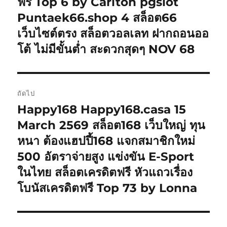
ฟรี Top 6 by Carlton pgslot
หน้า:
Puntaek66.shop 4 สล็อต66
เว็บไซต์ตรง สล็อตวอลเลท ฝากถอนออ
โต้ ไม่มีขั้นต่ำ สะดวกสุดๆ NOV 68
ถัดไป
Happy168 Happy168.casa 15
เรื่อง
ต่อ
March 2569 สล็อต168 เว็บใหญ่ ทุน
ไป:
หนา ต้องแฮปปี้168 แจกสมาชิกใหม่
500 อัตราจ่ายสูง แข่งขัน E-Sport
ในไทย สล็อตเครดิตฟรี หัวแถวเรื่อง
โบนัสเครดิตฟรี Top 73 by Lonna