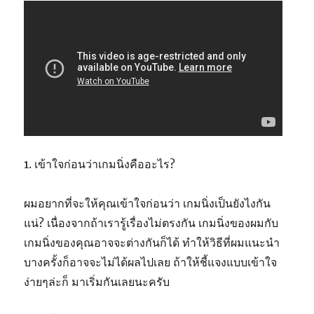
1. เข้าใจก่อนว่าเกมนิ่งคืออะไร?
ผมอยากที่จะให้คุณเข้าใจก่อนว่า เกมนิ่งเป็นยังไงกัน
แน่? เนื่องจากถ้าเรารู้เรื่องไม่ตรงกัน เกมนิ่งของผมกับ
เกมนิ่งของคุณอาจจะต่างกันก็ได้ ทำให้วิธีที่ผมแนะนำ
บางครั้งก็อาจจะไม่ได้ผลไปเลย ถ้าให้ชี้แจงแบบเข้าใจ
ง่ายๆล่ะก็ มาเริ่มกันเลยนะครับ