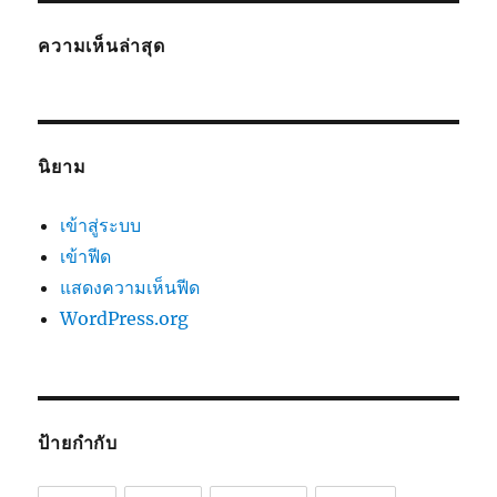
ความเห็นล่าสุด
นิยาม
เข้าสู่ระบบ
เข้าฟีด
แสดงความเห็นฟีด
WordPress.org
ป้ายกำกับ