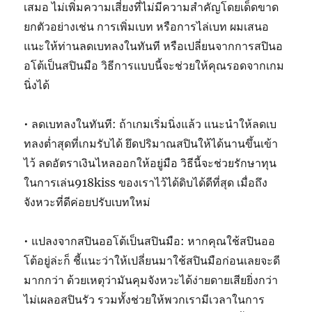
เสมอ ไม่เพิ่มความเสี่ยงที่ไม่มีความสำคัญโดยเด็ดขาด
ยกตัวอย่างเช่น การเพิ่มเบท หรือการไล่เบท ผมเสนอ
แนะให้ท่านลดเบทลงในทันที หรือเปลี่ยนจากการสปินอ
อโต้เป็นสปินมือ วิธีการแบบนี้จะช่วยให้คุณรอดจากเกม
นิ่งได้
• ลดเบทลงในทันที: ถ้าเกมเริ่มนิ่งแล้ว แนะนำให้ลดเบ
ทลงต่ำสุดที่เกมรับได้ ยึดปริมาณสปินให้ได้นานขึ้นเข้า
ไว้ ลดอัตราเงินไหลออกให้อยู่มือ วิธีนี้จะช่วยรักษาทุน
ในการเล่น918kiss ของเราไว้ได้ดิบได้ดีที่สุด เมื่อถึง
จังหวะที่ดีค่อยปรับเบทใหม่
• แปลงจากสปินออโต้เป็นสปินมือ: หากคุณใช้สปินออ
โต้อยู่ล่ะก็ ชี้แนะว่าให้เปลี่ยนมาใช้สปินมือก่อนเลยจะดี
มากกว่า ด้วยเหตุว่ามันคุมจังหวะได้ง่ายดายเสียยิ่งกว่า
ไม่เผลอสปินรัว รวมทั้งช่วยให้พวกเรามีเวลาในการ