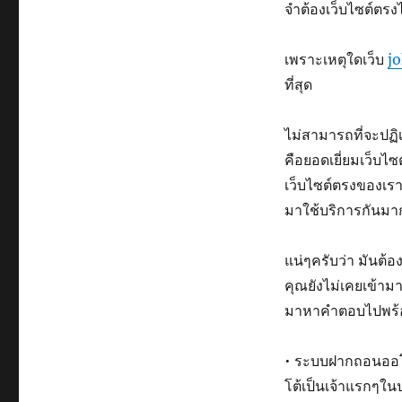
จำต้องเว็บไซต์ตรงไ
เพราะเหตุใดเว็บ
j
ที่สุด
ไม่สามารถที่จะปฏิ
คือยอดเยี่ยมเว็บไซ
เว็บไซต์ตรงของเรา
มาใช้บริการกันมา
แน่ๆครับว่า มันต้
คุณยังไม่เคยเข้าม
มาหาคำตอบไปพร้อม
• ระบบฝากถอนออโต
โต้เป็นเจ้าแรกๆ