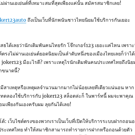
ม่ผ่านเอเย่นต์ที่เหมาะสมที่สุดเพียงแค่นั้น สมัครสมาชิกเลย!
oker123auto
ถึงเป็นเว็บที่นักพนันชาวไทยนิยมใช้บริการกันเยอะ
เสธได้เลยว่านักเดิมพันคนไทยรัก โจ๊กเกอร์123 เยอะแค่ไหน เพราะน
ต์ตรงไม่ผ่านเอเย่นต์ยอดนิยมเป็นลำดับหนึ่งของเมืองไทยเลยก็ว่าได้
 joker123 มีอะไรดี? เพราะเหตุไรนักเดิมพันคนประเทศไทยถึงนิย
กขนาดนี้?
องมีสาเหตุหรือเหตุผลจำนวนมากมากไม่น้อยเลยทีเดียวแน่นอน หาก
าทดลองใช้บริการกับ joker123 สล็อตล่ะก็ ในพาร์ทนี้ ผมจะพาคุณ
เพียงกันเองครับผม ลุยกันได้เลย!
้: เว็บไซต์ตรงของพวกเราเป็นเว็บที่เปิดให้บริการระบบฝากถอน
ในประเทศไทย ทำให้สมาชิกสามารถทำรายการฝากหรือถอนด้วยตัว