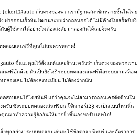
ูง: Joker123auto เว็บตรงของพวกเรามีฐานสมาชิกหลายชิ้นในไท
จริง ฝากถอนเร็วทันใจผ่านระบบฝากถอนออโต้ ไม่มีค้างใบเสร็จรับเง
กับผู้ใช้งานได้อย่างไม่ต้องสงสัย มาลองกันได้เลยจ้ะครับ
ทดสอบเล่นฟรีที่คุณไม่สมควรพลาด!
123auto ชี้แนะคุณไว้ตั้งแต่ต้นเลยจ้านะครับว่า เว็บตรงของพวกเรา
นฟรีอีกด้วย มันเป็นยังไง? ระบบทดลองเล่นฟรีคือระบบเกมสล็อตท
ทดลองเล่น ไม่ต้องลงทะเบียน ไม่ต้องฝากเงิน
ดสอบเล่นได้โดยทันที แต่ว่าคุณจะไม่สามารถถอนเครดิตด้านใน
เองครับ ซึ่งระบบทดลองเล่นฟรีบน โจ๊กเกอร์123 จะเป็นแบบไหนนั้น
าคุณมาทำความรู้จักกันให้มากยิ่งขึ้นเองขอรับ เลทโก!
กสิ่งทุกอย่าง: ระบบทดสอบเล่นจะใช้ข้อตกลง ฟีพบร์ และอัตราการ