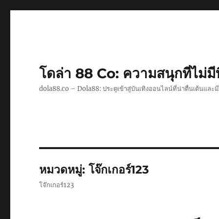
โดล่า 88 Co: ความสนุกที่ไม่มีที
dola88.co – Dola88: ประตูเข้าสู่บันเทิงออนไลน์ที่น่าตื่นเต้นและ
หมวดหมู่:
โจ๊กเกอร์123
โจ๊กเกอร์123