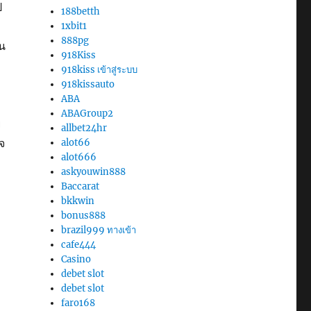
ป
188betth
1xbit1
888pg
ิน
918Kiss
918kiss เข้าสู่ระบบ
918kissauto
ABA
ABAGroup2
ย
allbet24hr
จ
alot66
alot666
askyouwin888
Baccarat
bkkwin
bonus888
brazil999 ทางเข้า
cafe444
Casino
debet slot
debet slot
faro168