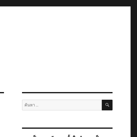
ค้นหา
ค้นหา: