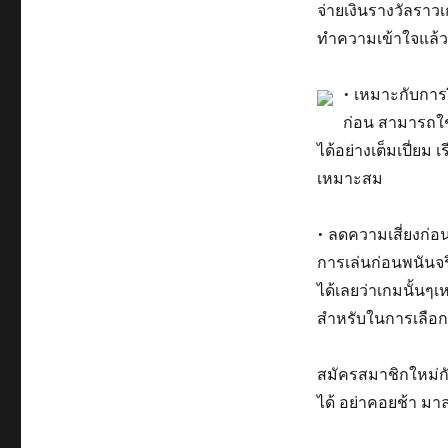
จ่ายเงินรางวัลราว
ทำความเข้าใจแล้ว
• เหมาะกับกา
ก่อน สามารถใช
ได้อย่างเต็มเปี่ย
เหมาะสม
• ลดความเสี่ยงก่อ
การเล่นก่อนพนันจร
ได้เลยว่าเกมนั้นๆ
สำหรับในการเลือกเ
สมัครสมาชิกใหม่กั
ได้ อย่าคอยช้า มา