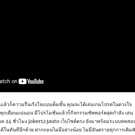
ล้วก็ความรื่นเริงใจแบบเต็มขั้น คุณจะได้เล่นเกมโปรดในดวงใจ
ทุกเดือนแน่นอน มีโปรโมชั่นแล้วก็กิจกรรมซัพพอร์ตสุดกำลัง เล่น
ด 24 ชั่วโมง joker123auto เว็บไซต์ตรง ยังมาพร้อมระบบทดสอ
ได้ในทันทีอีกด้วย ฝากถอนไม่มีอย่างน้อย ไม่มีอันตรายทุกการเดิมพ