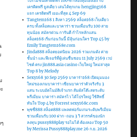
โปรโมชั่นเครดิตฟรี 100% กล่องสุ่มเฮงเฮง รับ
เครดิตฟรี ยูสเดียว เล่นได้ทุกเกม hengjing168
แจก เครดิตฟรี เยอะที่สุด 4 Sep 69
Tangtem168 1 สิงหา 2569 สล็อต168 เว็บเดียว
ครบ ทั้งสล็อตและบาคาร่า ชวนเพื่อนรับ 100 สาย
ทุนน้อย สมัครด่วน การันตี กำไรหลักแสน
สล็อต168 เริ่มก่อนวันนี้ มีลุ้นก่อนใคร Top 45 by
น
Emily Tangtem168e.com
Jinda888 สล็อตยอดนิยม 2026 รวมเกมดัง ค่าย
บ
ชั้นนำ และฟีเจอร์ที่ผู้เล่นชื่นชอบ 11 July 2569 เวป
ไซต์ ตรง jin888.asia casino เว็บใหญ่ ใหม่ล่าสุด
Top 8 by Melody
Sexy168 30 Sep 2569 บาคาร่า168 เปิดมุมมอง
บ
ใหม่ของเกมบาคาร่า เซียนบาคาร่าตัวจริงรับ 3
จะ
แสน ระบบอัตโนมัติเจ้าแรก สัมผัสโต๊ะสดระดับ
พรีเมียม บาคาร่า สมัครไว ได้โปรใหญ่ ใช้สิทธิ์
ทันใจ Top 4 by Forrest sexy168c.com
พุซซี่888 สล็อต888 แพลตฟอร์มเกมระดับพรีเมียม
ชวนเพื่อนรับ 100 ฝาก-ถอน 3 วิ สวรรค์ของนัก
งๆ
ลงทุน pussy888play รอไม่ได้ ต้องลอง Top 50
by Merissa Pussy888play.me 26 ก.ย. 2026