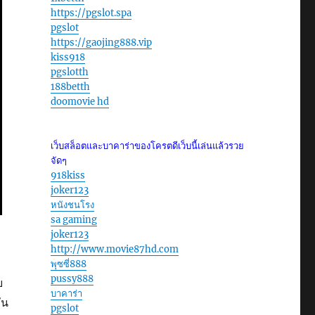
https://pgslot.spa
pgslot
https://gaojing888.vip
kiss918
pgslotth
188betth
doomovie hd
เว็บสล็อตและบาคาร่าของโครตดีเว็บนี้เล่นแล้วรวย
จัดๆ
918kiss
joker123
หนังชนโรง
sa gaming
joker123
http://www.movie87hd.com
พุซซี่888
pussy888
บ
บาคาร่า
ัน
pgslot