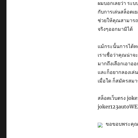
ผมบอกเลยว่า ระบบ
กับการเล่นสล็อตเ
ช่วยให้คุณสามารถ
จริงๆออกมามิได้
แม้กระนั้นการได้ทดส
เราเชื่อว่าคุณน่าจ
มากถึงเลือกเอาออก
และก็อยากลองเล่นเก
เมื่อใด ก็สมัครสมา
สล็อตเว็บตรง jok
joker123autoWE
ขอขอบพระคุณ