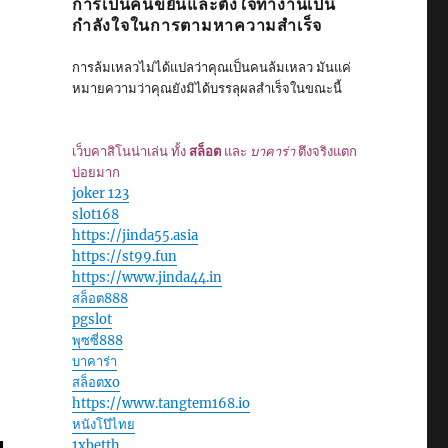
การเป็นคนขยันและตั้งใจทำงานเป็น
กำลังใจในการตามหาความสำเร็จ
การล้มเหลวไม่ได้แปลว่าคุณเป็นคนล้มเหลว มันแค่
หมายความว่าคุณยังมิได้บรรลุผลสำเร็จในขณะนี้
เว็บคาสิโนน่าเล่น ทั้ง
สล็อต
และ
บาคาร่า
ตึงจริงแตก
บ่อยมาก
joker 123
slot168
https://jinda55.asia
https://st99.fun
https://www.jinda44.in
สล็อต888
pgslot
พุซซี่888
บาคาร่า
สล็อตxo
https://www.tangtem168.io
หนังโป๊ไทย
1xbetth