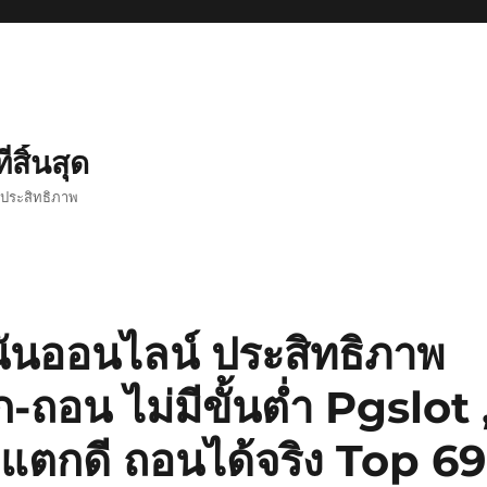
่สิ้นสุด
มีประสิทธิภาพ
นันออนไลน์ ประสิทธิภาพ
-ถอน ไม่มีขั้นต่ำ Pgslot 
h แตกดี ถอนได้จริง Top 69