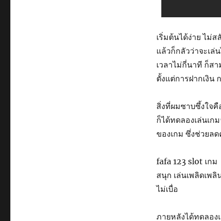
เริ่มต้นได้ง่าย ไม่
แล้วก็กลัวว่าจะเล่น
เวลาไม่กี่นาที ก็สา
ตั้งแต่การฝากเงิน
สิ่งที่ผมซาบซึ้งใจ
ก็ได้ทดลองเล่นเกม
ของเกม ซึ่งช่วยลด
fafa 123 slot เกม
สนุก เล่นเพลิดเพลิ
ไม่เบื่อ
ภายหลังได้ทดลองเ