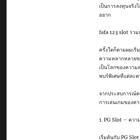
เป็นการลงทุนจริงไ
อยาก
fafa 123 slot รวม
ครั้งใดก็ตามผมเริ่
ความหลากหลายของค่
เป็นโลกของความสนุ
พบร์พิเศษที่แต่ละค่
จากประสบการณ์ตร
การเล่นเกมของค่าย
1. PG Slot – ความเ
เริ่มต้นกับ PG Slot