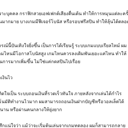
าะบุคคล กราฟิกสวยเอฟเฟกต์เสียงตื่นเต้น ทำให้การหมุนแต่ละครั
ลินมากมาย บางเกมมีฟีเจอร์โบนัส หรือรอบฟรีสปิน ทำให้ลุ้นได้ตลอ
รณ์นี้บันเทิงใจยิ่งขึ้น เป็นการได้เรียนรู้ ระบบเกมแบบเรียลไทม์ ผม
กมไหนมีโอกาสโบนัสสูง เกมไหนควรลงเดิมพันเยอะแค่ไหน ทำให้
นการมากเพิ่มขึ้น ไม่ใช่แค่กดสปินไปเรื่อย
กเงินไว
ผมติดใจเป็น ระบบถอนเงินที่รวดเร็วทันใจ ภายหลังจากเล่นได้กำไร
นมัติทำงานไวมาก ผมสามารถถอนเงินฝากบัญชีหรือวอลเล็ตได้
อนาน หรือผ่านคนกลางให้ยุ่งยาก
รู้สึกแน่ใจว่า แม้ว่าจะเริ่มต้นเล่นจากเกมทดลอง ผมก็สามารถกลาย