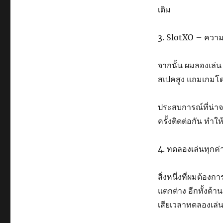
เดิม
3. SlotXO – ความเพ
จากนั้น ผมลองเล่น 
สเปคสูง แถมเกมโด
ประสบการณ์ที่น่า
ครั้งติดต่อกัน ทำให
4. ทดลองเล่นทุกค่
สิ่งหนึ่งที่ผมต้อง
แตกต่าง อีกทั้งด้
เสียเวลาทดลองเล่