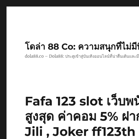
โดล่า 88 Co: ความสนุกที่ไม่มีที
dola88.co – Dola88: ประตูเข้าสู่บันเทิงออนไลน์ที่น่าตื่นเต้นและ
Fafa 123 slot เว็บพ
สูงสุด ค่าคอม 5% ฝาก
Jili , Joker ff123t