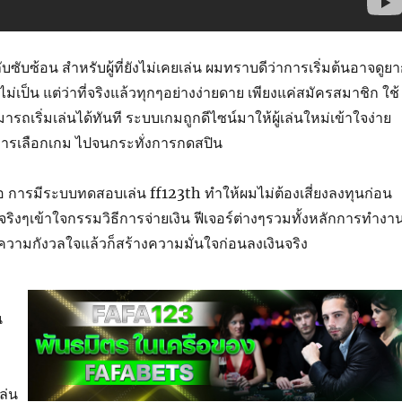
สลับซับซ้อน สำหรับผู้ที่ยังไม่เคยเล่น ผมทราบดีว่าการเริ่มต้นอาจดูย
ไม่เป็น แต่ว่าที่จริงแล้วทุกๆอย่างง่ายดาย เพียงแค่สมัครสมาชิก ใช้
มารถเริ่มเล่นได้ทันที ระบบเกมถูกดีไซน์มาให้ผู้เล่นใหม่เข้าใจง่าย
 การเลือกเกม ไปจนกระทั่งการกดสปิน
คือ การมีระบบทดสอบเล่น ff123th ทำให้ผมไม่ต้องเสี่ยงลงทุนก่อน
จริงๆเข้าใจกรรมวิธีการจ่ายเงิน ฟีเจอร์ต่างๆรวมทั้งหลักการทำงา
ความกังวลใจแล้วก็สร้างความมั่นใจก่อนลงเงินจริง
น
ล่น