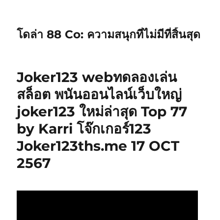
โดล่า 88 Co: ความสนุกที่ไม่มีที่สิ้นสุด
Joker123 webทดลองเล่น
สล็อต พนันออนไลน์เว็บใหญ่
joker123 ใหม่ล่าสุด Top 77
by Karri โจ๊กเกอร์123
Joker123ths.me 17 OCT
2567