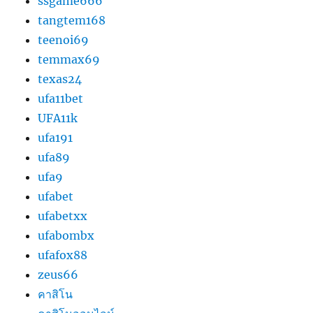
ssgame666
tangtem168
teenoi69
temmax69
texas24
ufa11bet
UFA11k
ufa191
ufa89
ufa9
ufabet
ufabetxx
ufabombx
ufafox88
zeus66
คาสิโน