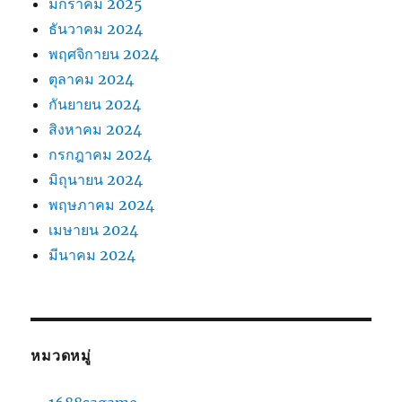
มกราคม 2025
ธันวาคม 2024
พฤศจิกายน 2024
ตุลาคม 2024
กันยายน 2024
สิงหาคม 2024
กรกฎาคม 2024
มิถุนายน 2024
พฤษภาคม 2024
เมษายน 2024
มีนาคม 2024
หมวดหมู่