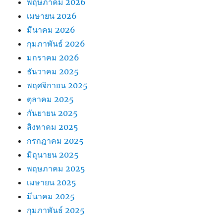
พฤษภาคม 2026
เมษายน 2026
มีนาคม 2026
กุมภาพันธ์ 2026
มกราคม 2026
ธันวาคม 2025
พฤศจิกายน 2025
ตุลาคม 2025
กันยายน 2025
สิงหาคม 2025
กรกฎาคม 2025
มิถุนายน 2025
พฤษภาคม 2025
เมษายน 2025
มีนาคม 2025
กุมภาพันธ์ 2025