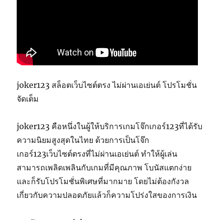
joker123 สล็อตเว็บไซต์ตรง ไม่ผ่านเอเย่นต์ โปรโมชั่น
จัดเต็ม
joker123 คือหนึ่งในผู้ให้บริการเกมโจ๊กเกอร์123ที่ได้รับ
ความนิยมสูงสุดในไทย ด้วยการเป็นโจ๊ก
เกอร์123เว็บไซต์ตรงที่ไม่ผ่านเอเย่นต์ ทำให้ผู้เล่น
สามารถเพลิดเพลินกับเกมที่มีคุณภาพ โบนัสแตกง่าย
และก็รับโปรโมชั่นพิเศษที่มากมาย โดยไม่ต้องกังวล
เกี่ยวกับความปลอดภัยแล้วก็ความโปร่งใสของการเงิน