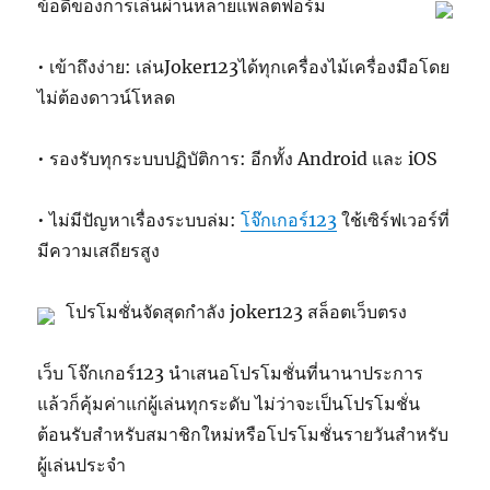
ข้อดีของการเล่นผ่านหลายแพลตฟอร์ม
• เข้าถึงง่าย: เล่นJoker123ได้ทุกเครื่องไม้เครื่องมือโดย
ไม่ต้องดาวน์โหลด
• รองรับทุกระบบปฏิบัติการ: อีกทั้ง Android และ iOS
• ไม่มีปัญหาเรื่องระบบล่ม:
โจ๊กเกอร์123
ใช้เซิร์ฟเวอร์ที่
มีความเสถียรสูง
โปรโมชั่นจัดสุดกำลัง joker123 สล็อตเว็บตรง
เว็บ โจ๊กเกอร์123 นำเสนอโปรโมชั่นที่นานาประการ
แล้วก็คุ้มค่าแก่ผู้เล่นทุกระดับ ไม่ว่าจะเป็นโปรโมชั่น
ต้อนรับสำหรับสมาชิกใหม่หรือโปรโมชั่นรายวันสำหรับ
ผู้เล่นประจำ