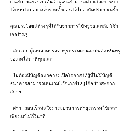
เงินสบายแล้วก็เร็วทันใจ ผู้เล่นสามารถฝากเงินเข้าระบบ
ได้แบบไม่มีอย่างต่ำรวมทั้งถอนได้ไม่จำกัดปริมาณครั้ง
คุณประโยชน์ต่างๆที่ได้รับจากการใช้ทรูวอเลทกับ โจ๊ก
เกอร์123
• สะดวก: ผู้เล่นสามารถทำธุรกรรมผ่านแอปพลิเคชันทรู
วอเลทได้ทุกที่ทุกเวลา
• ไม่ต้องมีบัญชีธนาคาร: เปิดโอกาสให้ผู้ที่ไม่มีบัญชี
ธนาคารสามารถเล่นเกมโจ๊กเกอร์123ได้อย่างสะดวก
สบาย
• ฝาก-ถอนเร็วทันใจ: กระบวนการทำธุรกรรมใช้เวลา
เพียงแต่ไม่กี่วินาที