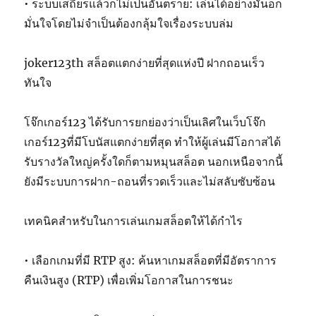
• ระบบเสถียรแล้วก็ไม่เป็นอันตราย: เล่นได้อย่างมั่นอก
มั่นใจโดยไม่จำเป็นต้องกลุ้มใจเรื่องระบบล่ม
joker123th สล็อตแตกง่ายที่สุดแห่งปี ฝากถอนเร็ว
ทันใจ
โจ๊กเกอร์123 ได้รับการยกย่องว่าเป็นเลิศในเว็บโจ๊ก
เกอร์123ที่มีโบนัสแตกง่ายที่สุด ทำให้ผู้เล่นมีโอกาสได้
รับรางวัลใหญ่ครั้งใดก็ตามหมุนสล็อต นอกเหนือจากนี้
ยังมีระบบการฝาก-ถอนที่รวดเร็วและไม่สลับซับซ้อน
เทคนิคสำหรับในการเล่นเกมสล็อตให้ได้กำไร
• เลือกเกมที่มี RTP สูง: ค้นหาเกมสล็อตที่มีอัตราการ
คืนเงินสูง (RTP) เพื่อเพิ่มโอกาสในการชนะ