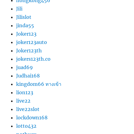
hongkong456
Jili
Jilislot
jinda55
Joker123
joker123auto
Joker123th
jokers123th.co
juad69
Judhai168
kingdom66 ทางเข้า
lion123
live22
live22slot
lockdown168
lotto432