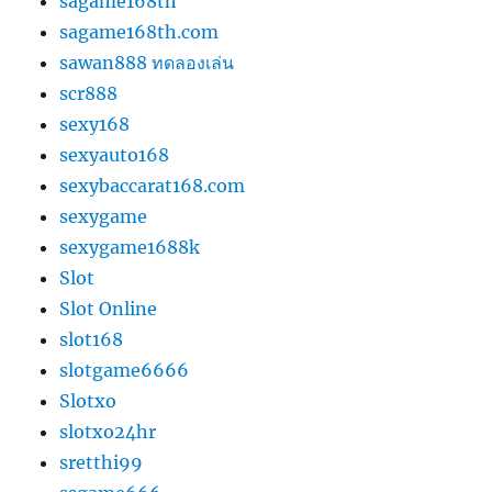
sagame168th
sagame168th.com
sawan888 ทดลองเล่น
scr888
sexy168
sexyauto168
sexybaccarat168.com
sexygame
sexygame1688k
Slot
Slot Online
slot168
slotgame6666
Slotxo
slotxo24hr
sretthi99