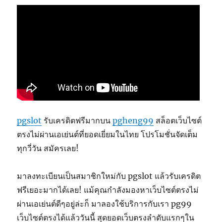
pgslot
รับเครดิตฟรีมากบน
pgheng99
สล็อตเว็บไซต์
ตรงไม่ผ่านเอเย่นต์ที่ยอดเยี่ยมในไทย โปรโมชั่นจัดเต็ม
ทุกวี่วัน สมัครเลย!
มาลงทะเบียนเป็นสมาชิกใหม่กับ pgslot แล้วรับเครดิต
ฟรีเยอะมากได้เลย! แม้คุณกำลังมองหาเว็บไซต์ตรงไม่
ผ่านเอเย่นต์ดีๆอยู่ล่ะก็ มาลองใช้บริการกับเรา pg99
เว็บไซต์ตรงได้แล้ววันนี้ สุดยอดเว็บตรงลำดับแรกๆใน