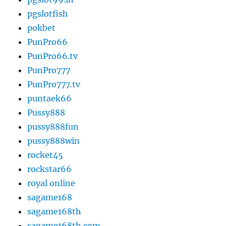
pgslotfish
pokbet
PunPro66
PunPro66.tv
PunPro777
PunPro777.tv
puntaek66
Pussy888
pussy888fun
pussy888win
rocket45
rockstar66
royal online
sagame168
sagame168th
sagame168th.com