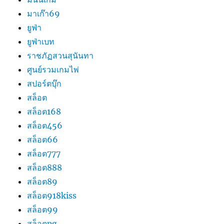
มาเก๊า69
ยูฟ่า
ยูฟ่าเบท
ราชภัฏสวนสุนันทา
ศูนย์รวมเกมไพ่
สปอร์ตบุ๊ก
สล็อต
สล็อต168
สล็อต456
สล็อต66
สล็อต777
สล็อต888
สล็อต89
สล็อต918kiss
สล็อต99
สล็อตpg