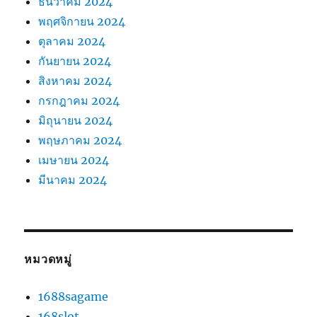
ธันวาคม 2024
พฤศจิกายน 2024
ตุลาคม 2024
กันยายน 2024
สิงหาคม 2024
กรกฎาคม 2024
มิถุนายน 2024
พฤษภาคม 2024
เมษายน 2024
มีนาคม 2024
หมวดหมู่
1688sagame
168slot