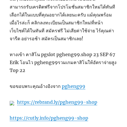
สามารถรับเครดิตฟรีจากโปรโมชั่นสมาชิกใหม่ได้ทันที
เลือกได้ในแบบที่คุณอยากได้เลยนะครับ แม้คุณพร้อม
เมื่อไรล่ะก็ คลิกลงทะเบียนเป็นสมาชิกใหม่ที่หน้า
เว็บไซต์ได้ในทันที สมัครฟรี ไม่เสียค่าใช้จ่าย ไร้คุณค่า
จารีต อย่ารอช้า สมัครเป็นสมาชิกเลย!
ทางเข้า คาสิโน pgslot pgheng99.shop 23 SEP 67
Erik โอนไว pgheng99รวมเกมคาสิโนให้อัตราจ่ายสูง
Top 22
ขอขอบพระคุณอ้างอิงจาก
pgheng99
https://rebrand.ly/pgheng99-shop
https://cutly.info/pgheng99-shop