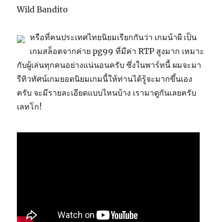
Wild Bandito
หรือที่คนประเทศไทยนิยมเรียกกันว่า เกมน้าผี เป็น
เกมสล็อตจากค่าย pg99 ที่มีค่า RTP สูงมาก เหมาะ
กับผู้เล่นทุกคนอย่างแน่นอนครับ ซึ่งในพาร์ทนี้ ผมจะมา
รีทิวทัศน์เกมยอดนิยมเกมนี้ให้ท่านได้รู้จะมากขึ้นเอง
ครับ จะมีรายละเอียดแบบไหนบ้าง เรามาดูกันเลยครับ
เลทโก!