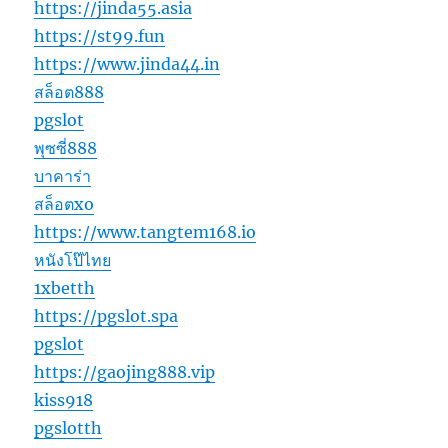
https://jinda55.asia
https://st99.fun
https://www.jinda44.in
สล็อต888
pgslot
พุซซี่888
บาคาร่า
สล็อตxo
https://www.tangtem168.io
หนังโป๊ไทย
1xbetth
https://pgslot.spa
pgslot
https://gaojing888.vip
kiss918
pgslotth