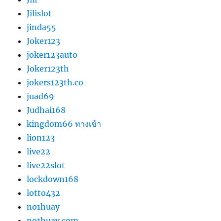
Jilislot
jinda55
Joker123
joker123auto
Joker123th
jokers123th.co
juad69
Judhai168
kingdom66 ทางเข้า
lion123
live22
live22slot
lockdown168
lotto432
no1huay
no1huay.com