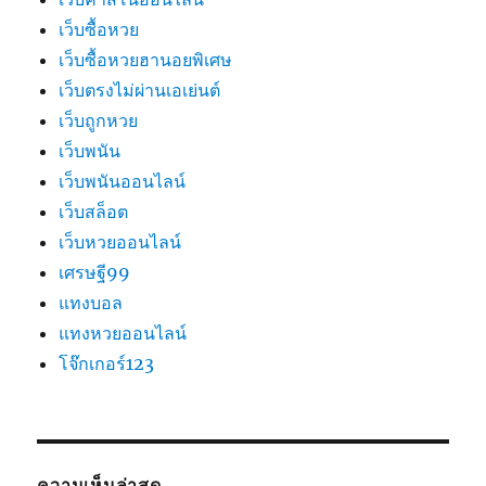
เว็บซื้อหวย
เว็บซื้อหวยฮานอยพิเศษ
เว็บตรงไม่ผ่านเอเย่นต์
เว็บถูกหวย
เว็บพนัน
เว็บพนันออนไลน์
เว็บสล็อต
เว็บหวยออนไลน์
เศรษฐี99
แทงบอล
แทงหวยออนไลน์
โจ๊กเกอร์123
ความเห็นล่าสุด