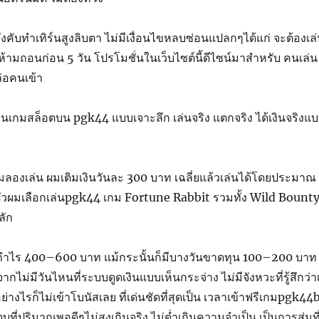
งคับทำเทิร์นสูงลิบตา ไม่มีเงื่อนไขหลบซ่อนแปลกๆได้แก่ จะต้องเล
ามถอนก่อน 5 วัน โปรโมชั่นในเว็บไซต์นี้ดีไซน์มาสำหรับ คนเล่น
ล่อคนเข้า
นเกมสล็อตบน pgk44 แบบเจาะลึก เล่นจริง แตกจริง ได้เงินจริงแ
ผมลองเล่น ผมเติมเงินวันละ 300 บาท เฉลี่ยแล้วเล่นได้โดยประมาณ
นตัวผมเลือกเล่นpgk44 เกม Fortune Rabbit รวมทั้ง Wild Bount
ลัก
ด้กำไร 400–600 บาท แม้กระนั้นก็มีบางวันขาดทุน 100–200 บาท
องจากไม่มีวันไหนที่ระบบดูดเงินแบบเห็นกระจ่าง ไม่มีจังหวะที่รู้สึกว่า
างไรก็ไม่เข้าโบนัสเลย ที่เด่นชัดที่สุดเป็น เวลาเข้าฟรีเกมpgk44
บที่ปริมาณพอดีๆไม่สูงเกินจริง ไม่ต่ำเกินความจำเป็น เป็นการสุ่มที