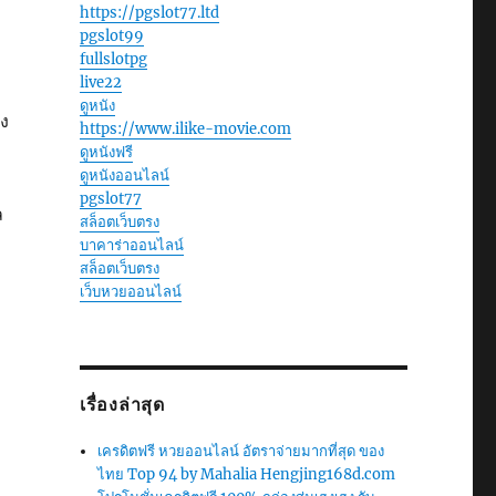
https://pgslot77.ltd
pgslot99
fullslotpg
live22
ดูหนัง
่ง
https://www.ilike-movie.com
ดูหนังฟรี
ดูหนังออนไลน์
pgslot77
ล
สล็อตเว็บตรง
บาคาร่าออนไลน์
สล็อตเว็บตรง
เว็บหวยออนไลน์
เรื่องล่าสุด
เครดิตฟรี หวยออนไลน์ อัตราจ่ายมากที่สุด ของ
ไทย Top 94 by Mahalia Hengjing168d.com