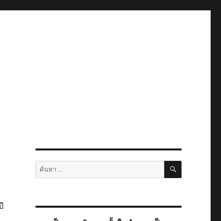
ค้นหา
ค้นหา:
ี