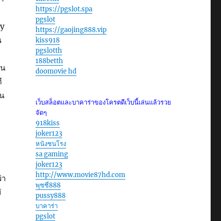
https://pgslot.spa
pgslot
ry
https://gaojing888.vip
น
kiss918
pgslotth
188betth
าน
doomovie hd
ี
ใน
เว็บสล็อตและบาคาร่าของโครตดีเว็บนี้เล่นแล้วรวย
จัดๆ
918kiss
joker123
หนังชนโรง
sa gaming
joker123
http://www.movie87hd.com
่า
พุซซี่888
่
pussy888
บาคาร่า
pgslot