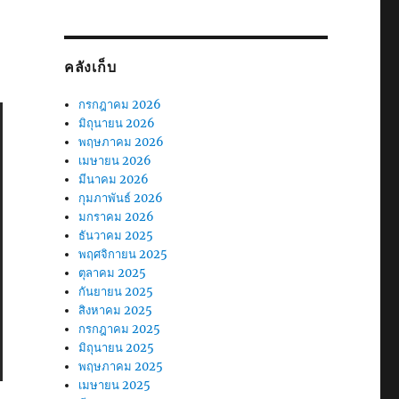
คลังเก็บ
กรกฎาคม 2026
มิถุนายน 2026
พฤษภาคม 2026
เมษายน 2026
มีนาคม 2026
กุมภาพันธ์ 2026
มกราคม 2026
ธันวาคม 2025
พฤศจิกายน 2025
ตุลาคม 2025
กันยายน 2025
สิงหาคม 2025
กรกฎาคม 2025
มิถุนายน 2025
พฤษภาคม 2025
เมษายน 2025