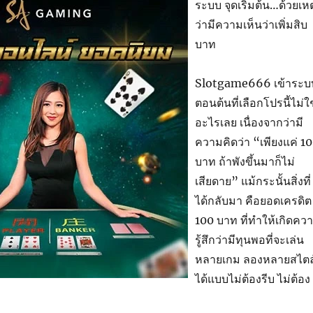
ระบบ จุดเริ่มต้น…ด้วยเหต
ว่ามีความเห็นว่าเพิ่มสิบ
บาท
Slotgame666 เข้าระบ
ตอนต้นที่เลือกโปรนี้ไม่ใช
อะไรเลย เนื่องจากว่ามี
ความคิดว่า “เพียงแค่ 10
บาท ถ้าพังขึ้นมาก็ไม่
เสียดาย” แม้กระนั้นสิ่งที่
ได้กลับมา คือยอดเครดิต
100 บาท ที่ทำให้เกิดคว
รู้สึกว่ามีทุนพอที่จะเล่น
หลายเกม ลองหลายสไตล
ได้แบบไม่ต้องรีบ ไม่ต้อง