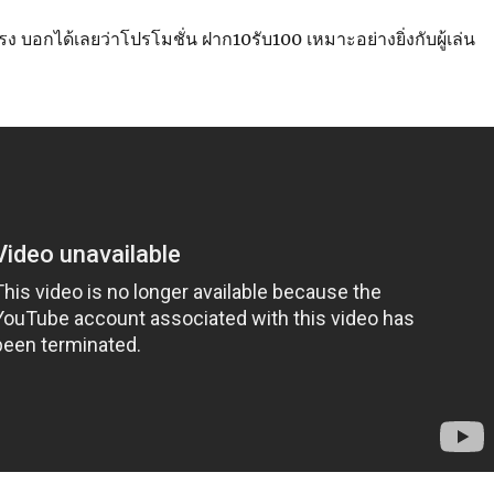
บอกได้เลยว่าโปรโมชั่น ฝาก10รับ100 เหมาะอย่างยิ่งกับผู้เล่น