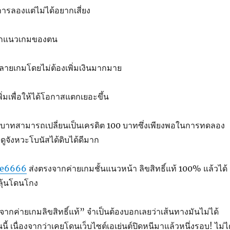
การลองแต่ไม่ได้อยากเสี่ยง
รู้จักแนวเกมของตน
หลายเกมโดยไม่ต้องเพิ่มเงินมากมาย
พิ่มเพื่อให้ได้โอกาสแตกเยอะขึ้น
ิบบาทสามารถเปลี่ยนเป็นเครดิต 100 บาทซึ่งเพียงพอในการทดลอง
ูจังหวะโบนัสได้ดิบได้ดีมาก
me6666
ส่งตรงจากค่ายเกมชั้นแนวหน้า ลิขสิทธิ์แท้ 100% แล้วได้
งลุ้นโดนโกง
จากค่ายเกมลิขสิทธิ์แท้” จำเป็นต้องบอกเลยว่าเส้นทางมันไม่ได้
้ เนื่องจากว่าเคยโดนเว็บไซต์เอเย่นต์ปิดหนีมาแล้วหนึ่งรอบ! ไม่ได