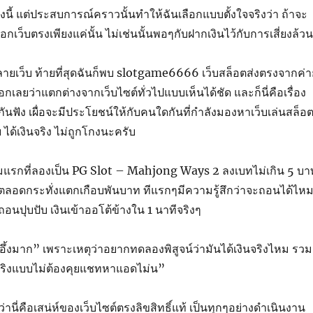
งนี้ แต่ประสบการณ์คราวนั้นทำให้ฉันเลือกแบบตั้งใจจริงว่า ถ้าจะ
ือกเว็บตรงเพียงแค่นั้น ไม่เช่นนั้นพอๆกับฝากเงินไว้กับการเสี่ยงล้ว
ยเว็บ ท้ายที่สุดฉันก็พบ slotgame6666 เว็บสล็อตส่งตรงจากค่า
กเลยว่าแตกต่างจากเว็บไซต์ทั่วไปแบบเห็นได้ชัด และก็นี่คือเรื่อง
ู่กันฟัง เผื่อจะมีประโยชน์ให้กับคนใดกันที่กำลังมองหาเว็บเล่นสล็อ
ได้เงินจริง ไม่ถูกโกงนะครับ
กมแรกที่ลองเป็น PG Slot – Mahjong Ways 2 ลงเบทไม่เกิน 5 บา
บตลอดกระทั่งแตกเกือบพันบาท ทีแรกๆมีความรู้สึกว่าจะถอนได้ไห
อนปุบปับ เงินเข้าออโต้ข้างใน 1 นาทีจริงๆ
“อึ้งมาก” เพราะเหตุว่าอยากทดลองพิสูจน์ว่ามันได้เงินจริงไหม รวม
้จริงแบบไม่ต้องคุยแชทหาแอดไม่น”
ว่านี่คือเสน่ห์ของเว็บไซต์ตรงลิขสิทธิ์แท้ เป็นทุกๆอย่างดำเนินงาน