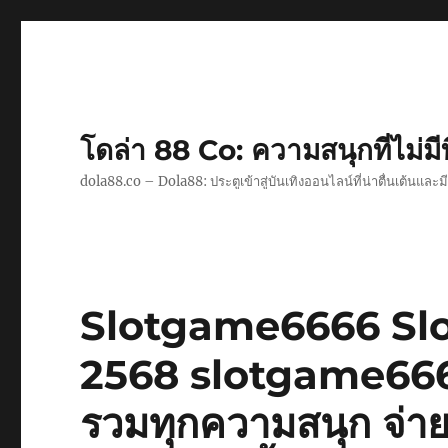
โดล่า 88 Co: ความสนุกที่ไม่มีที
dola88.co – Dola88: ประตูเข้าสู่บันเทิงออนไลน์ที่น่าตื่นเต้นและ
Slotgame6666 Sl
2568 slotgame6666 
รวมทุกความสนุก จ่าย