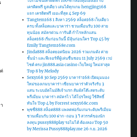
โปรโมชั่นเครดิตฟรี 100% กล่องสุ่มเฮงเฮง รับ
น
เครดิตฟรี ยูสเดียว เล่นได้ทุกเกม hengjing168
แจก เครดิตฟรี เยอะที่สุด 4 Sep 69
Tangtem168 1 สิงหา 2569 สล็อต168 เว็บเดียว
ครบ ทั้งสล็อตและบาคาร่า ชวนเพื่อนรับ 100 สาย
ทุนน้อย สมัครด่วน การันตี กำไรหลักแสน
สล็อต168 เริ่มก่อนวันนี้ มีลุ้นก่อนใคร Top 45 by
Emily Tangtem168e.com
Jinda888 สล็อตยอดนิยม 2026 รวมเกมดัง ค่าย
ชั้นนำ และฟีเจอร์ที่ผู้เล่นชื่นชอบ 11 July 2569 เวป
ไซต์ ตรง jin888.asia casino เว็บใหญ่ ใหม่ล่าสุด
ต่
Top 8 by Melody
Sexy168 30 Sep 2569 บาคาร่า168 เปิดมุมมอง
ใหม่ของเกมบาคาร่า เซียนบาคาร่าตัวจริงรับ 3
แสน ระบบอัตโนมัติเจ้าแรก สัมผัสโต๊ะสดระดับ
พรีเมียม บาคาร่า สมัครไว ได้โปรใหญ่ ใช้สิทธิ์
ทันใจ Top 4 by Forrest sexy168c.com
่า
พุซซี่888 สล็อต888 แพลตฟอร์มเกมระดับพรีเมียม
ชวนเพื่อนรับ 100 ฝาก-ถอน 3 วิ สวรรค์ของนัก
ลงทุน pussy888play รอไม่ได้ ต้องลอง Top 50
by Merissa Pussy888play.me 26 ก.ย. 2026