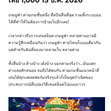
เลย 1,000 15 ธ.ค. 2026
เกมยูฟ่า ค่ายเกมชั้นหนึ่ง ที่สปินลื่นที่สุด รวมทั้งระบบออ
โต้ที่ทำให้ไม่ต้องการย้ายเว็บอีกเลย!
เวลากล่าวถึงการเล่นสล็อต เกมยูฟ่า หลายท่านอาจมี
ความรู้สึกเหมือนกันว่า เกมยูฟ่า ค่ายไหนก็แบบเดียวกัน
แต่สำหรับฉันที่ลองมาหลายเว็บ หลายค่าย
ทั้งลื่นบ้าง ค้างบ้าง เด้งบ้าง บอกตามจริงว่า…มันแตก
ต่างเลยสักหน่อย จนถึงได้พบกับ ค่ายเกมชั้นแนวหน้าที่
เล่นได้ทุกแพลตฟอร์มจริงๆแล้วก็เป็นจุดกำเนิดของ
ประสบการณ์ที่แปลงวิธีเล่นสล็อตไปแบบถาวร