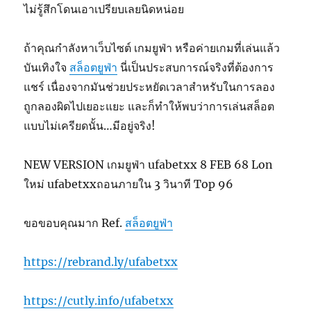
ไม่รู้สึกโดนเอาเปรียบเลยนิดหน่อย
ถ้าคุณกำลังหาเว็บไซต์ เกมยูฟ่า หรือค่ายเกมที่เล่นแล้ว
บันเทิงใจ
สล็อตยูฟ่า
นี่เป็นประสบการณ์จริงที่ต้องการ
แชร์ เนื่องจากมันช่วยประหยัดเวลาสำหรับในการลอง
ถูกลองผิดไปเยอะแยะ และก็ทำให้พบว่าการเล่นสล็อต
แบบไม่เครียดนั้น…มีอยู่จริง!
NEW VERSION เกมยูฟ่า ufabetxx 8 FEB 68 Lon
ใหม่ ufabetxxถอนภายใน 3 วินาที Top 96
ขอขอบคุณมาก Ref.
สล็อตยูฟ่า
https://rebrand.ly/ufabetxx
https://cutly.info/ufabetxx