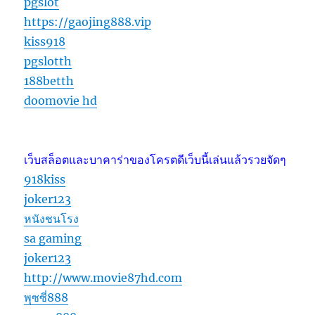
pgslot
https://gaojing888.vip
kiss918
pgslotth
188betth
doomovie hd
เว็บสล็อตและบาคาร่าของโครตดีเว็บนี้เล่นแล้วรวยจัดๆ
918kiss
joker123
หนังชนโรง
sa gaming
joker123
http://www.movie87hd.com
พุซซี่888