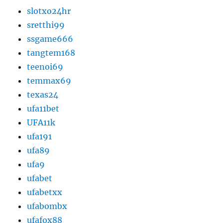
slotxo24hr
sretthi99
ssgame666
tangtem168
teenoi69
temmax69
texas24
ufa11bet
UFA11k
ufa191
ufa89
ufa9
ufabet
ufabetxx
ufabombx
ufafox88