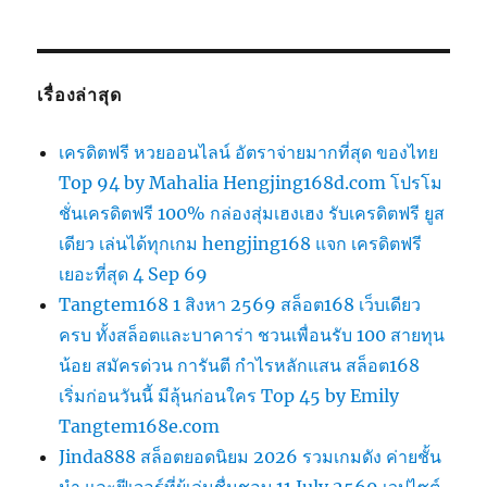
เรื่องล่าสุด
เครดิตฟรี หวยออนไลน์ อัตราจ่ายมากที่สุด ของไทย
Top 94 by Mahalia Hengjing168d.com โปรโม
ชั่นเครดิตฟรี 100% กล่องสุ่มเฮงเฮง รับเครดิตฟรี ยูส
เดียว เล่นได้ทุกเกม hengjing168 แจก เครดิตฟรี
เยอะที่สุด 4 Sep 69
Tangtem168 1 สิงหา 2569 สล็อต168 เว็บเดียว
ครบ ทั้งสล็อตและบาคาร่า ชวนเพื่อนรับ 100 สายทุน
น้อย สมัครด่วน การันตี กำไรหลักแสน สล็อต168
เริ่มก่อนวันนี้ มีลุ้นก่อนใคร Top 45 by Emily
Tangtem168e.com
Jinda888 สล็อตยอดนิยม 2026 รวมเกมดัง ค่ายชั้น