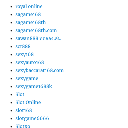
royal online
sagame168
sagame168th
sagame168th.com
sawan888 ทดลองเล่น
scr888
sexy168
sexyauto168
sexybaccarat168.com
sexygame
sexygame1688k
Slot
Slot Online
slot168
slotgame6666
Slotxo