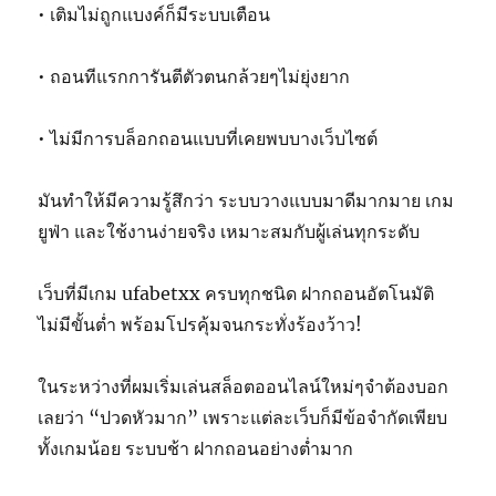
• เติมไม่ถูกแบงค์ก็มีระบบเตือน
• ถอนทีแรกการันตีตัวตนกล้วยๆไม่ยุ่งยาก
• ไม่มีการบล็อกถอนแบบที่เคยพบบางเว็บไซต์
มันทำให้มีความรู้สึกว่า ระบบวางแบบมาดีมากมาย เกม
ยูฟ่า และใช้งานง่ายจริง เหมาะสมกับผู้เล่นทุกระดับ
เว็บที่มีเกม ufabetxx ครบทุกชนิด ฝากถอนอัตโนมัติ
ไม่มีขั้นต่ำ พร้อมโปรคุ้มจนกระทั่งร้องว้าว!
ในระหว่างที่ผมเริ่มเล่นสล็อตออนไลน์ใหม่ๆจำต้องบอก
เลยว่า “ปวดหัวมาก” เพราะแต่ละเว็บก็มีข้อจำกัดเพียบ
ทั้งเกมน้อย ระบบช้า ฝากถอนอย่างต่ำมาก