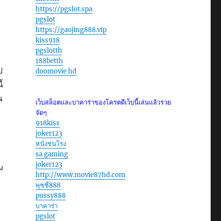
https://pgslot.spa
pgslot
https://gaojing888.vip
kiss918
pgslotth
188betth
ป
doomovie hd
้
น
เว็บสล็อตและบาคาร่าของโครตดีเว็บนี้เล่นแล้วรวย
จัดๆ
918kiss
joker123
หนังชนโรง
sa gaming
joker123
ม
http://www.movie87hd.com
พุซซี่888
pussy888
บาคาร่า
pgslot