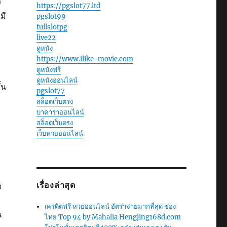
ง
https://pgslot77.ltd
มี
pgslot99
fullslotpg
live22
ดูหนัง
https://www.ilike-movie.com
ดูหนังฟรี
ดูหนังออนไลน์
้น
pgslot77
สล็อตเว็บตรง
บาคาร่าออนไลน์
สล็อตเว็บตรง
เว็บหวยออนไลน์
เรื่องล่าสุด
จ
เครดิตฟรี หวยออนไลน์ อัตราจ่ายมากที่สุด ของ
น
ไทย Top 94 by Mahalia Hengjing168d.com