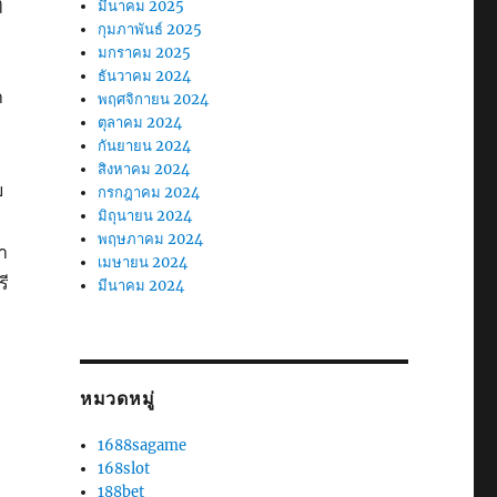
ๆ
มีนาคม 2025
กุมภาพันธ์ 2025
มกราคม 2025
ธันวาคม 2024
า
พฤศจิกายน 2024
ตุลาคม 2024
กันยายน 2024
สิงหาคม 2024
ย
กรกฎาคม 2024
มิถุนายน 2024
พฤษภาคม 2024
า
เมษายน 2024
รี
มีนาคม 2024
หมวดหมู่
1688sagame
168slot
188bet