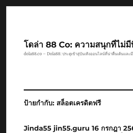
โดล่า 88 Co: ความสนุกที่ไม่มีที
dola88.co – Dola88: ประตูเข้าสู่บันเทิงออนไลน์ที่น่าตื่นเต้นและ
ป้ายกำกับ:
สล็อตเครดิตฟรี
Jinda55 jin55.guru 16 กรกฎา 256