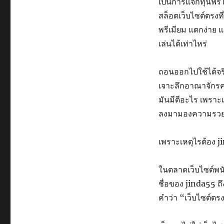
เป็นการแจกทุนฟรีใ
สล็อตเว็บไซต์ตรงท
พรีเมียม แตกง่าย แ
เล่นได้เท่าไหร่
ถอนออกไปใช้ได้จร
เจาะลึกอาณาจักรควา
มันมีดีอะไร เพราะ
ลงมามองความรวยพร
เพราะเหตุไรต้อง ji
ในตลาดเว็บไซต์พนัน
ชื่อของ jinda55 ถึ
คำว่า “เว็บไซต์ตรง