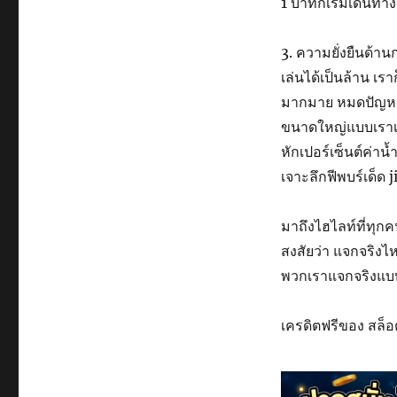
1 บาทก็เริ่มเดินทา
3. ความยั่งยืนด้า
เล่นได้เป็นล้าน เร
มากมาย หมดปัญหากล
ขนาดใหญ่แบบเราเน้
หักเปอร์เซ็นต์ค่าน้
เจาะลึกฟีพบร์เด็ด j
มาถึงไฮไลท์ที่ทุก
สงสัยว่า แจกจริงไห
พวกเราแจกจริงแบบใ
เครดิตฟรีของ สล็อ