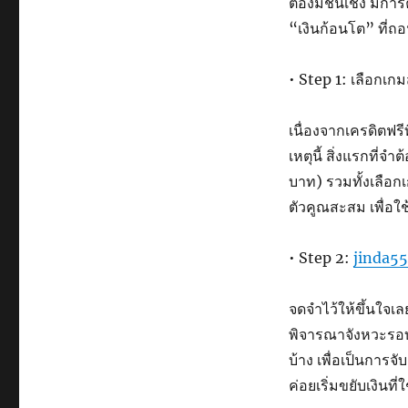
ต้องมีชั้นเชิง มีก
“เงินก้อนโต” ที่ถ
• Step 1: เลือกเ
เนื่องจากเครดิตฟรี
เหตุนี้ สิ่งแรกที่จ
บาท) รวมทั้งเลือก
ตัวคูณสะสม เพื่อใช
• Step 2:
jinda55
จดจำไว้ให้ขึ้นใจเ
พิจารณาจังหวะรอบ
บ้าง เพื่อเป็นการจ
ค่อยเริ่มขยับเงินที