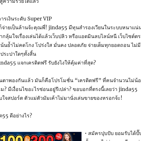
งสู่ความรวยได้แล้ว
นการเงินระดับ Super VIP
าก็จ่ายเป็นล้านจ้ะคุณพี่! jinda55 มีทุนสำรองเวียนในระบบหนาแน่
ุ้มใจเรื่องเล่นได้แล้วเว็บปลิว หรือแอดมินลบไลน์หนี เว็บไซต์ตร
นย้ำไม่คดโกง โปร่งใส มั่นคง ปลอดภัย จ่ายเต็มทุกยอดถอน ไม่มี
ำประปาใดๆทั้งสิ้น
inda55 แจกเครดิตฟรี รับยังไงให้คุ้มค่าที่สุด?
คนตาพองกันแล้ว มันก็คือโปรโมชั่น “เครดิตฟรี” ที่คนจำนวนไม่น้
ม? มีเงื่อนไขอะไรซ่อนอยู่รึเปล่า? ขอบอกที่ตรงนี้เลยว่า jinda55
จสปอร์ต ตัวแม่ตัวมัมเค้าไม่มานั่งเล่นขายของหรอกจ้ะ!
ต55 ดีอย่างไร?
• สมัครปุบปับ ยอมรับได้ปั๊