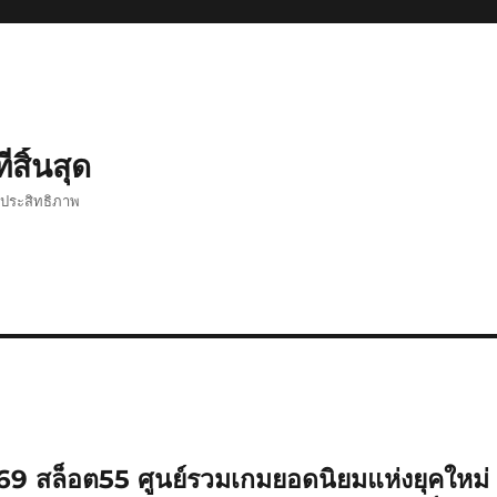
่สิ้นสุด
มีประสิทธิภาพ
9 สล็อต55 ศูนย์รวมเกมยอดนิยมแห่งยุคใหม่