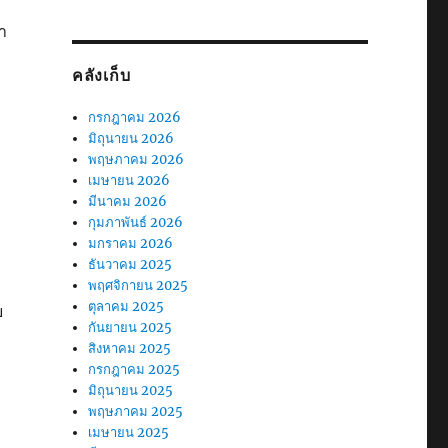
า
คลังเก็บ
กรกฎาคม 2026
มิถุนายน 2026
พฤษภาคม 2026
เมษายน 2026
มีนาคม 2026
กุมภาพันธ์ 2026
มกราคม 2026
ธันวาคม 2025
พฤศจิกายน 2025
ตุลาคม 2025
บ
กันยายน 2025
สิงหาคม 2025
กรกฎาคม 2025
มิถุนายน 2025
พฤษภาคม 2025
เมษายน 2025