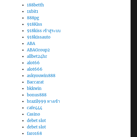
188betth
1xbit1
888pg
918Kiss
918kiss เข้าสู่ระบบ
918kissauto
ABA
ABAGroup2
allbet24hr
alot66
alot666
askyouwin888
Baccarat
bkkwin
bonus888
brazil999 ทางเข้า
cafe444
Casino
debet slot
debet slot
faro168