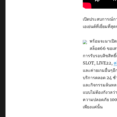
เปิดประสบการณ์การ
เอเย่นต์ที่เยี่ยมท
พร้อมจะมาเปิดป
สล็อต66 ขอเสนอ
การรับรอบลิขสิทธิ
SLOT, LIVE22,
ส
และค่ายเกมอื่นๆอี
บริการตลอด 24 ชั่
และกิจกรรมล้นหลาม
แบบไม่ต้องกังวลว่าจ
ความปลอดภัย 100%
เพียงแค่นั้น