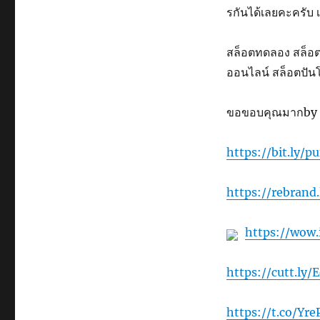
รกันได้เลยคะครับ
สล็อตทดลอง สล็อ
ออนไลน์ สล็อตปัน
ขอขอบคุณมากby
https://bit.ly/
https://rebrand
https://wow
https://cutt.ly
https://t.co/Yr