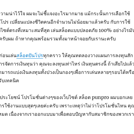
มีความน่าไว้ใจ ผมจะไม่ชี้แจงอะไรมากมาย แม้กระนั้นการเลือกใช้
นโปร เปลี่ยนแปลงชีวิตคนอีกจำนวนไม่น้อยมาแล้วครับ กับการใช้
ไซต์ตรงที่เหมาะสมที่สุด เล่นสล็อตแบบปลอดภัย 100% อย่างไรมั
วล่ะครับผม ถ้าหากคุณพร้อมรวมทั้งมาหน้าจอยกับเรานะครับ
ก่อนเล่น
สล็อตปันโปร
ทุกคราว ให้คุณทดลองวางแผนการลงทุนสัก
การจัดการเงินทุนว่า คุณจะลงทุนเท่าไหร่ เงินทุนตรงนี้ ถ้าเสียไปแล้
มารถแบ่งเงินลงทุนทั้งปวงเป็นกองๆเพื่อการเล่นหลายๆรอบได้หรื
รับเทคนิค
มีประโยชน์ โปรโมชั่นต่างๆของเว็บไซต์ สล็อต punpro ผมบอกเลย
รใช้งานแบบสุดๆเลยค่ะครับ เพราะเหตุว่าไม่ว่าโปรโมชั่นไหน คุ
ั้งหมด เนื่องจากเราออกแบบมาเพื่อตอบปัญหากับสมาชิกของพวกเรา