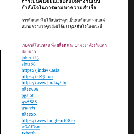
การเป็นคนขยันและตั้งใจทำงานเป็น
กำลังใจในการตามหาความสำเร็จ
การล้มเหลวไม่ได้แปลว่าคุณเป็นคนล้มเหลว มันแค่
หมายความว่าคุณยังมิได้บรรลุผลสำเร็จในขณะนี้
เว็บคาสิโนน่าเล่น ทั้ง
สล็อต
และ
บาคาร่า
ตึงจริงแตก
บ่อยมาก
joker 123
slot168
https://jinda55.asia
https://st99.fun
https://www.jinda44.in
สล็อต888
pgslot
พุซซี่888
บาคาร่า
สล็อตxo
https://www.tangtem168.io
หนังโป๊ไทย
1xbetth