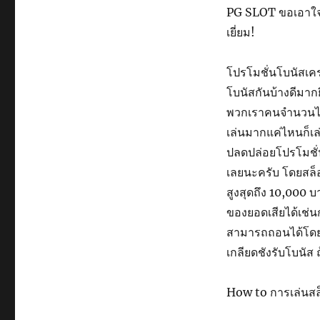
PG SLOT ขอเอาใจส
เยี่ยม!
โปรโมชั่นโบนัสเค
โบนัสกันบ้างดีมาก
พวกเราคนจำนวนไม่น
เล่นมากแค่ไหนก็เล่
ปลดปล่อยโปรโมชั่
เลยนะครับ โดยสล็
สูงสุดถึง 10,000
ของยอดเสียได้เช่น
สามารถถอนได้โดยทัน
เกลียดชังรับโบนัส 
How to การเล่นสล