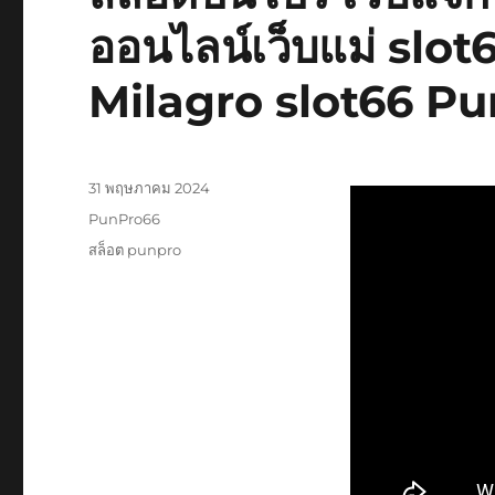
ออนไลน์เว็บแม่ slot
Milagro slot66 P
เขียน
31 พฤษภาคม 2024
เมื่อ
หมวด
PunPro66
หมู่
ป้าย
สล็อต punpro
กำกับ