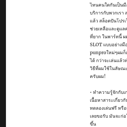
ไหนคนใดกันเป็นมือ
บริการกับพวกเรา สล
แล้ว สล็อตปันโปรเ
ช่วยเหลือและดูแลค
ที่ยาก ในพาร์ทนี
SLOT แบบอย่างมือ
punproใหม่ๆผมก็เ
ได้ กว่าจะเล่นแล้ว
วิธีที่ผมใช้ในลัษ
ครับผม!
• ทำความรู้จักกับ
เนื้อหาสาระเกี่ยวก
ทดลองเล่นฟรี หรือ
เลยขอรับ มันจะก่อใ
ขึ้น