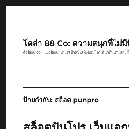
โดล่า 88 Co: ความสนุกที่ไม่มีที
dola88.co – Dola88: ประตูเข้าสู่บันเทิงออนไลน์ที่น่าตื่นเต้นและ
ป้ายกำกับ:
สล็อต punpro
สล็อตปันโปร เว็บแจ