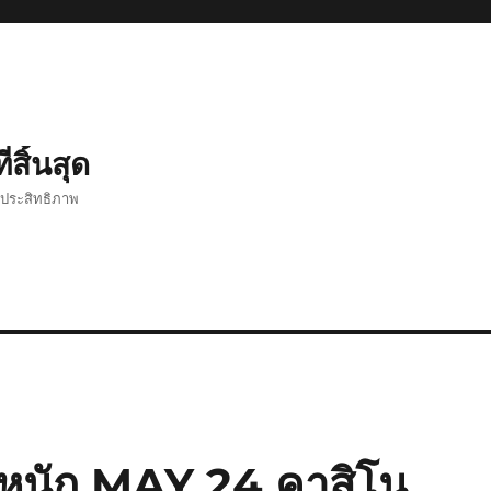
่สิ้นสุด
มีประสิทธิภาพ
กหนัก MAY 24 คาสิโน