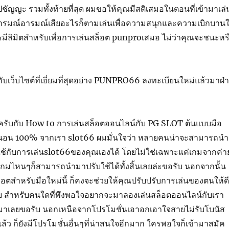
มปชัญญะ รวมทั้งท้ายที่สุด ผมขอให้คุณมีสติเสมอในตอนที่เข้ามาเล่
ยอารมณ์อารมณ์เสียอะไรก็ตามเล่นเพื่อความสนุกและความเบิกบาน
ควรมีลิมิตสำหรับเพื่อการเล่นสล็อต punproเสมอ ไม่ว่าคุณจะชนะหร
ับเว็บไซต์ที่เยี่ยมที่สุดอย่าง PUNPRO66 ลงทะเบียนใหม่แล้วมาฝ่า
างครับกับ How to การเล่นสล็อตออนไลน์กับ PG SLOT ต้นแบบมือ
่นอน 100% จากเรา slot66 ผมมั่นใจว่า หลายคนน่าจะสามารถนำ
บใช้กับการเล่นslot66ของคุณเองได้ โดยไม่ใช่เฉพาะแค่เกมจากค่า
ับเกมไหนๆก็สามารถนำมาปรับใช้ได้ทั้งสิ้นเลยล่ะขอรับ นอกจากนั้น
็อตสำหรับมือใหม่นี้ ก็คงจะช่วยให้คุณปรับปรับการเล่นของตนให้ดี
ยครับ สำหรับคนใดที่พึงพอใจอยากจะมาลองเล่นสล็อตออนไลน์กับเรา
็ มาเลยขอรับ นอกเหนือจากโปรโมชั่นเอาอกเอาใจสายไม่รับโบนัส
ล้ว ก็ยังมีโปรโมชั่นอื่นๆที่น่าสนใจอีกมาก ใครพอใจก็เข้ามาสมัค