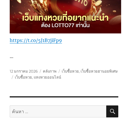
https://t.co/5J1B7jiFp9
…
เขียน
รูป
หมวด
12 มกราคม 2026
คลังภาพ
เว็บซื้อหวย
,
เว็บซื้อหวยฮานอยพิเศษ
เมื่อ
ป้าย
แบบ
หมู่
เว็บซื้อหวย
,
แทงหวยออนไลน์
กำกับ
เรื่อง
ค้นห
ค้นหา: