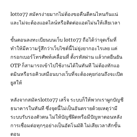
lotto77 สมัครง่ายมากไม่ต้องขอคืนดีคนไหนกันแน่
และไม่จะต้องแอดไลน์หรือติดต่อแอดไม่นให้เสียเวลา
ขั้นตอนลงทะเบียนบนเว็บ lotto77 ถือได้ว่าจุดเริ่มที่
ทำให้มีความรู้สึกว่าเว็บไซต์นี้ไม่ยุ่งยากอะไรเลย แค่
กรอกเบอร์โทรศัพท์เคลื่อนที่ ตั้งรหัสผ่าน แล้วกดยืนยัน
OTP ก็สามารถเข้าไปใช้งานได้ในทันที ไม่ต้องทักแอ
ดมินหรือรอคิวเสมือนบางเว็บที่จะต้องคุยก่อนถึงจะเปิด
ยูสให้
หลังจากสมัครlotto77 เสร็จ ระบบก็ให้พวกเราผูกบัญชี
ธนาคารในทันที ซึ่งจุดนี้ไม่เป็นอันตรายด้วยเหตุว่ามี
ระบบรับรองตัวตน ไม่ให้บัญชีผิดหรือมีปัญหาตอนหลัง
การเชื่อมต่อทุกๆอย่างเป็นอัตโนมัติ ไม่เสียเวลาสักขั้น
ตอน