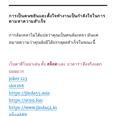
การเป็นคนขยันและตั้งใจทำงานเป็นกำลังใจในการ
ตามหาความสำเร็จ
การล้มเหลวไม่ได้แปลว่าคุณเป็นคนล้มเหลว มันแค่
หมายความว่าคุณยังมิได้บรรลุผลสำเร็จในขณะนี้
เว็บคาสิโนน่าเล่น ทั้ง
สล็อต
และ
บาคาร่า
ตึงจริงแตก
บ่อยมาก
joker 123
slot168
https://jinda55.asia
https://st99.fun
https://www.jinda44.in
สล็อต888