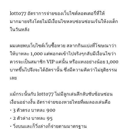
lotto77 อัตราการจ่ายของเว็บไซต์ลอตเตอรี่ที่ให้
มากมายจริงโดยไม่มีเงื่อนไขหลบซ่อนซ่อนเร้นให้งงเต็ก
ในวันหลัง
ผมเคยพบเว็บไซต์เว็บซื้อหวย สลากกินแบ่งที่โฆษณาว่า
ให้บาทละ 1,000 แต่พอกดเข้าไปจริงๆกลับมีเงื่อนไขว่า
ควรจะเป็นสมาชิก VIP แค่นั้น หรือแทงอย่างน้อย 1,000
บาทขึ้นไปจึงจะได้อัตรานั้น ซึ่งมีความคิดว่าไม่ยุติธรรม
เลย
แม้กระนั้นกับ lotto77 ไม่มีลูกเล่นลึกลับซับซ้อนซ่อน
เงื่อนอย่างงั้น อัตราจ่ายของหวยไทยที่ผมลองเล่นคือ
• 3 ตัวตรง บาทละ 900
• 2 ตัวล่าง บาทละ 95
• วิ่งบนและก็วิ่งล่างก็จ่ายตามมาตรฐาน