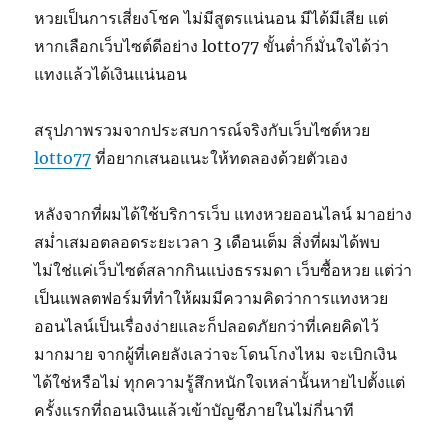
หวยเป็นการเสี่ยงโชค ไม่มีสูตรแน่นอน มีได้มีเสีย แต่
หากเลือกเว็บไซต์ดีอย่าง lotto77 ขั้นต่ำก็มั่นใจได้ว่า
แทงแล้วได้เงินแน่นอน
สรุปภาพรวมจากประสบการณ์จริงกับเว็บไซต์หวย
lotto77
ที่อยากเสนอแนะให้ทดลองด้วยตัวเอง
หลังจากที่ผมได้ใช้บริการเว็บ แทงหวยออนไลน์ มาอย่าง
สม่ำเสมอตลอดระยะเวลา 3 เดือนเต็ม สิ่งที่ผมได้พบ
ไม่ใช่แค่เว็บไซต์สลากกินแบ่งธรรมดา เว็บซื้อหวย แต่ว่า
เป็นแพลตฟอร์มที่ทำให้ผมมีความคิดว่าการแทงหวย
ออนไลน์เป็นเรื่องง่ายและก็ปลอดภัยกว่าที่เคยคิดไว้
มากมาย จากผู้ที่เคยลังเลว่าจะโดนโกงไหม จะเบิกเงิน
ได้ใช่หรือไม่ ทุกความรู้สึกหนักใจเหล่านั้นหายไปตั้งแต่
ครั้งแรกที่ถอนเงินแล้วเข้าบัญชีภายในไม่กี่นาที