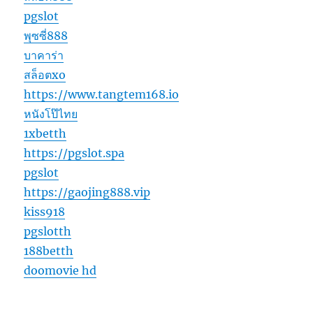
pgslot
พุซซี่888
บาคาร่า
สล็อตxo
https://www.tangtem168.io
หนังโป๊ไทย
1xbetth
https://pgslot.spa
pgslot
https://gaojing888.vip
kiss918
pgslotth
188betth
doomovie hd