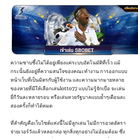
ความซาบซึ้งไม่ได้อยู่เพียงแค่ระบบอัตโนมัติที่เร็ว แม้
กระนั้นยังอยู่ที่ความสนใจของคณะทำงาน การออกแบบ
หน้าเว็บที่เป็นมิตรกับผู้ใช้งาน และความมากมายหลาย
ของหวยที่มีให้เลือกเล่นlotto77 แบบไม่รู้จักเบื่อ จะเล่น
ยี่กีวันละหลายรอบ หรือเล่นหวยรัฐบาลแบบย้ำๆเดือนละ
สองครั้งก็ทำได้หมด
ที่สำคัญคือเว็บไซต์แห่งนี้ไม่มีลูกเล่น ไม่มีการอวดอัตรา
จ่ายเวอร์วังแล้วหลอกล่อ ทุกสิ่งทุกอย่างไม่อ้อมค้อม ซึ่ง