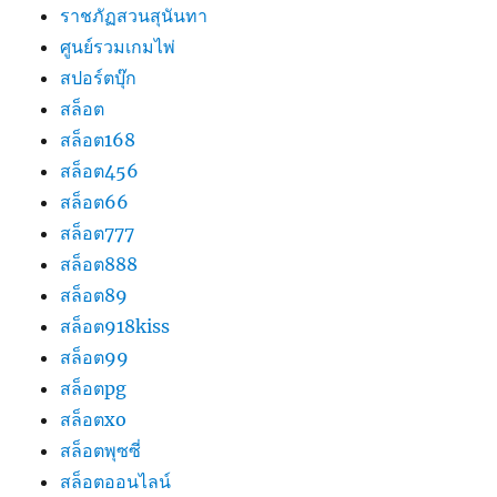
ราชภัฏสวนสุนันทา
ศูนย์รวมเกมไพ่
สปอร์ตบุ๊ก
สล็อต
สล็อต168
สล็อต456
สล็อต66
สล็อต777
สล็อต888
สล็อต89
สล็อต918kiss
สล็อต99
สล็อตpg
สล็อตxo
สล็อตพุซซี่
สล็อตออนไลน์