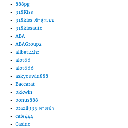
888pg
918Kiss
918kiss เข้าสู่ระบบ
918kissauto
ABA
ABAGroup2
allbet24hr
alot66
alot666
askyouwin888
Baccarat
bkkwin
bonus888
brazil999 ทางเข้า
cafe444
Casino