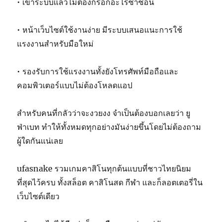
• เข้าระบบแล้วไม่ต้องกรอกอะไรซ้ำซ้อน
• หน้าเว็บไซต์ใช้งานง่าย มีระบบเสนอแนะการใช้
แรงงานสำหรับมือใหม่
• รองรับการใช้แรงงานทั้งยังโทรศัพท์มือถือและ
คอมพิวเตอร์แบบไม่ต้องโหลดแอป
สำหรับคนที่กลัวว่าจะงวยงง จำเป็นต้องบอกเลยว่า ยู
ฟ่าเบท ทำให้ทั้งหมดทุกอย่างมันง่ายขึ้นโดยไม่ต้องถาม
ผู้ใดกันแน่เลย
ufasnake รวมเกมคาสิโนทุกต้นแบบที่ชาวไทยนิยม
ที่สุดไว้ครบ ทั้งสล็อต คาสิโนสด กีฬา และก็ลอตเตอรี่ใน
เว็บไซต์เดียว