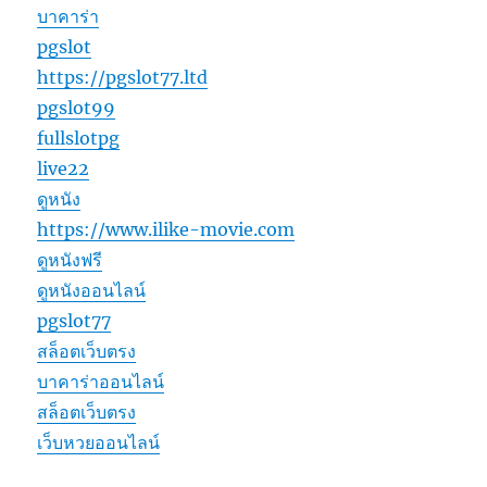
บาคาร่า
pgslot
https://pgslot77.ltd
pgslot99
fullslotpg
live22
ดูหนัง
https://www.ilike-movie.com
ดูหนังฟรี
ดูหนังออนไลน์
pgslot77
สล็อตเว็บตรง
บาคาร่าออนไลน์
สล็อตเว็บตรง
เว็บหวยออนไลน์