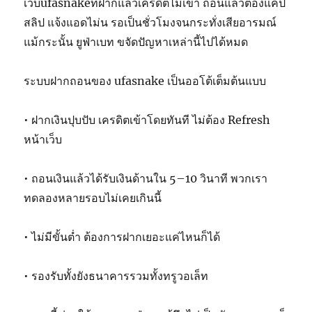
เว็บufasnakeที่ฝากแล้วเครดิตไม่เข้า ถอนแล้วต้องแคป
สลิป แจ้งแอดไม่น รอเป็นชั่วโมงจนกระทั่งเสียอารมณ์
แม้กระนั้น ยูฟ่าเบท ขจัดปัญหาเหล่านี้ไปได้หมด
ระบบฝากถอนของ ufasnake เป็นออโต้เต็มต้นแบบ
• ฝากเงินปุบปับ เครดิตเข้าโดยทันที ไม่ต้อง Refresh
หน้าเว็บ
• ถอนเงินแล้วได้รับเงินด้านใน 5–10 วินาที พวกเรา
ทดลองหลายรอบไม่เคยเกินนี้
• ไม่มีขั้นต่ำ ต้องการฝากเยอะแค่ไหนก็ได้
• รองรับทั้งยังธนาคารรวมทั้งทรูวอเล็ท