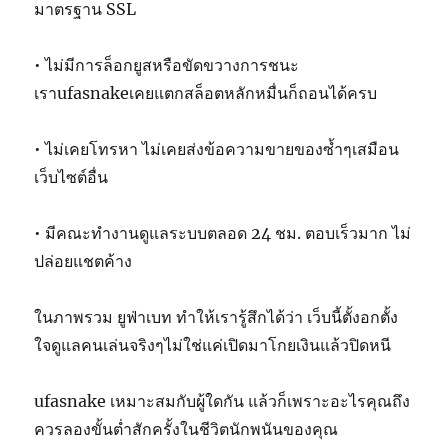
มาตรฐาน SSL
• ไม่มีการล็อกยูสหรือขัดขวางการชนะ
เราufasnakeเคยแตกสล็อตหลักหมื่นก็ถอนได้ครบ
• ไม่เคยโทรหา ไม่เคยส่งข้อความขายของซ้ำๆเสมือน
เว็บไซต์อื่น
• มีคณะทำงานดูแลระบบตลอด 24 ชม. ตอบเร็วมาก ไม่
ปล่อยแชตค้าง
ในภาพรวม ยูฟ่าเบท ทำให้เรารู้สึกได้ว่า เว็บนี้ตั้งอกตั้ง
ใจดูแลคนเล่นจริงๆไม่ใช่แค่เปิดมาโกยเงินแล้วปิดหนี
ufasnake เหมาะสมกับผู้ใดกัน แล้วก็เพราะอะไรคุณถึง
ควรลองขั้นต่ำสักครั้งในชีวิตนักพนันของคุณ