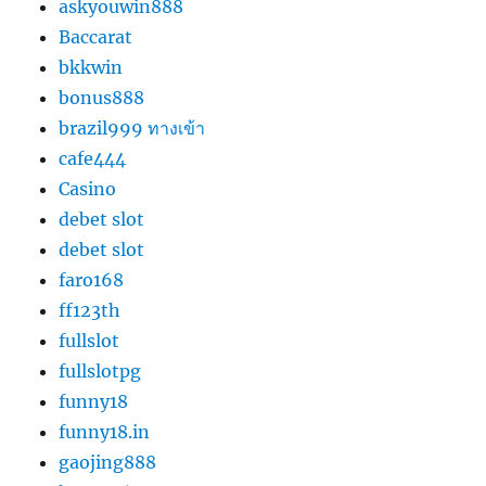
askyouwin888
Baccarat
bkkwin
bonus888
brazil999 ทางเข้า
cafe444
Casino
debet slot
debet slot
faro168
ff123th
fullslot
fullslotpg
funny18
funny18.in
gaojing888