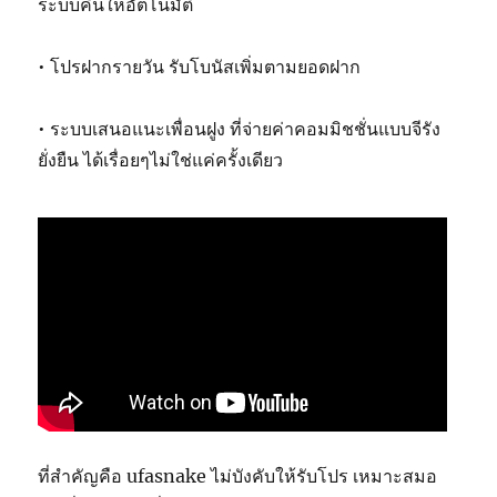
ระบบคืนให้อัตโนมัติ
• โปรฝากรายวัน รับโบนัสเพิ่มตามยอดฝาก
• ระบบเสนอแนะเพื่อนฝูง ที่จ่ายค่าคอมมิชชั่นแบบจีรัง
ยั่งยืน ได้เรื่อยๆไม่ใช่แค่ครั้งเดียว
ที่สำคัญคือ ufasnake ไม่บังคับให้รับโปร เหมาะสมอ