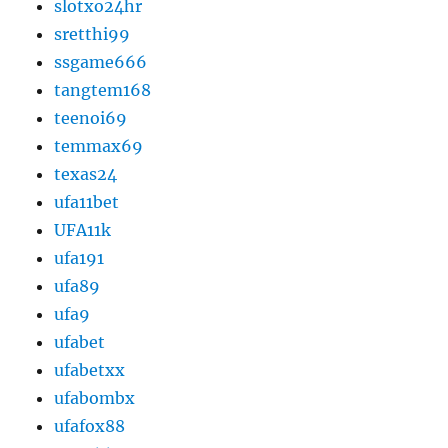
slotxo24hr
sretthi99
ssgame666
tangtem168
teenoi69
temmax69
texas24
ufa11bet
UFA11k
ufa191
ufa89
ufa9
ufabet
ufabetxx
ufabombx
ufafox88