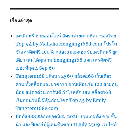
เรื่องล่าสุด
เครดิตฟรี หวยออนไลน์ อัตราจ่ายมากที่สุด ของไทย
Top 94 by Mahalia Hengjing168d.com โปรโม
ชั่นเครดิตฟรี 100% กล่องสุ่มเฮงเฮง รับเครดิตฟรี ยูส
เดียว เล่นได้ทุกเกม hengjing168 แจก เครดิตฟรี
เยอะที่สุด 4 Sep 69
Tangtem168 1 สิงหา 2569 สล็อต168 เว็บเดียว
ครบ ทั้งสล็อตและบาคาร่า ชวนเพื่อนรับ 100 สายทุน
น้อย สมัครด่วน การันตี กำไรหลักแสน สล็อต168
เริ่มก่อนวันนี้ มีลุ้นก่อนใคร Top 45 by Emily
Tangtem168e.com
Jinda888 สล็อตยอดนิยม 2026 รวมเกมดัง ค่ายชั้น
นำ และฟีเจอร์ที่ผู้เล่นชื่นชอบ 11 July 2569 เวปไซต์