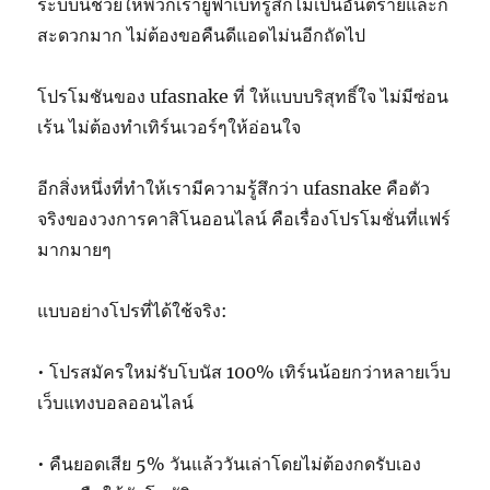
ระบบนี้ช่วยให้พวกเรายูฟ่าเบทรู้สึกไม่เป็นอันตรายและก็
สะดวกมาก ไม่ต้องขอคืนดีแอดไม่นอีกถัดไป
โปรโมชันของ ufasnake ที่ ให้แบบบริสุทธิ์ใจ ไม่มีซ่อน
เร้น ไม่ต้องทำเทิร์นเวอร์ๆให้อ่อนใจ
อีกสิ่งหนึ่งที่ทำให้เรามีความรู้สึกว่า ufasnake คือตัว
จริงของวงการคาสิโนออนไลน์ คือเรื่องโปรโมชั่นที่แฟร์
มากมายๆ
แบบอย่างโปรที่ได้ใช้จริง:
• โปรสมัครใหม่รับโบนัส 100% เทิร์นน้อยกว่าหลายเว็บ
เว็บแทงบอลออนไลน์
• คืนยอดเสีย 5% วันแล้ววันเล่าโดยไม่ต้องกดรับเอง