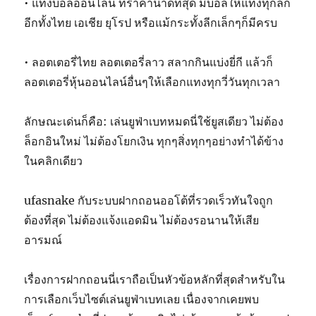
• แทงบอลออนไลน์ ที่ราคาน้ำดีที่สุด มีบอลให้แทงทุกลีก
อีกทั้งไทย เอเชีย ยุโรป หรือแม้กระทั้งลีกเล็กๆก็มีครบ
• ลอตเตอรี่ไทย ลอตเตอรี่ลาว สลากกินแบ่งยี่กี แล้วก็
ลอตเตอรี่หุ้นออนไลน์อื่นๆให้เลือกแทงทุกวี่วันทุกเวลา
ลักษณะเด่นก็คือ: เล่นยูฟ่าเบทหมดนี่ใช้ยูสเดียว ไม่ต้อง
ล็อกอินใหม่ ไม่ต้องโยกเงิน ทุกๆสิ่งทุกๆอย่างทำได้ข้าง
ในคลิกเดียว
ufasnake กับระบบฝากถอนออโต้ที่รวดเร็วทันใจถูก
ต้องที่สุด ไม่ต้องแจ้งแอดมิน ไม่ต้องรอนานให้เสีย
อารมณ์
เรื่องการฝากถอนนี่เราถือเป็นหัวข้อหลักที่สุดสำหรับใน
การเลือกเว็บไซต์เล่นยูฟ่าเบทเลย เนื่องจากเคยพบ