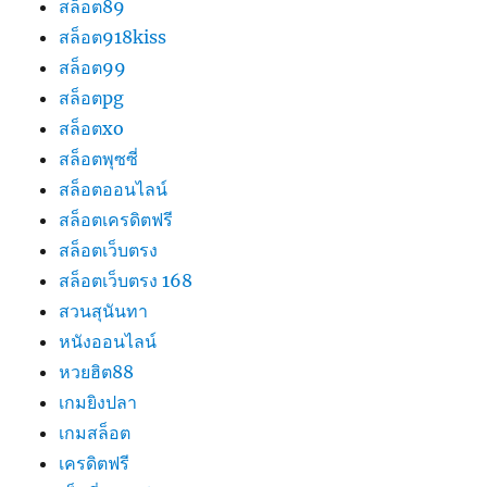
สล็อต89
สล็อต918kiss
สล็อต99
สล็อตpg
สล็อตxo
สล็อตพุซซี่
สล็อตออนไลน์
สล็อตเครดิตฟรี
สล็อตเว็บตรง
สล็อตเว็บตรง 168
สวนสุนันทา
หนังออนไลน์
หวยฮิต88
เกมยิงปลา
เกมสล็อต
เครดิตฟรี