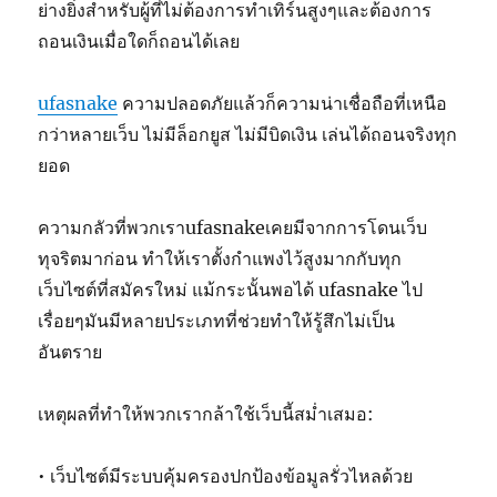
ย่างยิ่งสำหรับผู้ที่ไม่ต้องการทำเทิร์นสูงๆและต้องการ
ถอนเงินเมื่อใดก็ถอนได้เลย
ufasnake
ความปลอดภัยแล้วก็ความน่าเชื่อถือที่เหนือ
กว่าหลายเว็บ ไม่มีล็อกยูส ไม่มีบิดเงิน เล่นได้ถอนจริงทุก
ยอด
ความกลัวที่พวกเราufasnakeเคยมีจากการโดนเว็บ
ทุจริตมาก่อน ทำให้เราตั้งกำแพงไว้สูงมากกับทุก
เว็บไซต์ที่สมัครใหม่ แม้กระนั้นพอได้ ufasnake ไป
เรื่อยๆมันมีหลายประเภทที่ช่วยทำให้รู้สึกไม่เป็น
อันตราย
เหตุผลที่ทำให้พวกเรากล้าใช้เว็บนี้สม่ำเสมอ:
• เว็บไซต์มีระบบคุ้มครองปกป้องข้อมูลรั่วไหลด้วย