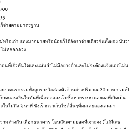
อ
 900
 95
่างก็จ่ายตามมาตรฐาน
่หรือเก่า แทงมากมายหรือน้อยก็ได้อัตราจ่ายเดียวกันทั้งผอง นับว่
ละไม่หลอกลวง
นที่เร็วทันใจและแม่นยำไม่มีอย่างต่ำและไม่จะต้องแจ้งแอดไม่น
วยงวดแรกรวมทั้งถูกรางวัลสองตัวด้านล่างปริมาณ 20 บาท รวมเป
ก็กดถอนเงินในทันทีเพื่อทดลองเว็บซื้อหวยระบบ และผลที่เกิดเป็น
งในไม่ถึง 3 นาที ซึ่งเร็วกว่าเว็บไซต์อื่นๆที่ผมเคยลองเล่นมา
ความต่างกัน เลือกธนาคาร โอนเงินตามยอดที่เจาะจง (ไม่มีเศษ