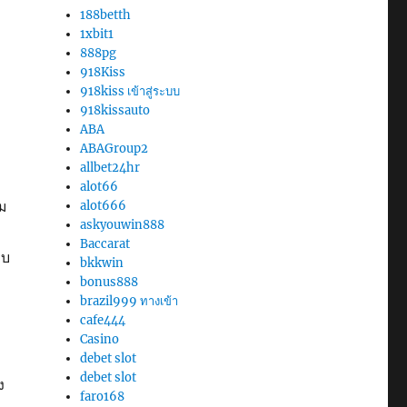
188betth
1xbit1
888pg
918Kiss
ี
918kiss เข้าสู่ระบบ
918kissauto
ABA
ABAGroup2
allbet24hr
alot66
าม
alot666
askyouwin888
Baccarat
บบ
bkkwin
bonus888
brazil999 ทางเข้า
cafe444
Casino
debet slot
debet slot
ง
faro168