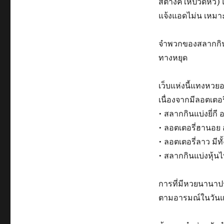
สตางค์ให้ปวดหัว) 
แจ้งแอดไม่น เหมาะก
จำพวกของสลากกินแบ
ทางหยุด
เว็บแห่งนี้แทงหวย
เนื่องจากมีลอตเตอรี
• สลากกินแบ่งยี่กี
• ลอตเตอรี่ฮานอย
• ลอตเตอรี่ลาว มีท
• สลากกินแบ่งหุ้น
การที่มีหวยนานาปร
ตามอารมณ์ในวันแล้