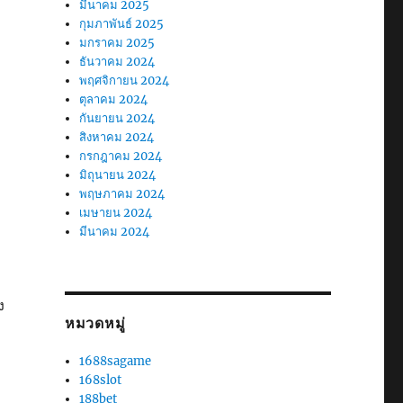
มีนาคม 2025
กุมภาพันธ์ 2025
มกราคม 2025
ธันวาคม 2024
พฤศจิกายน 2024
ตุลาคม 2024
กันยายน 2024
สิงหาคม 2024
กรกฎาคม 2024
มิถุนายน 2024
พฤษภาคม 2024
เมษายน 2024
มีนาคม 2024
ง
หมวดหมู่
1688sagame
168slot
188bet