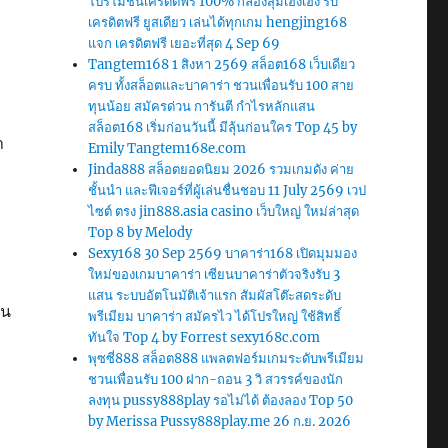
โปรโมชั่นเครดิตฟรี 100% กล่องสุ่มเฮงเฮง รับ
เครดิตฟรี ยูสเดียว เล่นได้ทุกเกม hengjing168
แจก เครดิตฟรี เยอะที่สุด 4 Sep 69
Tangtem168 1 สิงหา 2569 สล็อต168 เว็บเดียว
ครบ ทั้งสล็อตและบาคาร่า ชวนเพื่อนรับ 100 สาย
ทุนน้อย สมัครด่วน การันตี กำไรหลักแสน
สล็อต168 เริ่มก่อนวันนี้ มีลุ้นก่อนใคร Top 45 by
า
Emily Tangtem168e.com
Jinda888 สล็อตยอดนิยม 2026 รวมเกมดัง ค่าย
ชั้นนำ และฟีเจอร์ที่ผู้เล่นชื่นชอบ 11 July 2569 เวป
ไซต์ ตรง jin888.asia casino เว็บใหญ่ ใหม่ล่าสุด
Top 8 by Melody
Sexy168 30 Sep 2569 บาคาร่า168 เปิดมุมมอง
ใหม่ของเกมบาคาร่า เซียนบาคาร่าตัวจริงรับ 3
แสน ระบบอัตโนมัติเจ้าแรก สัมผัสโต๊ะสดระดับ
็น
พรีเมียม บาคาร่า สมัครไว ได้โปรใหญ่ ใช้สิทธิ์
ทันใจ Top 4 by Forrest sexy168c.com
พุซซี่888 สล็อต888 แพลตฟอร์มเกมระดับพรีเมียม
ชวนเพื่อนรับ 100 ฝาก-ถอน 3 วิ สวรรค์ของนัก
ลงทุน pussy888play รอไม่ได้ ต้องลอง Top 50
by Merissa Pussy888play.me 26 ก.ย. 2026