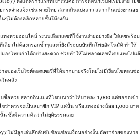
otto77 ตั้งแต่คราวแรกที่เข้าเว็บคือ การจัดหน้าเว็บที่เรียบง่าย ไม่ซ
วยกระจ่างแจ้ง เช่น หวยไทย สลากกินแบ่งลาว สลากกินแบ่งฮานอย
็อื่นๆไม่ต้องคลิกหลายชั้นให้งงงัน
อแทงหวยออนไลน์ ระบบเลือกเลขที่ใช้งานง่ายอย่างยิ่ง ใส่เลขพร้อม
ีเดียวไม่ต้องกรอกซ้ำๆและก็ยังมีระบบบันทึกโพยอัตโนมัติ ทำให้
มองโพยเก่าได้อย่างสะดวก ช่วยทำให้ไม่พลาดเลขที่เคยแทงไปแล
่ายของเว็บไซต์ลอตเตอรี่ที่ให้มากมายจริงโดยไม่มีเงื่อนไขหลบซ่
นวันหลัง
็บซื้อหวย สลากกินแบ่งที่โฆษณาว่าให้บาทละ 1,000 แต่พอกดเข้า
อนไขว่าควรจะเป็นสมาชิก VIP แค่นั้น หรือแทงอย่างน้อย 1,000 บาท
นั้น ซึ่งมีความคิดว่าไม่ยุติธรรมเลย
o77 ไม่มีลูกเล่นลึกลับซับซ้อนซ่อนเงื่อนอย่างงั้น อัตราจ่ายของหวย