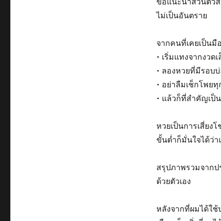
ข้อแนะนำส่วนตัวส
ไม่เป็นอันตราย
จากคนที่เคยเป็นมื
• เริ่มแทงจากงวดเ
• ลองหวยที่มีรอบบ่
• อย่าลืมเช็กโพยท
• แล้วก็ที่สำคัญเ
หวยเป็นการเสี่ยงโช
ขั้นต่ำก็มั่นใจได้ว
สรุปภาพรวมจากปร
ด้วยตัวเอง
หลังจากที่ผมได้ใ