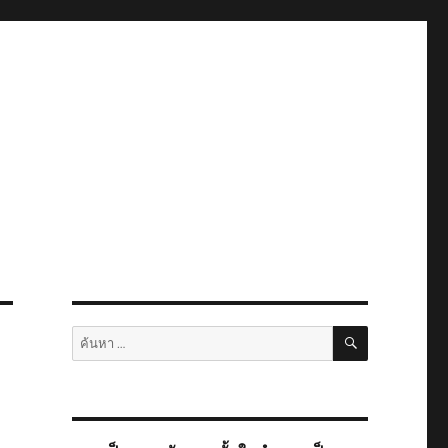
ค้นหา
ค้นหา: