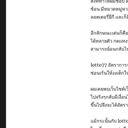
สิ่งที่ทำให้ผมชอบ l
ซ้อน มีหมวดหมู่ห
ลอตเตอรี่ยี่กี และก
อีกลักษณะเด่นก็คื
ได้หลายตัว กดแทงท
สามารถย้อนกลับไป
lotto77 อัตราการจ
ซ่อนเร้นให้งงเต็กใ
ผมเคยพบเว็บไซต์เว
ไปจริงๆกลับมีเงื่
ขึ้นไปจึงจะได้อัตรา
แม้กระนั้นกับ lott