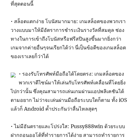
ที่สุดตอนนี้
• สล็อตแตกง่าย โบนัสมากมาย: เกมสล็อตของพวกเรา
วางแบบมาให้มีอัตราการชำระเงินรางวัลที่สมดุล ช่อง
ทางในการเข้าถึงโบนัสหรือฟรีสปินสูงขึ้นมากยิ่งกว่า
เกมจากค่ายอื่นๆจนเรียกได้ว่า นี่เป็นข้อดีของเกมสล็อต
ของเราเลยก็ว่าได้
• รองรับโทรศัพท์มือถือได้โดยตรง: เกมสล็อตของ
พวกเราดีไซน์มาให้เล่นกับโทรศัพท์เคลื่อนที่โดยยิ่ง
ไปกว่านั้น ซึ่งคุณสามารถเล่นเกมผ่านแอปพลิเคชันได้
ตามอยาก ไม่ว่าจะเล่นผ่านมือถือระบบใดก็ตาม ทั้ง iOS
แล้วก็ Android ค้ำประกันว่าลื่นไหลสุดๆ
• ไม่มีอันตรายและโปร่งใส: Pussy888win ด้วยระบบ
ฝากถอนออโต้ที่ทำรายการได้ง่าย สามารถทำรายการ