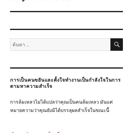
ค้นห
ค้นหา:
การเป็นคนขยันและตั้งใจทำงานเป็นกำลังใจในการ
ตามหาความสำเร็จ
การล้มเหลวไม่ได้แปลว่าคุณเป็นคนล้มเหลว มันแค่
หมายความว่าคุณยังมิได้บรรลุผลสำเร็จในขณะนี้