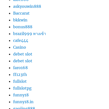
askyouwin888
Baccarat
bkkwin
bonus888
brazil999 ทางเข้า
cafe444
Casino
debet slot
debet slot
faro168
ff123th
fullslot
fullslotpg
funny18
funny18.in
gaojing888