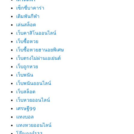
เซ็กซี่บาคาร่า
เดิมพันกีฬา
เล่นสล็อต
เว็บคาสิโนออนไลน์
เว็บซื้อหวย
เว็บซื้อหวยฮานอยพิเศษ
เว็บตรงไม่ผ่านเอเย่นต์
เว็บถูกหวย
เว็บพนัน
เว็บพนันออนไลน์
เว็บสล็อต
เว็บหวยออนไลน์
เศรษฐี99
แทงบอล
แทงหวยออนไลน์
โจ๊กเกอร์123