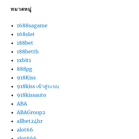
หมวดหมู่
1688sagame
168slot
188bet
188betth
1xbit1
888pg
918Kiss
918kiss เข้าสู่ระบบ
918kissauto
ABA
ABAGroup2
allbet24hr
alot66
alot666