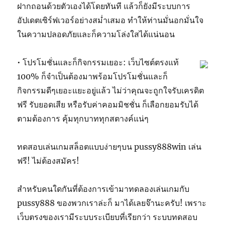
ฝากถอนด้วยตัวเองได้โดยทันที แล้วก็ยังมีระบบการ
อัปเดตเซิร์ฟเวอร์อย่างสม่ำเสมอ ทำให้ท่านมั่นอกมั่นใจ
ในความปลอดภัยและก็ความโล่งใสได้แน่นอน
• โปรโมชั่นและก็กิจกรรมเยอะ: เว็บไซต์ตรงแท้
100% ก็จำเป็นต้องมาพร้อมโปรโมชั่นและก็
กิจกรรมดีๆเยอะแยะอยู่แล้ว ไม่ว่าคุณจะถูกใจรับเครดิต
ฟรี รับยอดเสีย หรือรับค่าคอมมิชชั่น ก็เลือกยอมรับได้
ตามต้องการ คุ้มทุกบาททุกสตางค์แน่ๆ
ทดสอบเล่นเกมสล็อตแบบง่ายๆบน pussy888win เล่น
ฟรี! ไม่ต้องสมัคร!
สำหรับคนใดกันที่ต้องการเข้ามาทดลองเล่นเกมกับ
pussy888 ของพวกเราล่ะก็ มาได้เลยจ๊านะครับ! เพราะ
เว็บตรงของเรามีระบบระเบียบที่เรียกว่า ระบบทดสอบ