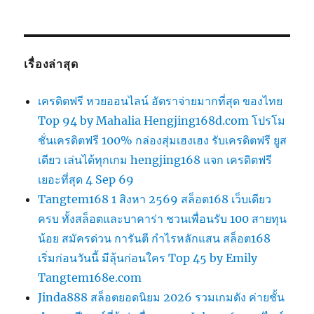
เรื่องล่าสุด
เครดิตฟรี หวยออนไลน์ อัตราจ่ายมากที่สุด ของไทย
Top 94 by Mahalia Hengjing168d.com โปรโม
ชั่นเครดิตฟรี 100% กล่องสุ่มเฮงเฮง รับเครดิตฟรี ยูส
เดียว เล่นได้ทุกเกม hengjing168 แจก เครดิตฟรี
เยอะที่สุด 4 Sep 69
Tangtem168 1 สิงหา 2569 สล็อต168 เว็บเดียว
ครบ ทั้งสล็อตและบาคาร่า ชวนเพื่อนรับ 100 สายทุน
น้อย สมัครด่วน การันตี กำไรหลักแสน สล็อต168
เริ่มก่อนวันนี้ มีลุ้นก่อนใคร Top 45 by Emily
Tangtem168e.com
Jinda888 สล็อตยอดนิยม 2026 รวมเกมดัง ค่ายชั้น