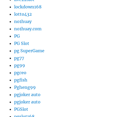
lockdown168
lotto432
no1huay
no1huay.com
PG
PG Slot
pg SuperGame
pg77
pg99
pgceo
pgfish
Pgheng99
pgjoker auto
pgjoker auto
PGSlot
pgslot168