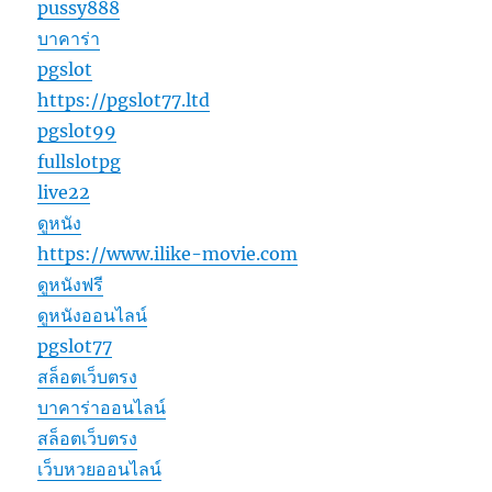
pussy888
บาคาร่า
pgslot
https://pgslot77.ltd
pgslot99
fullslotpg
live22
ดูหนัง
https://www.ilike-movie.com
ดูหนังฟรี
ดูหนังออนไลน์
pgslot77
สล็อตเว็บตรง
บาคาร่าออนไลน์
สล็อตเว็บตรง
เว็บหวยออนไลน์