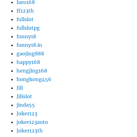
faro168
ff123th
fullslot
fullslotpg
funny18
funny18.in
gaojing888
happy168
hengjing168
hongkong456
Jili
Jilislot
jinda55
Joker123
joker123auto
Joker123th