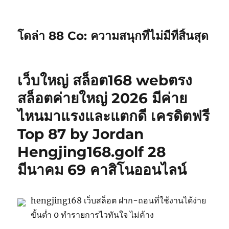
โดล่า 88 Co: ความสนุกที่ไม่มีที่สิ้นสุด
เว็บใหญ่ สล็อต168 webตรง
สล็อตค่ายใหญ่ 2026 มีค่าย
ไหนมาแรงและแตกดี เครดิตฟรี
Top 87 by Jordan
Hengjing168.golf 28
มีนาคม 69 คาสิโนออนไลน์
hengjing168 เว็บสล็อต ฝาก-ถอนที่ใช้งานได้ง่าย
ขั้นต่ำ 0 ทำรายการไวทันใจ ไม่ค้าง