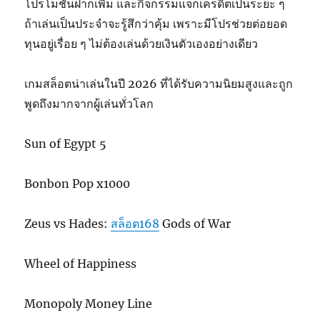
โปรโมชั่นฝากเพิ่ม และกิจกรรมแจกเครดิตเป็นระยะ ๆ
ถ้าเล่นเป็นประจำจะรู้สึกว่าคุ้ม เพราะมีโปรช่วยต่อยอด
ทุนอยู่เรื่อย ๆ ไม่ต้องเล่นด้วยเงินตัวเองอย่างเดียว
เกมสล็อตน่าเล่นในปี 2026 ที่ได้รับความนิยมสูงและถูก
พูดถึงมากจากผู้เล่นทั่วโลก
Sun of Egypt 5
Bonbon Pop x1000
Zeus vs Hades:
สล็อต168
Gods of War
Wheel of Happiness
Monopoly Money Line