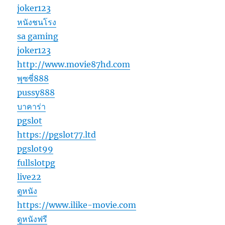
joker123
หนังชนโรง
sa gaming
joker123
http://www.movie87hd.com
พุซซี่888
pussy888
บาคาร่า
pgslot
https://pgslot77.ltd
pgslot99
fullslotpg
live22
ดูหนัง
https://www.ilike-movie.com
ดูหนังฟรี