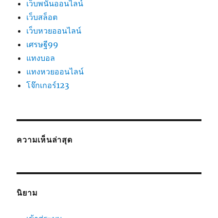
เว็บพนันออนไลน์
เว็บสล็อต
เว็บหวยออนไลน์
เศรษฐี99
แทงบอล
แทงหวยออนไลน์
โจ๊กเกอร์123
ความเห็นล่าสุด
นิยาม