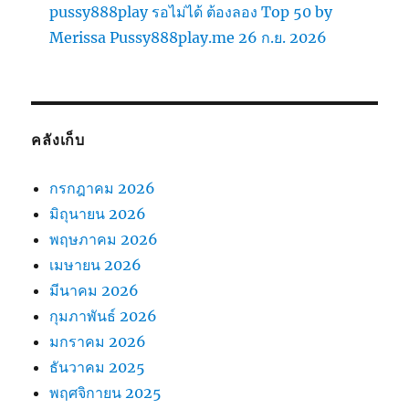
pussy888play รอไม่ได้ ต้องลอง Top 50 by
Merissa Pussy888play.me 26 ก.ย. 2026
คลังเก็บ
กรกฎาคม 2026
มิถุนายน 2026
พฤษภาคม 2026
เมษายน 2026
มีนาคม 2026
กุมภาพันธ์ 2026
มกราคม 2026
ธันวาคม 2025
พฤศจิกายน 2025