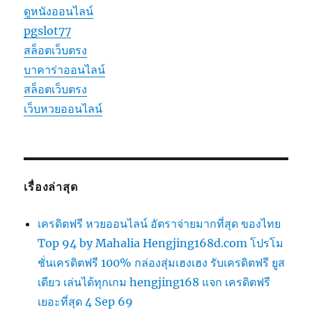
ดูหนังออนไลน์
pgslot77
สล็อตเว็บตรง
บาคาร่าออนไลน์
สล็อตเว็บตรง
เว็บหวยออนไลน์
เรื่องล่าสุด
เครดิตฟรี หวยออนไลน์ อัตราจ่ายมากที่สุด ของไทย
Top 94 by Mahalia Hengjing168d.com โปรโม
ชั่นเครดิตฟรี 100% กล่องสุ่มเฮงเฮง รับเครดิตฟรี ยูส
เดียว เล่นได้ทุกเกม hengjing168 แจก เครดิตฟรี
เยอะที่สุด 4 Sep 69