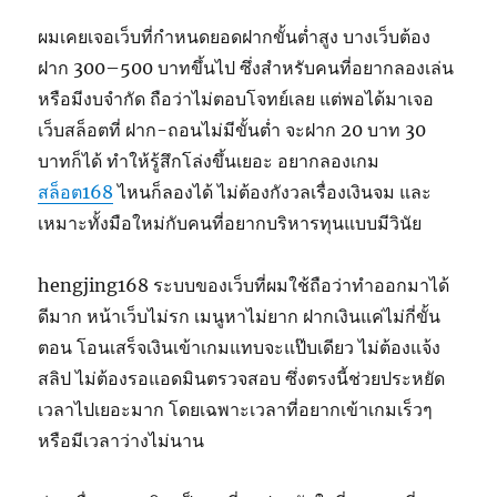
ผมเคยเจอเว็บที่กำหนดยอดฝากขั้นต่ำสูง บางเว็บต้อง
ฝาก 300–500 บาทขึ้นไป ซึ่งสำหรับคนที่อยากลองเล่น
หรือมีงบจำกัด ถือว่าไม่ตอบโจทย์เลย แต่พอได้มาเจอ
เว็บสล็อตที่ ฝาก-ถอนไม่มีขั้นต่ำ จะฝาก 20 บาท 30
บาทก็ได้ ทำให้รู้สึกโล่งขึ้นเยอะ อยากลองเกม
สล็อต168
ไหนก็ลองได้ ไม่ต้องกังวลเรื่องเงินจม และ
เหมาะทั้งมือใหม่กับคนที่อยากบริหารทุนแบบมีวินัย
hengjing168 ระบบของเว็บที่ผมใช้ถือว่าทำออกมาได้
ดีมาก หน้าเว็บไม่รก เมนูหาไม่ยาก ฝากเงินแค่ไม่กี่ขั้น
ตอน โอนเสร็จเงินเข้าเกมแทบจะแป๊บเดียว ไม่ต้องแจ้ง
สลิป ไม่ต้องรอแอดมินตรวจสอบ ซึ่งตรงนี้ช่วยประหยัด
เวลาไปเยอะมาก โดยเฉพาะเวลาที่อยากเข้าเกมเร็วๆ
หรือมีเวลาว่างไม่นาน