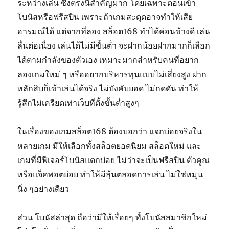
ระหว่างเล่น ซึ่งตรงนี้สำคัญมาก โดยเฉพาะตอนเข้า
โบนัสหรือฟรีสปิน เพราะถ้าเกมสะดุดอาจทำให้เสีย
อารมณ์ได้ แต่จากที่ลอง สล็อต168 ทำได้ค่อนข้างดี เล่น
ลื่นต่อเนื่อง เล่นได้ไม่มีขั้นต่ำ จะฝากน้อยฝากมากก็เลือก
ได้ตามกำลังของตัวเอง เหมาะมากสำหรับคนที่อยาก
ลองเกมใหม่ ๆ หรืออยากบริหารทุนแบบไม่เสี่ยงสูง ฝาก
หลักสิบก็เข้าเล่นได้จริง ไม่บังคับยอด ไม่กดดัน ทำให้
รู้สึกไม่เครียดเท่าเว็บที่ตั้งขั้นต่ำสูงๆ
ในเรื่องของเกมสล็อต168 ต้องบอกว่า แจกบ่อยจริงใน
หลายเกม มีให้เลือกทั้งสล็อตยอดนิยม สล็อตใหม่ และ
เกมที่มีฟีเจอร์โบนัสแตกบ่อย ไม่ว่าจะเป็นฟรีสปิน ตัวคูณ
หรือแจ็คพอตย่อย ทำให้มีลุ้นตลอดการเล่น ไม่ใช่หมุน
นิ่ง ๆอย่างเดียว
ส่วน โบนัสล่าสุด ถือว่ามีให้เรื่อยๆ ทั้งโบนัสสมาชิกใหม่