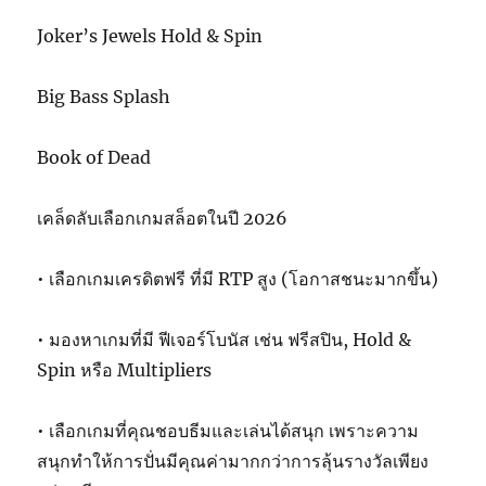
Joker’s Jewels Hold & Spin
Big Bass Splash
Book of Dead
เคล็ดลับเลือกเกมสล็อตในปี 2026
• เลือกเกมเครดิตฟรี ที่มี RTP สูง (โอกาสชนะมากขึ้น)
• มองหาเกมที่มี ฟีเจอร์โบนัส เช่น ฟรีสปิน, Hold &
Spin หรือ Multipliers
• เลือกเกมที่คุณชอบธีมและเล่นได้สนุก เพราะความ
สนุกทำให้การปั่นมีคุณค่ามากกว่าการลุ้นรางวัลเพียง