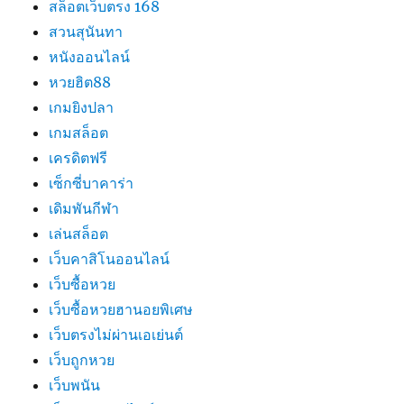
สล็อตเว็บตรง 168
สวนสุนันทา
หนังออนไลน์
หวยฮิต88
เกมยิงปลา
เกมสล็อต
เครดิตฟรี
เซ็กซี่บาคาร่า
เดิมพันกีฬา
เล่นสล็อต
เว็บคาสิโนออนไลน์
เว็บซื้อหวย
เว็บซื้อหวยฮานอยพิเศษ
เว็บตรงไม่ผ่านเอเย่นต์
เว็บถูกหวย
เว็บพนัน