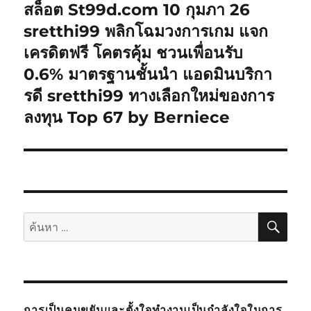
สล็อต St99d.com 10 กุมภา 26
เรื่อง
ต่อ
sretthi99 พลิกโฉมวงการเกม แจก
ไป:
เครดิตฟรี โคตรคุ้ม ชวนเพื่อนรับ
0.6% มาตรฐานชั้นนำ แอดมินบริกา
รดี sretthi99 ทางเลือกใหม่ของการ
ลงทุน Top 67 by Berniece
ค้นห
ค้นหา:
การเป็นคนขยันและตั้งใจทำงานเป็นกำลังใจในการ