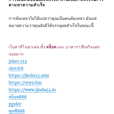
ตามหาความสำเร็จ
การล้มเหลวไม่ได้แปลว่าคุณเป็นคนล้มเหลว มันแค่
หมายความว่าคุณยังมิได้บรรลุผลสำเร็จในขณะนี้
เว็บคาสิโนน่าเล่น ทั้ง
สล็อต
และ
บาคาร่า
ตึงจริงแตก
บ่อยมาก
joker 123
slot168
https://jinda55.asia
https://st99.fun
https://www.jinda44.in
สล็อต888
pgslot
พุซซี่888