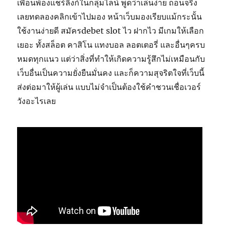
เพื่อนพ้องแชร์ลิงก์ในกลุ่มไลน์ พูดว่าเล่นง่าย ถอนจริง
เลยทดลองคลิกเข้าไปมอง หน้าเว็บมองเรียบแม้กระนั้น
ใช้งานง่ายดี สมัครdebet slot ไว ฝากไว มีเกมให้เลือก
เยอะ ทั้งสล็อต คาสิโน แทงบอล ลอตเตอรี่ และอื่นๆครบ
หมดทุกแนว แต่ว่าสิ่งที่ทำให้เกิดความรู้สึกไม่เหมือนกับ
เว็บอื่นเป็นความยั่งยืนมั่นคง และก็ความสุจริตใจที่เว็บนี้
ส่งต่อมาให้ผู้เล่น แบบไม่จำเป็นต้องใช้คำชวนเชื่อเวอร์
วังอะไรเลย