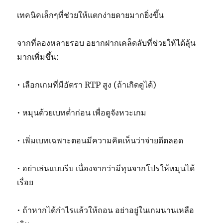
เทคนิคเล็กๆที่ช่วยให้แตกง่ายดายมากยิ่งขึ้น
จากที่ลองหลายรอบ อยากฝากเคล็ดลับที่ช่วยให้ได้ลุ้น
มากเพิ่มขึ้น:
• เลือกเกมที่มีอัตรา RTP สูง (ถ้าเกิดดูได้)
• หมุนด้วยเบทต่ำก่อน เพื่อดูจังหวะเกม
• เพิ่มเบทเฉพาะตอนมีความคิดเห็นว่าจ่ายดีตลอด
• อย่าเล่นแบบรีบ เนื่องจากว่ามีทุนจากโปรให้หมุนได้
เรื่อย
• ถ้าหากได้กำไรแล้วให้ถอน อย่าอยู่ในเกมนานเหลือ