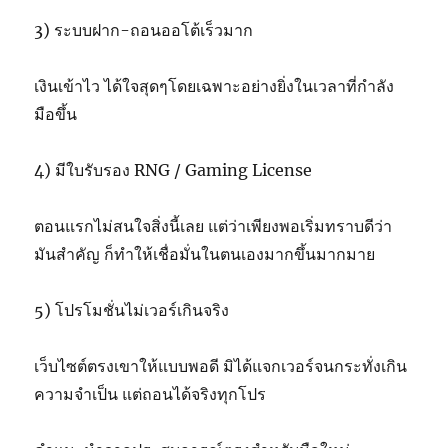
3) ระบบฝาก-ถอนออโต้เร็วมาก
เงินเข้าไว ได้ใจสุดๆโดยเฉพาะอย่างยิ่งในเวลาที่กำลัง
มือขึ้น
4) มีใบรับรอง RNG / Gaming License
ตอนแรกไม่สนใจสิ่งนี้เลย แต่ว่าเพียงพอเริ่มทราบดีว่า
มันสำคัญ ก็ทำให้เชื่อมั่นในตนเองมากขึ้นมากมาย
5) โปรโมชั่นไม่เวอร์เกินจริง
เว็บไซต์ตรงเขาให้แบบพอดี มิได้แจกเวอร์จนกระทั่งเกิน
ความจำเป็น แต่ถอนได้จริงทุกโปร