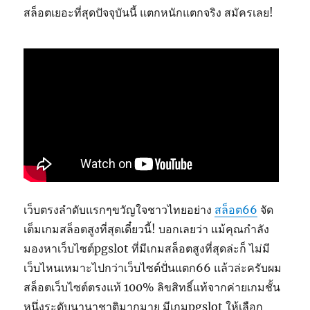
สล็อตเยอะที่สุดปัจจุบันนี้ แตกหนักแตกจริง สมัครเลย!
เว็บตรงลำดับแรกๆขวัญใจชาวไทยอย่าง
สล็อต66
จัด
เต็มเกมสล็อตสูงที่สุดเดี๋ยวนี้! บอกเลยว่า แม้คุณกำลัง
มองหาเว็บไซต์pgslot ที่มีเกมสล็อตสูงที่สุดล่ะก็ ไม่มี
เว็บไหนเหมาะไปกว่าเว็บไซต์ปั่นแตก66 แล้วล่ะครับผม
สล็อตเว็บไซต์ตรงแท้ 100% ลิขสิทธิ์แท้จากค่ายเกมชั้น
หนึ่งระดับนานาชาติมากมาย มีเกมpgslot ให้เลือก