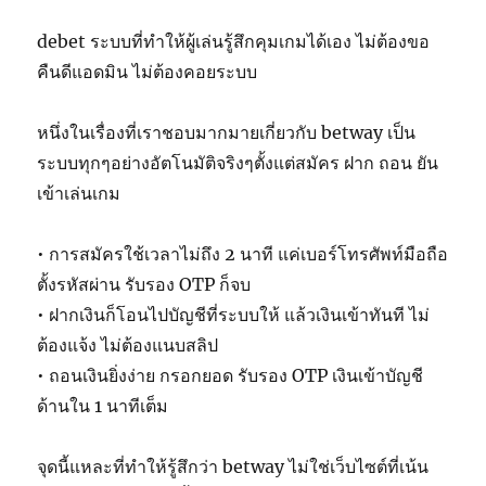
debet ระบบที่ทำให้ผู้เล่นรู้สึกคุมเกมได้เอง ไม่ต้องขอ
คืนดีแอดมิน ไม่ต้องคอยระบบ
หนึ่งในเรื่องที่เราชอบมากมายเกี่ยวกับ betway เป็น
ระบบทุกๆอย่างอัตโนมัติจริงๆตั้งแต่สมัคร ฝาก ถอน ยัน
เข้าเล่นเกม
• การสมัครใช้เวลาไม่ถึง 2 นาที แค่เบอร์โทรศัพท์มือถือ
ตั้งรหัสผ่าน รับรอง OTP ก็จบ
• ฝากเงินก็โอนไปบัญชีที่ระบบให้ แล้วเงินเข้าทันที ไม่
ต้องแจ้ง ไม่ต้องแนบสลิป
• ถอนเงินยิ่งง่าย กรอกยอด รับรอง OTP เงินเข้าบัญชี
ด้านใน 1 นาทีเต็ม
จุดนี้แหละที่ทำให้รู้สึกว่า betway ไม่ใช่เว็บไซต์ที่เน้น