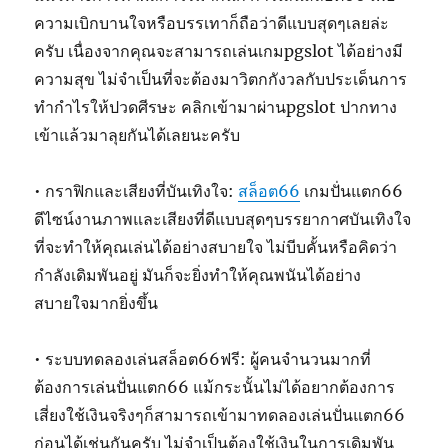
ความเบิกบานใจหรือบรรเทาก็ถือว่าดีแบบสุดๆเลยล่ะ
ครับ เนื่องจากคุณจะสามารถเล่นเกมpgslot ได้อย่างมี
ความสุข ไม่จำเป็นที่จะต้องมาวิตกกังวลกับประเด็นการ
ทำกำไรให้ปวดศีรษะ คลิกเข้ามาผ่านpgslot ปากทาง
เข้าแล้วมาลุยกันได้เลยนะครับ
• กราฟิกและเสียงที่บันเทิงใจ:
สล็อต66
เกมปั่นแตก66
ดีไซน์งานภาพและเสียงที่ดีแบบสุดๆบรรยากาศบันเทิงใจ
ที่จะทำให้คุณเล่นได้อย่างสบายใจ ไม่บีบคั้นหรือคิดว่า
กำลังเดิมพันอยู่ มันก็จะยิ่งทำให้คุณพนันได้อย่าง
สบายใจมากยิ่งขึ้น
• ระบบทดลองเล่นสล็อต66ฟรี: ผู้คนจำนวนมากที่
ต้องการเล่นปั่นแตก66 แม้กระนั้นไม่ได้อยากต้องการ
เสี่ยงใช้เงินจริงๆก็สามารถเข้ามาทดลองเล่นปั่นแตก66
ก่อนได้เช่นกันครับ ไม่จำเป็นต้องใช้เงินในการเดิมพัน