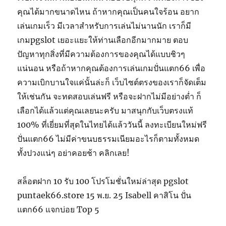
คุณได้มากขนาดไหน ถ้าหากคุณเป็นคนใจร้อน อยาก
เล่นเกมเร็ว มีเวลาสำหรับการเล่นไม่นานนัก เราก็มี
เกมpgslot เยอะแยะให้ท่านเลือกอีกมากมาย ตอบ
ปัญหาทุกสิ่งที่มีความต้องการของคุณได้แบบชิวๆ
แน่นอน หรือถ้าหากคุณต้องการเล่นเกมปั่นแตก66 เพื่อ
ความเบิกบานใจแค่นั้นล่ะก็ เว็บไซต์ตรงของเราก็จัดเต็ม
ให้เช่นกัน จะทดสอบเล่นฟรี หรือจะฝากไม่มีอย่างต่ำ ก็
เลือกได้แล้วแต่คุณเลยนะครับ มาสนุกกับเว็บตรงแท้
100% ที่เยี่ยมที่สุดในไทยได้แล้ววันนี้ ลงทะเบียนใหม่ฟรี
ปั่นแตก66 ไม่มีค่าขนบธรรมเนียมอะไรก็ตามทั้งหมด
ทั้งปวงแน่ๆ อย่าคอยช้า คลิกเลย!
สล็อตฝาก 10 รับ 100 โปรโมชั่นใหม่ล่าสุด pgslot
puntaek66.store 15 พ.ย. 25 Isabell คาสิโน ปั่น
แตก66 แจกบ่อย Top 5