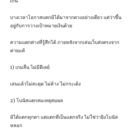
เกิน
บางเวลาโอกาสแตกมิได้มาจากดวงอย่างเดียว แต่ว่าขึ้น
อยู่กับการวางเป้าหมายเงินด้วย
ความแตกต่างที่รู้สึกได้ ภายหลังจากเล่นเว็บส่งตรงจาก
ค่ายแท้
1) เกมลื่น ไม่มีดีเลย์
เล่นแล้วไม่สะดุด ไม่ค้าง ไม่กระเด้ง
2) โบนัสแตกสมเหตุสมผล
มิได้แตกทุกตา แต่แตกทีเป็นแตกจริง ไม่ใช่ว่ายิงโบนัส
หลอก