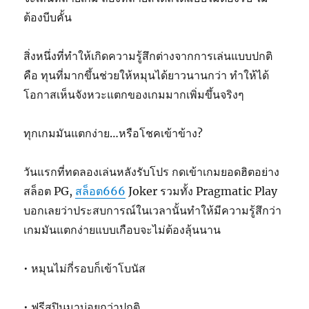
ต้องบีบคั้น
สิ่งหนึ่งที่ทำให้เกิดความรู้สึกต่างจากการเล่นแบบปกติ
คือ ทุนที่มากขึ้นช่วยให้หมุนได้ยาวนานกว่า ทำให้ได้
โอกาสเห็นจังหวะแตกของเกมมากเพิ่มขึ้นจริงๆ
ทุกเกมมันแตกง่าย…หรือโชคเข้าข้าง?
วันแรกที่ทดลองเล่นหลังรับโปร กดเข้าเกมยอดฮิตอย่าง
สล็อต PG,
สล็อต666
Joker รวมทั้ง Pragmatic Play
บอกเลยว่าประสบการณ์ในเวลานั้นทำให้มีความรู้สึกว่า
เกมมันแตกง่ายแบบเกือบจะไม่ต้องลุ้นนาน
• หมุนไม่กี่รอบก็เข้าโบนัส
• ฟรีสปินมาบ่อยกว่าปกติ