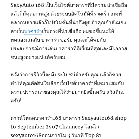
SexyAuto 168 เป็นเว็บไซต์บาคาร่าที่มีความน่าเชื่อถือ
แล้วก็มีคุณภาพสูง ด้วยระบบอัตโนมัติที่รวดเร็ว เกมที่
หลากหลายแล้วก็โปรโมชั่นที่น่าดึงดูด ถ้าคุณกำลังมอง
หาเว็บ
บาคาร่า
เว็บตรงที่น่าเชื่อถือ ผมขอชี้แนะให้
ทดลองเล่นกับ บาคาร่า ขอรับ คุณจะได้พบกับ
ประสบการณ์การเล่นบาคาร่าที่ดีเยี่ยมที่สุดและมีโอกาส
ชนะสูงอย่างแน่แท้ครับผม
หวังว่าการรีวิวนี้จะมีประโยชน์สำหรับคุณ แล้วก็ช่วย
ทำให้คุณตัดสินใจเลือกเว็บไซต์บาคาร่าที่เหมาะสมกับ
ความปรารถนาของคุณได้ง่ายมากยิ่งขึ้นครับ สวัสดีนะ
ครับ!
ดาวน์โหลดบาคาร่า168 บาคาร่า Sexyauto168.shop
16 September 2567 Chauncey โอนไว
sexyauto168ถอนภายใน 3 วินาที Top 81