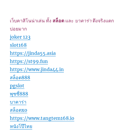
เว็บคาสิโนน่าเล่น ทั้ง
สล็อต
และ
บาคาร่า
ตึงจริงแตก
บ่อยมาก
joker 123
slot168
https://jinda55.asia
https://st99.fun
https://www.jinda44.in
สล็อต888
pgslot
พุซซี่888
บาคาร่า
สล็อตxo
https://www.tangtem168.io
หนังโป๊ไทย