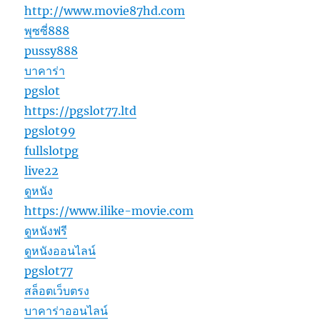
http://www.movie87hd.com
พุซซี่888
pussy888
บาคาร่า
pgslot
https://pgslot77.ltd
pgslot99
fullslotpg
live22
ดูหนัง
https://www.ilike-movie.com
ดูหนังฟรี
ดูหนังออนไลน์
pgslot77
สล็อตเว็บตรง
บาคาร่าออนไลน์