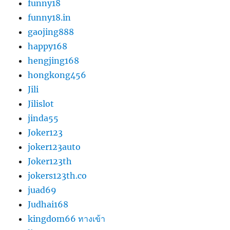
funny18
funny18.in
gaojing888
happy168
hengjing168
hongkong456
Jili
Jilislot
jinda55
Joker123
joker123auto
Joker123th
jokers123th.co
juad69
Judhai168
kingdom66 ทางเข้า