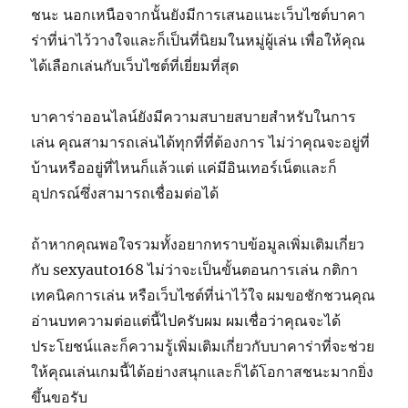
ชนะ นอกเหนือจากนั้นยังมีการเสนอแนะเว็บไซต์บาคา
ร่าที่น่าไว้วางใจและก็เป็นที่นิยมในหมู่ผู้เล่น เพื่อให้คุณ
ได้เลือกเล่นกับเว็บไซต์ที่เยี่ยมที่สุด
บาคาร่าออนไลน์ยังมีความสบายสบายสำหรับในการ
เล่น คุณสามารถเล่นได้ทุกที่ที่ต้องการ ไม่ว่าคุณจะอยู่ที่
บ้านหรืออยู่ที่ไหนก็แล้วแต่ แค่มีอินเทอร์เน็ตและก็
อุปกรณ์ซึ่งสามารถเชื่อมต่อได้
ถ้าหากคุณพอใจรวมทั้งอยากทราบข้อมูลเพิ่มเติมเกี่ยว
กับ sexyauto168 ไม่ว่าจะเป็นขั้นตอนการเล่น กติกา
เทคนิคการเล่น หรือเว็บไซต์ที่น่าไว้ใจ ผมขอชักชวนคุณ
อ่านบทความต่อแต่นี้ไปครับผม ผมเชื่อว่าคุณจะได้
ประโยชน์และก็ความรู้เพิ่มเติมเกี่ยวกับบาคาร่าที่จะช่วย
ให้คุณเล่นเกมนี้ได้อย่างสนุกและก็ได้โอกาสชนะมากยิ่ง
ขึ้นขอรับ