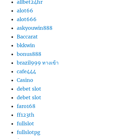
allbet24hr
alot66
alot666
askyouwin888
Baccarat
bkkwin
bonus888
brazil999 ทางเข้า
cafe444
Casino
debet slot
debet slot
faro168
ff123th
fullslot
fullslotpg