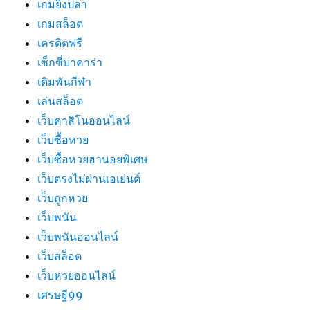
เกมยิงปลา
เกมสล็อต
เครดิตฟรี
เซ็กซี่บาคาร่า
เดิมพันกีฬา
เล่นสล็อต
เว็บคาสิโนออนไลน์
เว็บซื้อหวย
เว็บซื้อหวยฮานอยพิเศษ
เว็บตรงไม่ผ่านเอเย่นต์
เว็บถูกหวย
เว็บพนัน
เว็บพนันออนไลน์
เว็บสล็อต
เว็บหวยออนไลน์
เศรษฐี99