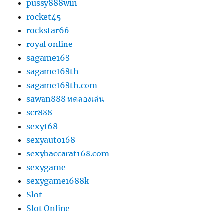
pussy888win
rocket45
rockstar66
royal online
sagame168
sagame168th
sagame168th.com
sawan888 ทดลองเล่น
scr888
sexy168
sexyauto168
sexybaccarat168.com
sexygame
sexygame1688k
Slot
Slot Online