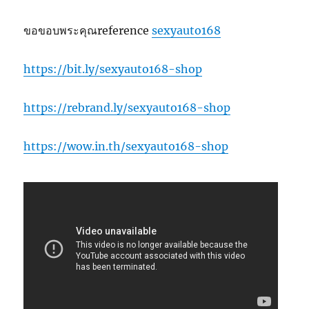
ขอขอบพระคุณreference
sexyauto168
https://bit.ly/sexyauto168-shop
https://rebrand.ly/sexyauto168-shop
https://wow.in.th/sexyauto168-shop