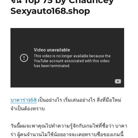
จน Top 75 by Chauncey
Sexyauto168.shop
บาคาร่า168
เป็นอย่างไร เริ่มเล่นอย่างไร สิ่งที่มือใหม่
จำเป็นต้องทราบ
วันนี้ผมจะพาคุณไปทำความรู้จักกับเกมไพ่ที่ชื่อว่า บาคา
ร่า ผู้คนจำนวนไม่ใช้น้อยอาจจะเคยทราบชื่อของเกมนี้