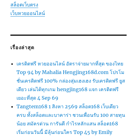
สล็อตเว็บตรง
เว็บหวยออนไลน์
เรื่องล่าสุด
เครดิตฟรี หวยออนไลน์ อัตราจ่ายมากที่สุด ของไทย
Top 94 by Mahalia Hengjing168d.com โปรโม
ชั่นเครดิตฟรี 100% กล่องสุ่มเฮงเฮง รับเครดิตฟรี ยูส
เดียว เล่นได้ทุกเกม hengjing168 แจก เครดิตฟรี
เยอะที่สุด 4 Sep 69
Tangtem168 1 สิงหา 2569 สล็อต168 เว็บเดียว
ครบ ทั้งสล็อตและบาคาร่า ชวนเพื่อนรับ 100 สายทุน
น้อย สมัครด่วน การันตี กำไรหลักแสน สล็อต168
เริ่มก่อนวันนี้ มีลุ้นก่อนใคร Top 45 by Emily