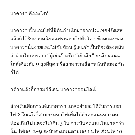
บาคาร่า คืออะไร?
บาคาร่า เป็นเกมไพ่ที่มีต้นกำเนิดมาจากประเทศฝรั่งเศส
แล้วก็ได้รับความนิยมแพร่หลายไปทั่วโลก ข้อตกลงของ
บาคาร่านั้นง่ายและไม่ซับซ้อน ผู้เล่นจำเป็นที่จะต้องพนัน
ว่าฝ่ายใดระหว่าง “ผู้เล่น” หรือ “เจ้ามือ” จะมีคะแนน
ใกล้เคียงกับ 9 สูงที่สุด หรือสามารถเลือกพนันที่เสมอกัน
ก็ได้
กติกาแล้วก็กรรมวิธีเล่น บาคาร่าออนไลน์
สำหรับเพื่อการเล่นบาคาร่า แต่ละฝ่ายจะได้รับการแจก
ไพ่ 2 ใบแล้วก็สามารถขอไพ่เพิ่มได้ถ้าคะแนนของตน
น้อยเกินไป แต่จะไม่เกิน 3 ใบ การนับคะแนนในบาคาร่า
นั้น ไพ่เลข 2-9 จะนับคะแนนตามเลขบนไพ่ ส่วนไพ่ 10,