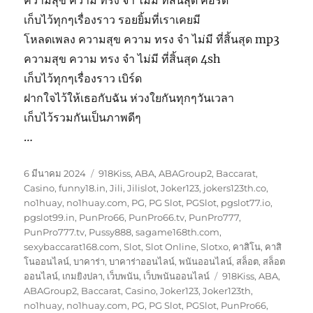
ความสุข ความ ทรง จำ ไม่มี ที่สิ้นสุด คอร์ด
เก็บไว้ทุกๆเรื่องราว รอยยิ้มที่เราเคยมี
โหลดเพลง ความสุข ความ ทรง จำ ไม่มี ที่สิ้นสุด mp3
ความสุข ความ ทรง จำ ไม่มี ที่สิ้นสุด 4sh
เก็บไว้ทุกๆเรื่องราว เบิร์ด
ฝากใจไว้ให้เธอกับฉัน ห่วงใยกันทุกๆวันเวลา
เก็บไว้รวมกันเป็นภาพดีๆ
…
เขียน
หมวด
6 มีนาคม 2024
918Kiss
,
ABA
,
ABAGroup2
,
Baccarat
,
เมื่อ
หมู่
Casino
,
funny18.in
,
Jili
,
Jilislot
,
Joker123
,
jokers123th.co
,
no1huay
,
no1huay.com
,
PG
,
PG Slot
,
PGSlot
,
pgslot77.io
,
pgslot99.in
,
PunPro66
,
PunPro66.tv
,
PunPro777
,
PunPro777.tv
,
Pussy888
,
sagame168th.com
,
sexybaccarat168.com
,
Slot
,
Slot Online
,
Slotxo
,
คาสิโน
,
คาสิ
โนออนไลน์
,
บาคาร่า
,
บาคาร่าออนไลน์
,
พนันออนไลน์
,
สล็อต
,
สล็อต
ป้าย
ออนไลน์
,
เกมยิงปลา
,
เว็บพนัน
,
เว็บพนันออนไลน์
918Kiss
,
ABA
,
กำกับ
ABAGroup2
,
Baccarat
,
Casino
,
Joker123
,
Joker123th
,
no1huay
,
no1huay.com
,
PG
,
PG Slot
,
PGSlot
,
PunPro66
,