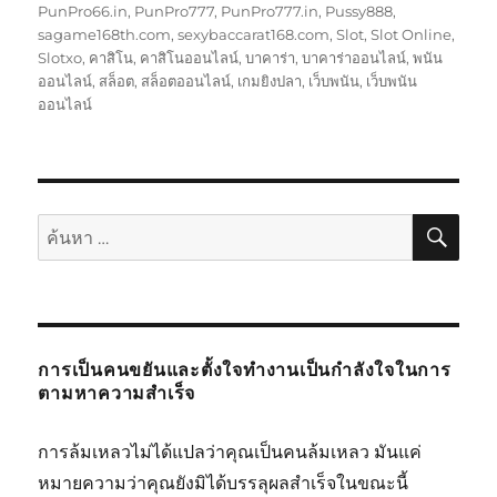
PunPro66.in
,
PunPro777
,
PunPro777.in
,
Pussy888
,
sagame168th.com
,
sexybaccarat168.com
,
Slot
,
Slot Online
,
Slotxo
,
คาสิโน
,
คาสิโนออนไลน์
,
บาคาร่า
,
บาคาร่าออนไลน์
,
พนัน
ออนไลน์
,
สล็อต
,
สล็อตออนไลน์
,
เกมยิงปลา
,
เว็บพนัน
,
เว็บพนัน
ออนไลน์
ค้นห
ค้นหา:
การเป็นคนขยันและตั้งใจทำงานเป็นกำลังใจในการ
ตามหาความสำเร็จ
การล้มเหลวไม่ได้แปลว่าคุณเป็นคนล้มเหลว มันแค่
หมายความว่าคุณยังมิได้บรรลุผลสำเร็จในขณะนี้