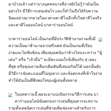
มาบ้างแล้ว แต่ว่าบางบุคคลบางทีอาจยังไม่รู้ว่ามันเป็น
อย่างไร มีวิธีการเล่นเช่นไร และก็ทำไมถึงได้รับความ
นิยมอย่างมากมายในแวดวงคาสิโนอีกทั้งในคาสิโนจริง
และคาสิโนออนไลน์ บาคาร่าออนไลน์
บาคาร่าออนไลน์ เป็นเกมที่มีประวัติช้านานรวมทั้งมี
ความเป็นมาช้านานจากฝรั่งเศส มันเป็นเกมที่เรียบ
ง่ายและไม่ซับซ้อน เพียงคุณพนันว่าข้างไหนระหว่าง “ผู้
เล่น” หรือ “เจ้ามือ” จะมีคะแนนใกล้เคียงกับ 9 เยอะ
ที่สุด หรือคุณอาจเลือกเดิมพันที่เสมอกันก็ได้ นอกนั้นยัง
มีวิธีการนับคะแนนที่ไม่ยุ่งยาก และข้อตกลงที่เข้าใจง่าย
ทำให้มันเป็นที่พึงพอใจของผู้เล่นทั้งหลาย
ในบทความนี้ ผมจะมาแบ่งปันกรรมวิธีการเล่น บา
คาร่าออนไลน์ข้อตกลงการเล่นที่คุณควรจะทราบ
รวมทั้งเทคนิคการเล่นที่ช่วยเพิ่มช่องทางสำหรับการ