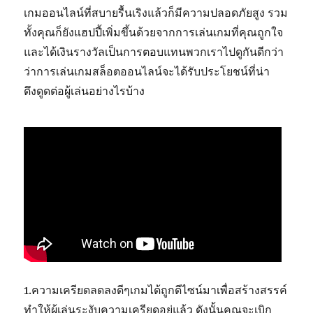
เกมออนไลน์ที่สบายรื้นเริงแล้วก็มีความปลอดภัยสูง รวม
ทั้งคุณก็ยังแฮปปี้เพิ่มขึ้นด้วยจากการเล่นเกมที่คุณถูกใจ
และได้เงินรางวัลเป็นการตอบแทนพวกเราไปดูกันดีกว่า
ว่าการเล่นเกมสล็อตออนไลน์จะได้รับประโยชน์ที่น่า
ดึงดูดต่อผู้เล่นอย่างไรบ้าง
1.ความเครียดลดลงดีๆเกมได้ถูกดีไซน์มาเพื่อสร้างสรรค์
ทำให้ผู้เล่นระงับความเครียดอยู่แล้ว ดังนั้นคุณจะเบิก