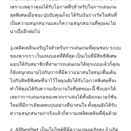
เพราะเหตุว่าคุณได้รับโอกาสดีๆสำหรับในการเล่นเกม
สุดพิเศษเมื่อชนะปุบปับคุณก็จะได้รับเงินรางวัลในทันที
เป็นความสนุกสนานและก็ความสนุกสนานที่คุณจะไม่
น่าเบื่ออีกต่อไป
3.เพลิดเพลินเจริญใจสำหรับการเล่นเกมที่คุณชอบ ระบบ
ของพวกเรา เว็บแทงบอลที่ดีที่สุด เป็นเว็บที่มีสิทธิพิเศษ
มอบให้กับสมาชิกที่สามารถเล่นเกมได้ทุกแบบแล้วก็คุณ
ก็ยังสนุกสนานไปกับการที่มีความน่าสนใจสนุกตื่นเต้น
ไปกับสิทธิพิเศษที่น่าไว้ใจคุณยังได้รับโอกาสพิเศษที่จะ
ทำให้คุณได้รับความเบิกบานใจที่สุดขณะนี้ ซึ่งบอกได้
เลยว่าการเล่นเกมของพวกเราเล่นได้ทั้งยังเกมเวอร์ชั่น
ใหม่ที่มีการอัพเดทแบบอย่างที่น่าสนใจ ทั้งคุณยังได้รับ
ความสนุกสนานร่าเริงแล้วก็ความเพลิดเพลินที่คุ้มด้วย
4. Allbestbet เป็นเว็บไซต์ที่มีความปลอดภัยสูง ถ้าเกิด