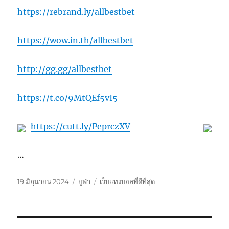
https://rebrand.ly/allbestbet
https://wow.in.th/allbestbet
http://gg.gg/allbestbet
https://t.co/9MtQEf5vI5
https://cutt.ly/PeprczXV
…
เขียน
หมวด
ป้าย
19 มิถุนายน 2024
ยูฟ่า
เว็บแทงบอลที่ดีที่สุด
เมื่อ
หมู่
กำกับ