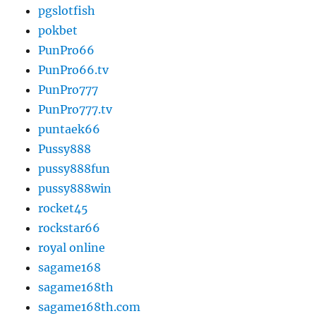
pgslotfish
pokbet
PunPro66
PunPro66.tv
PunPro777
PunPro777.tv
puntaek66
Pussy888
pussy888fun
pussy888win
rocket45
rockstar66
royal online
sagame168
sagame168th
sagame168th.com