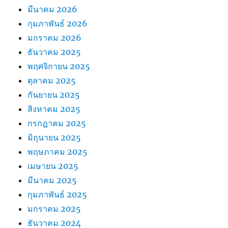
มีนาคม 2026
กุมภาพันธ์ 2026
มกราคม 2026
ธันวาคม 2025
พฤศจิกายน 2025
ตุลาคม 2025
กันยายน 2025
สิงหาคม 2025
กรกฎาคม 2025
มิถุนายน 2025
พฤษภาคม 2025
เมษายน 2025
มีนาคม 2025
กุมภาพันธ์ 2025
มกราคม 2025
ธันวาคม 2024