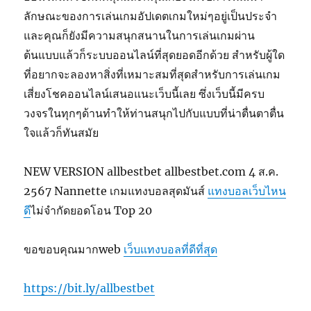
ลักษณะของการเล่นเกมอัปเดตเกมใหม่ๆอยู่เป็นประจำ
และคุณก็ยังมีความสนุกสนานในการเล่นเกมผ่าน
ต้นแบบแล้วก็ระบบออนไลน์ที่สุดยอดอีกด้วย สำหรับผู้ใด
ที่อยากจะลองหาสิ่งที่เหมาะสมที่สุดสำหรับการเล่นเกม
เสี่ยงโชคออนไลน์เสนอแนะเว็บนี้เลย ซึ่งเว็บนี้มีครบ
วงจรในทุกๆด้านทำให้ท่านสนุกไปกับแบบที่น่าตื่นตาตื่น
ใจแล้วก็ทันสมัย
NEW VERSION allbestbet allbestbet.com 4 ส.ค.
2567 Nannette เกมแทงบอลสุดมันส์
แทงบอลเว็บไหน
ดี
ไม่จำกัดยอดโอน Top 20
ขอขอบคุณมากweb
เว็บแทงบอลที่ดีที่สุด
https://bit.ly/allbestbet