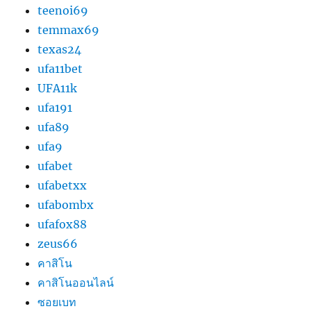
teenoi69
temmax69
texas24
ufa11bet
UFA11k
ufa191
ufa89
ufa9
ufabet
ufabetxx
ufabombx
ufafox88
zeus66
คาสิโน
คาสิโนออนไลน์
ซอยเบท