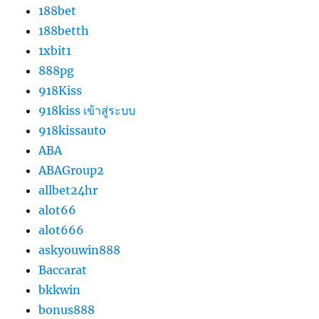
188bet
188betth
1xbit1
888pg
918Kiss
918kiss เข้าสู่ระบบ
918kissauto
ABA
ABAGroup2
allbet24hr
alot66
alot666
askyouwin888
Baccarat
bkkwin
bonus888