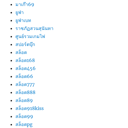
มาเก๊า69
ยูฟ่า
ยูฟ่าเบท
ราชภัฏสวนสุนันทา
ศูนย์รวมเกมไพ่
สปอร์ตบุ๊ก
สล็อต
สล็อต168
สล็อต456
สล็อต66
สล็อต777
สล็อต888
สล็อต89
สล็อต918kiss
สล็อต99
สล็อตpg