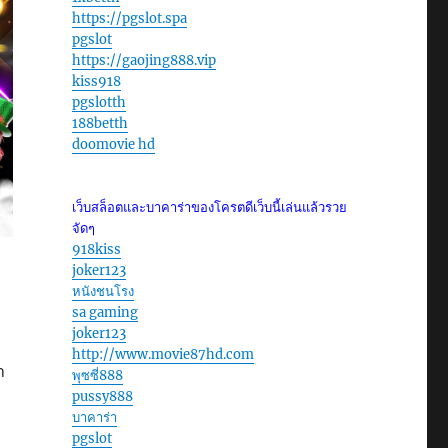
https://pgslot.spa
pgslot
https://gaojing888.vip
kiss918
pgslotth
188betth
doomovie hd
เว็บสล็อตและบาคาร่าของโครตดีเว็บนี้เล่นแล้วรวย
จัดๆ
918kiss
joker123
หนังชนโรง
sa gaming
joker123
http://www.movie87hd.com
า
พุซซี่888
pussy888
บาคาร่า
pgslot