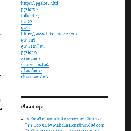
https://pgslot77.ltd
pgslot99
fullslotpg
live22
ๆ
ดูหนัง
https://www.ilike-movie.com
ร
ดูหนังฟรี
ดูหนังออนไลน์
pgslot77
สล็อตเว็บตรง
บาคาร่าออนไลน์
ย
สล็อตเว็บตรง
่
เว็บหวยออนไลน์
ป
เรื่องล่าสุด
วม
เครดิตฟรี หวยออนไลน์ อัตราจ่ายมากที่สุด ของ
ไทย Top 94 by Mahalia Hengjing168d.com