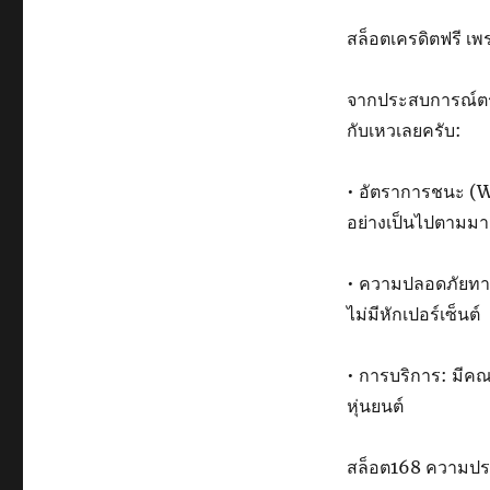
สล็อตเครดิตฟรี เพร
จากประสบการณ์ตรงข
กับเหวเลยครับ:
• อัตราการชนะ (
อย่างเป็นไปตามม
• ความปลอดภัยทาง
ไม่มีหักเปอร์เซ็นต์
• การบริการ: มีค
หุ่นยนต์
สล็อต168 ความประ