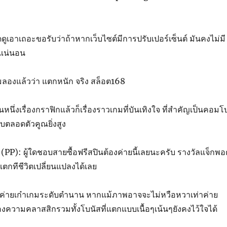
ดูเอาเถอะขอรับว่าถ้าหากเว็บไซต์มีการปรับเปอร์เซ็นต์ มันคงไม่มี
้แน่นอน
มลองแล้วว่า แตกหนัก จริง สล็อต168
ืนหนึ่งเรื่องกราฟิกแล้วก็เรื่องราวเกมที่บันเทิงใจ ที่สำคัญเป็นคอมโ
บตลอดตัวคูณยิ่งสูง
(PP): ผู้ใดชอบสายซื้อฟรีสปินต้องค่ายนี้เลยนะครับ รางวัลแจ็กพอ
กทีชีวิตเปลี่ยนแปลงได้เลย
ค่ายเก๋าเกมระดับตำนาน หากแม้ภาพอาจจะไม่หวือหวาเท่าค่าย
่องความคลาสสิกรวมทั้งโบนัสที่แตกแบบเนื้อๆเน้นๆยังคงไว้ใจได้