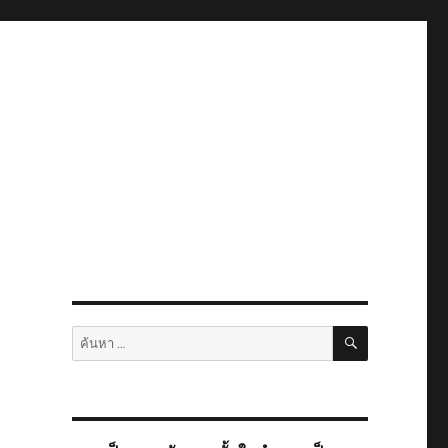
ค้นหา
ค้นหา: