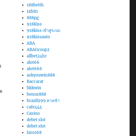
188betth
1xbit1
888pg
918Kiss
918kiss เข้าสู่ระบบ
918kissauto
ABA
ABAGroup2
allbet24hr
alot66
บ
alot666
askyouwin888
Baccarat
bkkwin
ต
bonus888
brazil999 ทางเข้า
cafe444
Casino
debet slot
debet slot
faro168