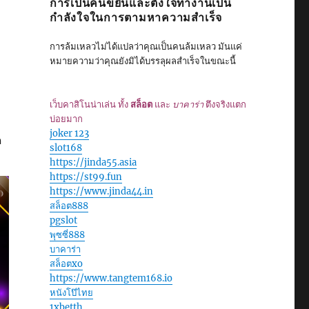
การเป็นคนขยันและตั้งใจทำงานเป็น
กำลังใจในการตามหาความสำเร็จ
การล้มเหลวไม่ได้แปลว่าคุณเป็นคนล้มเหลว มันแค่
หมายความว่าคุณยังมิได้บรรลุผลสำเร็จในขณะนี้
เว็บคาสิโนน่าเล่น ทั้ง
สล็อต
และ
บาคาร่า
ตึงจริงแตก
บ่อยมาก
joker 123
ด
slot168
https://jinda55.asia
https://st99.fun
https://www.jinda44.in
สล็อต888
pgslot
พุซซี่888
บาคาร่า
สล็อตxo
https://www.tangtem168.io
หนังโป๊ไทย
1xbetth