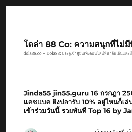
โดล่า 88 Co: ความสนุกที่ไม่มีที
dola88.co – Dola88: ประตูเข้าสู่บันเทิงออนไลน์ที่น่าตื่นเต้นและ
Jinda55 jin55.guru 16 กรกฎา 256
แคชแบค ยิงปลารับ 10% อยู่ไหนก็เล่น
เข้าร่วมวันนี้ รวยทันที Top 16 by J
สล็อตเครดิตฟรี สล