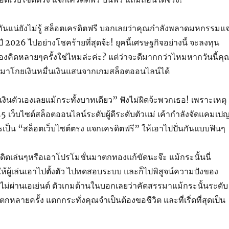
ดกันแน่ยังไม่รู้ สล็อตเครดิตฟรี บอกเลยว่าคุณกำลังพลาดมหกรรมแ
ดที่ปี 2026 ไปอย่างโชคร้ายที่สุดจ้ะ! ยุคนี้เศรษฐกิจอย่างนี้ จะลงทุน
ต้องคิดหลายๆครั้งใช่ไหมล่ะค่ะ? แต่ว่าจะดีมากกว่าไหมหากวันนี้คุ
มาโกยเงินหมื่นเงินแสนจากเกมสล็อตออนไลน์ได้
กเงินตัวเองเลยแม้กระทั้งบาทเดียว” ฟังไม่ผิดจ้ะพวกเธอ! เพราะเหตุ
5 เว็บไซต์สล็อตออนไลน์ระดับผู้ดีระดับตัวแม่ เค้ากำลังจัดแคมเป
เป็น “สล็อตเว็บไซต์ตรง แจกเครดิตฟรี” ให้เอาไปปั่นกันแบบฟินๆ
รดิตเล่นๆหรือเอาโปรโมชั่นมาตกทองแก้ขัดนะจ๊ะ แม้กระนั้นนี่
ห้ผู้เล่นเอาไปตั้งตัว ไปทดสอบระบบ และก็ไปพิสูจน์ความปังของ
ี่ไม่ผ่านเอเย่นต์ ตัวเกมด้านในบอกเลยว่าคัดสรรมาแม้กระนั้นระดับ
ตกหลายครั้ง แตกกระทั่งคุณจำเป็นต้องขอชีวิต และที่เริ่ดที่สุดเป็น