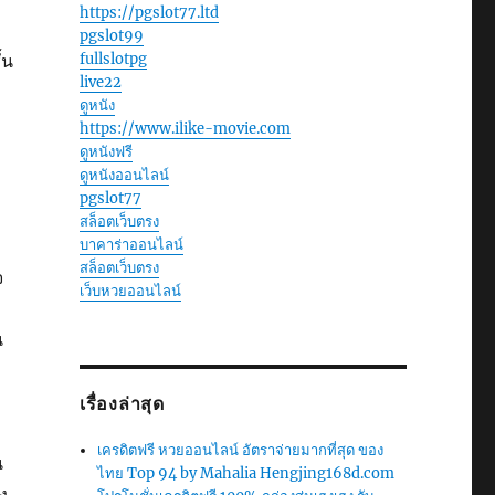
https://pgslot77.ltd
pgslot99
้น
fullslotpg
live22
ดูหนัง
https://www.ilike-movie.com
ดูหนังฟรี
ดูหนังออนไลน์
pgslot77
สล็อตเว็บตรง
บาคาร่าออนไลน์
สล็อตเว็บตรง
จ
เว็บหวยออนไลน์
น
เรื่องล่าสุด
เครดิตฟรี หวยออนไลน์ อัตราจ่ายมากที่สุด ของ
น
ไทย Top 94 by Mahalia Hengjing168d.com
ง