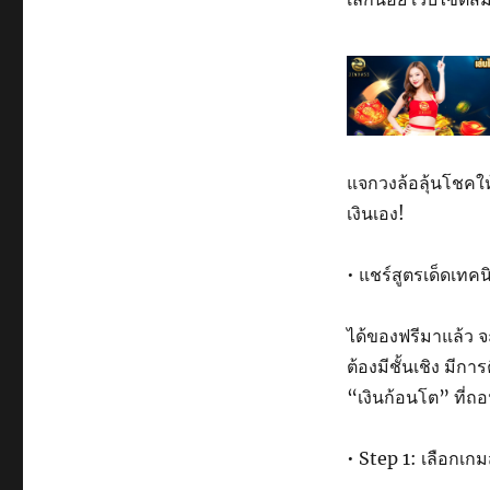
แจกวงล้อลุ้นโชคให้
เงินเอง!
• แชร์สูตรเด็ดเทค
ได้ของฟรีมาแล้ว จ
ต้องมีชั้นเชิง มีก
“เงินก้อนโต” ที่ถ
• Step 1: เลือกเ