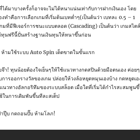
ที่ได้มาบางครั้งก็อาจจะไม่ได้หนาแน่นเท่ากับการฝากเงินเอง โดย
ำต้องทำคือการเลือกเกมที่เริ่มต้นเบทต่ำๆ(เป็นต้นว่า เบทละ 0.5 – 1
เกมที่มีฟีเจอร์การชนะแบบตลอด (Cascading) เป็นต้นว่า เกมสไตล
้ทุนฟรีนี้ปั่นสร้างฐานเงินทุนให้หนาขึ้นก่อน
ห้ามใช้ระบบ Auto Spin เด็ดขาดในขั้นแรก
ลยจ๊า! ทุนน้อยต้องใจเย็นๆให้ใช้แนวทางกดสปินด้วยมือตนเอง ค่อยๆ
การออกรางวัลของเกม ปล่อยให้วงล้อหยุดหมุนเองบ้าง กดหยุดเอ
ับแนวทางอัลกอริทึมของระบบสล็อต เมื่อใดที่เริ่มได้กำไรสะสมพูนขึ
่ใช้ในการเดิมพันขึ้นทีละสเต็ป
้าปุ๊บ กดถอนปั๊บ ห้ามโลภ!