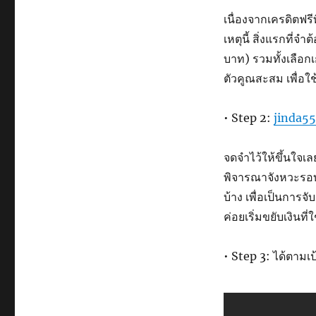
เนื่องจากเครดิตฟรี
เหตุนี้ สิ่งแรกที่จ
บาท) รวมทั้งเลือก
ตัวคูณสะสม เพื่อใช
• Step 2:
jinda55
จดจำไว้ให้ขึ้นใจเ
พิจารณาจังหวะรอบ
บ้าง เพื่อเป็นการจ
ค่อยเริ่มขยับเงินที
• Step 3: ได้ตามเป