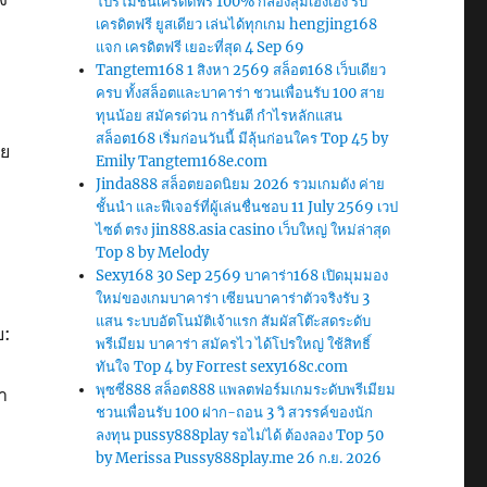
โปรโมชั่นเครดิตฟรี 100% กล่องสุ่มเฮงเฮง รับ
เครดิตฟรี ยูสเดียว เล่นได้ทุกเกม hengjing168
แจก เครดิตฟรี เยอะที่สุด 4 Sep 69
Tangtem168 1 สิงหา 2569 สล็อต168 เว็บเดียว
ครบ ทั้งสล็อตและบาคาร่า ชวนเพื่อนรับ 100 สาย
ทุนน้อย สมัครด่วน การันตี กำไรหลักแสน
สล็อต168 เริ่มก่อนวันนี้ มีลุ้นก่อนใคร Top 45 by
อย
Emily Tangtem168e.com
Jinda888 สล็อตยอดนิยม 2026 รวมเกมดัง ค่าย
ชั้นนำ และฟีเจอร์ที่ผู้เล่นชื่นชอบ 11 July 2569 เวป
ไซต์ ตรง jin888.asia casino เว็บใหญ่ ใหม่ล่าสุด
Top 8 by Melody
Sexy168 30 Sep 2569 บาคาร่า168 เปิดมุมมอง
ใหม่ของเกมบาคาร่า เซียนบาคาร่าตัวจริงรับ 3
แสน ระบบอัตโนมัติเจ้าแรก สัมผัสโต๊ะสดระดับ
บ:
พรีเมียม บาคาร่า สมัครไว ได้โปรใหญ่ ใช้สิทธิ์
ทันใจ Top 4 by Forrest sexy168c.com
พุซซี่888 สล็อต888 แพลตฟอร์มเกมระดับพรีเมียม
า
ชวนเพื่อนรับ 100 ฝาก-ถอน 3 วิ สวรรค์ของนัก
ลงทุน pussy888play รอไม่ได้ ต้องลอง Top 50
by Merissa Pussy888play.me 26 ก.ย. 2026