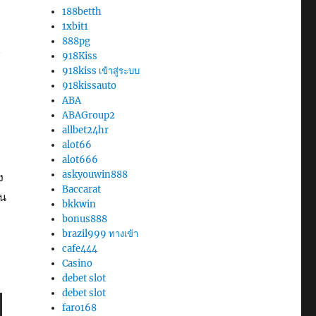
188betth
1xbit1
888pg
918Kiss
์
918kiss เข้าสู่ระบบ
918kissauto
ABA
ABAGroup2
allbet24hr
alot66
alot666
askyouwin888
ง
Baccarat
้น
bkkwin
bonus888
brazil999 ทางเข้า
cafe444
Casino
debet slot
debet slot
faro168