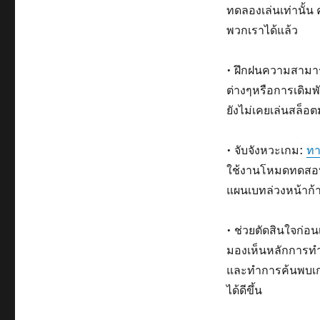
ทดลองเล่นเท่านั้น
พวกเราได้แล้ว
• ฝึกฝนความสามาร
ต่างๆหรือการเดิมพ
ยังไม่เคยเล่นสล็อ
• จับจังหวะเกม:
ทา
ใช้งานโหมดทดสอบเล
แผนเบทล่วงหน้าก้า
• ช่วยตัดสินใจก่อ
มองเห็นหลักการทำ
และทำการค้นพบเกม
ได้ดีขึ้น