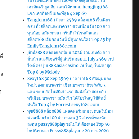
โปรโมชั่นเครดิตฟรี 100% กล่องสุ่มเฮงเฮง รับ
เครดิตฟรี ยูสเดียว เล่นได้ทุกเกม hengjing168
แจก เครดิตฟรี เยอะที่สุด 4 Sep 69
Tangtem168 1 สิงหา 2569 สล็อต168 เว็บเดียว
ครบ ทั้งสล็อตและบาคาร่า ชวนเพื่อนรับ 100 สาย
ทุนน้อย สมัครด่วน การันตี กำไรหลักแสน
สล็อต168 เริ่มก่อนวันนี้ มีลุ้นก่อนใคร Top 45 by
Emily Tangtem168e.com
Jinda888 สล็อตยอดนิยม 2026 รวมเกมดัง ค่าย
ี่
ชั้นนำ และฟีเจอร์ที่ผู้เล่นชื่นชอบ 11 July 2569 เวป
ไซต์ ตรง jin888.asia casino เว็บใหญ่ ใหม่ล่าสุด
Top 8 by Melody
รง
Sexy168 30 Sep 2569 บาคาร่า168 เปิดมุมมอง
ใหม่ของเกมบาคาร่า เซียนบาคาร่าตัวจริงรับ 3
ๆ
แสน ระบบอัตโนมัติเจ้าแรก สัมผัสโต๊ะสดระดับ
พรีเมียม บาคาร่า สมัครไว ได้โปรใหญ่ ใช้สิทธิ์
ทันใจ Top 4 by Forrest sexy168c.com
พุซซี่888 สล็อต888 แพลตฟอร์มเกมระดับพรีเมียม
ชวนเพื่อนรับ 100 ฝาก-ถอน 3 วิ สวรรค์ของนัก
ลงทุน pussy888play รอไม่ได้ ต้องลอง Top 50
by Merissa Pussy888play.me 26 ก.ย. 2026