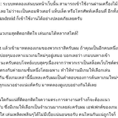
ณ์: ระบบทดลองเล่นบนหน้าเว็บนั้น สามารถเข้าใช้งานผ่านเครื่องไม้
เลย ไม่ว่าจะเป็นคอมพิวเตอร์ แท็บเล็ต หรือโทรศัพท์เคลื่อนที่ อีกทั้ง
Android ก็เข้าใช้งานได้อย่างปลอดภัยเลยครับ
แนวเกมสุดติดอกติดใจ เล่นเกมได้หลากสไตล์!
2 แล้วเข้ามาทดลองเกมของพวกเราสิครับผม ถ้าคุณเป็นอีกคนหนึ่งท
มๆบ่อยๆมองหาแนวเกมใหม่ๆอยู่เสมอ บอกเลยว่า เกมบนทางเข้า
ะนะครับตอบโจทย์แบบสุดๆเนื่องจากว่าพวกเราเป็นสล็อตเว็บไซต์ต
ขึ้นตรงกับค่ายเกมชั้นหนึ่งโดยเฉพาะ ทำให้ท่านมีเกมให้เลือกเล่น
ัน ซึ่งเกมเหล่านี้นี่แหละครับผมเป็นคำตอบของการค้นหาเกมใหม่
ทุกแนวอย่างแน่แท้ครับ มาทดลองดูแบบอย่างกันได้เลย
ใดกันแน่ที่ติดอกติดใจความตระการตางานสร้างก็จะต้องแนว
บ ซึ่งมีเกมให้เลือกเป็นจำนวนมากเลยล่ะครับผม เอฟเฟกต์ของเกม
ส เล่นเพลิดเพลินๆได้ไม่มีเบื่อแน่นอนขอรับ คนไหนกันแน่ถูกใจก็