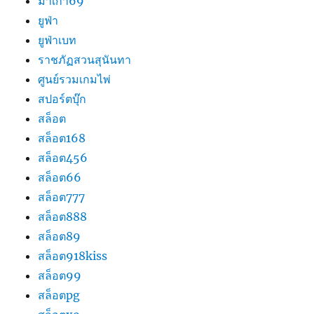
มาเก๊า69
ยูฟ่า
ยูฟ่าเบท
ราชภัฏสวนสุนันทา
ศูนย์รวมเกมไพ่
สปอร์ตบุ๊ก
สล็อต
สล็อต168
สล็อต456
สล็อต66
สล็อต777
สล็อต888
สล็อต89
สล็อต918kiss
สล็อต99
สล็อตpg