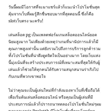
วันนี้ผมมีโอกาสที่จะมาแชร์แล้วก็แนะนำโปรโมชั่นสุด
คุ้มจากเว็บที่ผมรู้สึกชื่นชอบมากที่สุดตอนนี้ ซึ่งก็คือ
slotเว็บตรง นะครับ!
เล่นสล็อต pg เป็นแพลตฟอร์มเกมสล็อตออนไลน์ยอด
นิยมสูงมาก ไม่เพียงด้วยเหตุว่าเกมที่นานัปการแล้วก็มี
คุณภาพสูงเท่านั้น แต่ยังรวมไปถึงการบริการลูกค้ารวม
ทั้งโปรโมชั่นที่น่าดึงดูดจิตใจเป็นอย่างมาก โดยเว็บแห่ง
นี้มุ่งเน้นที่จะสร้างประสบการณ์ที่เหมาะสมที่สุดให้กับผู้
เล่นแล้วก็ช่วยให้ทุกคนได้รับความสนุกสนานร่าเริงไป
กับเกมที่พวกเขาพอใจ
ไม่ว่าคุณจะเป็นผู้เล่นใหม่ที่กำลังมองหาเว็บที่เชื่อถือได้
เพื่อเริ่มต้นเล่นสล็อตออนไลน์ หรือคุณเป็นผู้เล่นที่มี
ประสบการณ์แล้วก็ปรารถนาทดลองโปรโมชั่นใหม่ๆผม