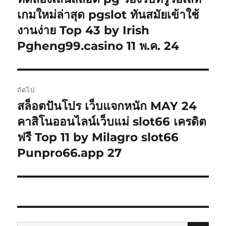
หน้า:
เกมใหม่ล่าสุด pgslot ทันสมัยเข้าใช้
งานง่าย Top 43 by Irish
Pgheng99.casino 11 พ.ค. 24
ถัดไป
สล็อตปันโปร เว็บแจกหนัก MAY 24
เรื่อง
ต่อ
คาสิโนออนไลน์เว็บแม่ slot66 เครดิต
ไป:
ฟรี Top 11 by Milagro slot66
Punpro66.app 27
ค้นห