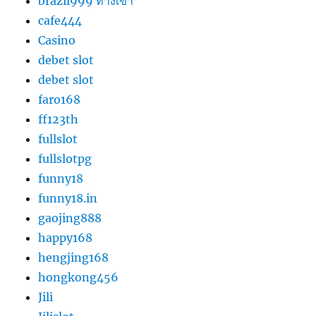
brazil999 ทางเข้า
cafe444
Casino
debet slot
debet slot
faro168
ff123th
fullslot
fullslotpg
funny18
funny18.in
gaojing888
happy168
hengjing168
hongkong456
Jili