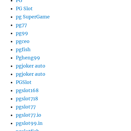
PG
PG Slot
pg SuperGame
pg77
pg99
pgceo
pgfish
Pgheng99
pgjoker auto
pgjoker auto
PGSlot
pgslot168
pgslot718
pgslot77
pgslot77.io
pgslot99.in