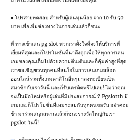
บาทในวันเกิด เพื่อฉลองวันพิเศษของคุณ
● โปรสายทดสอบ สำหรับผู้เล่นทุนน้อย ฝาก 10 รับ 50
บาท เพื่อเพิ่มช่องทางในการเล่นแล้วก็ชนะ
ที่ ทางเข้าเล่น pg slot พวกเราตั้งใจที่จะให้บริการที่
เยี่ยมที่สุดและก็โปรโมชั่นที่น่าดึงดูดเพื่อให้ทุกการเล่น
เกมของคุณเต็มไปด้วยความตื่นเต้นและก็คุ้มค่าสูงที่สุด
เราขอเชิญชวนทุกคนที่สนใจในการเล่นเกมสล็อต
ออนไลน์รวมทั้งเกมคาสิโนอื่นๆมาลงทะเบียนเป็น
สมาชิกกับเราวันนี้ และก็รับเครดิตฟรีไปเลย! ไม่ว่าคุณ
จะเป็นมือใหม่หรือผู้เล่นที่มีประสบการณ์ ที่ Pgslotth มี
เกมและก็โปรโมชั่นที่เหมาะสมกับทุกคนขอรับ อย่าคอย
ช้า มาร่วมสนุกสนานแล้วก็ชนะรางวัลใหญ่กับเรา
pgslot วันนี้!