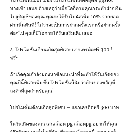
โปรโมชั่นนี้ยอดเยี่ยมในโปรโมชั่นที่ดีที่สุดที่ pgslot
ทางเข้า เสนอ ด้วยเหตุว่าเมื่อใดก็ตามคุณกระทำฝากเงิน
ไปสู่บัญชีของคุณ คุณจะได้รับโบนัสเพิ่ม 10% จากยอด
ฝากนั้นทันที! ไม่ว่าจะเป็นการฝากครั้งแรกหรือฝากครั้ง
ต่อๆไป คุณก็มีโอกาสได้รับเสริมเติมเสมอ
4. โปรโมชั่นเดือนเกิดสุดพิเศษ แจกเครดิตฟรี 300 !
ฟรีๆ
ถ้าเกิดคุณกำลังมองหาข้อแนะนำที่จะทำให้วันเกิดของ
คุณปีนี้พิเศษเพิ่มขึ้น โปรโมชั่นนี้นับว่าเป็นของขวัญที่
ลงตัวที่สุดสำหรับคุณ!
โปรโมชั่นเดือนเกิดสุดพิเศษ – แจกเครดิตฟรี 300 บาท
ในวันเกิดของคุณ เล่นสล็อต pg สล็อตpg อยากให้คุณ