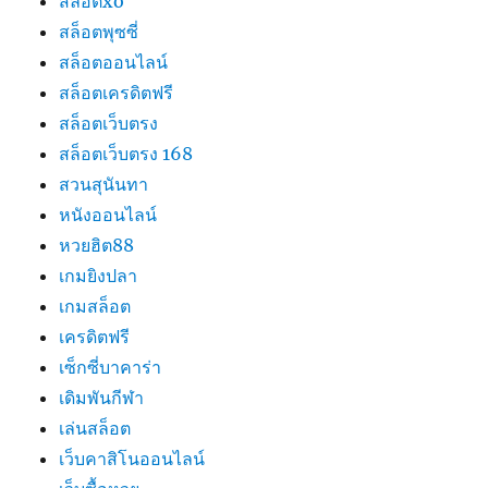
สล็อตxo
สล็อตพุซซี่
สล็อตออนไลน์
สล็อตเครดิตฟรี
สล็อตเว็บตรง
สล็อตเว็บตรง 168
สวนสุนันทา
หนังออนไลน์
หวยฮิต88
เกมยิงปลา
เกมสล็อต
เครดิตฟรี
เซ็กซี่บาคาร่า
เดิมพันกีฬา
เล่นสล็อต
เว็บคาสิโนออนไลน์