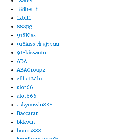
188bet
188betth
1xbit1
888pg
918Kiss
918kiss เข้าสู่ระบบ
918kissauto
ABA
ABAGroup2
allbet24hr
alot66
alot666
askyouwin888
Baccarat
bkkwin
bonus888