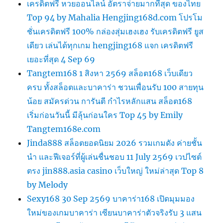
เครดิตฟรี หวยออนไลน์ อัตราจ่ายมากที่สุด ของไทย
Top 94 by Mahalia Hengjing168d.com โปรโม
ชั่นเครดิตฟรี 100% กล่องสุ่มเฮงเฮง รับเครดิตฟรี ยูส
เดียว เล่นได้ทุกเกม hengjing168 แจก เครดิตฟรี
เยอะที่สุด 4 Sep 69
Tangtem168 1 สิงหา 2569 สล็อต168 เว็บเดียว
ครบ ทั้งสล็อตและบาคาร่า ชวนเพื่อนรับ 100 สายทุน
น้อย สมัครด่วน การันตี กำไรหลักแสน สล็อต168
เริ่มก่อนวันนี้ มีลุ้นก่อนใคร Top 45 by Emily
Tangtem168e.com
Jinda888 สล็อตยอดนิยม 2026 รวมเกมดัง ค่ายชั้น
นำ และฟีเจอร์ที่ผู้เล่นชื่นชอบ 11 July 2569 เวปไซต์
ตรง jin888.asia casino เว็บใหญ่ ใหม่ล่าสุด Top 8
by Melody
Sexy168 30 Sep 2569 บาคาร่า168 เปิดมุมมอง
ใหม่ของเกมบาคาร่า เซียนบาคาร่าตัวจริงรับ 3 แสน