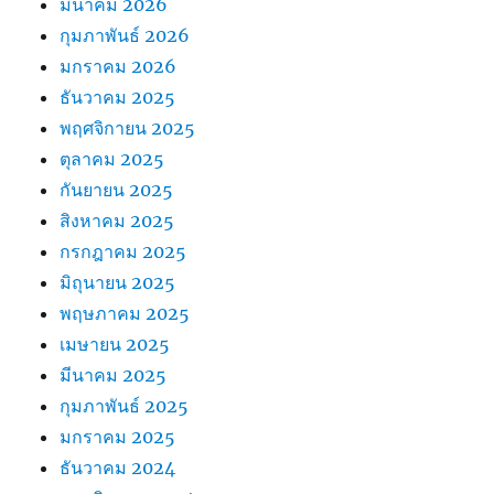
มีนาคม 2026
กุมภาพันธ์ 2026
มกราคม 2026
ธันวาคม 2025
พฤศจิกายน 2025
ตุลาคม 2025
กันยายน 2025
สิงหาคม 2025
กรกฎาคม 2025
มิถุนายน 2025
พฤษภาคม 2025
เมษายน 2025
มีนาคม 2025
กุมภาพันธ์ 2025
มกราคม 2025
ธันวาคม 2024