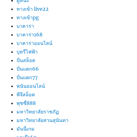
ดูหนัง
ทางเข้า live22
ทางเข้าpg
บาคาร่า
บาคาร่า168
บาคาร่าออนไลน์
บุหรีไฟฟ้า
ปั่นสล็อต
ปั่นแตก66
ปั่นแตก77
พนันออนไลน์
พีจีสล็อต
พุซซี่888
มหาวิทยาลัยราชภัฏ
มหาวิทยาลัยสวนสุนันทา
มันนี่เกม