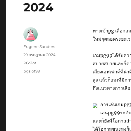
2024
ทางเข้าpg เลือกเก
ใหม่ๆตลอดระยะเว
ผู้
Eugene Sanders
เขียน
เขียน
29 กรกฎาคม 2024
เกมpg99ได้รับความ
เมื่อ
หมวด
PGSlot
สบายสบายและก็ความ
หมู่
ป้าย
pgslot99
เสียงเอฟเฟกต์ที่น
กำกับ
สูง แล้วก็เกมที่มี
ถึงแนวทางการเลือ
การเล่นเกมpg99ไ
เล่นpg99ระดับมื
และก็ยังมีโอกาสสำห
ได้โอกาสชนะสูงก็เ