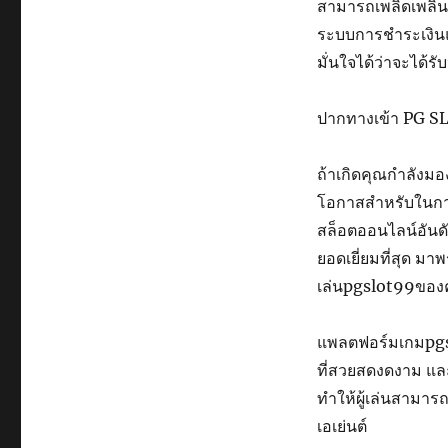
สามารถเพลิดเพลินเจ
ระบบการชำระเงินแล
มั่นใจได้ว่าจะได้
ปากทางเข้า PG SLO
ถ้าเกิดคุณกำลังม
โอกาสสำหรับในการ
สล็อตออนไลน์อันดับ
ยอดเยี่ยมที่สุด ม
เล่นpgslot99ของคุ
แพลตฟอร์มเกมpgslo
ที่สวยสดงดงาม และ
ทำให้ผู้เล่นสามารถ
เอเย่นต์