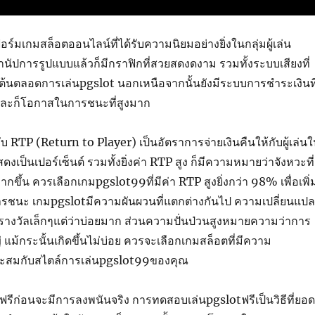
์มเกมสล็อตออนไลน์ที่ได้รับความนิยมอย่างยิ่งในกลุ่มผู้เล่น
นานัปการรูปแบบแล้วก็มีกราฟิกที่สวยสดงดงาม รวมทั้งระบบเสียงที่
ตื่นเต้นตลอดการเล่นpgslot นอกเหนือจากนั้นยังมีระบบการชำระเงินที
ะก็โอกาสในการชนะที่สูงมาก
 RTP (Return to Player) เป็นอัตราการจ่ายเงินคืนให้กับผู้เล่น
งเป็นเปอร์เซ็นต์ รวมทั้งยิ่งค่า RTP สูง ก็มีความหมายว่าจังหวะที่ผ
กขึ้น ควรเลือกเกมpgslot99ที่มีค่า RTP สูงยิ่งกว่า 98% เพื่อเพิ่
รชนะ เกมpgslotมีความผันผวนที่แตกต่างกันไป ความเปลี่ยนแปล
รางวัลเล็กๆแต่ว่าบ่อยมาก ส่วนความปั่นป่วนสูงหมายความว่าการ
แม้กระนั้นเกิดขึ้นไม่บ่อย ควรจะเลือกเกมสล็อตที่มีความ
มาะสมกับสไตล์การเล่นpgslot99ของคุณ
รีก่อนจะมีการลงพนันจริง การทดสอบเล่นpgslotฟรีเป็นวิธีที่ยอด