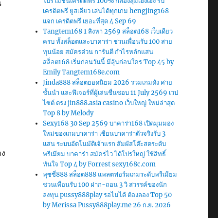
โปรโมชั่นเครดิตฟรี 100% กล่องสุ่มเฮงเฮง รับ
ณ
เครดิตฟรี ยูสเดียว เล่นได้ทุกเกม hengjing168
แจก เครดิตฟรี เยอะที่สุด 4 Sep 69
Tangtem168 1 สิงหา 2569 สล็อต168 เว็บเดียว
ครบ ทั้งสล็อตและบาคาร่า ชวนเพื่อนรับ 100 สาย
ทุนน้อย สมัครด่วน การันตี กำไรหลักแสน
สล็อต168 เริ่มก่อนวันนี้ มีลุ้นก่อนใคร Top 45 by
Emily Tangtem168e.com
Jinda888 สล็อตยอดนิยม 2026 รวมเกมดัง ค่าย
ง
ชั้นนำ และฟีเจอร์ที่ผู้เล่นชื่นชอบ 11 July 2569 เวป
ไซต์ ตรง jin888.asia casino เว็บใหญ่ ใหม่ล่าสุด
Top 8 by Melody
Sexy168 30 Sep 2569 บาคาร่า168 เปิดมุมมอง
ใหม่ของเกมบาคาร่า เซียนบาคาร่าตัวจริงรับ 3
แสน ระบบอัตโนมัติเจ้าแรก สัมผัสโต๊ะสดระดับ
าง
พรีเมียม บาคาร่า สมัครไว ได้โปรใหญ่ ใช้สิทธิ์
ทันใจ Top 4 by Forrest sexy168c.com
พุซซี่888 สล็อต888 แพลตฟอร์มเกมระดับพรีเมียม
ชวนเพื่อนรับ 100 ฝาก-ถอน 3 วิ สวรรค์ของนัก
ลงทุน pussy888play รอไม่ได้ ต้องลอง Top 50
by Merissa Pussy888play.me 26 ก.ย. 2026