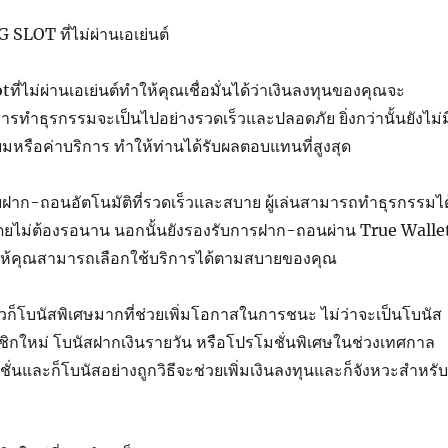
 SLOT ที่ไม่ผ่านเอเย่นต์
ที่ไม่ผ่านเอเย่นต์ทำให้คุณเชื่อมั่นได้ว่าเงินลงทุนของคุณจะ
การทำธุรกรรมจะเป็นไปอย่างรวดเร็วและปลอดภัย ยิ่งกว่านั้นยังไม่ม
มหรือค่าบริการ ทำให้ท่านได้รับผลตอบแทนที่สูงสุด
ฝาก-ถอนอัตโนมัติที่รวดเร็วและสบาย ผู้เล่นสามารถทำธุรกรรมได
ดยไม่ต้องรอนาน นอกนั้นยังรองรับการฝาก-ถอนผ่าน True Walle
ให้คุณสามารถเลือกใช้บริการได้ตามสบายของคุณ
ล้วก็โบนัสพิเศษมากที่ช่วยเพิ่มโอกาสในการชนะ ไม่ว่าจะเป็นโบนัส
ชิกใหม่ โบนัสฝากเงินรายวัน หรือโปรโมชั่นพิเศษในช่วงเทศกาล
ั่นและก็โบนัสอย่างถูกวิธีจะช่วยเพิ่มเงินลงทุนและก็จังหวะสำหรับ