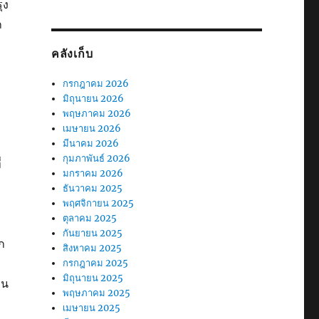
ุง
ถ
คลังเก็บ
กรกฎาคม 2026
มิถุนายน 2026
พฤษภาคม 2026
ี
เมษายน 2026
มีนาคม 2026
กุมภาพันธ์ 2026
่
มกราคม 2026
ธันวาคม 2025
พฤศจิกายน 2025
ตุลาคม 2025
กันยายน 2025
ก
สิงหาคม 2025
กรกฎาคม 2025
มิถุนายน 2025
าน
พฤษภาคม 2025
เมษายน 2025