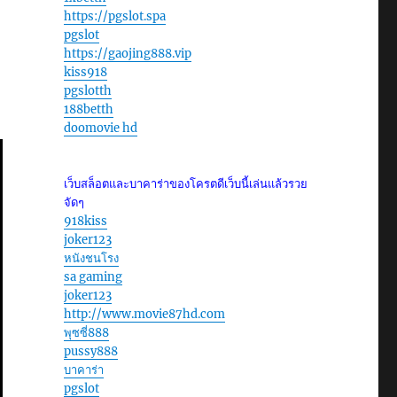
https://pgslot.spa
pgslot
https://gaojing888.vip
kiss918
pgslotth
188betth
doomovie hd
เว็บสล็อตและบาคาร่าของโครตดีเว็บนี้เล่นแล้วรวย
จัดๆ
918kiss
joker123
หนังชนโรง
sa gaming
joker123
http://www.movie87hd.com
พุซซี่888
pussy888
บาคาร่า
pgslot