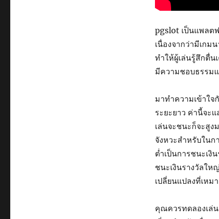
pgslot เป็นแพลตฟอร
เนื่องจากว่ามีเกม
ทำให้ผู้เล่นรู้สึก
มีความชอบธรรมแล
มาทำความเข้าใจกับ
ระยะยาว ค่านี้จะแสด
เล่นจะชนะก็จะสูงมา
จังหวะสำหรับในกา
ต่ำเป็นการชนะเงิน
ชนะเงินรางวัลใหญ่ 
เปลี่ยนแปลงที่เห
คุณควรทดลองเล่นฟ