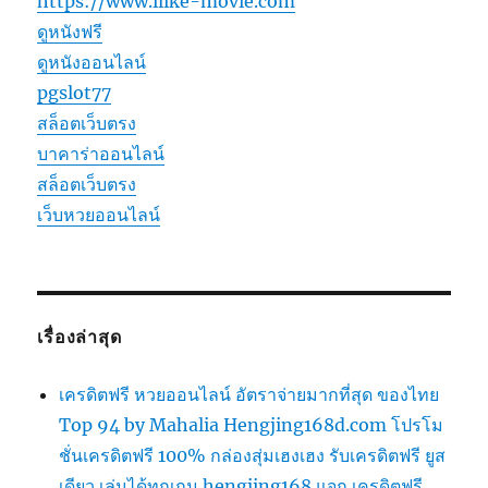
https://www.ilike-movie.com
ดูหนังฟรี
ดูหนังออนไลน์
pgslot77
สล็อตเว็บตรง
บาคาร่าออนไลน์
สล็อตเว็บตรง
เว็บหวยออนไลน์
เรื่องล่าสุด
เครดิตฟรี หวยออนไลน์ อัตราจ่ายมากที่สุด ของไทย
Top 94 by Mahalia Hengjing168d.com โปรโม
ชั่นเครดิตฟรี 100% กล่องสุ่มเฮงเฮง รับเครดิตฟรี ยูส
เดียว เล่นได้ทุกเกม hengjing168 แจก เครดิตฟรี