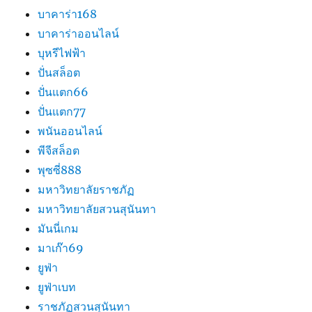
บาคาร่า168
บาคาร่าออนไลน์
บุหรีไฟฟ้า
ปั่นสล็อต
ปั่นแตก66
ปั่นแตก77
พนันออนไลน์
พีจีสล็อต
พุซซี่888
มหาวิทยาลัยราชภัฏ
มหาวิทยาลัยสวนสุนันทา
มันนี่เกม
มาเก๊า69
ยูฟ่า
ยูฟ่าเบท
ราชภัฏสวนสุนันทา