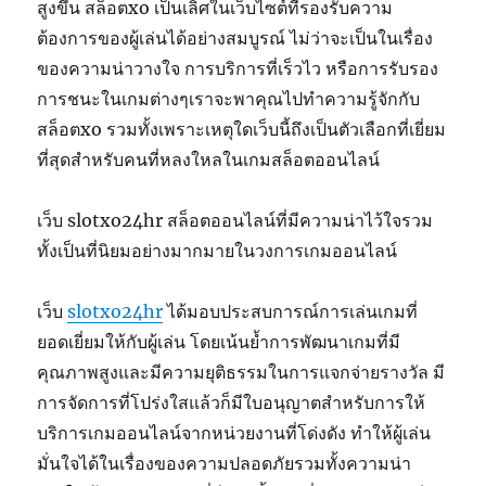
สูงขึ้น สล็อตxo เป็นเลิศในเว็บไซต์ที่รองรับความ
ต้องการของผู้เล่นได้อย่างสมบูรณ์ ไม่ว่าจะเป็นในเรื่อง
ของความน่าวางใจ การบริการที่เร็วไว หรือการรับรอง
การชนะในเกมต่างๆเราจะพาคุณไปทำความรู้จักกับ
สล็อตxo รวมทั้งเพราะเหตุใดเว็บนี้ถึงเป็นตัวเลือกที่เยี่ยม
ที่สุดสำหรับคนที่หลงใหลในเกมสล็อตออนไลน์
เว็บ slotxo24hr สล็อตออนไลน์ที่มีความน่าไว้ใจรวม
ทั้งเป็นที่นิยมอย่างมากมายในวงการเกมออนไลน์
เว็บ
slotxo24hr
ได้มอบประสบการณ์การเล่นเกมที่
ยอดเยี่ยมให้กับผู้เล่น โดยเน้นย้ำการพัฒนาเกมที่มี
คุณภาพสูงและมีความยุติธรรมในการแจกจ่ายรางวัล มี
การจัดการที่โปร่งใสแล้วก็มีใบอนุญาตสำหรับการให้
บริการเกมออนไลน์จากหน่วยงานที่โด่งดัง ทำให้ผู้เล่น
มั่นใจได้ในเรื่องของความปลอดภัยรวมทั้งความน่า