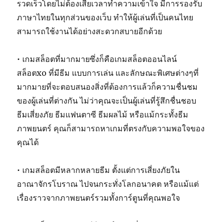
รวดเร็วโดยไม่ต้องเสียเวลาทำความเข้าใจ มีการรองรับ
ภาษาไทยในทุกส่วนของเว็บ ทำให้ผู้เล่นที่เป็นคนไทย
สามารถใช้งานได้อย่างสะดวกสบายอีกด้วย
• เกมสล็อตที่มากมายซึ่งก็คือเกมสล็อตออนไลน์
สล็อตxo ที่มีธีม แบบการเล่น และลักษณะพิเศษต่างๆที่
มากมายที่จะตอบสนองสิ่งที่ต้องการแล้วก็ความชื่นชม
ของผู้เล่นที่ต่างกัน ไม่ว่าคุณจะเป็นผู้เล่นที่รู้สึกชื่นชอบ
ธีมเสี่ยงภัย ธีมแฟนตาซี ธีมผลไม้ หรือแม้กระทั้งธีม
ภาพยนตร์ คุณก็สามารถหาเกมที่ตรงกับความพอใจของ
คุณได้
• เกมสล็อตมีหลากหลายธีม ตั้งแต่การเสี่ยงภัยใน
อาณาจักรโบราณ ไปจนกระทั่งโลกอนาคต หรือแม้แต่
เรื่องราวจากภาพยนตร์รวมทั้งการ์ตูนที่คุณพอใจ