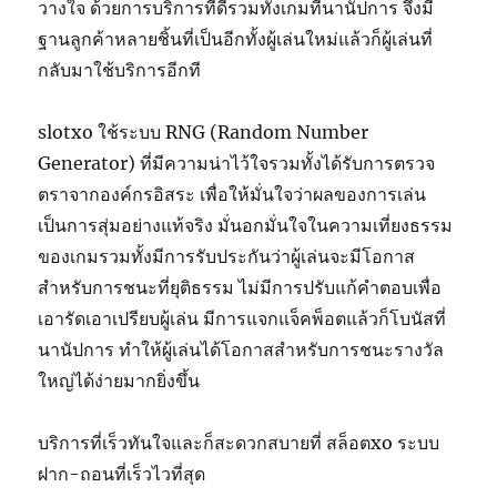
วางใจ ด้วยการบริการที่ดีรวมทั้งเกมที่นานัปการ จึงมี
ฐานลูกค้าหลายชิ้นที่เป็นอีกทั้งผู้เล่นใหม่แล้วก็ผู้เล่นที่
กลับมาใช้บริการอีกที
slotxo ใช้ระบบ RNG (Random Number
Generator) ที่มีความน่าไว้ใจรวมทั้งได้รับการตรวจ
ตราจากองค์กรอิสระ เพื่อให้มั่นใจว่าผลของการเล่น
เป็นการสุ่มอย่างแท้จริง มั่นอกมั่นใจในความเที่ยงธรรม
ของเกมรวมทั้งมีการรับประกันว่าผู้เล่นจะมีโอกาส
สำหรับการชนะที่ยุติธรรม ไม่มีการปรับแก้คำตอบเพื่อ
เอารัดเอาเปรียบผู้เล่น มีการแจกแจ็คพ็อตแล้วก็โบนัสที่
นานัปการ ทำให้ผู้เล่นได้โอกาสสำหรับการชนะรางวัล
ใหญ่ได้ง่ายมากยิ่งขึ้น
บริการที่เร็วทันใจและก็สะดวกสบายที่ สล็อตxo ระบบ
ฝาก-ถอนที่เร็วไวที่สุด