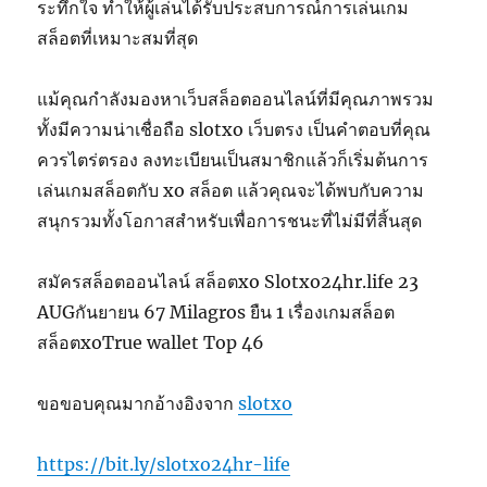
ระทึกใจ ทำให้ผู้เล่นได้รับประสบการณ์การเล่นเกม
สล็อตที่เหมาะสมที่สุด
แม้คุณกำลังมองหาเว็บสล็อตออนไลน์ที่มีคุณภาพรวม
ทั้งมีความน่าเชื่อถือ slotxo เว็บตรง เป็นคำตอบที่คุณ
ควรไตร่ตรอง ลงทะเบียนเป็นสมาชิกแล้วก็เริ่มต้นการ
เล่นเกมสล็อตกับ xo สล็อต แล้วคุณจะได้พบกับความ
สนุกรวมทั้งโอกาสสำหรับเพื่อการชนะที่ไม่มีที่สิ้นสุด
สมัครสล็อตออนไลน์ สล็อตxo Slotxo24hr.life 23
AUGกันยายน 67 Milagros ยืน 1 เรื่องเกมสล็อต
สล็อตxoTrue wallet Top 46
ขอขอบคุณมากอ้างอิงจาก
slotxo
https://bit.ly/slotxo24hr-life