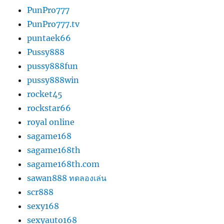
PunPro777
PunPro777.tv
puntaek66
Pussy888
pussy888fun
pussy888win
rocket45
rockstar66
royal online
sagame168
sagame168th
sagame168th.com
sawan888 ทดลองเล่น
scr888
sexy168
sexyauto168