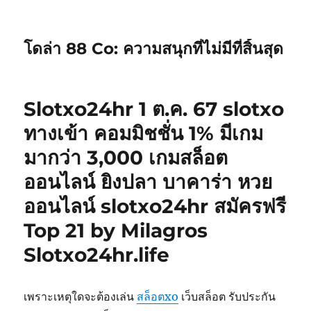
โดล่า 88 Co: ความสนุกที่ไม่มีที่สิ้นสุด
Slotxo24hr 1 ต.ค. 67 slotxo
ทางเข้า คอมมิชชั่น 1% มีเกม
มากว่า 3,000 เกมสล็อต
ออนไลน์ ยิงปลา บาคาร่า หวย
ออนไลน์ slotxo24hr สมัครฟรี
Top 21 by Milagros
Slotxo24hr.life
เพราะเหตุใดจะต้องเล่น
สล็อตxo
เว็บสล็อต รับประกัน