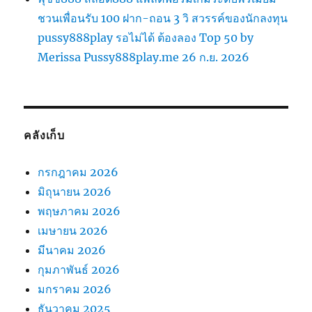
ชวนเพื่อนรับ 100 ฝาก-ถอน 3 วิ สวรรค์ของนักลงทุน
pussy888play รอไม่ได้ ต้องลอง Top 50 by
Merissa Pussy888play.me 26 ก.ย. 2026
คลังเก็บ
กรกฎาคม 2026
มิถุนายน 2026
พฤษภาคม 2026
เมษายน 2026
มีนาคม 2026
กุมภาพันธ์ 2026
มกราคม 2026
ธันวาคม 2025