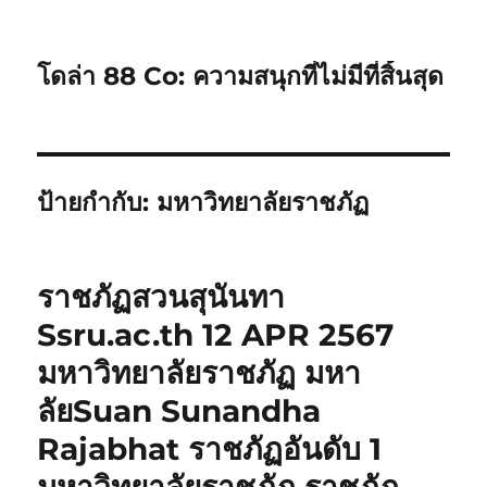
โดล่า 88 Co: ความสนุกที่ไม่มีที่สิ้นสุด
ป้ายกำกับ:
มหาวิทยาลัยราชภัฏ
ราชภัฏสวนสุนันทา
Ssru.ac.th 12 APR 2567
มหาวิทยาลัยราชภัฏ มหา
ลัยSuan Sunandha
Rajabhat ราชภัฏอันดับ 1