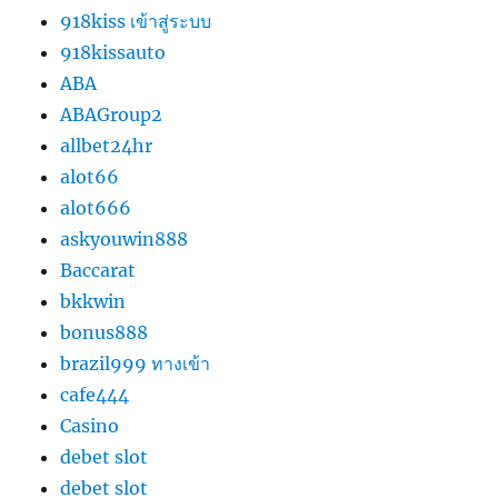
918kiss เข้าสู่ระบบ
918kissauto
ABA
ABAGroup2
allbet24hr
alot66
alot666
askyouwin888
Baccarat
bkkwin
bonus888
brazil999 ทางเข้า
cafe444
Casino
debet slot
debet slot