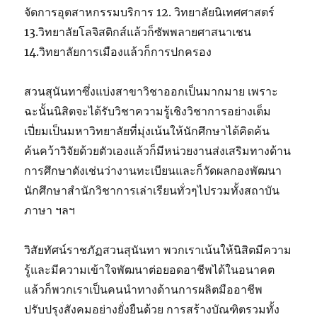
จัดการอุตสาหกรรมบริการ 12. วิทยาลัยนิเทศศาสตร์
13.วิทยาลัยโลจิสติกส์แล้วก็ซัพพลายศาสนาเชน
14.วิทยาลัยการเมืองแล้วก็การปกครอง
สวนสุนันทาซึ่งแบ่งสาขาวิชาออกเป็นมากมาย เพราะ
ฉะนั้นนิสิตจะได้รับวิชาความรู้เชิงวิชาการอย่างเต็ม
เปี่ยมเป็นมหาวิทยาลัยที่มุ่งเน้นให้นักศึกษาได้คิดค้น
ค้นคว้าวิจัยด้วยตัวเองแล้วก็มีหน่วยงานส่งเสริมทางด้าน
การศึกษาดังเช่นว่างานทะเบียนและก็วัดผลกองพัฒนา
นักศึกษาสำนักวิชาการเล่าเรียนทั่วๆไปรวมทั้งสถาบัน
ภาษา ฯลฯ
วิสัยทัศน์ราชภัฏสวนสุนันทา พวกเราเน้นให้นิสิตมีความ
รู้และมีความเข้าใจพัฒนาต่อยอดอาชีพได้ในอนาคต
แล้วก็พวกเราเป็นคนนำทางด้านการผลิตมืออาชีพ
ปรับปรุงสังคมอย่างยั่งยืนด้วย การสร้างบัณฑิตรวมทั้ง