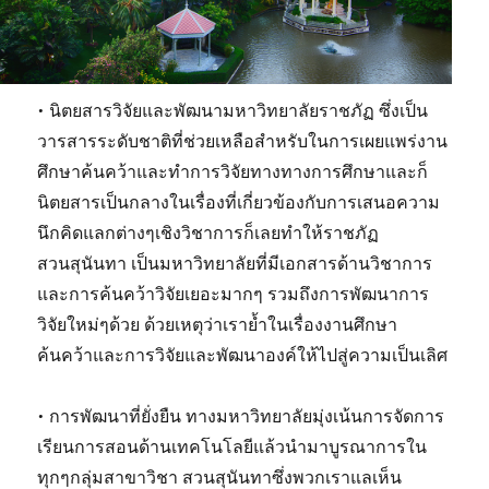
• นิตยสารวิจัยและพัฒนามหาวิทยาลัยราชภัฏ ซึ่งเป็น
วารสารระดับชาติที่ช่วยเหลือสำหรับในการเผยแพร่งาน
ศึกษาค้นคว้าและทำการวิจัยทางทางการศึกษาและก็
นิตยสารเป็นกลางในเรื่องที่เกี่ยวข้องกับการเสนอความ
นึกคิดแลกต่างๆเชิงวิชาการก็เลยทำให้ราชภัฏ
สวนสุนันทา เป็นมหาวิทยาลัยที่มีเอกสารด้านวิชาการ
และการค้นคว้าวิจัยเยอะมากๆ รวมถึงการพัฒนาการ
วิจัยใหม่ๆด้วย ด้วยเหตุว่าเราย้ำในเรื่องงานศึกษา
ค้นคว้าและการวิจัยและพัฒนาองค์ให้ไปสู่ความเป็นเลิศ
• การพัฒนาที่ยั่งยืน ทางมหาวิทยาลัยมุ่งเน้นการจัดการ
เรียนการสอนด้านเทคโนโลยีแล้วนำมาบูรณาการใน
ทุกๆกลุ่มสาขาวิชา สวนสุนันทาซึ่งพวกเราแลเห็น