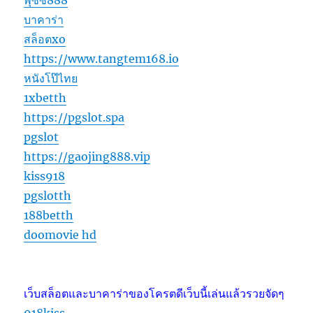
พุซซี่888
บาคาร่า
สล็อตxo
https://www.tangtem168.io
หนังโป๊ไทย
1xbetth
https://pgslot.spa
pgslot
https://gaojing888.vip
kiss918
pgslotth
188betth
doomovie hd
เว็บสล็อตและบาคาร่าของโครตดีเว็บนี้เล่นแล้วรวยจัดๆ